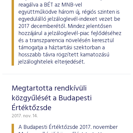
reagálva a BÉT az MNB-vel
együttműködve három új, régiós szinten is
egyedülálló jelzáloglevél-indexet vezet be
2017 decemberétől. Mindez jelentősen
hozzájárul a jelzáloglevél-piac fejlődéséhez
és a transzparencia növelésén keresztül
támogatja a háztartási szektorban a
hosszabb távra rögzített kamatozású
jelzáloghitelek elterjedését.
Megtartotta rendkívüli
közgyűlését a Budapesti
Értéktőzsde
2017. nov. 14.
A Budapesti Értéktőzsde 2017. november