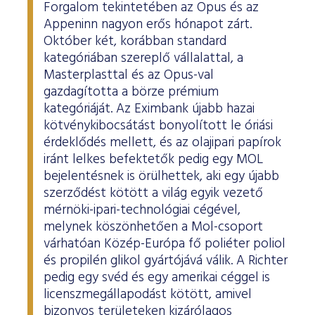
Forgalom tekintetében az Opus és az
Appeninn nagyon erős hónapot zárt.
Október két, korábban standard
kategóriában szereplő vállalattal, a
Masterplasttal és az Opus-val
gazdagította a börze prémium
kategóriáját. Az Eximbank újabb hazai
kötvénykibocsátást bonyolított le óriási
érdeklődés mellett, és az olajipari papírok
iránt lelkes befektetők pedig egy MOL
bejelentésnek is örülhettek, aki egy újabb
szerződést kötött a világ egyik vezető
mérnöki-ipari-technológiai cégével,
melynek köszönhetően a Mol-csoport
várhatóan Közép-Európa fő poliéter poliol
és propilén glikol gyártójává válik. A Richter
pedig egy svéd és egy amerikai céggel is
licenszmegállapodást kötött, amivel
bizonyos területeken kizárólagos