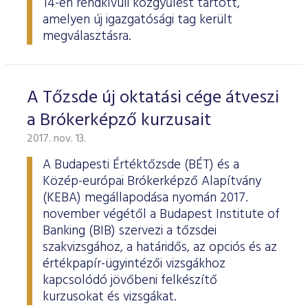
14-én rendkívüli közgyűlést tartott,
amelyen új igazgatósági tag került
megválasztásra.
A Tőzsde új oktatási cége átveszi
a Brókerképző kurzusait
2017. nov. 13.
A Budapesti Értéktőzsde (BÉT) és a
Közép-európai Brókerképző Alapítvány
(KEBA) megállapodása nyomán 2017.
november végétől a Budapest Institute of
Banking (BIB) szervezi a tőzsdei
szakvizsgához, a határidős, az opciós és az
értékpapír-ügyintézői vizsgákhoz
kapcsolódó jövőbeni felkészítő
kurzusokat és vizsgákat.