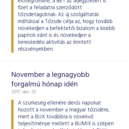
elősegítésére, a BÉT az árjegyzésért is
fizet a feladatra szerződött
tőzsdetagoknak. Az új szolgáltatás
indítással a Tőzsde célja az, hogy tovább
növekedjen a befektetői bizalom a kisebb
papírok iránt is és növekedjen a
kereskedési aktivitás az érintett
részvényekben.
November a legnagyobb
forgalmú hónap idén
2017. dec. 01.
A szürkeség ellenére derűs napokat
hozott a november a magyar tőzsdére,
mert a BUX továbbra is növekvő
teljesítménye mellett a BUMIX is szépen