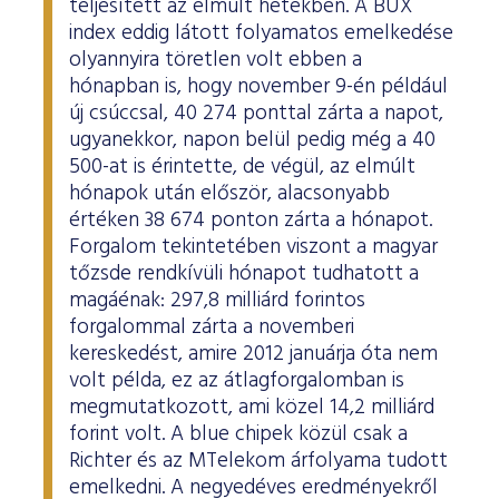
teljesített az elmúlt hetekben. A BUX
index eddig látott folyamatos emelkedése
olyannyira töretlen volt ebben a
hónapban is, hogy november 9-én például
új csúccsal, 40 274 ponttal zárta a napot,
ugyanekkor, napon belül pedig még a 40
500-at is érintette, de végül, az elmúlt
hónapok után először, alacsonyabb
értéken 38 674 ponton zárta a hónapot.
Forgalom tekintetében viszont a magyar
tőzsde rendkívüli hónapot tudhatott a
magáénak: 297,8 milliárd forintos
forgalommal zárta a novemberi
kereskedést, amire 2012 januárja óta nem
volt példa, ez az átlagforgalomban is
megmutatkozott, ami közel 14,2 milliárd
forint volt. A blue chipek közül csak a
Richter és az MTelekom árfolyama tudott
emelkedni. A negyedéves eredményekről