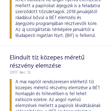
lehet iratkozni. Az angol nyelvű elemzések
mellett a papírokat árjegyzik is a feladatra
szerződött tőzsdetagok. 2018 januárjától
ráadásul bővül a BÉT elemzési és
árjegyzési programjában résztvevők köre.
Az új szolgáltatás térképére januártól a
Budapesti Ingatlan Nyrt. (BIF) is felkerül.
Elindult tíz közepes méretű
részvény elemzése
2017. dec. 12.
A mai naptól rendszeresen elérhető tíz
közepes méretű részvény elemzése a BÉT
honlapján és hírlevélben is fel lehet
iratkozni ezekre. Az angol nyelvű
elemzések mellett a papírok likviditásának