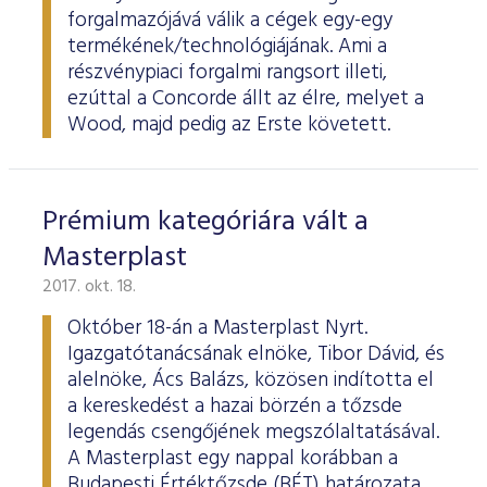
forgalmazójává válik a cégek egy-egy
termékének/technológiájának. Ami a
részvénypiaci forgalmi rangsort illeti,
ezúttal a Concorde állt az élre, melyet a
Wood, majd pedig az Erste követett.
Prémium kategóriára vált a
Masterplast
2017. okt. 18.
Október 18-án a Masterplast Nyrt.
Igazgatótanácsának elnöke, Tibor Dávid, és
alelnöke, Ács Balázs, közösen indította el
a kereskedést a hazai börzén a tőzsde
legendás csengőjének megszólaltatásával.
A Masterplast egy nappal korábban a
Budapesti Értéktőzsde (BÉT) határozata