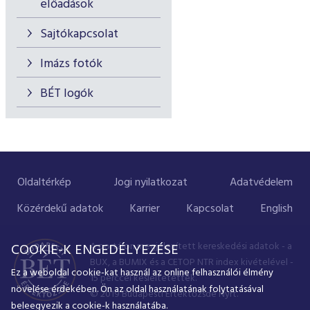
előadások
Sajtókapcsolat
Imázs fotók
BÉT logók
Oldaltérkép
Jogi nyilatkozat
Adatvédelem
Közérdekű adatok
Karrier
Kapcsolat
English
A portálon megjelenített kereskedési adatok - a
COOKIE-K ENGEDÉLYEZÉSE
BUX, a BUMIX és a CETOP NTR index kivételével -
Ez a weboldal cookie-kat használ az online felhasználói élmény
15 perccel késleltetettek.
növelése érdekében. Ön az oldal használatának folytatásával
© 2019 Budapesti Értéktőzsde Nyrt.
beleegyezik a cookie-k használatába.