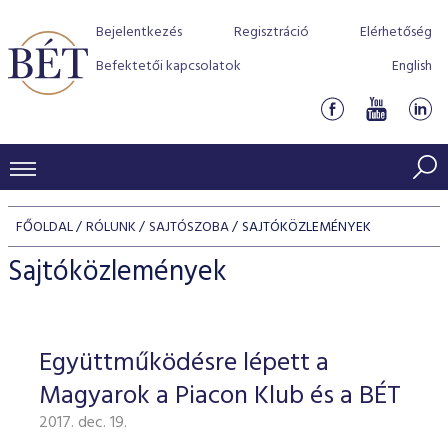
Bejelentkezés
Regisztráció
Elérhetőség
Befektetői kapcsolatok
English
KERESKEDÉSI ADATOK
FŐOLDAL
RÓLUNK
SAJTÓSZOBA
SAJTÓKÖZLEMÉNYEK
INDEXEK
BEFEKTETŐK
Sajtóközlemények
Részvényindexek
Piaci forgalom
Termékcsoportok
KIBOCSÁTÓK
Kötvényindexek
Kedvenc instrumentumok
Szabályozás
Indexek
Részvény és vállalati kötvény tőzsdei bevezetését támoga
Együttműködésre lépett a
TŐZSDETAGOK
Jelzáloglevél indexek
program
Azonnali Piac
Alkalmazott díjstruktúra
BÉT szabályzatok
Részvény szekció
Magyarok a Piacon Klub és a BÉT
Tőzsdetagok, üzletkötők
VENDOROK
Vállalati kötvény indexek
Származékos piac
BÉT Xtend - Részvénypiac egyszerűen
Részvények
Elszámolás
Befektetővédelem
2017. dec. 19.
Hitelpapír szekció
Útmutató a taggá váláshoz