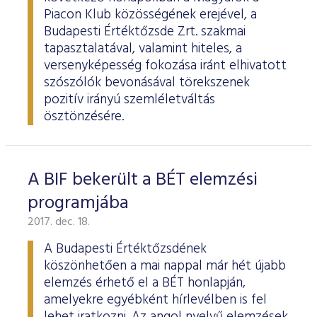
ESG Útmutató
Piacon Klub közösségének erejével, a
Budapesti Értéktőzsde Zrt. szakmai
tapasztalatával, valamint hiteles, a
versenyképesség fokozása iránt elhivatott
szószólók bevonásával törekszenek
pozitív irányú szemléletváltás
ösztönzésére.
A BIF bekerült a BÉT elemzési
programjába
2017. dec. 18.
A Budapesti Értéktőzsdének
köszönhetően a mai nappal már hét újabb
elemzés érhető el a BÉT honlapján,
amelyekre egyébként hírlevélben is fel