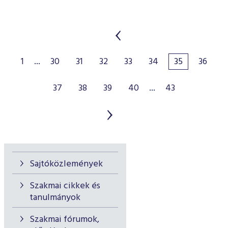
1
...
30
31
32
33
34
35
36
37
38
39
40
...
43
Sajtóközlemények
Szakmai cikkek és
tanulmányok
Szakmai fórumok,