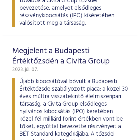
továbbá a Civita Group tőzsdei
bevezetése, amelyet elsődleges
részvénykibocsátás (IPO) kíséretében
valósított meg a társaság.
Megjelent a Budapesti
Értéktőzsdén a Civita Group
2023. júl. 07.
Újabb kibocsátóval bővült a Budapesti
Értéktőzsde szabályozott piaca: a közel 30
éves múltra visszatekintő élelmiszeripari
társaság, a Civita Group elsődleges
nyilvános kibocsátás (IPO) keretében
közel fél milliárd forint értékben vont be
tőkét, egyúttal bevezette részvényeit a
BÉT Standard kategóriájába. A tőzsdei