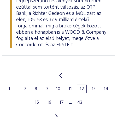
legnépszerűbb részvények sorrendjében
ezúttal sem történt változás, az OTP
Bank, a Richter Gedeon és a MOL zárt az
élen, 105, 53 és 37,9 milliárd értékű
forgalommal, míg a brókercégek között
ebben a hónapban is a WOOD & Company
foglalta el az első helyet, megelőzve a
Concorde-ot és az ERSTE-t.
1
...
7
8
9
10
11
12
13
14
15
16
17
...
43