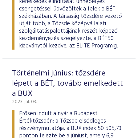
kereskedés elindítását ünnepélyes
csengetéssel üdvözölték a felek a BÉT
székházában. A társaság tőzsdére vezető
útját több, a Tőzsde középvállalati
szolgáltatáspalettájának részét képező
kezdeményezés szegélyezte, a BÉT50
kiadványtól kezdve, az ELITE Programig.
Történelmi június: tőzsdére
lépett a BÉT, tovább emelkedett
a BUX
2023. júl. 03.
Erősen indult a nyár a Budapesti
Értéktőzsdén: a Tőzsde elsődleges
részvénymutatója, a BUX index 50 505,73
ponton fejezte be a júniust, amely 6,9