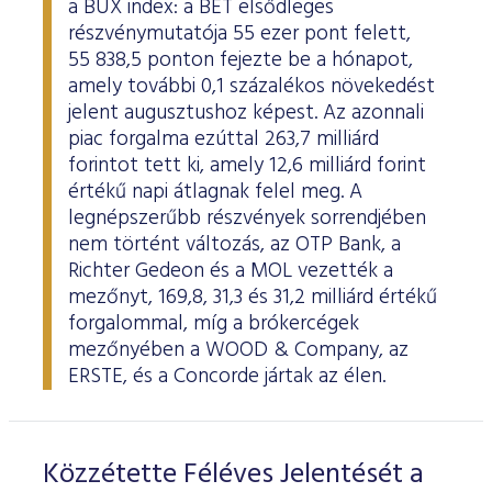
a BUX index: a BÉT elsődleges
ESG Útmutató
részvénymutatója 55 ezer pont felett,
55 838,5 ponton fejezte be a hónapot,
amely további 0,1 százalékos növekedést
jelent augusztushoz képest. Az azonnali
piac forgalma ezúttal 263,7 milliárd
forintot tett ki, amely 12,6 milliárd forint
értékű napi átlagnak felel meg. A
legnépszerűbb részvények sorrendjében
nem történt változás, az OTP Bank, a
Richter Gedeon és a MOL vezették a
mezőnyt, 169,8, 31,3 és 31,2 milliárd értékű
forgalommal, míg a brókercégek
mezőnyében a WOOD & Company, az
ERSTE, és a Concorde jártak az élen.
Közzétette Féléves Jelentését a