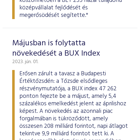
köszönhetően a BÉT 255 hazai tulajdonú
középvállalat fejlődését és
megerősödését segítette.*
Májusban is folytatta
növekedését a BUX Index
2023. jún. 01.
Erősen zárult a tavasz a Budapesti
Értéktőzsdén: a Tőzsde elsődleges
részvénymutatója, a BUX index 47 262
ponton fejezte be a májust, amely 5,4
százalékos emelkedést jelent az áprilishoz
képest. A növekedés az azonnali piac
forgalmában is tükröződött, amely
összesen 208 milliárd forintot, napi átlagot
tekintve 9,9 milliárd forintot tett ki. A