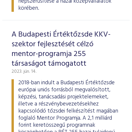
népszerűsítése a hazai középvállalatok
körében.
A Budapesti Értéktőzsde KKV-
szektor fejlesztését célzó
mentor-programja 255
társaságot támogatott
2023. jún. 14.
2018-ban indult a Budapesti Értéktőzsde
európai uniós forrásból megvalósított,
képzési, tanácsadási projektelemeket,
illetve a részvénybevezetésekhez
kapcsolódó tőzsdei felkészítést magában
foglaló Mentor Programja. A 2,1 milliárd
forint keretösszegű programnak