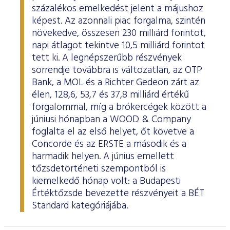
százalékos emelkedést jelent a májushoz
képest. Az azonnali piac forgalma, szintén
növekedve, összesen 230 milliárd forintot,
napi átlagot tekintve 10,5 milliárd forintot
tett ki. A legnépszerűbb részvények
sorrendje továbbra is változatlan, az OTP
Bank, a MOL és a Richter Gedeon zárt az
élen, 128,6, 53,7 és 37,8 milliárd értékű
forgalommal, míg a brókercégek között a
júniusi hónapban a WOOD & Company
foglalta el az első helyet, őt követve a
Concorde és az ERSTE a második és a
harmadik helyen. A június emellett
tőzsdetörténeti szempontból is
kiemelkedő hónap volt: a Budapesti
Értéktőzsde bevezette részvényeit a BÉT
Standard kategóriájába.