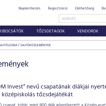
Bejelentkezés
Regisztráció
Elérhetőség
Be
KIBOCSÁTÓK
TŐZSDETAGOK
VENDOROK
SAJTÓSZOBA
SAJTÓKÖZLEMÉNYEK
lemények
 Invest” nevű csapatának diákjai nyert
 középiskolás tőzsdejátékát
0 csapat, több, mint 800 diák jelentkezett a Közép-eu