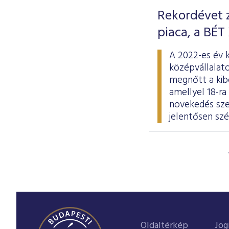
Rekordévet z
piaca, a BÉT
A 2022-es év 
középvállalato
megnőtt a kibo
amellyel 18-ra
növekedés szem
jelentősen szé
Oldaltérkép
Jog