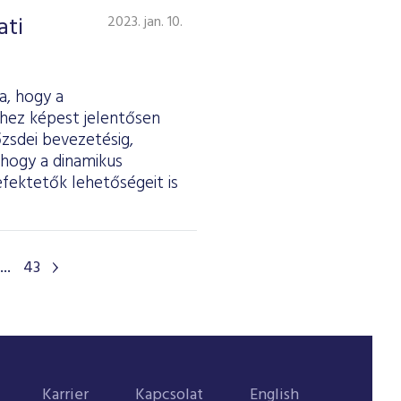
ati
2023. jan. 10.
a, hogy a
vhez képest jelentősen
zsdei bevezetésig,
 hogy a dinamikus
efektetők lehetőségeit is
...
43
Karrier
Kapcsolat
English