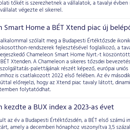
lati tőkét is szerezhetnek a vállalatok, a tavalyi évben
állalat végezte el sikerrel.
 Smart Home a BÉT Xtend piac új belép
 alkalommal szólalt meg a Budapesti Értéktőzsde ikonik
okosotthon-rendszerek fejlesztésével foglalkozó, a tav
terjeszkedő Chameleon Smart Home Nyrt.-t köszöntötte
a BÉT Xtenden. A Chameleon a sikeres tőzsdei bevezeté
 szolgáltatás-palettájának részét képező, európai unió
mhoz is csatlakozott 2022 első felében. Az év második
ttal előrejelzi, hogy az Xtend piac tavaly látott, dina
temben folytatódhat.
 kezdte a BUX index a 2023-as évet
ult az év a Budapesti Értéktőzsdén, a BÉT első számú i
árt, amely a decemberi hónaphoz viszonyítva 3,5 száza