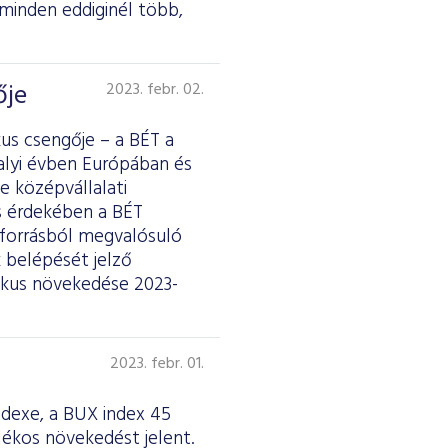
 minden eddiginél több,
ője
2023. febr. 02.
us csengője – a BÉT a
alyi évben Európában és
 középvállalati
s érdekében a BÉT
s forrásból megvalósuló
 belépését jelző
mikus növekedése 2023-
2023. febr. 01.
ndexe, a BUX index 45
lékos növekedést jelent.