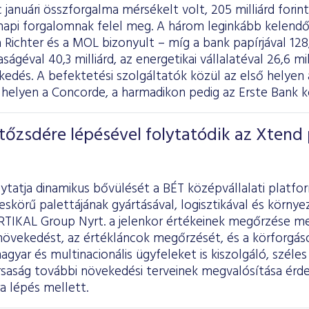
 januári összforgalma mérsékelt volt, 205 milliárd forint
t napi forgalomnak felel meg. A három leginkább kelendő
 Richter és a MOL bizonyult – míg a bank papírjával 128,8
ágéval 40,3 milliárd, az energetikai vállalatéval 26,6 mi
eskedés. A befektetési szolgáltatók közül az első hel
 helyen a Concorde, a harmadikon pedig az Erste Bank k
őzsdére lépésével folytatódik az Xtend 
lytatja dinamikus bővülését a BÉT középvállalati platfo
skörű palettájának gyártásával, logisztikával és körny
RTIKAL Group Nyrt. a jelenkor értékeinek megőrzése me
növekedést, az értékláncok megőrzését, és a körforgás
magyar és multinacionális ügyfeleket is kiszolgáló, szél
rsaság további növekedési terveinek megvalósítása ér
ra lépés mellett.