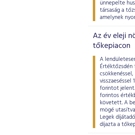
ünnepelte hus
társaság a tő
amelynek nyom
Az év eleji 
tőkepiacon
A lendületese
Értéktőzsdén 
csökkenéssel,
visszaeséssel 1
forintot jelen
forintos érték
követett. A b
mögé utasítva
Legek díjátad
díjazta a tőke