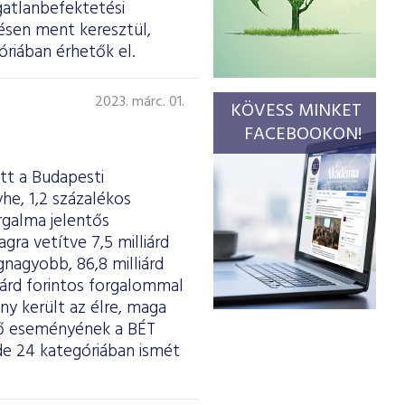
gatlanbefektetési
ésen ment keresztül,
riában érhetők el.
2023. márc. 01.
KÖVESS MINKET
FACEBOOKON!
tt a Budapesti
he, 1,2 százalékos
rgalma jelentős
agra vetítve 7,5 milliárd
gnagyobb, 86,8 milliárd
liárd forintos forgalommal
y került az élre, maga
dő eseményének a BÉT
de 24 kategóriában ismét