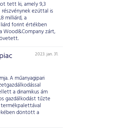
ot tett ki, amely 9,3
 részvénynek ezúttal is
 milliárd, a
lliárd forint értékben
yen a Wood&Company zárt,
övetett.
piac
2023. jan. 31.
rmja. A műanyagipari
ezetgazdálkodással
llett a dinamikus ám
os gazdálkodást tűzte
es termékpalettával
dekében döntött a