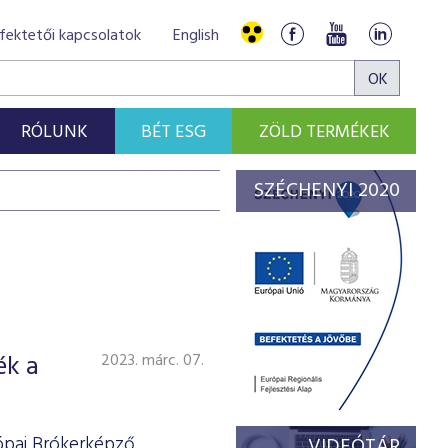
fektetői kapcsolatok
English
RÓLUNK
BÉT ESG
ZÖLD TERMÉKEK
SZÉCHENYI 2020
ék a
2023. márc. 07.
rópai Brókerképző
VIDEÓTÁR