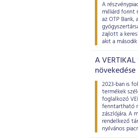
A részvénypiac
milliárd forin
az OTP Bank, a
gyógyszertársas
zajlott a ker
akit a második
A VERTIKAL t
növekedése
2023-ban is fo
termékek széle
foglalkozó VE
fenntartható 
zászlójára. A 
rendelkező tá
nyilvános piac