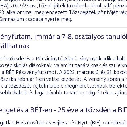
EBA) 2022/23-as „Tőzsdejáték Középiskolásoknak” pénzüg
 23. alkalommal megrendezett Tőzsdejáték döntőjét vég
Gimnázium csapata nyerte meg.
vényfutam, immár a 7-8. osztályos tanulók
állhatnak
rtéktőzsde és a Pénziránytű Alapítvány nyolcadik alkal
középiskolás diákoknak, valamint tanáraiknak és szüleik
 a BÉT Részvényfutamot. A 2023. március 6. és 31. közöt
időszaka február 1-én vette kezdetét. A verseny során a
k a tőzsdézés rejtelmeiben, megmérettethetik befektet
ebb diákok és legaktívabb tanárok pedig értékes aján
engetés a BÉT-en - 25 éve a tőzsdén a BI
gatlan Hasznosítási és Fejlesztési Nyrt. (BIF) kereskedé