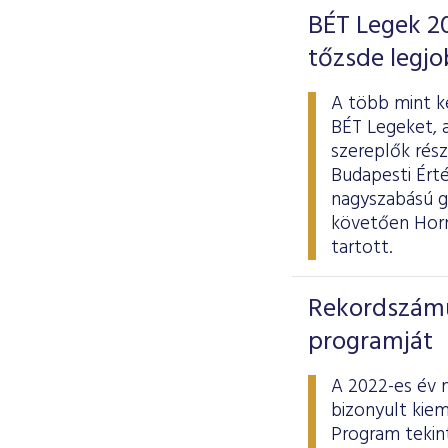
BÉT Legek 20
tőzsde legjo
A több mint ké
BÉT Legeket, 
szereplők rész
Budapesti Érté
nagyszabású g
követően Hornu
tartott.
Rekordszámú 
programját
A 2022-es év 
bizonyult kiem
Program tekint