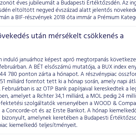
zonöt éves jubileumát a Budapesti Értéktőzsdén. Az in
zsdén eltöltött negyed évszázad alatt jelentős növeked
án a BIF-részvények 2018 óta immár a Prémium Kategó
növekedés után mérsékelt csökkenés a
n induló januárhoz képest apró megtorpanás következe
februárban. A BÉT elsőszámú mutatója, a BUX index eny
 44 780 ponton zárta a hónapot. A részvénypiac összfo
51 milliárd forintot tett ki a hónap során, amely napi átl
t. Februárban is az OTP Bank papírjaival kereskedtek a le
ben, amelyet a Richter 34,1 milliárd, a MOL pedig 24 mil
efektetési szolgáltatók versenyében a WOOD & Compan
 a Concorde-ot és az Erste Bankot. A hónap kiemelke
ó bizonyult, amelynek keretében a Budapesti Értéktőzs
piac kiemelkedő teljesítményeit.