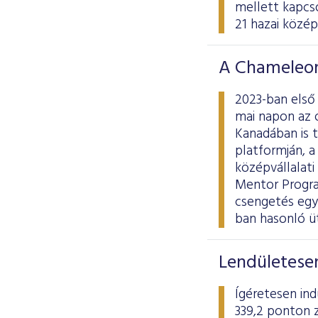
mellett kapcso
21 hazai középv
A Chameleon
2023-ban első
mai napon az 
Kanadában is 
platformján, 
középvállalati
Mentor Progra
csengetés egyú
ban hasonló ü
Lendületesen
Ígéretesen ind
339,2 ponton z