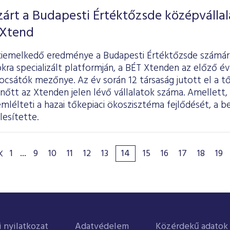
árt a Budapesti Értéktőzsde középvállal
 Xtend
kiemelkedő eredménye a Budapesti Értéktőzsde számár
kra specializált platformján, a BÉT Xtenden az előző é
csátók mezőnye. Az év során 12 társaság jutott el a tő
 nőtt az Xtenden jelen lévő vállalatok száma. Amellett,
lélteti a hazai tőkepiaci ökoszisztéma fejlődését, a b
lesítette.
1
...
9
10
11
12
13
14
15
16
17
18
19
i nyilatkozat
Adatvédelem
Közérdekű adatok