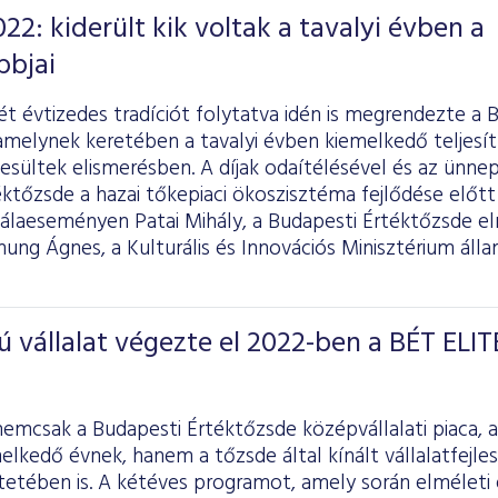
22: kiderült kik voltak a tavalyi évben a
bbjai
t évtizedes tradíciót folytatva idén is megrendezte a 
amelynek keretében a tavalyi évben kiemelkedő teljesí
esültek elismerésben. A díjak odaítélésével és az ünne
ktőzsde a hazai tőkepiaci ökoszisztéma fejlődése előtt 
álaeseményen Patai Mihály, a Budapesti Értéktőzsde e
ng Ágnes, a Kulturális és Innovációs Minisztérium állam
vállalat végezte el 2022-ben a BÉT ELIT
nemcsak a Budapesti Értéktőzsde középvállalati piaca,
elkedő évnek, hanem a tőzsde által kínált vállalatfejles
etében is. A kétéves programot, amely során elméleti 