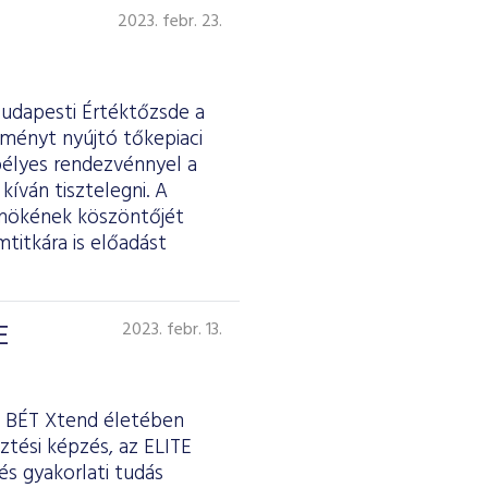
2023. febr. 23.
Budapesti Értéktőzsde a
tményt nyújtó tőkepiaci
pélyes rendezvénnyel a
kíván tisztelegni. A
lnökének köszöntőjét
titkára is előadást
E
2023. febr. 13.
 a BÉT Xtend életében
ztési képzés, az ELITE
és gyakorlati tudás