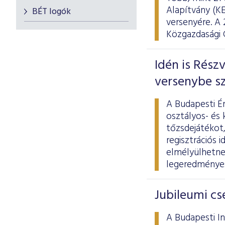
Alapítvány (K
BÉT logók
versenyére. A
Közgazdasági 
Idén is Rész
versenybe sz
A Budapesti É
osztályos- és 
tőzsdejátékot,
regisztrációs 
elmélyülhetne
legeredményes
Jubileumi cs
A Budapesti In