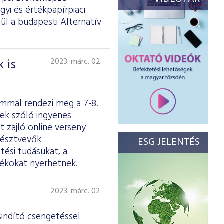
yi és értékpapírpiaci
ül a budapesti Alternatív
 is
2023. márc. 02.
ommal rendezi meg a 7-8.
nek szóló ingyenes
t zajló online verseny
 résztvevők
ESG JELENTÉS
ési tudásukat, a
dékokat nyerhetnek.
F
2023. márc. 02.
sindító csengetéssel