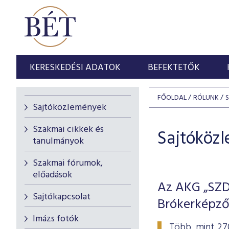
KERESKEDÉSI ADATOK
BEFEKTETŐK
FŐOLDAL
RÓLUNK
Sajtóközlemények
Szakmai cikkek és
Sajtóköz
tanulmányok
Szakmai fórumok,
előadások
Az AKG „SZDM
Sajtókapcsolat
Brókerképző
Imázs fotók
Több, mint 27