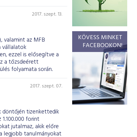
2017. szept. 13.
KÖVESS MINKET
, valamint az MFB
FACEBOOKON!
 vállalatok
n, ezzel is elősegítve a
z a tőzsdeérett
zülés folyamata során.
2017. szept. 07.
k döntőjén tizenkettedik
1.100.000 forint
okat jutalmaz, akik előre
 a legjobb tanulmányokat