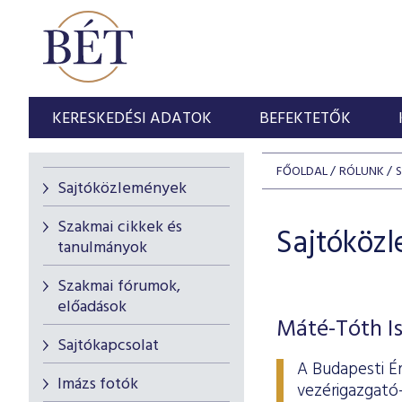
KERESKEDÉSI ADATOK
BEFEKTETŐK
FŐOLDAL
RÓLUNK
Sajtóközlemények
Szakmai cikkek és
Sajtóköz
tanulmányok
Szakmai fórumok,
előadások
Máté-Tóth Is
Sajtókapcsolat
A Budapesti É
Imázs fotók
vezérigazgató-