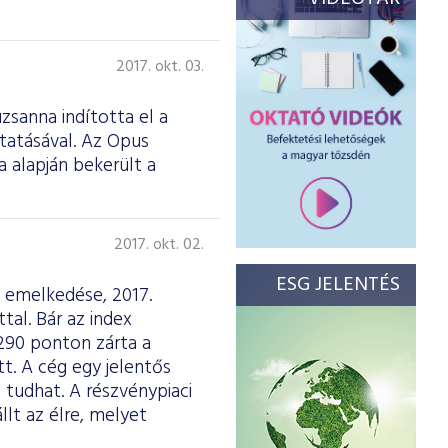
2017. okt. 03.
zsanna indította el a
tatásával. Az Opus
 alapján bekerült a
2017. okt. 02.
ESG JELENTÉS
ó emelkedése, 2017.
al. Bár az index
 290 ponton zárta a
t. A cég egy jelentős
 tudhat. A részvénypiaci
lt az élre, melyet