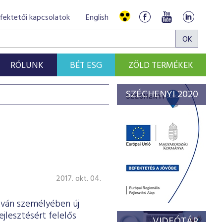
fektetői kapcsolatok
English
RÓLUNK
BÉT ESG
ZÖLD TERMÉKEK
SZÉCHENYI 2020
2017. okt. 04.
tván személyében új
jlesztésért felelős
VIDEÓTÁR