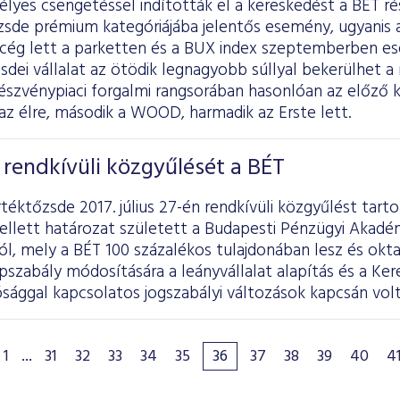
lyes csengetéssel indították el a kereskedést a BÉT ré
zsde prémium kategóriájába jelentős esemény, ugyanis 
ú cég lett a parketten és a BUX index szeptemberben es
zsdei vállalat az ötödik legnagyobb súllyal bekerülhet a
szvénypiaci forgalmi rangsorában hasonlóan az előző k
az élre, második a WOOD, harmadik az Erste lett.
rendkívüli közgyűlését a BÉT
téktőzsde 2017. július 27-én rendkívüli közgyűlést tarto
llett határozat született a Budapesti Pénzügyi Akadém
l, mely a BÉT 100 százalékos tulajdonában lesz és okta
apszabály módosítására a leányvállalat alapítás és a Ke
sággal kapcsolatos jogszabályi változások kapcsán volt
1
...
31
32
33
34
35
36
37
38
39
40
4