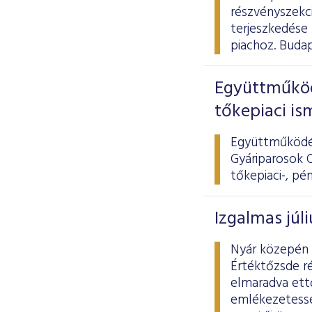
részvényszekci
terjeszkedése
piachoz. Budap
Együttműköd
tőkepiaci is
Együttműködés
Gyáriparosok O
tőkepiaci-, pé
Izgalmas júl
Nyár közepén 
Értéktőzsde ré
elmaradva ett
emlékezetessé 