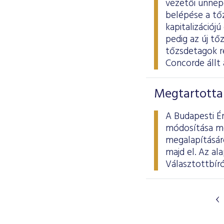
vezetői ünnepé
belépése a tő
kapitalizációj
pedig az új tő
tőzsdetagok ré
Concorde állt 
Megtartotta 
A Budapesti Ér
módosítása me
megalapításáró
majd el. Az al
Választottbíró