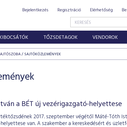
Bejelentkezés
Regisztráció
Elérhetőség
Be
KIBOCSÁTÓK
TŐZSDETAGOK
VENDOROK
SAJTÓSZOBA
SAJTÓKÖZLEMÉNYEK
lemények
tván a BÉT új vezérigazgató-helyettese
rtéktőzsdének 2017. szeptember végétől Máté-Tóth Is
helyettese van. A szakember a kereskedésért és üzletfe