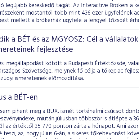
ó legújabb kereskedő tagját. Az Interactive Brokers a k
 részeként mostantól több mint 436 ezer ügyfelének a
est mellett a brókerház ügyfelei a lengyel tőzsdét érhe
ik a BÉT és az MGYOSZ: Cél a vállalatok
mereteinek fejlesztése
i megállapodást kötött a Budapesti Értéktőzsde, val
rszágos Szövetsége, melynek fő célja a tőkepiac fejlesz
nzügyi ismereteinek előmozdítása.
ius a BÉT-en
sem pihent meg a BUX, ismét történelmi csúcsot dönt
szvényindexe, miután júliusban többször is átlépte a 36 
ől az értéktől 35 770 ponton zárta a hónapot. Ami azo
teszi, az, hogy július 6-án, a sikeres tőkebevonást köv