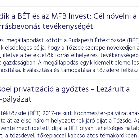
k a BÉT és az MFB Invest: Cél növelni a
orrásbevonás tevékenységét
i megállapodást kötött a Budapesti Értéktőzsde (BÉT)
k elsődleges célja, hogy a Tőzsde szerepe növekedjen a
, illetve a befektetők forrás elhelyezési tevékenységébe
a gazdaságban. A megállapodás egyik kiemelt eleme les
nosítása, kiválasztása és támogatása a tőzsdére felkés
sdei privatizáció a győztes – Lezárult a
-pályázat
téktőzsde (BÉT) 2017-re kiírt Kochmeister-pályázatána
a át az első három helyezettnek járó díjat a Tőzsde. Az 
évente meghirdetett díjjal a BÉT olyan tehetséges fiatal
, a tőzsdével, tőkepiaccal kapcsolatos témakörökben