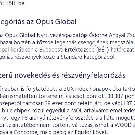
t tölti be.
egóriás az Opus Global
z Opus Global Nyrt. vezérigazgatója Ódorné Angyal Zsu
 hazai börzén a tőzsde legendás csengőjének megszólal
ppal korábban a Budapesti Értéktőzsde (BÉT) határozata
óriás részvények közé a Standard kategóriából.
erű növekedés és részvényfelaprózás
hónapban is folytatódott a BUX index hónapok óta tart
-án ismételten történelmi csúcsot döntött 38 387 pontt
epétől tartósan 38 ezer pont felett járt, de végül 37
A blue chipek közül egyedül a MOL árfolyama emelkedet
yt, egy 1:8 arányú részvényfelosztást is a háta mögött
sor tekintetében nem történt változás, ismét a WOOD ál
adva a Concorde, majd pedig az Equilor követ.