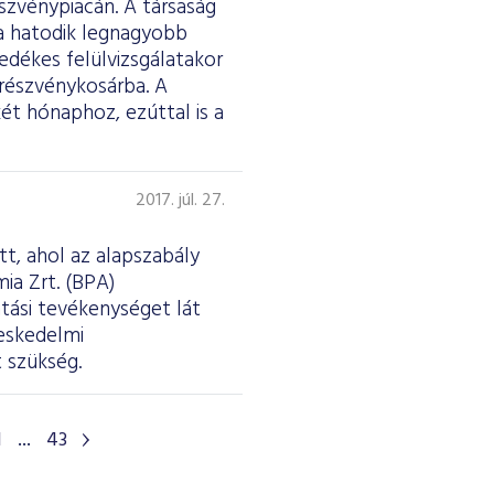
szvénypiacán. A társaság
a hatodik legnagyobb
edékes felülvizsgálatakor
 részvénykosárba. A
ét hónaphoz, ezúttal is a
2017. júl. 27.
tt, ahol az alapszabály
ia Zrt. (BPA)
tási tevékenységet lát
reskedelmi
 szükség.
1
...
43