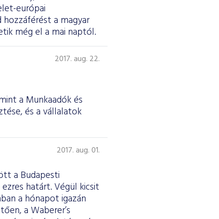
elet-európai
d hozzáférést a magyar
tik még el a mai naptól.
2017. aug. 22.
amint a Munkaadók és
tése, és a vállalatok
2017. aug. 01.
ött a Budapesti
ezres határt. Végül kicsit
nban a hónapot igazán
etően, a Waberer’s