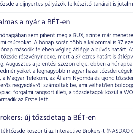
Tőzsde a díjnyertes pályázók felkészítő tanárait is jutalm
almas a nyár a BÉT-en
 hónapjában sem pihent meg a BUX, szinte már menetr
mi csúcsokat. A hónap során több alkalommal is 37 ezer
hónap második felében végleg átlépje a bűvös határt. A
tőzsde részvényindexe, mert a 37 ezres határt is átlép
g. Augusztus a jelentési szezon eleje, ebben a hónapb
edményeiket a legnagyobb magyar hazai tőzsdei cégek. 
, a Magyar Telekom, az Állami Nyomda és újonc tőzsdei 
erős negyedévről számoltak be, ami vélhetően boldogg
piaci forgalmi rangsort illeti, a tőzsdetagok közül a WO
rmadik az Erste lett.
Brokers: új tőzsdetag a BÉT-en
téktőzsde köszönti az Interactive Brokers-t (NASDAQ G