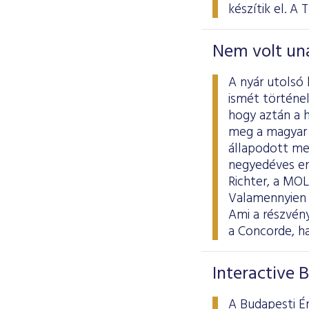
készítik el. A 
Nem volt un
A nyár utolsó
ismét történel
hogy aztán a 
meg a magyar 
állapodott me
negyedéves er
Richter, a MOL
Valamennyien 
Ami a részvény
a Concorde, ha
Interactive 
A Budapesti Ér