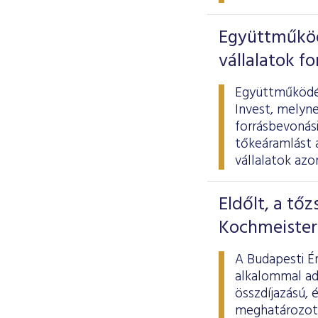
Együttműködi
vállalatok f
Együttműködés
Invest, melyne
forrásbevonási
tőkeáramlást 
vállalatok azo
Eldőlt, a tőz
Kochmeister
A Budapesti Ér
alkalommal adt
összdíjazású, 
meghatározott