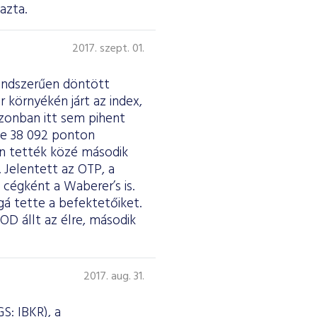
azta.
2017. szept. 01.
endszerűen döntött
 környékén járt az index,
zonban itt sem pihent
ve 38 092 ponton
an tették közé második
Jelentett az OTP, a
cégként a Waberer’s is.
á tette a befektetőiket.
OD állt az élre, második
2017. aug. 31.
S: IBKR), a