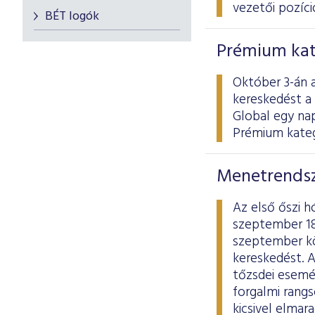
vezetői pozíció
BÉT logók
Prémium kat
Október 3-án a
kereskedést a
Global egy na
Prémium kateg
Menetrendsz
Az első őszi 
szeptember 18
szeptember köz
kereskedést. 
tőzsdei esemén
forgalmi rang
kicsivel elmar