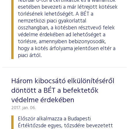
február 6-tól a certifikátok és a warrantok
esetében bevezeti a már létrejött kötések
törlésének lehetőségét. A BÉT a
nemzetközi piaci gyakorlattal
összhangban, a kötésben résztvevő felek
védelme érdekében ad lehetőséget a
törlésre, amennyiben bebizonyosodik,
hogy a kötés árfolyama jelentősen eltér a
piaci ártól.
Három kibocsátó elkülönítéséről
döntött a BÉT a befektetők
védelme érdekében
2017. jan. 06.
Először alkalmazza a Budapesti
Értéktőzsde egyes, tőzsdére bevezetett