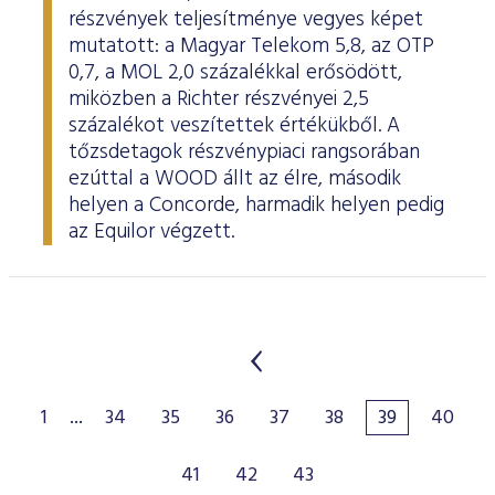
részvények teljesítménye vegyes képet
mutatott: a Magyar Telekom 5,8, az OTP
0,7, a MOL 2,0 százalékkal erősödött,
miközben a Richter részvényei 2,5
százalékot veszítettek értékükből. A
tőzsdetagok részvénypiaci rangsorában
ezúttal a WOOD állt az élre, második
helyen a Concorde, harmadik helyen pedig
az Equilor végzett.
1
...
34
35
36
37
38
39
40
41
42
43