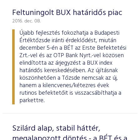
Feltuningolt BUX határidős piac
2016. dec. 08.
Újabb fejlesztés fokozhatja a Budapesti
Értéktőzsde iránti érdeklődést, miután
december 5-én a BÉT az Erste Befektetési
Zrt.-vel és az OTP Bank Nyrt.-vel közösen
elindította az árjegyzést a BUX index
határidős kereskedésében. Az újításnak
köszönhetően a Tőzsde nemcsak az új,
hanem a kilencvenes/kétezres évek
rutinos befektetőit is visszacsábíthatja a
parkettre.
Szilárd alap, stabil háttér,
megalapozott döntés - a BÉT és a