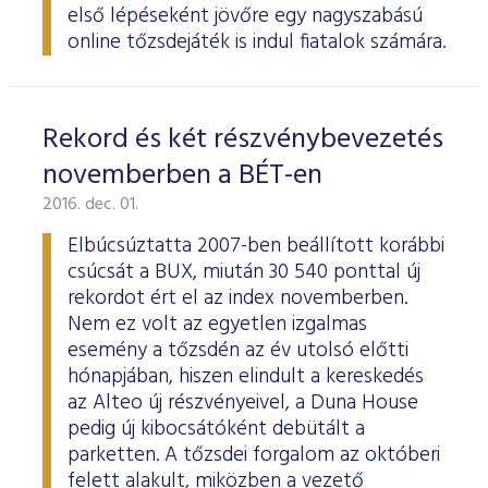
első lépéseként jövőre egy nagyszabású
online tőzsdejáték is indul fiatalok számára.
Rekord és két részvénybevezetés
novemberben a BÉT-en
2016. dec. 01.
Elbúcsúztatta 2007-ben beállított korábbi
csúcsát a BUX, miután 30 540 ponttal új
rekordot ért el az index novemberben.
Nem ez volt az egyetlen izgalmas
esemény a tőzsdén az év utolsó előtti
hónapjában, hiszen elindult a kereskedés
az Alteo új részvényeivel, a Duna House
pedig új kibocsátóként debütált a
parketten. A tőzsdei forgalom az októberi
felett alakult, miközben a vezető