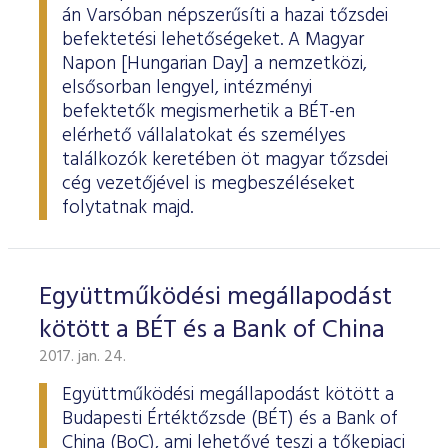
ESG Útmutató
án Varsóban népszerűsíti a hazai tőzsdei
befektetési lehetőségeket. A Magyar
Napon [Hungarian Day] a nemzetközi,
elsősorban lengyel, intézményi
befektetők megismerhetik a BÉT-en
elérhető vállalatokat és személyes
találkozók keretében öt magyar tőzsdei
cég vezetőjével is megbeszéléseket
folytatnak majd.
Együttműködési megállapodást
kötött a BÉT és a Bank of China
2017. jan. 24.
Együttműködési megállapodást kötött a
Budapesti Értéktőzsde (BÉT) és a Bank of
China (BoC), ami lehetővé teszi a tőkepiaci