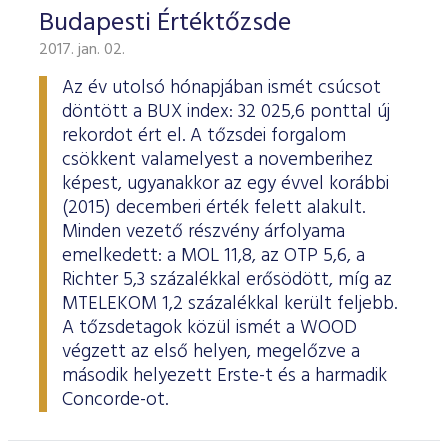
Budapesti Értéktőzsde
2017. jan. 02.
Az év utolsó hónapjában ismét csúcsot
döntött a BUX index: 32 025,6 ponttal új
rekordot ért el. A tőzsdei forgalom
csökkent valamelyest a novemberihez
képest, ugyanakkor az egy évvel korábbi
(2015) decemberi érték felett alakult.
Minden vezető részvény árfolyama
emelkedett: a MOL 11,8, az OTP 5,6, a
Richter 5,3 százalékkal erősödött, míg az
MTELEKOM 1,2 százalékkal került feljebb.
A tőzsdetagok közül ismét a WOOD
végzett az első helyen, megelőzve a
második helyezett Erste-t és a harmadik
Concorde-ot.