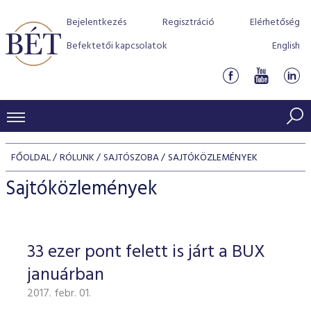
Bejelentkezés
Regisztráció
Elérhetőség
Befektetői kapcsolatok
English
KERESKEDÉSI ADATOK
FŐOLDAL
RÓLUNK
SAJTÓSZOBA
SAJTÓKÖZLEMÉNYEK
INDEXEK
BEFEKTETŐK
Sajtóközlemények
Részvényindexek
Piaci forgalom
Termékcsoportok
KIBOCSÁTÓK
Kötvényindexek
Kedvenc instrumentumok
Szabályozás
Indexek
Részvény és vállalati kötvény tőzsdei bevezetését támoga
33 ezer pont felett is járt a BUX
TŐZSDETAGOK
Jelzáloglevél indexek
program
Azonnali Piac
Alkalmazott díjstruktúra
BÉT szabályzatok
Részvény szekció
januárban
Tőzsdetagok, üzletkötők
VENDOROK
Vállalati kötvény indexek
Származékos piac
BÉT Xtend - Részvénypiac egyszerűen
Részvények
Elszámolás
Befektetővédelem
2017. febr. 01.
Hitelpapír szekció
Útmutató a taggá váláshoz