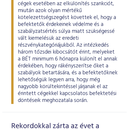
cégek esetében az elkülönítés szankciót,
miután azok olyan mértékű
kötelezettségszegést követtek el, hogy a
befektetők érdekeinek védelme és a
szabályzatsértés súlya miatt szükségessé
vált kiemelésük az eredeti
részvénykategóriájukból. Az intézkedés
három tőzsdei kibocsátót érint, melyeket
a BÉT minimum 6 hónapra különít el annak
érdekében, hogy rákényszerítse őket a
szabályok betartására, és a befektetőknek
lehetőségük legyen arra, hogy még
nagyobb körültekintéssel járjanak el az
érintett cégekkel kapcsolatos befektetési
döntéseik meghozatala során.
Rekordokkal zárta az évet a