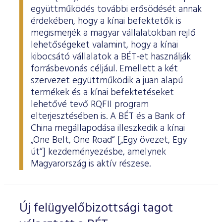
együttműködés további erősödését annak
érdekében, hogy a kínai befektetők is
megismerjék a magyar vállalatokban rejlő
lehetőségeket valamint, hogy a kínai
kibocsátó vállalatok a BÉT-et használják
forrásbevonás céljául. Emellett a két
szervezet együttműködik a jüan alapú
termékek és a kínai befektetéseket
lehetővé tevő RQFII program
elterjesztésében is. A BÉT és a Bank of
China megállapodása illeszkedik a kínai
„One Belt, One Road“ [„Egy övezet, Egy
út“] kezdeményezésbe, amelynek
Magyarország is aktív részese.
Új felügyelőbizottsági tagot