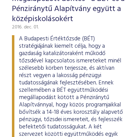
Pénziránytű Alapítvány együtt a
középiskolásokért
2016. dec. 01.
A Budapesti Értéktőzsde (BÉT)
stratégiájának kiemelt célja, hogy a
gazdaság katalizátoraként működő
tőzsdével kapcsolatos ismereteket minél
szélesebb körben terjessze, és aktívan
részt vegyen a lakosság pénzügyi
tudatosságának fejlesztésében. Ennek
szellemében a BÉT együttműködési
megállapodást kötött a Pénziránytű
Alapítvánnyal, hogy közös programjaikkal
bővítsék a 14-18 éves korosztály alapvető
pénzügyi, tőzsdei ismereteit, és fejlesszék
befektetői tudatosságukat. A két
szervezet közötti együttműködés egyik