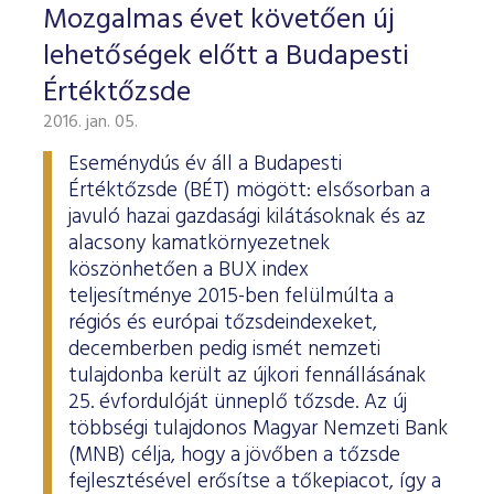
Mozgalmas évet követően új
lehetőségek előtt a Budapesti
Értéktőzsde
2016. jan. 05.
Eseménydús év áll a Budapesti
Értéktőzsde (BÉT) mögött: elsősorban a
javuló hazai gazdasági kilátásoknak és az
alacsony kamatkörnyezetnek
köszönhetően a BUX index
teljesítménye 2015-ben felülmúlta a
régiós és európai tőzsdeindexeket,
decemberben pedig ismét nemzeti
tulajdonba került az újkori fennállásának
25. évfordulóját ünneplő tőzsde. Az új
többségi tulajdonos Magyar Nemzeti Bank
(MNB) célja, hogy a jövőben a tőzsde
fejlesztésével erősítse a tőkepiacot, így a