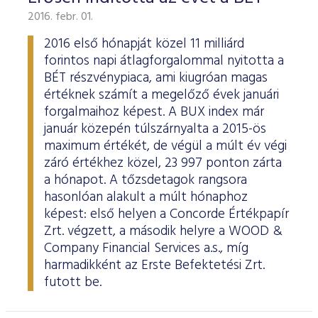
2016. febr. 01.
2016 első hónapját közel 11 milliárd
forintos napi átlagforgalommal nyitotta a
BÉT részvénypiaca, ami kiugróan magas
értéknek számít a megelőző évek januári
forgalmaihoz képest. A BUX index már
január közepén túlszárnyalta a 2015-ös
maximum értékét, de végül a múlt év végi
záró értékhez közel, 23 997 ponton zárta
a hónapot. A tőzsdetagok rangsora
hasonlóan alakult a múlt hónaphoz
képest: első helyen a Concorde Értékpapír
Zrt. végzett, a második helyre a WOOD &
Company Financial Services a.s., míg
harmadikként az Erste Befektetési Zrt.
futott be.