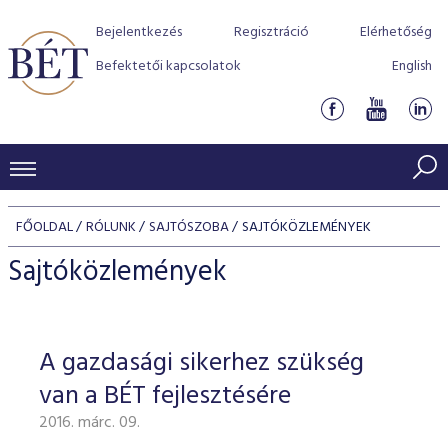
Bejelentkezés
Regisztráció
Elérhetőség
Befektetői kapcsolatok
English
KERESKEDÉSI ADATOK
FŐOLDAL
RÓLUNK
SAJTÓSZOBA
SAJTÓKÖZLEMÉNYEK
INDEXEK
BEFEKTETŐK
Sajtóközlemények
Részvényindexek
Piaci forgalom
Termékcsoportok
KIBOCSÁTÓK
Kötvényindexek
Kedvenc instrumentumok
Szabályozás
Indexek
Részvény és vállalati kötvény tőzsdei bevezetését támoga
A gazdasági sikerhez szükség
TŐZSDETAGOK
Jelzáloglevél indexek
program
Azonnali Piac
Alkalmazott díjstruktúra
BÉT szabályzatok
Részvény szekció
van a BÉT fejlesztésére
Tőzsdetagok, üzletkötők
VENDOROK
Vállalati kötvény indexek
Származékos piac
BÉT Xtend - Részvénypiac egyszerűen
Részvények
Elszámolás
Befektetővédelem
2016. márc. 09.
Hitelpapír szekció
Útmutató a taggá váláshoz