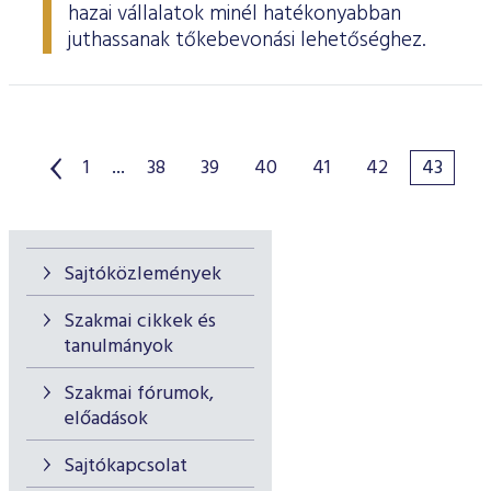
hazai vállalatok minél hatékonyabban
juthassanak tőkebevonási lehetőséghez.
1
...
38
39
40
41
42
43
Sajtóközlemények
Szakmai cikkek és
tanulmányok
Szakmai fórumok,
előadások
Sajtókapcsolat