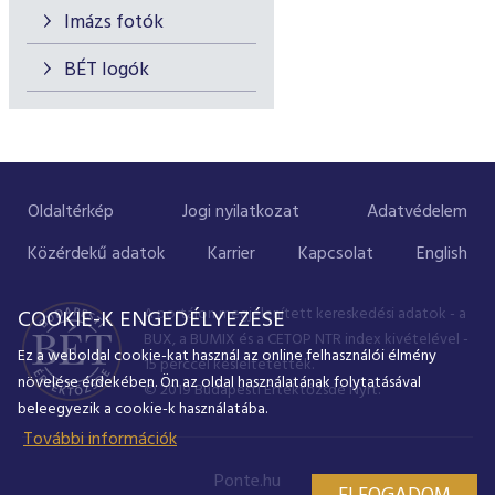
Imázs fotók
BÉT logók
Oldaltérkép
Jogi nyilatkozat
Adatvédelem
Közérdekű adatok
Karrier
Kapcsolat
English
A portálon megjelenített kereskedési adatok - a
COOKIE-K ENGEDÉLYEZÉSE
BUX, a BUMIX és a CETOP NTR index kivételével -
Ez a weboldal cookie-kat használ az online felhasználói élmény
15 perccel késleltetettek.
növelése érdekében. Ön az oldal használatának folytatásával
© 2019 Budapesti Értéktőzsde Nyrt.
beleegyezik a cookie-k használatába.
További információk
Ponte.hu