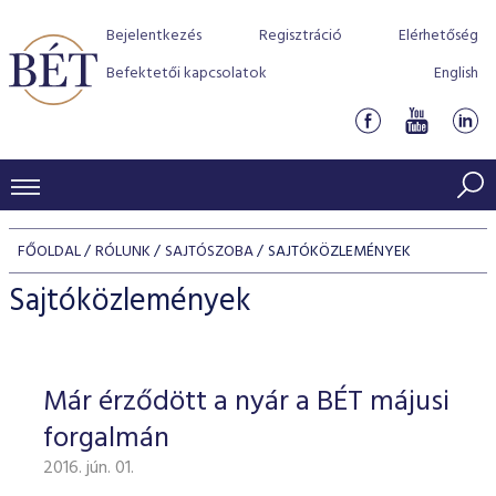
Bejelentkezés
Regisztráció
Elérhetőség
Befektetői kapcsolatok
English
KERESKEDÉSI ADATOK
FŐOLDAL
RÓLUNK
SAJTÓSZOBA
SAJTÓKÖZLEMÉNYEK
INDEXEK
BEFEKTETŐK
Sajtóközlemények
Részvényindexek
Piaci forgalom
Termékcsoportok
KIBOCSÁTÓK
Kötvényindexek
Kedvenc instrumentumok
Szabályozás
Indexek
Részvény és vállalati kötvény tőzsdei bevezetését támoga
Már érződött a nyár a BÉT májusi
TŐZSDETAGOK
Jelzáloglevél indexek
program
Azonnali Piac
Alkalmazott díjstruktúra
BÉT szabályzatok
Részvény szekció
forgalmán
Tőzsdetagok, üzletkötők
VENDOROK
Vállalati kötvény indexek
Származékos piac
BÉT Xtend - Részvénypiac egyszerűen
Részvények
Elszámolás
Befektetővédelem
2016. jún. 01.
Hitelpapír szekció
Útmutató a taggá váláshoz