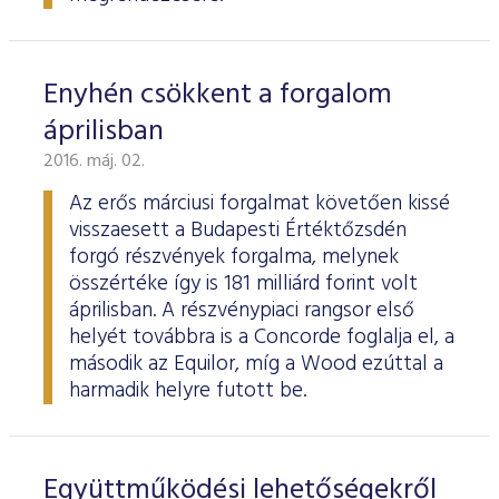
Enyhén csökkent a forgalom
áprilisban
2016. máj. 02.
Az erős márciusi forgalmat követően kissé
visszaesett a Budapesti Értéktőzsdén
forgó részvények forgalma, melynek
összértéke így is 181 milliárd forint volt
áprilisban. A részvénypiaci rangsor első
helyét továbbra is a Concorde foglalja el, a
második az Equilor, míg a Wood ezúttal a
harmadik helyre futott be.
Együttműködési lehetőségekről