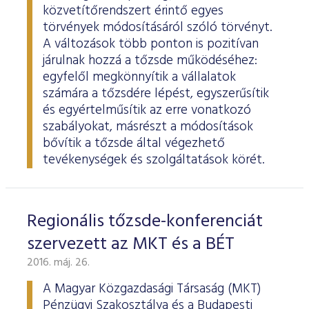
ESG Útmutató
közvetítőrendszert érintő egyes
törvények módosításáról szóló törvényt.
A változások több ponton is pozitívan
járulnak hozzá a tőzsde működéséhez:
egyfelől megkönnyítik a vállalatok
számára a tőzsdére lépést, egyszerűsítik
és egyértelműsítik az erre vonatkozó
szabályokat, másrészt a módosítások
bővítik a tőzsde által végezhető
tevékenységek és szolgáltatások körét.
Regionális tőzsde-konferenciát
szervezett az MKT és a BÉT
2016. máj. 26.
A Magyar Közgazdasági Társaság (MKT)
Pénzügyi Szakosztálya és a Budapesti