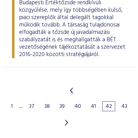
Budapesti Értéktőzsde rendkívüli
közgyűlése, mely így többségében külső,
piaci szereplők által delegált tagokkal
működik tovább. A társaság tulajdonosai
elfogadták a tőzsde új javadalmazási
szabályzatát is és meghallgatták a BÉT
vezetőségének tájékoztatását a szervezet
2016-2020 közötti stratégiájáról.
1
...
37
38
39
40
41
42
43