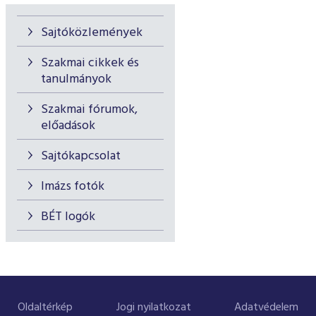
Sajtóközlemények
Szakmai cikkek és
tanulmányok
Szakmai fórumok,
előadások
Sajtókapcsolat
Imázs fotók
BÉT logók
Oldaltérkép
Jogi nyilatkozat
Adatvédelem