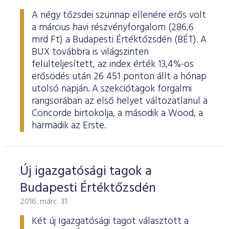
A négy tőzsdei szünnap ellenére erős volt
a március havi részvényforgalom (286,6
mrd Ft) a Budapesti Értéktőzsdén (BÉT). A
BUX továbbra is világszinten
felülteljesített, az index érték 13,4%-os
erősödés után 26 451 ponton állt a hónap
utolsó napján. A szekciótagok forgalmi
rangsorában az első helyet változatlanul a
Concorde birtokolja, a második a Wood, a
harmadik az Erste.
Új igazgatósági tagok a
Budapesti Értéktőzsdén
2016. márc. 31.
Két új Igazgatósági tagot választott a