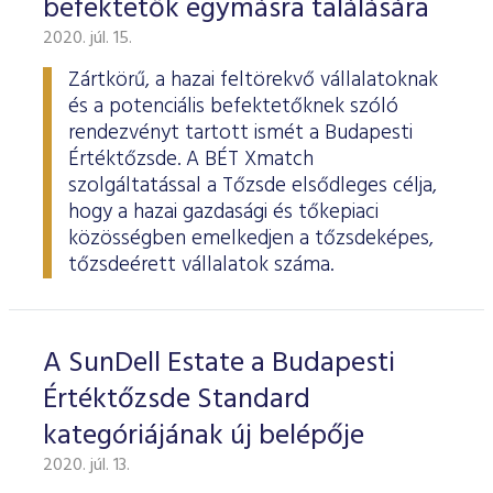
befektetők egymásra találására
ESG Útmutató
2020. júl. 15.
Zártkörű, a hazai feltörekvő vállalatoknak
és a potenciális befektetőknek szóló
rendezvényt tartott ismét a Budapesti
Értéktőzsde. A BÉT Xmatch
szolgáltatással a Tőzsde elsődleges célja,
hogy a hazai gazdasági és tőkepiaci
közösségben emelkedjen a tőzsdeképes,
tőzsdeérett vállalatok száma.
A SunDell Estate a Budapesti
Értéktőzsde Standard
kategóriájának új belépője
2020. júl. 13.