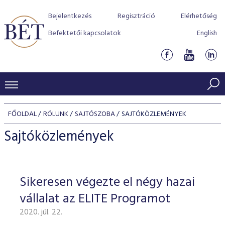
Bejelentkezés
Regisztráció
Elérhetőség
Befektetői kapcsolatok
English
KERESKEDÉSI ADATOK
FŐOLDAL
RÓLUNK
SAJTÓSZOBA
SAJTÓKÖZLEMÉNYEK
INDEXEK
BEFEKTETŐK
Sajtóközlemények
Részvényindexek
Piaci forgalom
Termékcsoportok
KIBOCSÁTÓK
Kötvényindexek
Kedvenc instrumentumok
Szabályozás
Indexek
Részvény és vállalati kötvény tőzsdei bevezetését támoga
Sikeresen végezte el négy hazai
TŐZSDETAGOK
Jelzáloglevél indexek
program
Azonnali Piac
Alkalmazott díjstruktúra
BÉT szabályzatok
Részvény szekció
vállalat az ELITE Programot
Tőzsdetagok, üzletkötők
VENDOROK
Vállalati kötvény indexek
Származékos piac
BÉT Xtend - Részvénypiac egyszerűen
Részvények
Elszámolás
Befektetővédelem
2020. júl. 22.
Hitelpapír szekció
Útmutató a taggá váláshoz