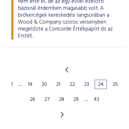
nem érte el, de az egy évvel ezelőtti
bázisnál érdemben magasabb volt. A
brókercégek kereskedési rangsorában a
Wood & Company szoros versenyben
megelőzte a Concorde Értékpapírt és az
Erstét.
1
...
19
20
21
22
23
24
25
26
27
28
29
...
43