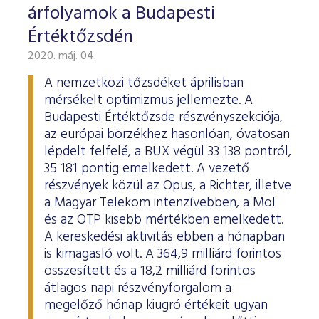
árfolyamok a Budapesti
Értéktőzsdén
2020. máj. 04.
A nemzetközi tőzsdéket áprilisban
mérsékelt optimizmus jellemezte. A
Budapesti Értéktőzsde részvényszekciója,
az európai börzékhez hasonlóan, óvatosan
lépdelt felfelé, a BUX végül 33 138 pontról,
35 181 pontig emelkedett. A vezető
részvények közül az Opus, a Richter, illetve
a Magyar Telekom intenzívebben, a Mol
és az OTP kisebb mértékben emelkedett.
A kereskedési aktivitás ebben a hónapban
is kimagasló volt. A 364,9 milliárd forintos
összesített és a 18,2 milliárd forintos
átlagos napi részvényforgalom a
megelőző hónap kiugró értékeit ugyan