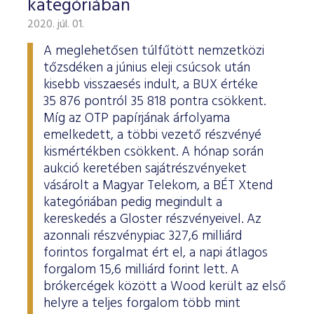
kategóriában
2020. júl. 01.
A meglehetősen túlfűtött nemzetközi
tőzsdéken a június eleji csúcsok után
kisebb visszaesés indult, a BUX értéke
35 876 pontról 35 818 pontra csökkent.
Míg az OTP papírjának árfolyama
emelkedett, a többi vezető részvényé
kismértékben csökkent. A hónap során
aukció keretében sajátrészvényeket
vásárolt a Magyar Telekom, a BÉT Xtend
kategóriában pedig megindult a
kereskedés a Gloster részvényeivel. Az
azonnali részvénypiac 327,6 milliárd
forintos forgalmat ért el, a napi átlagos
forgalom 15,6 milliárd forint lett. A
brókercégek között a Wood került az első
helyre a teljes forgalom több mint