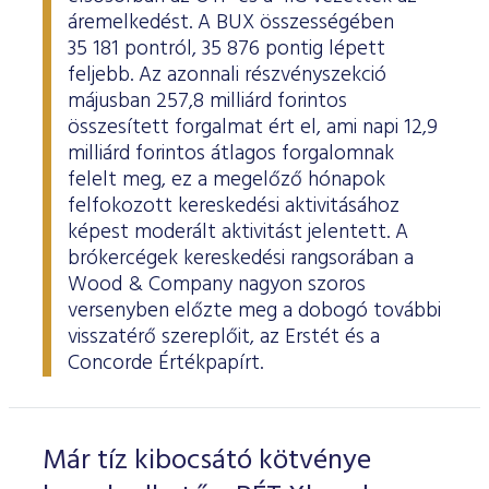
áremelkedést. A BUX összességében
35 181 pontról, 35 876 pontig lépett
feljebb. Az azonnali részvényszekció
májusban 257,8 milliárd forintos
összesített forgalmat ért el, ami napi 12,9
milliárd forintos átlagos forgalomnak
felelt meg, ez a megelőző hónapok
felfokozott kereskedési aktivitásához
képest moderált aktivitást jelentett. A
brókercégek kereskedési rangsorában a
Wood & Company nagyon szoros
versenyben előzte meg a dobogó további
visszatérő szereplőit, az Erstét és a
Concorde Értékpapírt.
Már tíz kibocsátó kötvénye