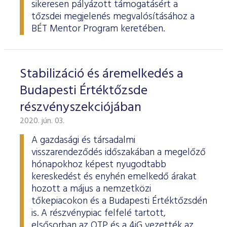
sikeresen pályázott támogatásért a
tőzsdei megjelenés megvalósításához a
BÉT Mentor Program keretében.
Stabilizáció és áremelkedés a
Budapesti Értéktőzsde
részvényszekciójában
2020. jún. 03.
A gazdasági és társadalmi
visszarendeződés időszakában a megelőző
hónapokhoz képest nyugodtabb
kereskedést és enyhén emelkedő árakat
hozott a május a nemzetközi
tőkepiacokon és a Budapesti Értéktőzsdén
is. A részvénypiac felfelé tartott,
elsősorban az OTP és a 4iG vezették az