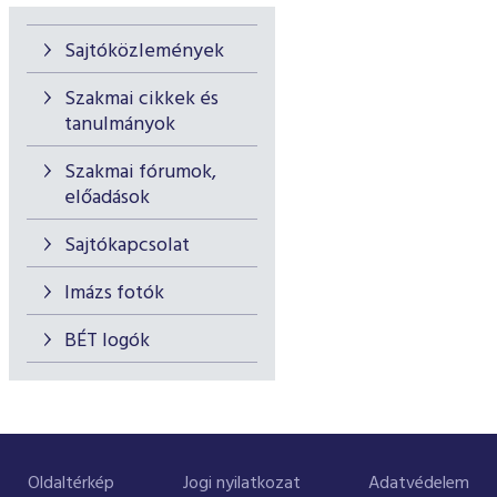
Sajtóközlemények
Szakmai cikkek és
tanulmányok
Szakmai fórumok,
előadások
Sajtókapcsolat
Imázs fotók
BÉT logók
Oldaltérkép
Jogi nyilatkozat
Adatvédelem