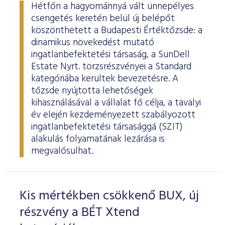
Hétfőn a hagyománnyá vált ünnepélyes
csengetés keretén belül új belépőt
köszönthetett a Budapesti Értéktőzsde: a
dinamikus növekedést mutató
ingatlanbefektetési társaság, a SunDell
Estate Nyrt. törzsrészvényei a Standard
kategóriába kerültek bevezetésre. A
tőzsde nyújtotta lehetőségek
kihasználásával a vállalat fő célja, a tavalyi
év elején kezdeményezett szabályozott
ingatlanbefektetési társasággá (SZIT)
alakulás folyamatának lezárása is
megvalósulhat.
Kis mértékben csökkenő BUX, új
részvény a BÉT Xtend