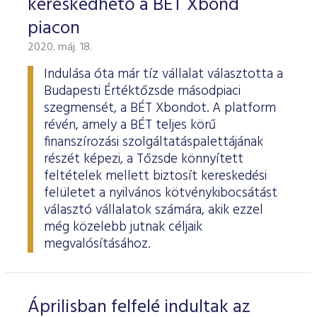
kereskedhető a BÉT Xbond
piacon
2020. máj. 18.
Indulása óta már tíz vállalat választotta a
Budapesti Értéktőzsde másodpiaci
szegmensét, a BÉT Xbondot. A platform
révén, amely a BÉT teljes körű
finanszírozási szolgáltatáspalettájának
részét képezi, a Tőzsde könnyített
feltételek mellett biztosít kereskedési
felületet a nyilvános kötvénykibocsátást
választó vállalatok számára, akik ezzel
még közelebb jutnak céljaik
megvalósításához.
Áprilisban felfelé indultak az