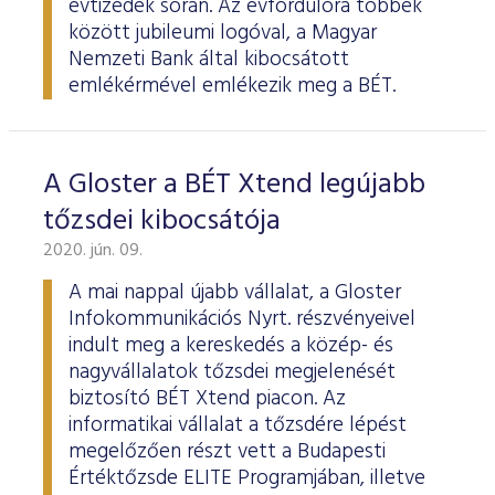
évtizedek során. Az évfordulóra többek
között jubileumi logóval, a Magyar
Nemzeti Bank által kibocsátott
emlékérmével emlékezik meg a BÉT.
A Gloster a BÉT Xtend legújabb
tőzsdei kibocsátója
2020. jún. 09.
A mai nappal újabb vállalat, a Gloster
Infokommunikációs Nyrt. részvényeivel
indult meg a kereskedés a közép- és
nagyvállalatok tőzsdei megjelenését
biztosító BÉT Xtend piacon. Az
informatikai vállalat a tőzsdére lépést
megelőzően részt vett a Budapesti
Értéktőzsde ELITE Programjában, illetve