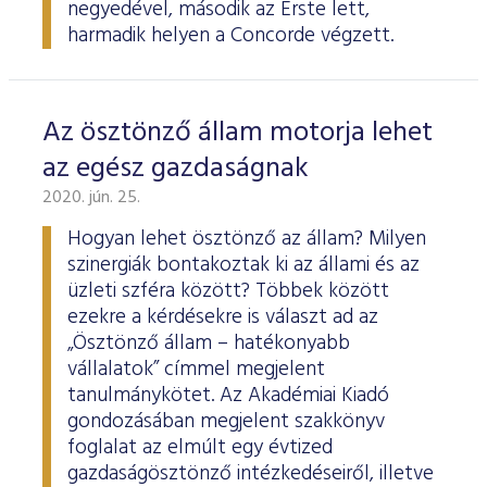
negyedével, második az Erste lett,
harmadik helyen a Concorde végzett.
Az ösztönző állam motorja lehet
az egész gazdaságnak
2020. jún. 25.
Hogyan lehet ösztönző az állam? Milyen
szinergiák bontakoztak ki az állami és az
üzleti szféra között? Többek között
ezekre a kérdésekre is választ ad az
„Ösztönző állam – hatékonyabb
vállalatok” címmel megjelent
tanulmánykötet. Az Akadémiai Kiadó
gondozásában megjelent szakkönyv
foglalat az elmúlt egy évtized
gazdaságösztönző intézkedéseiről, illetve