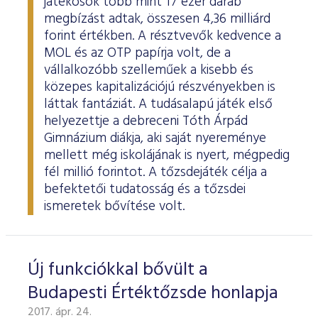
játékosok több mint 17 ezer darab
megbízást adtak, összesen 4,36 milliárd
forint értékben. A résztvevők kedvence a
MOL és az OTP papírja volt, de a
vállalkozóbb szelleműek a kisebb és
közepes kapitalizációjú részvényekben is
láttak fantáziát. A tudásalapú játék első
helyezettje a debreceni Tóth Árpád
Gimnázium diákja, aki saját nyereménye
mellett még iskolájának is nyert, mégpedig
fél millió forintot. A tőzsdejáték célja a
befektetői tudatosság és a tőzsdei
ismeretek bővítése volt.
Új funkciókkal bővült a
Budapesti Értéktőzsde honlapja
2017. ápr. 24.