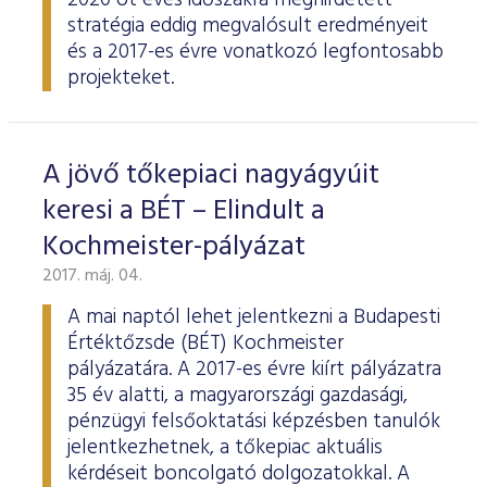
2020 öt éves időszakra meghirdetett
stratégia eddig megvalósult eredményeit
és a 2017-es évre vonatkozó legfontosabb
projekteket.
A jövő tőkepiaci nagyágyúit
keresi a BÉT – Elindult a
Kochmeister-pályázat
2017. máj. 04.
A mai naptól lehet jelentkezni a Budapesti
Értéktőzsde (BÉT) Kochmeister
pályázatára. A 2017-es évre kiírt pályázatra
35 év alatti, a magyarországi gazdasági,
pénzügyi felsőoktatási képzésben tanulók
jelentkezhetnek, a tőkepiac aktuális
kérdéseit boncolgató dolgozatokkal. A