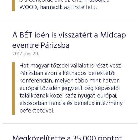
is a Concorde állt az élre, második a
WOOD, harmadik az Erste lett.
A BÉT idén is visszatért a Midcap
eventre Párizsba
2017. jún. 29.
Hat magyar tőzsdei vállalat is részt vesz
Párizsban azon a kétnapos befektetői
konferencián, melyen több mint hatvan
európai tőzsdén jegyzett cég képviselői
találkoznak közel száz nyugat-európai,
elsősorban francia és benelux intézményi
befektetővel.
Megközelítette a 35 000 pontot