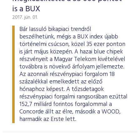
is a BUX
2017. jún. 01.
Bár lassuló bikapiaci trendről
beszélhetünk, mégis a BUX index újabb
történelmi csúcson, közel 35 ezer ponton
is járt május közepén. A hazai blue chipek
részvényeit a Magyar Telekom kivételével
továbbra is növekvő árfolyam jellemezte.
Az azonnali részvénypiaci forgalom 18
százalékkal emelkedett az előző
hónaphoz képest. A tőzsdetagok
részvénypiaci forgalmi rangsorában ezúttal
152,7 milliárd forintos forgalommal a
Concorde állt az élre, második a WOOD,
harmadik az Erste lett.