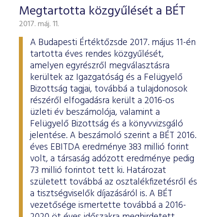
Megtartotta közgyűlését a BÉT
2017. máj. 11.
A Budapesti Értéktőzsde 2017. május 11-én
tartotta éves rendes közgyűlését,
amelyen egyrészről megválasztásra
kerültek az Igazgatóság és a Felügyelő
Bizottság tagjai, továbbá a tulajdonosok
részéről elfogadásra került a 2016-os
üzleti év beszámolója, valamint a
Felügyelő Bizottság és a könyvvizsgáló
jelentése. A beszámoló szerint a BÉT 2016.
éves EBITDA eredménye 383 millió forint
volt, a társaság adózott eredménye pedig
73 millió forintot tett ki. Határozat
született továbbá az osztalékfizetésről és
a tisztségviselők díjazásáról is. A BÉT
vezetősége ismertette továbbá a 2016-