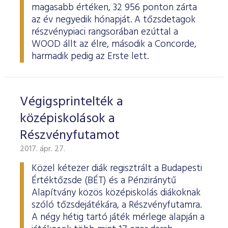
magasabb értéken, 32 956 ponton zárta
az év negyedik hónapját. A tőzsdetagok
részvénypiaci rangsorában ezúttal a
WOOD állt az élre, második a Concorde,
harmadik pedig az Erste lett.
Végigsprintelték a
középiskolások a
Részvényfutamot
2017. ápr. 27.
Közel kétezer diák regisztrált a Budapesti
Értéktőzsde (BÉT) és a Pénziránytű
Alapítvány közös középiskolás diákoknak
szóló tőzsdejátékára, a Részvényfutamra.
A négy hétig tartó játék mérlege alapján a