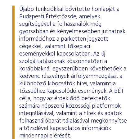
Újabb funkciókkal bővítette honlapját a
Budapesti Értéktőzsde, amelyek
segítségével a felhasználók még
gyorsabban és kényelmesebben juthatnak
információhoz a parketten jegyzett
cégekkel, valamint tőkepiaci
eseményekkel kapcsolatban. Az új
szolgáltatásoknak köszönhetően a
korábbiaknál egyszerűbben követhetőek a
kedvenc részvények árfolyammozgásai, a
különböző kibocsátók hírei, valamint a
tőzsdéhez kapcsolódó események. A BÉT
célja, hogy az érdeklődő befektetők
számára népszerű közösségi platformok
integrálásával, valamint a hírek és adatok
felhasználóbarát tálalásával megkönnyítse
a tőzsdével kapcsolatos információk
mindennapi elérését.