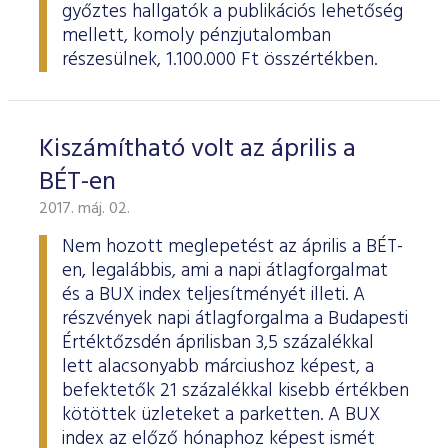
győztes hallgatók a publikációs lehetőség
mellett, komoly pénzjutalomban
részesülnek, 1.100.000 Ft összértékben.
Kiszámítható volt az április a
BÉT-en
2017. máj. 02.
Nem hozott meglepetést az április a BÉT-
en, legalábbis, ami a napi átlagforgalmat
és a BUX index teljesítményét illeti. A
részvények napi átlagforgalma a Budapesti
Értéktőzsdén áprilisban 3,5 százalékkal
lett alacsonyabb márciushoz képest, a
befektetők 21 százalékkal kisebb értékben
kötöttek üzleteket a parketten. A BUX
index az előző hónaphoz képest ismét