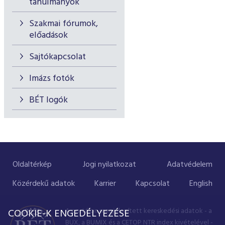
tanulmányok
Szakmai fórumok,
előadások
Sajtókapcsolat
Imázs fotók
BÉT logók
Oldaltérkép
Jogi nyilatkozat
Adatvédelem
Közérdekű adatok
Karrier
Kapcsolat
English
A portálon megjelenített kereskedési adatok - a
COOKIE-K ENGEDÉLYEZÉSE
BUX, a BUMIX és a CETOP NTR index kivételével -