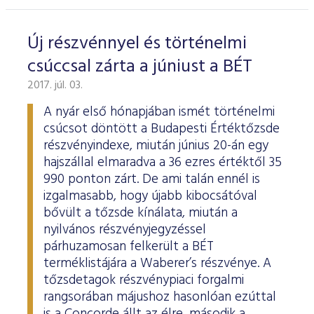
ESG Útmutató
Új részvénnyel és történelmi
csúccsal zárta a júniust a BÉT
2017. júl. 03.
A nyár első hónapjában ismét történelmi
csúcsot döntött a Budapesti Értéktőzsde
részvényindexe, miután június 20-án egy
hajszállal elmaradva a 36 ezres értéktől 35
990 ponton zárt. De ami talán ennél is
izgalmasabb, hogy újabb kibocsátóval
bővült a tőzsde kínálata, miután a
nyilvános részvényjegyzéssel
párhuzamosan felkerült a BÉT
terméklistájára a Waberer’s részvénye. A
tőzsdetagok részvénypiaci forgalmi
rangsorában májushoz hasonlóan ezúttal