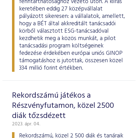
fenntarthatósághoz vezető úton. A kiírás
keretében eddig 27 középvállalat
pályázott sikeresen: a vállalatok, amellett,
hogy a BÉT által akkreditált tanácsadói
körből választott ESG-tanácsadóval
kezdhetik meg a közös munkát, a pilot
tanácsadási program költségeinek
fedezése érdekében európai uniós GINOP
támogatáshoz is jutottak, összesen közel
334 millió forint értékben.
Rekordszámú játékos a
Részvényfutamon, közel 2500
diák tőzsdézett
2023. ápr. 04.
Rekordszámú, közel 2 500 diák és tanáraik