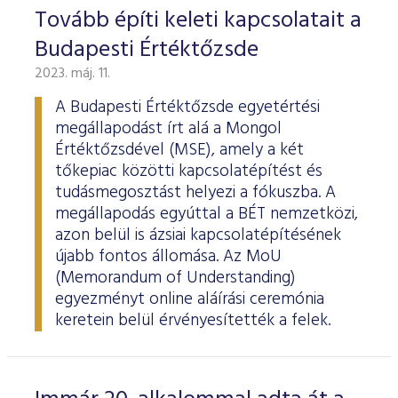
ESG Útmutató
Tovább építi keleti kapcsolatait a
Budapesti Értéktőzsde
2023. máj. 11.
A Budapesti Értéktőzsde egyetértési
megállapodást írt alá a Mongol
Értéktőzsdével (MSE), amely a két
tőkepiac közötti kapcsolatépítést és
tudásmegosztást helyezi a fókuszba. A
megállapodás egyúttal a BÉT nemzetközi,
azon belül is ázsiai kapcsolatépítésének
újabb fontos állomása. Az MoU
(Memorandum of Understanding)
egyezményt online aláírási ceremónia
keretein belül érvényesítették a felek.