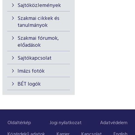
Sajtóközlemények
Szakmai cikkek és
tanulmányok
Szakmai fórumok,
előadások
Sajtókapcsolat
Imázs fotók
BÉT logók
Oldaltérkép
Jogi nyilatkozat
Adatvédelem
Közérdekű adatok
Karrier
Kapcsolat
English