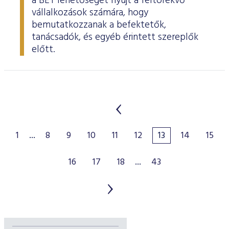
a BÉT lehetőséget nyújt a feltörekvő
vállalkozások számára, hogy
bemutatkozzanak a befektetők,
tanácsadók, és egyéb érintett szereplők
előtt.
1
...
8
9
10
11
12
13
14
15
16
17
18
...
43