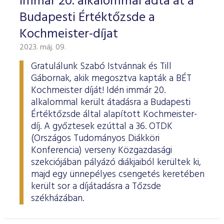
Immár 20. alkalommal adta át a
Budapesti Értéktőzsde a
Kochmeister-díjat
2023. máj. 09.
Gratulálunk Szabó Istvánnak és Till
Gábornak, akik megosztva kapták a BÉT
Kochmeister díját! Idén immár 20.
alkalommal került átadásra a Budapesti
Értéktőzsde által alapított Kochmeister-
díj. A győztesek ezúttal a 36. OTDK
(Országos Tudományos Diákköri
Konferencia) verseny Közgazdasági
szekciójában pályázó diákjaiból kerültek ki,
majd egy ünnepélyes csengetés keretében
került sor a díjátadásra a Tőzsde
székházában.