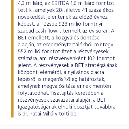
4,3 milliárd, az EBITDA 1,6 milliárd forintot
tett ki, amelyek 28-, illetve 41 százalékos
növekedést jelentenek az előző évhez
képest, a Tőzsde 928 millió forintnyi
szabad cash flow-t termelt az év során. A
BÉT emellett, a közgyűlés döntése
alapján, az eredménytartalékból mintegy
552 millió forintot fizet a részvényesek
számára, ami részvényenként 102 forintot
jelent. A részvényesek a BÉT stratégiájának
központi eleméről, a nyilvános piacra
lépésről is megerősítőleg határoztak,
amelynek megvalósítása ennek mentén
folytatódhat. Tisztújítás keretében a
részvényesek szavazatai alapján a BÉT
Igazgatóságának elnöki posztját továbbra
is dr. Patai Mihály tölti be.