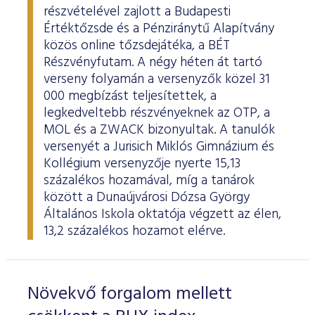
részvételével zajlott a Budapesti
Értéktőzsde és a Pénziránytű Alapítvány
közös online tőzsdejátéka, a BÉT
Részvényfutam. A négy héten át tartó
verseny folyamán a versenyzők közel 31
000 megbízást teljesítettek, a
legkedveltebb részvényeknek az OTP, a
MOL és a ZWACK bizonyultak. A tanulók
versenyét a Jurisich Miklós Gimnázium és
Kollégium versenyzője nyerte 15,13
százalékos hozamával, míg a tanárok
között a Dunaújvárosi Dózsa György
Általános Iskola oktatója végzett az élen,
13,2 százalékos hozamot elérve.
Növekvő forgalom mellett