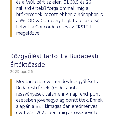
és a MOL zárt az élen, 51, 30,5 és 26
milliárd értékű forgalommal, míg a
brókercégek között ebben a hónapban is
a WOOD & Company foglalta el az első
helyet, a Concorde-ot és az ERSTE-t
megelőzve.
Közgyűlést tartott a Budapesti
Értéktőzsde
2023. ápr. 26.
Megtartotta éves rendes közgyűlését a
Budapesti Értéktőzsde, ahol a
részvényesek valamennyi napirendi pont
esetében jóváhagyólag döntöttek. Ennek
alapján a BÉT kimagaslóan eredményes
évet zárt 2022-ben: míg az összbevétel