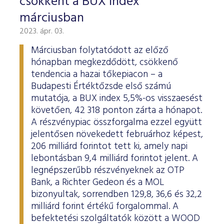
csökkent a BUX index
márciusban
2023. ápr. 03.
Márciusban folytatódott az előző
hónapban megkezdődött, csökkenő
tendencia a hazai tőkepiacon – a
Budapesti Értéktőzsde első számú
mutatója, a BUX index 5,5%-os visszaesést
követően, 42 318 ponton zárta a hónapot.
A részvénypiac összforgalma ezzel együtt
jelentősen növekedett februárhoz képest,
206 milliárd forintot tett ki, amely napi
lebontásban 9,4 milliárd forintot jelent. A
legnépszerűbb részvényeknek az OTP
Bank, a Richter Gedeon és a MOL
bizonyultak, sorrendben 129,8, 36,6 és 32,2
milliárd forint értékű forgalommal. A
befektetési szolgáltatók között a WOOD