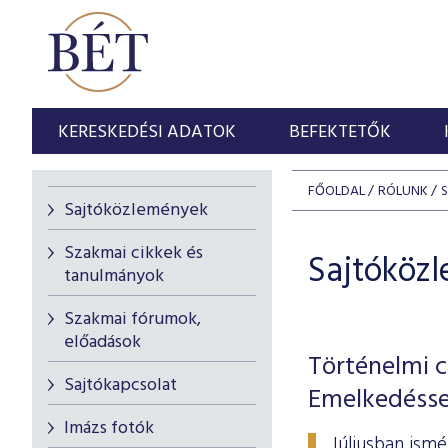
KERESKEDÉSI ADATOK
BEFEKTETŐK
FŐOLDAL
RÓLUNK
Sajtóközlemények
Szakmai cikkek és
Sajtóköz
tanulmányok
Szakmai fórumok,
előadások
Történelmi c
Sajtókapcsolat
Emelkedésse
Imázs fotók
Júliusban ism