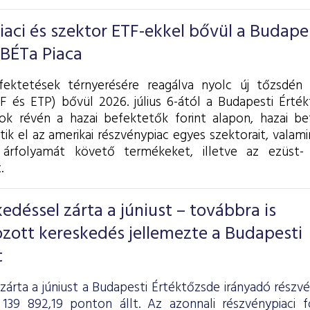
piaci és szektor ETF-ekkel bővül a Budape
 BÉTa Piaca
fektetések térnyerésére reagálva nyolc új tőzsdén 
F és ETP) bővül 2026. július 6-ától a Budapesti Érték
k révén a hazai befektetők forint alapon, hazai be
tik el az amerikai részvénypiac egyes szektorait, valam
árfolyamát követő termékeket, illetve az ezüst- 
.
déssel zárta a júniust – továbbra is
zott kereskedés jellemezte a Budapesti
t
zárta a júniust a Budapesti Értéktőzsde irányadó részv
139 892,19 ponton állt. Az azonnali részvénypiaci 