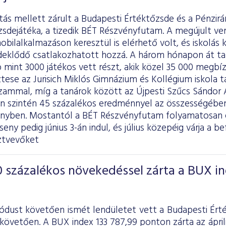
itás mellett zárult a Budapesti Értéktőzsde és a Pénzir
zsdejátéka, a tizedik BÉT Részvényfutam. A megújult v
obilalkalmazáson keresztül is elérhető volt, és iskolás
deklődő csatlakozhatott hozzá. A három hónapon át 
mint 3000 játékos vett részt, akik közel 35 000 megbízá
tese az Jurisich Miklós Gimnázium és Kollégium iskola t
zammal, míg a tanárok között az Újpesti Szűcs Sándor Á
en szintén 45 százalékos eredménnyel az összességében
enyben. Mostantól a BÉT Részvényfutam folyamatosan e
eny pedig június 3-án indul, és július közepéig várja a be
ztvevőket
 százalékos növekedéssel zárta a BUX i
iódust követően ismét lendületet vett a Budapesti Ért
követően. A BUX index 133 787,99 ponton zárta az áprili