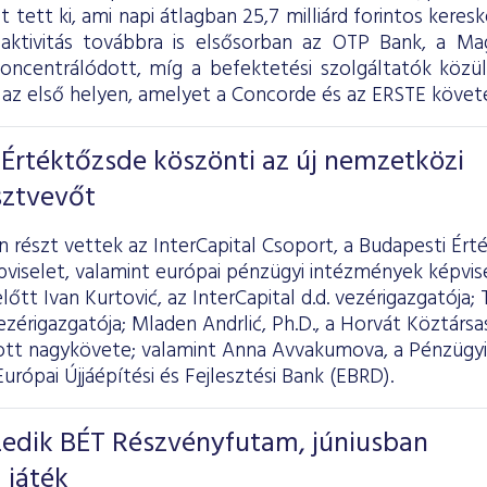
ot tett ki, ami napi átlagban 25,7 milliárd forintos kere
 aktivitás továbbra is elsősorban az OTP Bank, a 
koncentrálódott, míg a befektetési szolgáltatók köz
az első helyen, amelyet a Concorde és az ERSTE követe
Értéktőzsde köszönti az új nemzetközi
sztvevőt
részt vettek az InterCapital Csoport, a Budapesti Ért
pviselet, valamint európai pénzügyi intézmények képvi
őtt Ivan Kurtović, az InterCapital d.d. vezérigazgatója; 
zérigazgatója; Mladen Andrlić, Ph.D., a Horvát Köztársas
t nagykövete; valamint Anna Avvakumova, a Pénzügyi
Európai Újjáépítési és Fejlesztési Bank (EBRD).
izedik BÉT Részvényfutam, júniusban
 játék