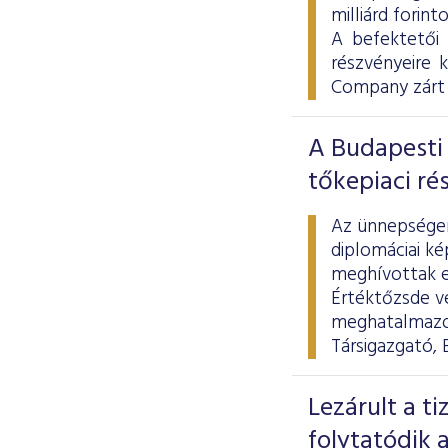
milliárd forint
A befektetői
részvényeire 
Company zárt 
A Budapesti 
tőkepiaci ré
Az ünnepségen 
diplomáciai ké
meghívottak el
Értéktőzsde ve
meghatalmazot
Társigazgató, 
Lezárult a t
folytatódik a