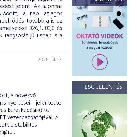
dést jelent. Az azonnali
olódott, a napi átlagos
érdeklődés továbbra is az
melyekkel 326,1, 83,0 és
 rangsorát júliusban is a
2026. júl. 17.
ESG JELENTÉS
ött, a növekvő
is nyertesei – jelentette
yes kereskedésindító
ÉT vezérigazgatójával. A
tt a stabilitás
járul.