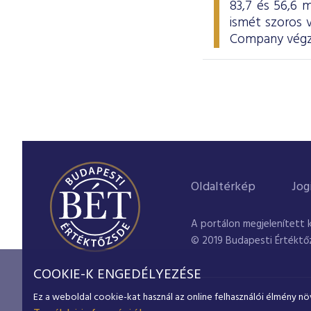
83,7 és 56,6 m
ismét szoros
Company végze
Oldaltérkép
Jog
A portálon megjelenített 
© 2019 Budapesti Értéktő
COOKIE-K ENGEDÉLYEZÉSE
Ez a weboldal cookie-kat használ az online felhasználói élmény nö