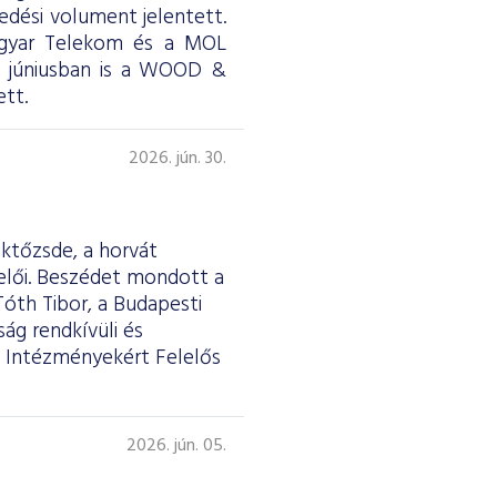
skedési volument jelentett.
Magyar Telekom és a MOL
ül júniusban is a WOOD &
tt.
2026. jún. 30.
éktőzsde, a horvát
selői. Beszédet mondott a
Tóth Tibor, a Budapesti
ág rendkívüli és
 Intézményekért Felelős
2026. jún. 05.