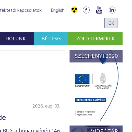
fektetői kapcsolatok
English
RÓLUNK
BÉT ESG
ZÖLD TERMÉKEK
SZÉCHENYI 2020
2026. aug. 03.
de
 a BUX a hónap végén 146
VIDEÓTÁR