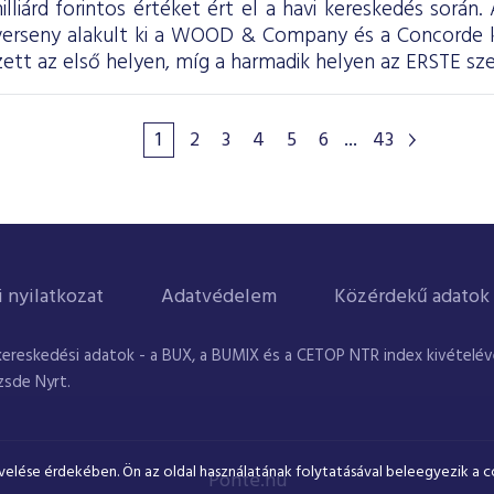
illiárd forintos értéket ért el a havi kereskedés során
 verseny alakult ki a WOOD & Company és a Concorde
tt az első helyen, míg a harmadik helyen az ERSTE sze
1
2
3
4
5
6
...
43
i nyilatkozat
Adatvédelem
Közérdekű adatok
kereskedési adatok - a BUX, a BUMIX és a CETOP NTR index kivételével
zsde Nyrt.
velése érdekében. Ön az oldal használatának folytatásával beleegyezik a c
Ponte.hu