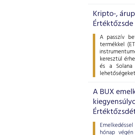
Kripto-, áru
Értéktőzsde
A passzív be
termékkel (ET
instrumentumo
keresztül érhe
és a Solana 
lehetőségeket
A BUX emelke
kiegyensúlyo
Értéktőzsdé
Emelkedéssel 
hónap végén 