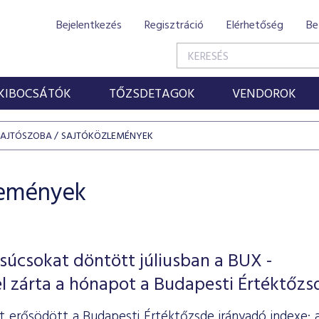
Bejelentkezés
Regisztráció
Elérhetőség
Be
KIBOCSÁTÓK
TŐZSDETAGOK
VENDOROK
SAJTÓSZOBA
SAJTÓKÖZLEMÉNYEK
lemények
súcsokat döntött júliusban a BUX -
l zárta a hónapot a Budapesti Értéktőzs
ét erősödött a Budapesti Értéktőzsde irányadó indexe: