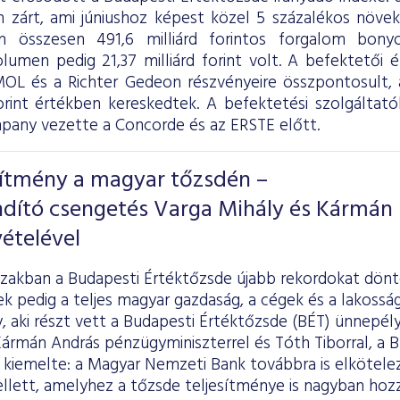
 zárt, ami júniushoz képest közel 5 százalékos növeke
on összesen 491,6 milliárd forintos forgalom bony
olumen pedig 21,37 milliárd forint volt. A befektetői 
OL és a Richter Gedeon részvényeire összpontosult, a
forint értékben kereskedtek. A befektetési szolgáltatók
ny vezette a Concorde és az ERSTE előtt.
sítmény a magyar tőzsdén –
ndító csengetés Varga Mihály és Kármán
ételével
szakban a Budapesti Értéktőzsde újabb rekordokat dönt
k pedig a teljes magyar gazdaság, a cégek és a lakosság 
y, aki részt vett a Budapesti Értéktőzsde (BÉT) ünnepél
rmán András pénzügyminiszterrel és Tóth Tiborral, a B
kiemelte: a Magyar Nemzeti Bank továbbra is elköteleze
lett, amelyhez a tőzsde teljesítménye is nagyban hozzá