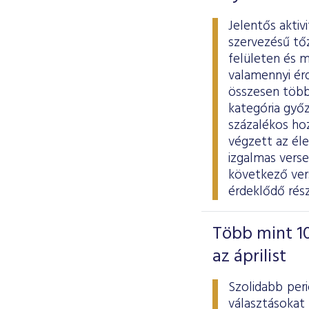
Jelentős aktiv
szervezésű tő
felületen és m
valamennyi ér
összesen több 
kategória győz
százalékos ho
végzett az él
izgalmas vers
következő vers
érdeklődő rés
Több mint 10
az áprilist
Szolidabb per
választásokat 