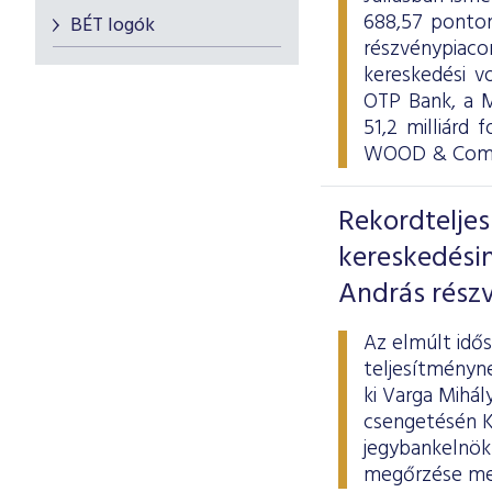
688,57 ponton
BÉT logók
részvénypiac
kereskedési v
OTP Bank, a M
51,2 milliárd 
WOOD & Compa
Rekordtelje
kereskedési
András részv
Az elmúlt idő
teljesítményne
ki Varga Mihál
csengetésén Ká
jegybankelnök 
megőrzése mel