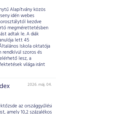
ánytű Alapítvány közös
erseny idén webes
 korosztálytól kezdve
tartó megmérettetésben
st adtak le. A diák
anulója lett 45
ltalános Iskola oktatója
 rendkívül szoros és
lérhető lesz, a
fektetések világa iránt
ndex
2026. máj. 04.
éktőzsde az országgyűlési
st, amely 10,2 százalékos