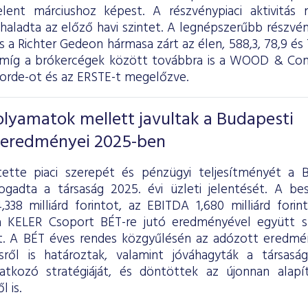
elent márciushoz képest. A részvénypiaci aktivitás
aladta az előző havi szintet. A legnépszerűbb részvé
 a Richter Gedeon hármasa zárt az élen, 588,3, 78,9 és 7
míg a brókercégek között továbbra is a WOOD & Comp
corde-ot és az ERSTE-t megelőzve.
folyamatok mellett javultak a Budapesti
 eredményei 2025-ben
ette piaci szerepét és pénzügyi teljesítményét a B
ogadta a társaság 2025. évi üzleti jelentését. A b
,338 milliárd forintot, az EBITDA 1,680 milliárd fori
 KELER Csoport BÉT-re jutó eredményével együtt sz
lt. A BÉT éves rendes közgyűlésén az adózott eredmén
ésről is határoztak, valamint jóváhagyták a társas
atkozó stratégiáját, és döntöttek az újonnan alapí
 is.