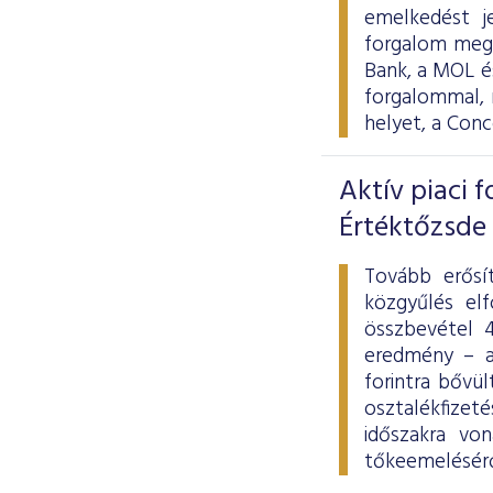
emelkedést j
forgalom megh
Bank, a MOL és
forgalommal, 
helyet, a Con
Aktív piaci 
Értéktőzsde
Tovább erősít
közgyűlés elf
összbevétel 4
eredmény – a
forintra bővü
osztalékfizet
időszakra von
tőkeemeléséről