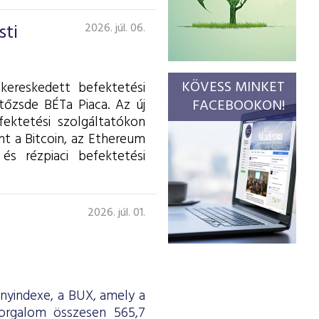
sti
2026. júl. 06.
KÖVESS MINKET
kereskedett befektetési
tőzsde BÉTa Piaca. Az új
FACEBOOKON!
fektetési szolgáltatókon
int a Bitcoin, az Ethereum
és rézpiaci befektetési
2026. júl. 01.
ényindexe, a BUX, amely a
forgalom összesen 565,7