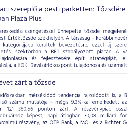
iaci szereplő a pesti parketten: Tőzsdére
ban Plaza Plus
ereskedési csengetéssel ünnepelte tőzsdei megjelen
sti Értéktőzsde székhelyén. A társaság – korábbi nevén
 kategóriájába kerültek bevezetésre, ezzel új szer
tetési szektorban a BÉT szabályozott piacán. A vál
lajdonlására és fejlesztésére építi stratégiáját, 
ázája, a KÖKI Bevásárlóközpont tulajdonosa és üzemelt
vet zárt a tőzsde
 időszakban mérséklődő tendencia rajzolódott ki, a
első számú mutatója – mégis 9,3%-kal emelkedett a
én 121 380,56 ponton zárt. A részvénypiac össz
ebruárhoz képest, napi átlagban 30,08 milliárd fo
rgalmú részvény, az OTP Bank, a MOL és a Richter G