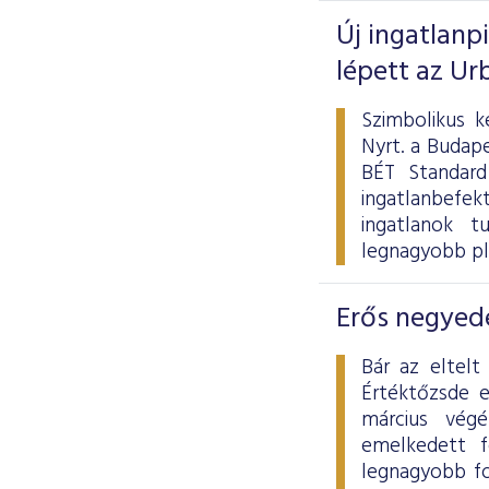
Új ingatlanp
lépett az Ur
Szimbolikus k
Nyrt. a Budape
BÉT Standard
ingatlanbefek
ingatlanok tu
legnagyobb pl
Erős negyedé
Bár az eltelt
Értéktőzsde 
március vég
emelkedett f
legnagyobb fo