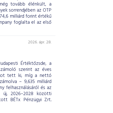
 még tovább élénkült, a
nyek sorrendjében az OTP
4,6 milliárd forint értékű
any foglalta el az első
2026. ápr. 28.
udapesti Értéktőzsde, a
eszámoló szerint az éves
ntot tett ki, míg a nettó
ámolva – 9,635 milliárd
y felhasználásáról és az
ág új, 2026–2028 közötti
tott BÉTx Pénzügyi Zrt.