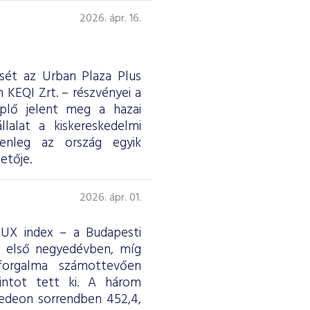
2026. ápr. 16.
ését az Urban Plaza Plus
 KEQI Zrt. – részvényei a
eplő jelent meg a hazai
lalat a kiskereskedelmi
jelenleg az ország egyik
etője.
2026. ápr. 01.
 BUX index – a Budapesti
z első negyedévben, míg
forgalma számottevően
rintot tett ki. A három
edeon sorrendben 452,4,