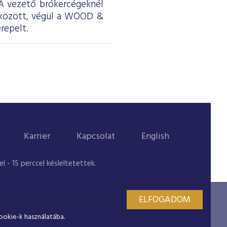
. A vezető brókercégeknél
 között, végül a WOOD &
repelt.
Karrier
Kapcsolat
English
 - 15 perccel késleltetettek.
ELFOGADOM
ookie-k használatába.