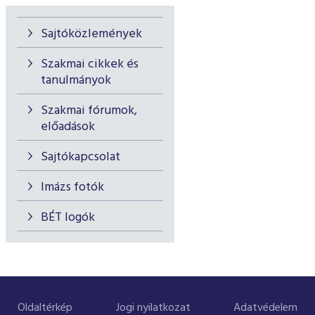
Sajtóközlemények
Szakmai cikkek és
tanulmányok
Szakmai fórumok,
előadások
Sajtókapcsolat
Imázs fotók
BÉT logók
Oldaltérkép
Jogi nyilatkozat
Adatvédelem