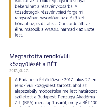
vállalat az ötödik legnagyobb súllyal
bekerülhet a részvénykosárba. A
tőzsdetagok részvénypiaci forgalmi
rangsorában hasonlóan az előző két
hónaphoz, ezúttal is a Concorde állt az
élre, második a WOOD, harmadik az Erste
lett.
Megtartotta rendkívüli
közgyűlését a BÉT
2017. júl. 27.
A Budapesti Értéktőzsde 2017. július 27-én
rendkívüli közgyűlést tartott, ahol az
alapszabály módosítása mellett határozat
született a Budapesti Pénzügyi Akadémia
Zrt. (BPA) megalapításáról, mely a BÉT 100