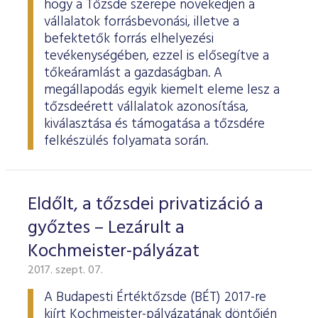
hogy a Tőzsde szerepe növekedjen a
vállalatok forrásbevonási, illetve a
befektetők forrás elhelyezési
tevékenységében, ezzel is elősegítve a
tőkeáramlást a gazdaságban. A
megállapodás egyik kiemelt eleme lesz a
tőzsdeérett vállalatok azonosítása,
kiválasztása és támogatása a tőzsdére
felkészülés folyamata során.
Eldőlt, a tőzsdei privatizáció a
győztes – Lezárult a
Kochmeister-pályázat
2017. szept. 07.
A Budapesti Értéktőzsde (BÉT) 2017-re
kiírt Kochmeister-pályázatának döntőjén