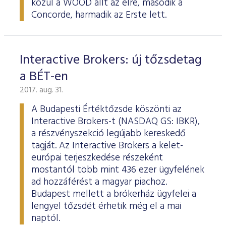
közül a WOOD állt az élre, második a
Concorde, harmadik az Erste lett.
Interactive Brokers: új tőzsdetag
a BÉT-en
2017. aug. 31.
A Budapesti Értéktőzsde köszönti az
Interactive Brokers-t (NASDAQ GS: IBKR),
a részvényszekció legújabb kereskedő
tagját. Az Interactive Brokers a kelet-
európai terjeszkedése részeként
mostantól több mint 436 ezer ügyfelének
ad hozzáférést a magyar piachoz.
Budapest mellett a brókerház ügyfelei a
lengyel tőzsdét érhetik még el a mai
naptól.