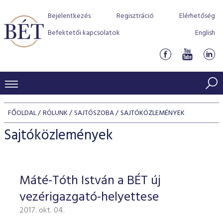
Bejelentkezés
Regisztráció
Elérhetőség
Befektetői kapcsolatok
English
KERESKEDÉSI ADATOK
FŐOLDAL
RÓLUNK
SAJTÓSZOBA
SAJTÓKÖZLEMÉNYEK
INDEXEK
BEFEKTETŐK
Sajtóközlemények
Részvényindexek
Piaci forgalom
Termékcsoportok
KIBOCSÁTÓK
Kötvényindexek
Kedvenc instrumentumok
Szabályozás
Indexek
Részvény és vállalati kötvény tőzsdei bevezetését támoga
Máté-Tóth István a BÉT új
TŐZSDETAGOK
Jelzáloglevél indexek
program
Azonnali Piac
Alkalmazott díjstruktúra
BÉT szabályzatok
Részvény szekció
vezérigazgató-helyettese
Tőzsdetagok, üzletkötők
VENDOROK
Vállalati kötvény indexek
Származékos piac
BÉT Xtend - Részvénypiac egyszerűen
Részvények
Elszámolás
Befektetővédelem
2017. okt. 04.
Hitelpapír szekció
Útmutató a taggá váláshoz