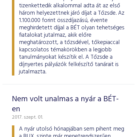
tizenkettedik alkalommal adta át az első
három helyezettnek járó díjat a Tőzsde. Az
1.100.000 forint összdíjazású, évente
meghirdetett díjjal a BÉT olyan tehetséges
fiatalokat jutalmaz, akik előre
meghatározott, a tőzsdével, tőkepiaccal
kapcsolatos témakörökben a legjobb
tanulmányokat készítik el. A Tőzsde a
díjnyertes pályázók felkészítő tanárait is
jutalmazta.
Nem volt unalmas a nyár a BÉT-
en
2017. szept. 01.
A nyár utolsó hónapjában sem pihent meg
a BUX, szinte már menetrendszerűen