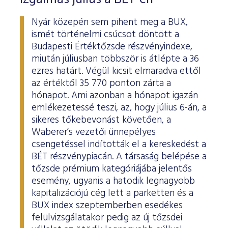
Nyár közepén sem pihent meg a BUX,
ismét történelmi csúcsot döntött a
Budapesti Értéktőzsde részvényindexe,
miután júliusban többször is átlépte a 36
ezres határt. Végül kicsit elmaradva ettől
az értéktől 35 770 ponton zárta a
hónapot. Ami azonban a hónapot igazán
emlékezetessé teszi, az, hogy július 6-án, a
sikeres tőkebevonást követően, a
Waberer’s vezetői ünnepélyes
csengetéssel indították el a kereskedést a
BÉT részvénypiacán. A társaság belépése a
tőzsde prémium kategóriájába jelentős
esemény, ugyanis a hatodik legnagyobb
kapitalizációjú cég lett a parketten és a
BUX index szeptemberben esedékes
felülvizsgálatakor pedig az új tőzsdei