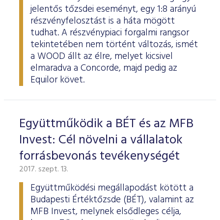
jelentős tőzsdei eseményt, egy 1:8 arányú
részvényfelosztást is a háta mögött
tudhat. A részvénypiaci forgalmi rangsor
tekintetében nem történt változás, ismét
a WOOD állt az élre, melyet kicsivel
elmaradva a Concorde, majd pedig az
Equilor követ.
Együttműködik a BÉT és az MFB
Invest: Cél növelni a vállalatok
forrásbevonás tevékenységét
2017. szept. 13.
Együttműködési megállapodást kötött a
Budapesti Értéktőzsde (BÉT), valamint az
MFB Invest, melynek elsődleges célja,