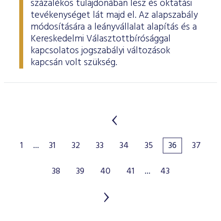
százalékos tulajdonában lesz és oktatási
tevékenységet lát majd el. Az alapszabály
módosítására a leányvállalat alapítás és a
Kereskedelmi Választottbírósággal
kapcsolatos jogszabályi változások
kapcsán volt szükség.
1
...
31
32
33
34
35
36
37
38
39
40
41
...
43