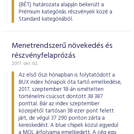
ESG Útmutató
(BÉT) határozata alapján bekerült a
Prémium kategóriás részvények közé a
Standard kategóriából.
Menetrendszerű növekedés és
részvényfelaprózás
2017. okt. 02.
Az első őszi hónapban is folytatódott a
BUX index hónapok óta tartó emelkedése,
2017. szeptember 18-án ismételten
történelmi csúcsot döntött 38 387
ponttal. Bár az index szeptember
közepétől tartósan 38 ezer pont felett
járt, de végül 37 290 ponton zárta a
kereskedést. A blue chipek közül egyedül
a MOL árfolyama emelkedett. A cég egy