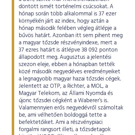
döntött ismét történelmi csúcsokat. A
hónap során több alkalommal is 37 ezer
környékén járt az index, hogy aztán a
hónap második felében végleg átlépje a
bűvös határt. Azonban itt sem pihent meg
a magyar tőzsde részvényindexe, mert a
37 ezres határt is átlépve 38 092 ponton
állapodott meg. Augusztus a jelentési
szezon eleje, ebben a hónapban tették
közé második negyedéves eredményeiket
a legnagyobb magyar hazai tőzsdei cégek.
Jelentett az OTP, a Richter, a MOL, a
Magyar Telekom, az Állami Nyomda és
újonc tőzsdei cégként a Waberer’s is.
Valamennyien erős negyedévről számoltak
be, ami vélhetően boldoggá tette a
befektetőiket. Ami a részvénypiaci
forgalmi rangsort illeti, a tőzsdetagok