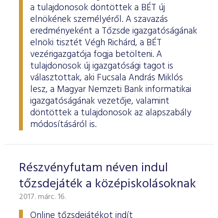
a tulajdonosok döntöttek a BÉT új
elnökének személyéről. A szavazás
eredményeként a Tőzsde igazgatóságának
elnöki tisztét Végh Richárd, a BÉT
vezérigazgatója fogja betölteni. A
tulajdonosok új igazgatósági tagot is
választottak, aki Fucsala András Miklós
lesz, a Magyar Nemzeti Bank informatikai
igazgatóságának vezetője, valamint
döntöttek a tulajdonosok az alapszabály
módosításáról is.
Részvényfutam néven indul
tőzsdejáték a középiskolásoknak
2017. márc. 16.
Online tőzsdejátékot indít