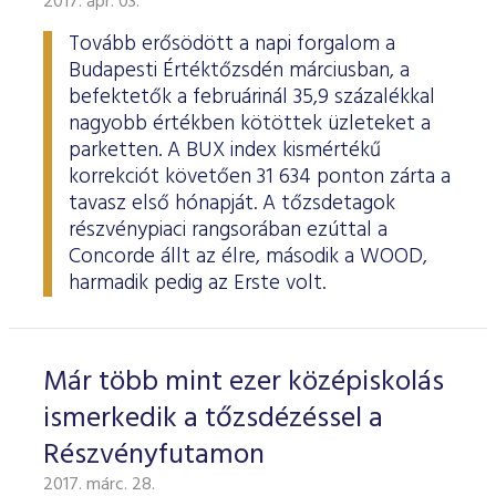
2017. ápr. 03.
ESG Útmutató
Tovább erősödött a napi forgalom a
Budapesti Értéktőzsdén márciusban, a
befektetők a februárinál 35,9 százalékkal
nagyobb értékben kötöttek üzleteket a
parketten. A BUX index kismértékű
korrekciót követően 31 634 ponton zárta a
tavasz első hónapját. A tőzsdetagok
részvénypiaci rangsorában ezúttal a
Concorde állt az élre, második a WOOD,
harmadik pedig az Erste volt.
Már több mint ezer középiskolás
ismerkedik a tőzsdézéssel a
Részvényfutamon
2017. márc. 28.