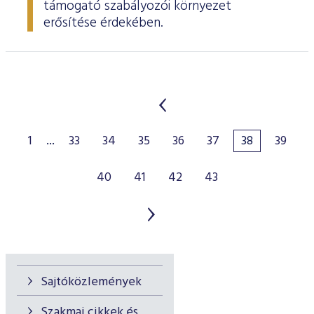
támogató szabályozói környezet
erősítése érdekében.
1
...
33
34
35
36
37
38
39
40
41
42
43
Sajtóközlemények
Szakmai cikkek és