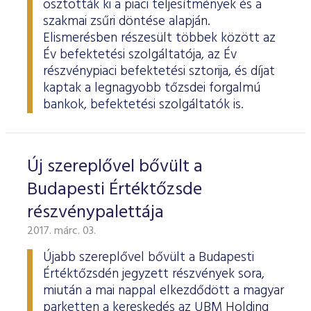
osztották ki a piaci teljesítmények és a
szakmai zsűri döntése alapján.
Elismerésben részesült többek között az
Év befektetési szolgáltatója, az Év
részvénypiaci befektetési sztorija, és díjat
kaptak a legnagyobb tőzsdei forgalmú
bankok, befektetési szolgáltatók is.
Új szereplővel bővült a
Budapesti Értéktőzsde
részvénypalettája
2017. márc. 03.
Újabb szereplővel bővült a Budapesti
Értéktőzsdén jegyzett részvények sora,
miután a mai nappal elkezdődött a magyar
parketten a kereskedés az UBM Holding