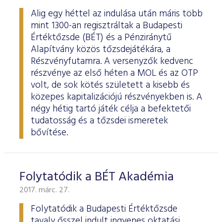
Alig egy héttel az indulása után máris több
mint 1300-an regisztráltak a Budapesti
Értéktőzsde (BÉT) és a Pénziránytű
Alapítvány közös tőzsdejátékára, a
Részvényfutamra. A versenyzők kedvenc
részvénye az első héten a MOL és az OTP
volt, de sok kötés született a kisebb és
közepes kapitalizációjú részvényekben is. A
négy hétig tartó játék célja a befektetői
tudatosság és a tőzsdei ismeretek
bővítése.
Folytatódik a BÉT Akadémia
2017. márc. 27.
Folytatódik a Budapesti Értéktőzsde
tavaly ősszel indult ingyenes oktatási