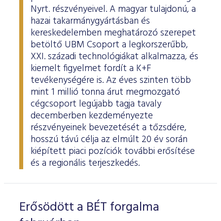
Nyrt. részvényeivel. A magyar tulajdonú, a
hazai takarmánygyártásban és
kereskedelemben meghatározó szerepet
betöltő UBM Csoport a legkorszerűbb,
XXI. századi technológiákat alkalmazza, és
kiemelt figyelmet fordít a K+F
tevékenységére is. Az éves szinten több
mint 1 millió tonna árut megmozgató
cégcsoport legújabb tagja tavaly
decemberben kezdeményezte
részvényeinek bevezetését a tőzsdére,
hosszú távú célja az elmúlt 20 év során
kiépített piaci pozíciók további erősítése
és a regionális terjeszkedés.
Erősödött a BÉT forgalma