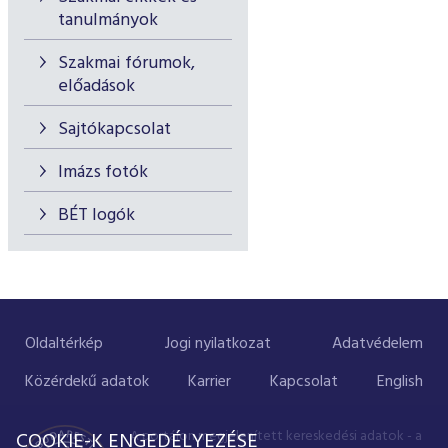
tanulmányok
Szakmai fórumok,
előadások
Sajtókapcsolat
Imázs fotók
BÉT logók
Oldaltérkép
Jogi nyilatkozat
Adatvédelem
Közérdekű adatok
Karrier
Kapcsolat
English
A portálon megjelenített kereskedési adatok - a
COOKIE-K ENGEDÉLYEZÉSE