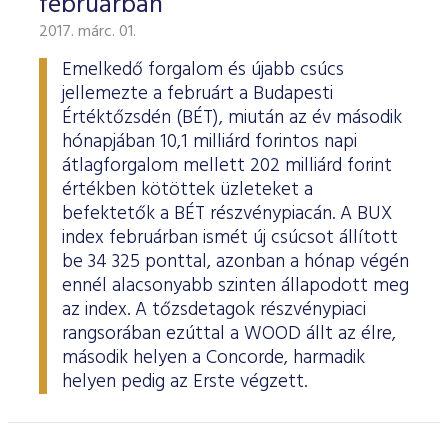
februárban
2017. márc. 01.
Emelkedő forgalom és újabb csúcs
jellemezte a februárt a Budapesti
Értéktőzsdén (BÉT), miután az év második
hónapjában 10,1 milliárd forintos napi
átlagforgalom mellett 202 milliárd forint
értékben kötöttek üzleteket a
befektetők a BÉT részvénypiacán. A BUX
index februárban ismét új csúcsot állított
be 34 325 ponttal, azonban a hónap végén
ennél alacsonyabb szinten állapodott meg
az index. A tőzsdetagok részvénypiaci
rangsorában ezúttal a WOOD állt az élre,
második helyen a Concorde, harmadik
helyen pedig az Erste végzett.