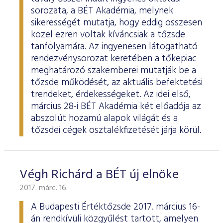
sorozata, a BÉT Akadémia, melynek
sikerességét mutatja, hogy eddig összesen
közel ezren voltak kíváncsiak a tőzsde
tanfolyamára. Az ingyenesen látogatható
rendezvénysorozat keretében a tőkepiac
meghatározó szakemberei mutatják be a
tőzsde működését, az aktuális befektetési
trendeket, érdekességeket. Az idei első,
március 28-i BÉT Akadémia két előadója az
abszolút hozamú alapok világát és a
tőzsdei cégek osztalékfizetését járja körül.
Végh Richárd a BÉT új elnöke
2017. márc. 16.
A Budapesti Értéktőzsde 2017. március 16-
án rendkívüli közgyűlést tartott, amelyen