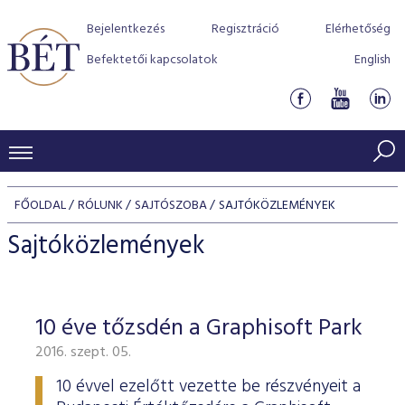
Bejelentkezés
Regisztráció
Elérhetőség
Befektetői kapcsolatok
English
KERESKEDÉSI ADATOK
FŐOLDAL
RÓLUNK
SAJTÓSZOBA
SAJTÓKÖZLEMÉNYEK
INDEXEK
BEFEKTETŐK
Sajtóközlemények
Részvényindexek
Piaci forgalom
Termékcsoportok
KIBOCSÁTÓK
Kötvényindexek
Kedvenc instrumentumok
Szabályozás
Indexek
Részvény és vállalati kötvény tőzsdei bevezetését támoga
10 éve tőzsdén a Graphisoft Park
TŐZSDETAGOK
Jelzáloglevél indexek
program
Azonnali Piac
Alkalmazott díjstruktúra
BÉT szabályzatok
Részvény szekció
2016. szept. 05.
Tőzsdetagok, üzletkötők
VENDOROK
Vállalati kötvény indexek
Származékos piac
BÉT Xtend - Részvénypiac egyszerűen
Részvények
Elszámolás
Befektetővédelem
Hitelpapír szekció
10 évvel ezelőtt vezette be részvényeit a
Útmutató a taggá váláshoz