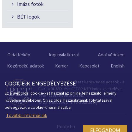
Imázs fotók
BÉT logók
Oldaltérkép
Jogi nyilatkozat
Adatvédelem
Közérdekű adatok
Karrier
Kapcsolat
English
A portálon megjelenített kereskedési adatok - a
COOKIE-K ENGEDÉLYEZÉSE
BUX, a BUMIX és a CETOP NTR index kivételével -
Ez a weboldal cookie-kat használ az online felhasználói élmény
15 perccel késleltetettek.
növelése érdekében. Ön az oldal használatának folytatásával
© 2019 Budapesti Értéktőzsde Nyrt.
beleegyezik a cookie-k használatába.
További információk
Ponte.hu
ELFOGADOM