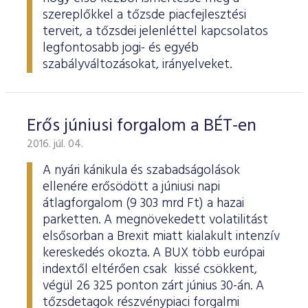
szereplőkkel a tőzsde piacfejlesztési
terveit, a tőzsdei jelenléttel kapcsolatos
legfontosabb jogi- és egyéb
szabályváltozásokat, irányelveket.
Erős júniusi forgalom a BÉT-en
2016. júl. 04.
A nyári kánikula és szabadságolások
ellenére erősödött a júniusi napi
átlagforgalom (9 303 mrd Ft) a hazai
parketten. A megnövekedett volatilitást
elsősorban a Brexit miatt kialakult intenzív
kereskedés okozta. A BUX több európai
indextől eltérően csak kissé csökkent,
végül 26 325 ponton zárt június 30-án. A
tőzsdetagok részvénypiaci forgalmi