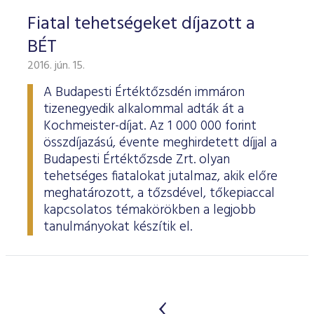
Fiatal tehetségeket díjazott a
BÉT
2016. jún. 15.
A Budapesti Értéktőzsdén immáron
tizenegyedik alkalommal adták át a
Kochmeister-díjat. Az 1 000 000 forint
összdíjazású, évente meghirdetett díjjal a
Budapesti Értéktőzsde Zrt. olyan
tehetséges fiatalokat jutalmaz, akik előre
meghatározott, a tőzsdével, tőkepiaccal
kapcsolatos témakörökben a legjobb
tanulmányokat készítik el.