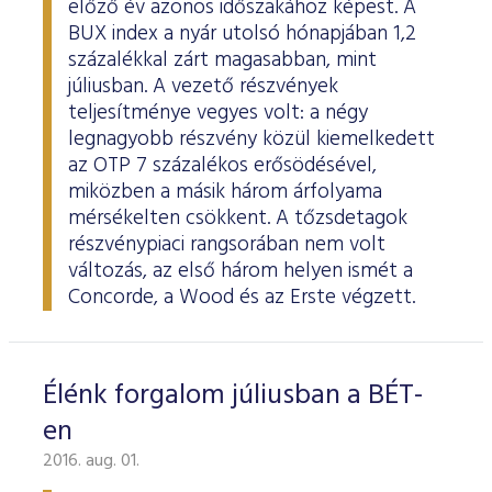
előző év azonos időszakához képest. A
ESG Útmutató
BUX index a nyár utolsó hónapjában 1,2
százalékkal zárt magasabban, mint
júliusban. A vezető részvények
teljesítménye vegyes volt: a négy
legnagyobb részvény közül kiemelkedett
az OTP 7 százalékos erősödésével,
miközben a másik három árfolyama
mérsékelten csökkent. A tőzsdetagok
részvénypiaci rangsorában nem volt
változás, az első három helyen ismét a
Concorde, a Wood és az Erste végzett.
Élénk forgalom júliusban a BÉT-
en
2016. aug. 01.