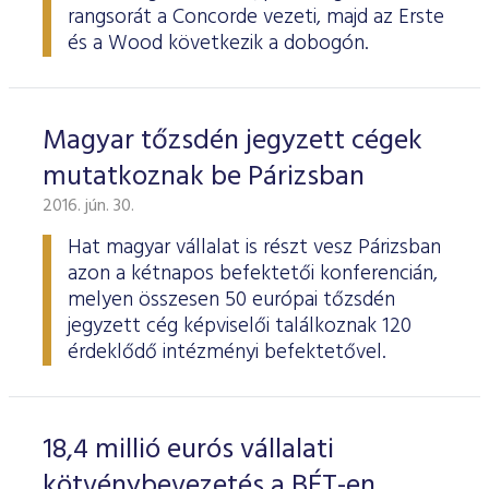
rangsorát a Concorde vezeti, majd az Erste
és a Wood következik a dobogón.
Magyar tőzsdén jegyzett cégek
mutatkoznak be Párizsban
2016. jún. 30.
Hat magyar vállalat is részt vesz Párizsban
azon a kétnapos befektetői konferencián,
melyen összesen 50 európai tőzsdén
jegyzett cég képviselői találkoznak 120
érdeklődő intézményi befektetővel.
18,4 millió eurós vállalati
kötvénybevezetés a BÉT-en