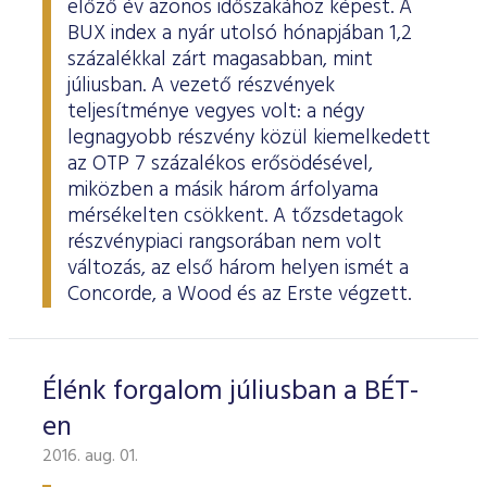
előző év azonos időszakához képest. A
ESG Útmutató
BUX index a nyár utolsó hónapjában 1,2
százalékkal zárt magasabban, mint
júliusban. A vezető részvények
teljesítménye vegyes volt: a négy
legnagyobb részvény közül kiemelkedett
az OTP 7 százalékos erősödésével,
miközben a másik három árfolyama
mérsékelten csökkent. A tőzsdetagok
részvénypiaci rangsorában nem volt
változás, az első három helyen ismét a
Concorde, a Wood és az Erste végzett.
Élénk forgalom júliusban a BÉT-
en
2016. aug. 01.