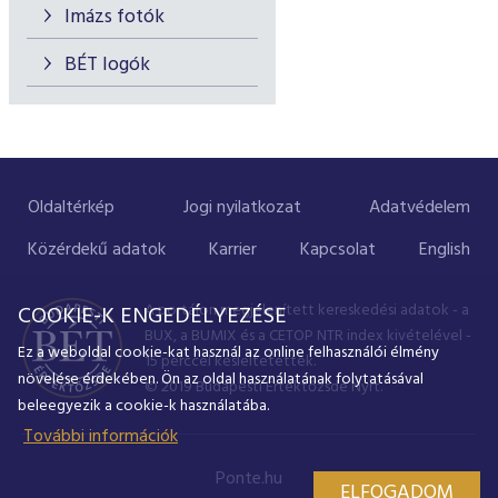
Imázs fotók
BÉT logók
Oldaltérkép
Jogi nyilatkozat
Adatvédelem
Közérdekű adatok
Karrier
Kapcsolat
English
A portálon megjelenített kereskedési adatok - a
COOKIE-K ENGEDÉLYEZÉSE
BUX, a BUMIX és a CETOP NTR index kivételével -
Ez a weboldal cookie-kat használ az online felhasználói élmény
15 perccel késleltetettek.
növelése érdekében. Ön az oldal használatának folytatásával
© 2019 Budapesti Értéktőzsde Nyrt.
beleegyezik a cookie-k használatába.
További információk
Ponte.hu
ELFOGADOM