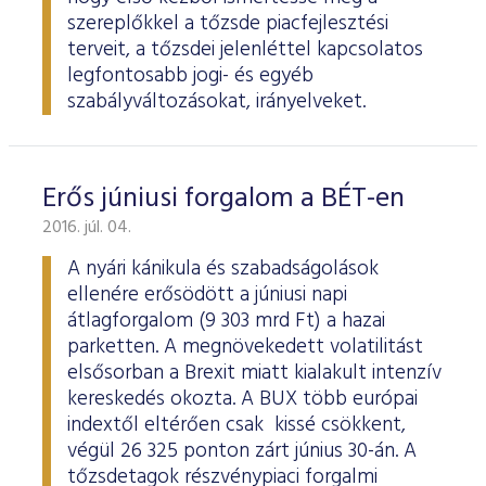
szereplőkkel a tőzsde piacfejlesztési
terveit, a tőzsdei jelenléttel kapcsolatos
legfontosabb jogi- és egyéb
szabályváltozásokat, irányelveket.
Erős júniusi forgalom a BÉT-en
2016. júl. 04.
A nyári kánikula és szabadságolások
ellenére erősödött a júniusi napi
átlagforgalom (9 303 mrd Ft) a hazai
parketten. A megnövekedett volatilitást
elsősorban a Brexit miatt kialakult intenzív
kereskedés okozta. A BUX több európai
indextől eltérően csak kissé csökkent,
végül 26 325 ponton zárt június 30-án. A
tőzsdetagok részvénypiaci forgalmi