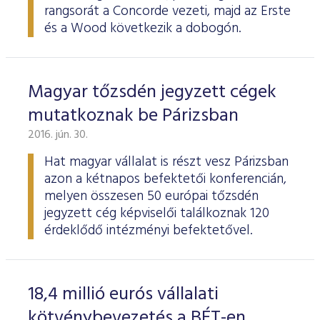
rangsorát a Concorde vezeti, majd az Erste
és a Wood következik a dobogón.
Magyar tőzsdén jegyzett cégek
mutatkoznak be Párizsban
2016. jún. 30.
Hat magyar vállalat is részt vesz Párizsban
azon a kétnapos befektetői konferencián,
melyen összesen 50 európai tőzsdén
jegyzett cég képviselői találkoznak 120
érdeklődő intézményi befektetővel.
18,4 millió eurós vállalati
kötvénybevezetés a BÉT-en