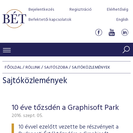
Bejelentkezés
Regisztráció
Elérhetőség
Befektetői kapcsolatok
English
KERESKEDÉSI ADATOK
FŐOLDAL
RÓLUNK
SAJTÓSZOBA
SAJTÓKÖZLEMÉNYEK
INDEXEK
BEFEKTETŐK
Sajtóközlemények
Részvényindexek
Piaci forgalom
Termékcsoportok
KIBOCSÁTÓK
Kötvényindexek
Kedvenc instrumentumok
Szabályozás
Indexek
Részvény és vállalati kötvény tőzsdei bevezetését támoga
10 éve tőzsdén a Graphisoft Park
TŐZSDETAGOK
Jelzáloglevél indexek
program
Azonnali Piac
Alkalmazott díjstruktúra
BÉT szabályzatok
Részvény szekció
2016. szept. 05.
Tőzsdetagok, üzletkötők
VENDOROK
Vállalati kötvény indexek
Származékos piac
BÉT Xtend - Részvénypiac egyszerűen
Részvények
Elszámolás
Befektetővédelem
Hitelpapír szekció
10 évvel ezelőtt vezette be részvényeit a
Útmutató a taggá váláshoz