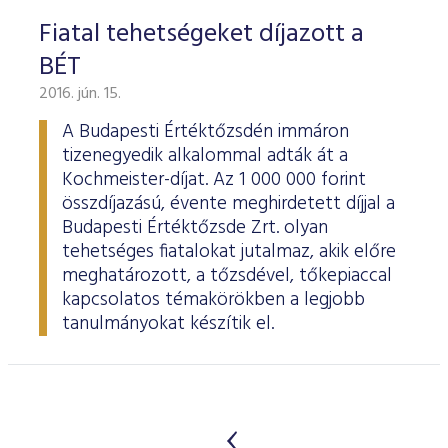
Fiatal tehetségeket díjazott a
BÉT
2016. jún. 15.
A Budapesti Értéktőzsdén immáron
tizenegyedik alkalommal adták át a
Kochmeister-díjat. Az 1 000 000 forint
összdíjazású, évente meghirdetett díjjal a
Budapesti Értéktőzsde Zrt. olyan
tehetséges fiatalokat jutalmaz, akik előre
meghatározott, a tőzsdével, tőkepiaccal
kapcsolatos témakörökben a legjobb
tanulmányokat készítik el.