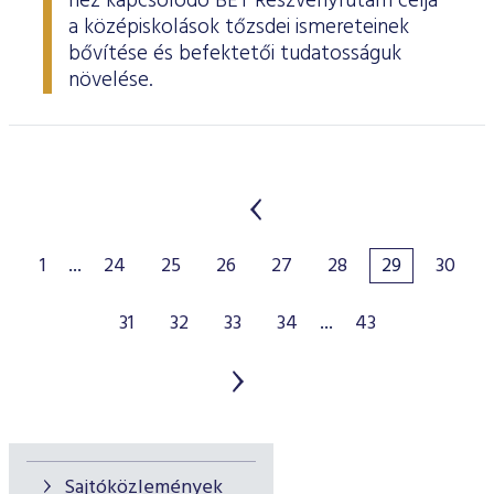
hez kapcsolódó BÉT Részvényfutam célja
a középiskolások tőzsdei ismereteinek
bővítése és befektetői tudatosságuk
növelése.
1
...
24
25
26
27
28
29
30
31
32
33
34
...
43
Sajtóközlemények