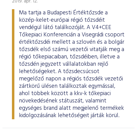
2019. ápr. 12.
Ma tartja a Budapesti Értéktőzsde a
közép-kelet-európai régió tőzsdéit
vendégül látó találkozóját. A V4+CEE
Tőkepiaci Konferencián a Visegrádi csoport
értéktőzsdéi mellett a szlovén és a bolgár
tőzsdék első számú vezetői vitatják meg a
régió tőkepiacaiban, tőzsdéiben, illetve a
tőzsdén jegyzett vállalatokban rejlő
lehetőségeket. A tőzsdecsúcsot
megelőző napon a régiós tőzsdék vezetői
zártkörű ülésen találkoztak egymással,
ahol többek között a kkv-k tőkepiaci
növekedésének státuszát, valamint
egységes brand alatt megjelenő termékek
kidolgozásának lehetőségeit járták körül.