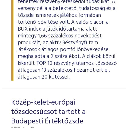
tehették részvénykereskedői tudásukat. A
ESG Útmutató
verseny célja a befektetői tudatosság és a
tőzsdei ismeretek játékos formában
történő bővítése volt. A valós piacon a
BUX index a játék időtartama alatt
mintegy 1,66 százalékos növekedést
produkált, az aktív Részvényfutam
játékosok átlagos portfóliónövekedése
meghaladta a 2 százalékot. A diákok közül
kikerült TOP 10 részvényfutamos tőzsdéző
átlagosan 13 százalékos hozamot ért el,
átlagosan 20 kötéssel.
Közép-kelet-európai
tőzsdecsúcsot tartott a
Budapesti Értéktőzsde