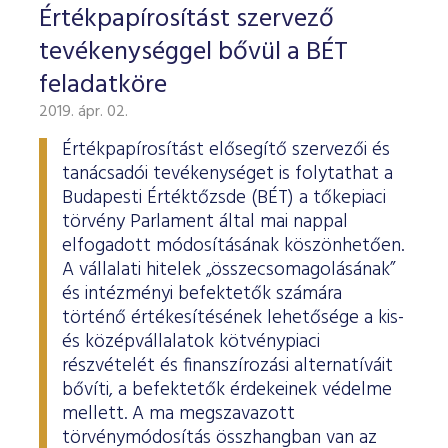
Értékpapírosítást szervező
tevékenységgel bővül a BÉT
feladatköre
2019. ápr. 02.
Értékpapírosítást elősegítő szervezői és
tanácsadói tevékenységet is folytathat a
Budapesti Értéktőzsde (BÉT) a tőkepiaci
törvény Parlament által mai nappal
elfogadott módosításának köszönhetően.
A vállalati hitelek „összecsomagolásának”
és intézményi befektetők számára
történő értékesítésének lehetősége a kis-
és középvállalatok kötvénypiaci
részvételét és finanszírozási alternatíváit
bővíti, a befektetők érdekeinek védelme
mellett. A ma megszavazott
törvénymódosítás összhangban van az