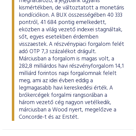
meghatározó, a jegybank ugyanis
kismértékben, de változtatott a monetáris
kondíciókon. A BUX összességében 40 333
pontról, 41 684 pontig emelkedett,
eközben a világ vezető indexei stagnáltak,
sőt, egyes esetekben érdemben
visszaestek. A részvénypiaci forgalom felét
adó OTP 7,3 százalékot drágult.
Márciusban a forgalom is magas volt, a
282,8 milliárdos havi részvényforgalom 14,1
milliárd forintos napi forgalomnak felelt
meg, ami az idei évben eddig a
legmagasabb havi kereskedési érték. A
brókercégek forgalmi rangsorában a
három vezető cég nagyon vetélkedik,
márciusban a Wood nyert, megelőzve a
Concorde-t és az Erstét.