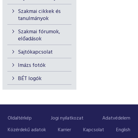
Szakmai cikkek és
tanulmányok
Szakmai fórumok,
előadások
Sajtókapcsolat
Imázs fotók
BÉT logók
Oldaltérkép
Jogi nyilatkozat
Adatvédelem
Közérdekű adatok
Karrier
Kapcsolat
English