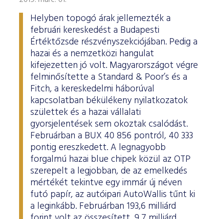
2019. márc. 01.
Helyben topogó árak jellemezték a
februári kereskedést a Budapesti
Értéktőzsde részvényszekciójában. Pedig a
hazai és a nemzetközi hangulat
kifejezetten jó volt. Magyarországot végre
felminősítette a Standard & Poor’s és a
Fitch, a kereskedelmi háborúval
kapcsolatban békülékeny nyilatkozatok
születtek és a hazai vállalati
gyorsjelentések sem okoztak csalódást.
Februárban a BUX 40 856 pontról, 40 333
pontig ereszkedett. A legnagyobb
forgalmú hazai blue chipek közül az OTP
szerepelt a legjobban, de az emelkedés
mértékét tekintve egy immár új néven
futó papír, az autóipari AutoWallis tűnt ki
a leginkább. Februárban 193,6 milliárd
forint volt az összesített, 9,7 milliárd