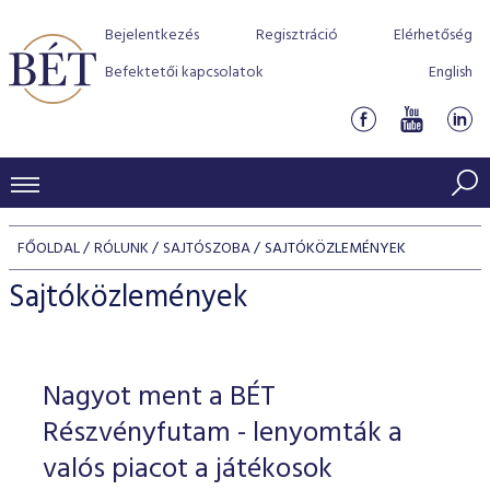
Bejelentkezés
Regisztráció
Elérhetőség
Befektetői kapcsolatok
English
KERESKEDÉSI ADATOK
FŐOLDAL
RÓLUNK
SAJTÓSZOBA
SAJTÓKÖZLEMÉNYEK
INDEXEK
BEFEKTETŐK
Sajtóközlemények
Részvényindexek
Piaci forgalom
Termékcsoportok
KIBOCSÁTÓK
Kötvényindexek
Kedvenc instrumentumok
Szabályozás
Indexek
Részvény és vállalati kötvény tőzsdei bevezetését támoga
Nagyot ment a BÉT
TŐZSDETAGOK
Jelzáloglevél indexek
program
Azonnali Piac
Alkalmazott díjstruktúra
BÉT szabályzatok
Részvény szekció
Részvényfutam - lenyomták a
Tőzsdetagok, üzletkötők
VENDOROK
Vállalati kötvény indexek
Származékos piac
BÉT Xtend - Részvénypiac egyszerűen
Részvények
valós piacot a játékosok
Elszámolás
Befektetővédelem
Hitelpapír szekció
Útmutató a taggá váláshoz