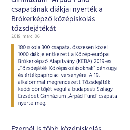
Gimnázium "Árpád Fund"
csapatának diákjai nyerték a
Brókerképző középiskolás
tőzsdejátékát
2019. márc. 06.
180 iskola 300 csapata, összesen közel
1000 diák jelentkezett a Közép-európai
Brókerképző Alapítvány (KEBA) 2019-es
„Tőzsdejáték Középiskolásoknak” pénzügyi
és értékpapírpiaci versenyére. A 19.
alkalommal megrendezett Tőzsdejáték
keddi döntőjét végül a budapesti Szilágyi
Erzsébet Gimnázium „Árpád Fund” csapata
nyerte meg.
Ezernél is több középiskolás