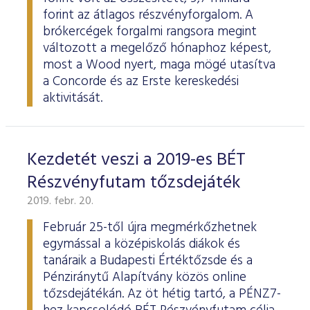
forint az átlagos részvényforgalom. A
brókercégek forgalmi rangsora megint
változott a megelőző hónaphoz képest,
most a Wood nyert, maga mögé utasítva
a Concorde és az Erste kereskedési
aktivitását.
Kezdetét veszi a 2019-es BÉT
Részvényfutam tőzsdejáték
2019. febr. 20.
Február 25-től újra megmérkőzhetnek
egymással a középiskolás diákok és
tanáraik a Budapesti Értéktőzsde és a
Pénziránytű Alapítvány közös online
tőzsdejátékán. Az öt hétig tartó, a PÉNZ7-