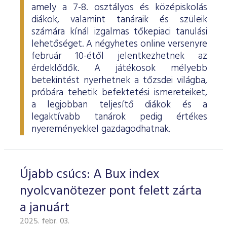
amely a 7-8. osztályos és középiskolás
diákok, valamint tanáraik és szüleik
számára kínál izgalmas tőkepiaci tanulási
lehetőséget. A négyhetes online versenyre
február 10-étől jelentkezhetnek az
érdeklődők. A játékosok mélyebb
betekintést nyerhetnek a tőzsdei világba,
próbára tehetik befektetési ismereteiket,
a legjobban teljesítő diákok és a
legaktívabb tanárok pedig értékes
nyereményekkel gazdagodhatnak.
Újabb csúcs: A Bux index
nyolcvanötezer pont felett zárta
a januárt
2025. febr. 03.