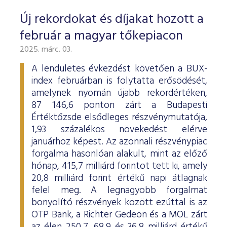
Új rekordokat és díjakat hozott a
február a magyar tőkepiacon
2025. márc. 03.
A lendületes évkezdést követően a BUX-
index februárban is folytatta erősödését,
amelynek nyomán újabb rekordértéken,
87 146,6 ponton zárt a Budapesti
Értéktőzsde elsődleges részvénymutatója,
1,93 százalékos növekedést elérve
januárhoz képest. Az azonnali részvénypiac
forgalma hasonlóan alakult, mint az előző
hónap, 415,7 milliárd forintot tett ki, amely
20,8 milliárd forint értékű napi átlagnak
felel meg. A legnagyobb forgalmat
bonyolító részvények között ezúttal is az
OTP Bank, a Richter Gedeon és a MOL zárt