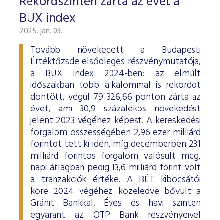
Rekordszinten zárta az évet a
BUX index
2025. jan. 03.
Tovább növekedett a Budapesti
Értéktőzsde elsődleges részvénymutatója,
a BUX index 2024-ben: az elmúlt
időszakban több alkalommal is rekordot
döntött, végül 79 326,66 ponton zárta az
évet, ami 30,9 százalékos növekedést
jelent 2023 végéhez képest. A kereskedési
forgalom összességében 2,96 ezer milliárd
forintot tett ki idén, míg decemberben 231
milliárd forintos forgalom valósult meg,
napi átlagban pedig 13,6 milliárd forint volt
a tranzakciók értéke. A BÉT kibocsátói
köre 2024 végéhez közeledve bővült a
Gránit Bankkal. Éves és havi szinten
egyaránt az OTP Bank részvényeivel