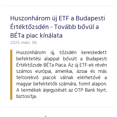
ESG Útmutató
Huszonhárom új ETF a Budapesti
Értéktőzsdén - Tovább bővül a
BÉTa piac kínálata
2025. márc. 06.
Huszonhárom új, tőzsdén kereskedett
befektetési alappal bővült a Budapesti
Értéktőzsde BÉTa Piaca. Az új ETF-ek révén
számos európai, amerikai, ázsiai és más
feltörekvő piacok válnak elérhetővé a
magyar befektetők számára, forint alapon.
A termékek árjegyzését az OTP Bank Nyrt.
biztosítja.