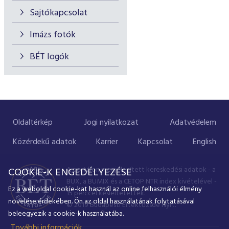
Sajtókapcsolat
Imázs fotók
BÉT logók
Oldaltérkép
Jogi nyilatkozat
Adatvédelem
Közérdekű adatok
Karrier
Kapcsolat
English
A portálon megjelenített kereskedési adatok - a
COOKIE-K ENGEDÉLYEZÉSE
BUX, a BUMIX és a CETOP NTR index kivételével -
Ez a weboldal cookie-kat használ az online felhasználói élmény
15 perccel késleltetettek.
növelése érdekében. Ön az oldal használatának folytatásával
© 2019 Budapesti Értéktőzsde Nyrt.
beleegyezik a cookie-k használatába.
További információk