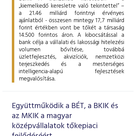
„kiemelkedő keresletre való tekintettel” –
a 21.46 milliárd forintnyi érvényes
ajánlatból - összesen mintegy 17,7 milliárd
forint értékben vont be tőkét a társaság
14.500 forintos áron. A kibocsátással a
bank célja a vállalati és lakossági hitelezési
volumen bővítése, továbbá
üzletfejlesztés, akvizíciók, nemzetközi
terjeszkedés és a mesterséges
intelligencia-alapú fejlesztések
megvalósítása.
Együttműködik a BÉT, a BKIK és
az MKIK a magyar
középvállalatok tőkepiaci