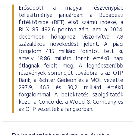
Erősödött a magyar részvénypiac
teljesítménye januárban: a Budapesti
Értéktőzsde (BÉT) első számú indexe, a
BUX 85 492,6 ponton zárt, ami a 2024.
decemberi hónaphoz viszonyítva 7,8
százalékos növekedést jelent. A piaci
forgalom 415 milliárd forintot tett ki,
amely 18,86 milliárd forint értékű napi
átlagnak felelt meg. A legnépszerűbb
részvények sorrendjét továbbra is az OTP
Bank, a Richter Gedeon és a MOL vezette
297,9, 46,3 és 30,2 milliárd értékű
forgalommal. A befektetési szolgáltatók
közül a Concorde, a Wood & Company és
az OTP vezettek a rangsorban.