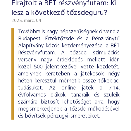
Elrajtolt a BÉT részvényfutam: Ki
lesz a következő tőzsdeguru?
2025. márc. 04.
Továbbra is nagy népszerűségnek örvend a
Budapesti Értéktőzsde és a Pénziránytű
Alapítvány közös kezdeményezése, a BÉT
Részvényfutam. A tőzsdei szimulációs
verseny nagy érdeklődés mellett idén
közel 500 jelentkezővel vette kezdetét,
amelynek keretében a játékosok négy
héten keresztül mérhetik össze tőkepiaci
tudásukat. Az online játék a 7-14.
évfolyamos diákok, tanáraik és szüleik
számára biztosít lehetőséget arra, hogy
megismerkedjenek a tőzsde működésével
és bővítsék pénzügyi ismereteiket.