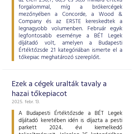
az élen 250,7, 68,9 és 36,8 milliárd értékű
forgalommal, míg a brókercégek
mezőnyében a Concorde, a Wood &
Company és az ERSTE kereskedtek a
legnagyobb volumenben. Február egyik
legfontosabb eseménye a BÉT Legek
díjátadó volt, amelyen a Budapesti
Értéktőzsde 21 kategóriában ismerte el a
tőkepiac meghatározó szereplőit.
Ezek a cégek uralták tavaly a
hazai tőkepiacot
2025. febr. 13.
A Budapesti Értéktőzsde a BÉT Legek
díjátadó keretében idén is díjazta a pesti
parkett 2024. évi kiemelkedő