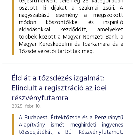
teljesítményeit. Jelenleg 25 kategóriában
osztott ki díjakat a szakmai zsűri. A
nagyszabású esemény a megszokott
módon köszöntőkkel és inspiráló
előadásokkal kezdődött, amelyeket
többek között a Magyar Nemzeti Bank, a
Magyar Kereskedelmi és Iparkamara és a
Tőzsde vezetői tartottak meg.
Éld át a tőzsdézés izgalmát:
Elindult a regisztráció az idei
részvényfutamra
2025. febr. 10.
A Budapesti Értéktőzsde és a Pénziránytű
Alapítvány ismét meghirdeti ingyenes
tőzsdejátékát, a BÉT Részvényfutamot,