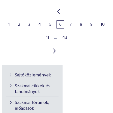
1
2
3
4
5
6
7
8
9
10
11
...
43
Sajtóközlemények
Szakmai cikkek és
tanulmányok
Szakmai fórumok,
előadások