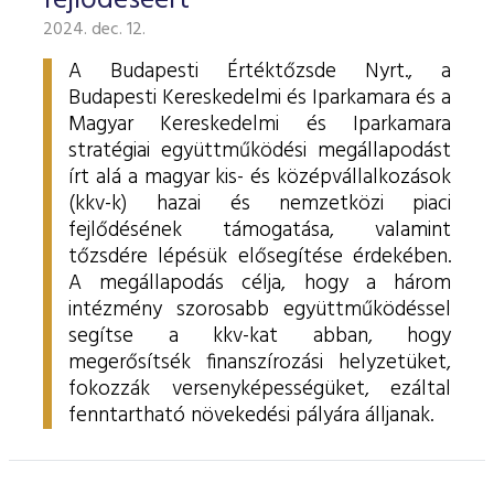
fejlődéséért
2024. dec. 12.
A Budapesti Értéktőzsde Nyrt., a
Budapesti Kereskedelmi és Iparkamara és a
Magyar Kereskedelmi és Iparkamara
stratégiai együttműködési megállapodást
írt alá a magyar kis- és középvállalkozások
(kkv-k) hazai és nemzetközi piaci
fejlődésének támogatása, valamint
tőzsdére lépésük elősegítése érdekében.
A megállapodás célja, hogy a három
intézmény szorosabb együttműködéssel
segítse a kkv-kat abban, hogy
megerősítsék finanszírozási helyzetüket,
fokozzák versenyképességüket, ezáltal
fenntartható növekedési pályára álljanak.