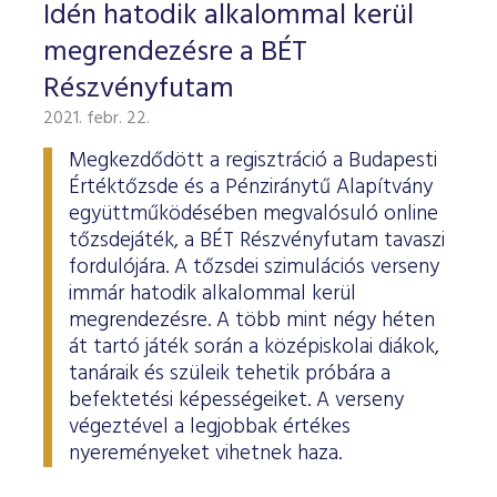
ESG Útmutató
Idén hatodik alkalommal kerül
megrendezésre a BÉT
Részvényfutam
2021. febr. 22.
Megkezdődött a regisztráció a Budapesti
Értéktőzsde és a Pénziránytű Alapítvány
együttműködésében megvalósuló online
tőzsdejáték, a BÉT Részvényfutam tavaszi
fordulójára. A tőzsdei szimulációs verseny
immár hatodik alkalommal kerül
megrendezésre. A több mint négy héten
át tartó játék során a középiskolai diákok,
tanáraik és szüleik tehetik próbára a
befektetési képességeiket. A verseny
végeztével a legjobbak értékes
nyereményeket vihetnek haza.