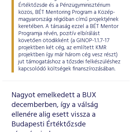
Értéktőzsde és a Pénzügyminisztérium
közös, BÉT Mentoring Program a Közép-
magyarországi régióban című projektjének
keretében. A társaság ezzel a BÉT Mentor
Programja révén, pozitív elbírálást
követően ötödikként (a GINOP-1.1.7-17
projektben két cég, az említett KMR
projektben így már három cég vesz részt)
jut támogatáshoz a tőzsdei felkészüléshez
kapcsolódó költségek finanszírozásában.
Nagyot emelkedett a BUX
decemberben, így a válság
ellenére alig esett vissza a
Budapesti Értéktőzsde