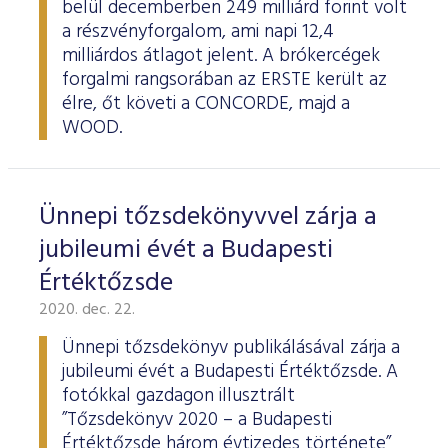
belül decemberben 249 milliárd forint volt
a részvényforgalom, ami napi 12,4
milliárdos átlagot jelent. A brókercégek
forgalmi rangsorában az ERSTE került az
élre, őt követi a CONCORDE, majd a
WOOD.
Ünnepi tőzsdekönyvvel zárja a
jubileumi évét a Budapesti
Értéktőzsde
2020. dec. 22.
Ünnepi tőzsdekönyv publikálásával zárja a
jubileumi évét a Budapesti Értéktőzsde. A
fotókkal gazdagon illusztrált
”Tőzsdekönyv 2020 – a Budapesti
Értéktőzsde három évtizedes története”