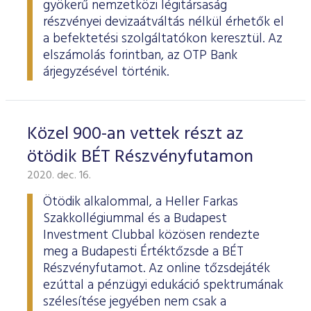
gyökerű nemzetközi légitársaság
részvényei devizaátváltás nélkül érhetők el
a befektetési szolgáltatókon keresztül. Az
elszámolás forintban, az OTP Bank
árjegyzésével történik.
Közel 900-an vettek részt az
ötödik BÉT Részvényfutamon
2020. dec. 16.
Ötödik alkalommal, a Heller Farkas
Szakkollégiummal és a Budapest
Investment Clubbal közösen rendezte
meg a Budapesti Értéktőzsde a BÉT
Részvényfutamot. Az online tőzsdejáték
ezúttal a pénzügyi edukáció spektrumának
szélesítése jegyében nem csak a