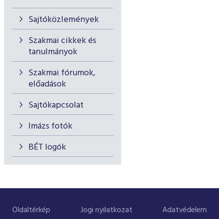
Sajtóközlemények
Szakmai cikkek és
tanulmányok
Szakmai fórumok,
előadások
Sajtókapcsolat
Imázs fotók
BÉT logók
Oldaltérkép
Jogi nyilatkozat
Adatvédelem