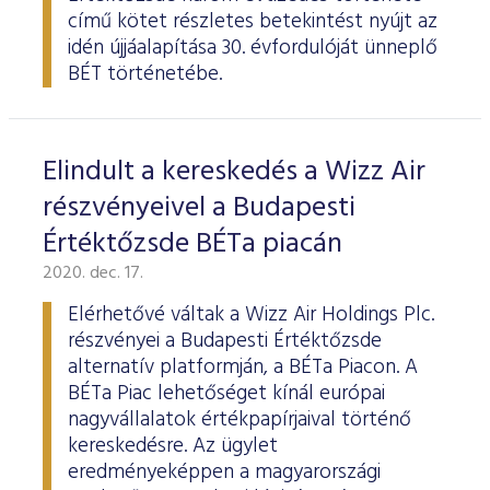
című kötet részletes betekintést nyújt az
idén újjáalapítása 30. évfordulóját ünneplő
BÉT történetébe.
Elindult a kereskedés a Wizz Air
részvényeivel a Budapesti
Értéktőzsde BÉTa piacán
2020. dec. 17.
Elérhetővé váltak a Wizz Air Holdings Plc.
részvényei a Budapesti Értéktőzsde
alternatív platformján, a BÉTa Piacon. A
BÉTa Piac lehetőséget kínál európai
nagyvállalatok értékpapírjaival történő
kereskedésre. Az ügylet
eredményeképpen a magyarországi