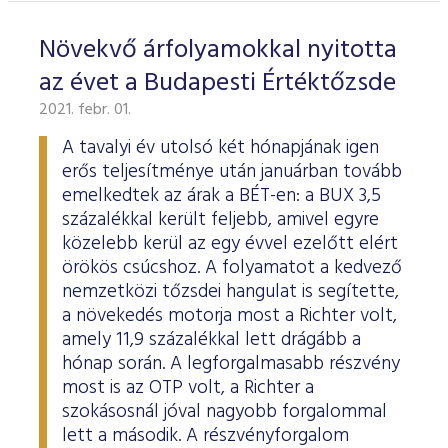
Növekvő árfolyamokkal nyitotta
az évet a Budapesti Értéktőzsde
2021. febr. 01.
A tavalyi év utolsó két hónapjának igen
erős teljesítménye után januárban tovább
emelkedtek az árak a BÉT-en: a BUX 3,5
százalékkal került feljebb, amivel egyre
közelebb kerül az egy évvel ezelőtt elért
örökös csúcshoz. A folyamatot a kedvező
nemzetközi tőzsdei hangulat is segítette,
a növekedés motorja most a Richter volt,
amely 11,9 százalékkal lett drágább a
hónap során. A legforgalmasabb részvény
most is az OTP volt, a Richter a
szokásosnál jóval nagyobb forgalommal
lett a második. A részvényforgalom