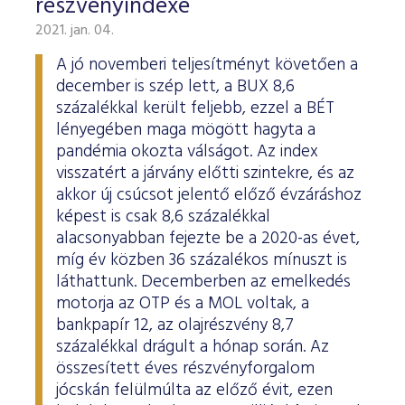
részvényindexe
2021. jan. 04.
A jó novemberi teljesítményt követően a
december is szép lett, a BUX 8,6
százalékkal került feljebb, ezzel a BÉT
lényegében maga mögött hagyta a
pandémia okozta válságot. Az index
visszatért a járvány előtti szintekre, és az
akkor új csúcsot jelentő előző évzáráshoz
képest is csak 8,6 százalékkal
alacsonyabban fejezte be a 2020-as évet,
míg év közben 36 százalékos mínuszt is
láthattunk. Decemberben az emelkedés
motorja az OTP és a MOL voltak, a
bankpapír 12, az olajrészvény 8,7
százalékkal drágult a hónap során. Az
összesített éves részvényforgalom
jócskán felülmúlta az előző évit, ezen