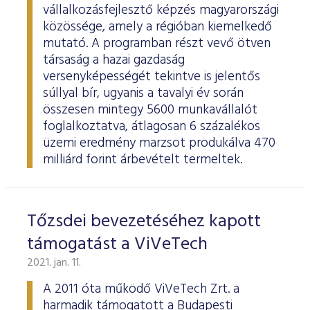
vállalkozásfejlesztő képzés magyarországi
közössége, amely a régióban kiemelkedő
mutató. A programban részt vevő ötven
társaság a hazai gazdaság
versenyképességét tekintve is jelentős
súllyal bír, ugyanis a tavalyi év során
összesen mintegy 5600 munkavállalót
foglalkoztatva, átlagosan 6 százalékos
üzemi eredmény marzsot produkálva 470
milliárd forint árbevételt termeltek.
Tőzsdei bevezetéséhez kapott
támogatást a ViVeTech
2021. jan. 11.
A 2011 óta működő ViVeTech Zrt. a
harmadik támogatott a Budapesti