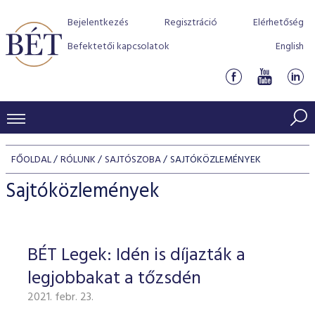
Bejelentkezés
Regisztráció
Elérhetőség
Befektetői kapcsolatok
English
KERESKEDÉSI ADATOK
FŐOLDAL
RÓLUNK
SAJTÓSZOBA
SAJTÓKÖZLEMÉNYEK
INDEXEK
BEFEKTETŐK
Sajtóközlemények
Részvényindexek
Piaci forgalom
Termékcsoportok
KIBOCSÁTÓK
Kötvényindexek
Kedvenc instrumentumok
Szabályozás
Indexek
Részvény és vállalati kötvény tőzsdei bevezetését támoga
BÉT Legek: Idén is díjazták a
TŐZSDETAGOK
Jelzáloglevél indexek
program
Azonnali Piac
Alkalmazott díjstruktúra
BÉT szabályzatok
Részvény szekció
legjobbakat a tőzsdén
Tőzsdetagok, üzletkötők
VENDOROK
Vállalati kötvény indexek
Származékos piac
BÉT Xtend - Részvénypiac egyszerűen
Részvények
Elszámolás
Befektetővédelem
2021. febr. 23.
Hitelpapír szekció
Útmutató a taggá váláshoz