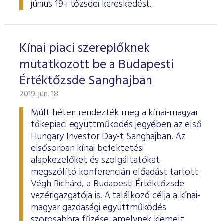
június 19-i tőzsdei kereskedést.
Kínai piaci szereplőknek
mutatkozott be a Budapesti
Értéktőzsde Sanghajban
2019. jún. 18.
Múlt héten rendezték meg a kínai-magyar
tőkepiaci együttműködés jegyében az első
Hungary Investor Day-t Sanghajban. Az
elsősorban kínai befektetési
alapkezelőket és szolgáltatókat
megszólító konferencián előadást tartott
Végh Richárd, a Budapesti Értéktőzsde
vezérigazgatója is. A találkozó célja a kínai-
magyar gazdasági együttműködés
szorosabbra fűzése, amelynek kiemelt