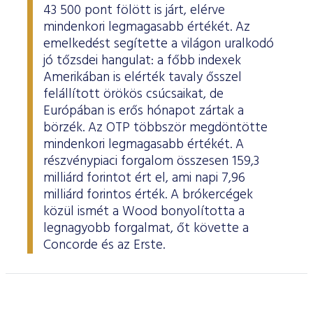
43 500 pont fölött is járt, elérve
mindenkori legmagasabb értékét. Az
emelkedést segítette a világon uralkodó
jó tőzsdei hangulat: a főbb indexek
Amerikában is elérték tavaly ősszel
felállított örökös csúcsaikat, de
Európában is erős hónapot zártak a
börzék. Az OTP többször megdöntötte
mindenkori legmagasabb értékét. A
részvénypiaci forgalom összesen 159,3
milliárd forintot ért el, ami napi 7,96
milliárd forintos érték. A brókercégek
közül ismét a Wood bonyolította a
legnagyobb forgalmat, őt követte a
Concorde és az Erste.