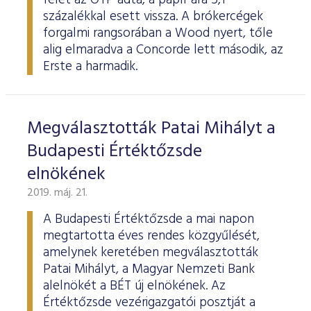
felét az OTP adta, a papír ára 5,1
százalékkal esett vissza. A brókercégek
forgalmi rangsorában a Wood nyert, tőle
alig elmaradva a Concorde lett második, az
Erste a harmadik.
Megválasztották Patai Mihályt a
Budapesti Értéktőzsde
elnökének
2019. máj. 21.
A Budapesti Értéktőzsde a mai napon
megtartotta éves rendes közgyűlését,
amelynek keretében megválasztották
Patai Mihályt, a Magyar Nemzeti Bank
alelnökét a BÉT új elnökének. Az
Értéktőzsde vezérigazgatói posztját a