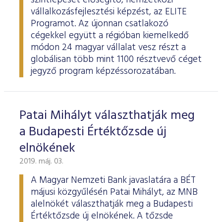
szintlépését elősegítő, nemzetközi
vállalkozásfejlesztési képzést, az ELITE
Programot. Az újonnan csatlakozó
cégekkel együtt a régióban kiemelkedő
módon 24 magyar vállalat vesz részt a
globálisan több mint 1100 résztvevő céget
jegyző program képzéssorozatában.
Patai Mihályt választhatják meg
a Budapesti Értéktőzsde új
elnökének
2019. máj. 03.
A Magyar Nemzeti Bank javaslatára a BÉT
májusi közgyűlésén Patai Mihályt, az MNB
alelnökét választhatják meg a Budapesti
Értéktőzsde új elnökének. A tőzsde