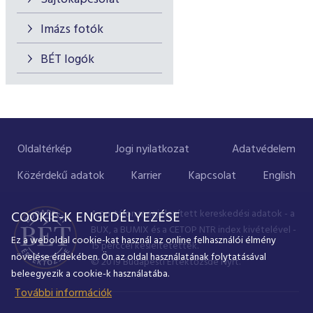
Imázs fotók
BÉT logók
Oldaltérkép
Jogi nyilatkozat
Adatvédelem
Közérdekű adatok
Karrier
Kapcsolat
English
A portálon megjelenített kereskedési adatok - a
COOKIE-K ENGEDÉLYEZÉSE
BUX, a BUMIX és a CETOP NTR index kivételével -
Ez a weboldal cookie-kat használ az online felhasználói élmény
15 perccel késleltetettek.
növelése érdekében. Ön az oldal használatának folytatásával
© 2019 Budapesti Értéktőzsde Nyrt.
beleegyezik a cookie-k használatába.
További információk