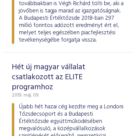
továbbiakban is Végh Richárd tölti be, aki a
jövőben is tagja marad az igazgatóságnak.
A Budapesti Értéktőzsde 2018-ban 297
millió forintos adózott eredményt ért el,
melyet teljes egészében piacfejlesztési
tevékenységébe forgatja vissza.
Hét új magyar vállalat
csatlakozott az ELITE
programhoz
2019. máj. 09.
Újabb hét hazai cég kezdte meg a Londoni
Tőzsdecsoport és a Budapesti
Értéktőzsde együttműködésében
megvalósuló, a középvállalkozások