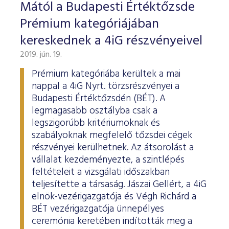
ESG Útmutató
Mától a Budapesti Értéktőzsde
Prémium kategóriájában
kereskednek a 4iG részvényeivel
2019. jún. 19.
Prémium kategóriába kerültek a mai
nappal a 4iG Nyrt. törzsrészvényei a
Budapesti Értéktőzsdén (BÉT). A
legmagasabb osztályba csak a
legszigorúbb kritériumoknak és
szabályoknak megfelelő tőzsdei cégek
részvényei kerülhetnek. Az átsorolást a
vállalat kezdeményezte, a szintlépés
feltételeit a vizsgálati időszakban
teljesítette a társaság. Jászai Gellért, a 4iG
elnök-vezérigazgatója és Végh Richárd a
BÉT vezérigazgatója ünnepélyes
ceremónia keretében indították meg a