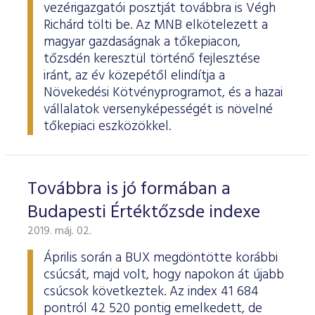
vezérigazgatói posztját továbbra is Végh
Richárd tölti be. Az MNB elkötelezett a
magyar gazdaságnak a tőkepiacon,
tőzsdén keresztül történő fejlesztése
iránt, az év közepétől elindítja a
Növekedési Kötvényprogramot, és a hazai
vállalatok versenyképességét is növelné
tőkepiaci eszközökkel.
Továbbra is jó formában a
Budapesti Értéktőzsde indexe
2019. máj. 02.
Április során a BUX megdöntötte korábbi
csúcsát, majd volt, hogy napokon át újabb
csúcsok következtek. Az index 41 684
pontról 42 520 pontig emelkedett, de