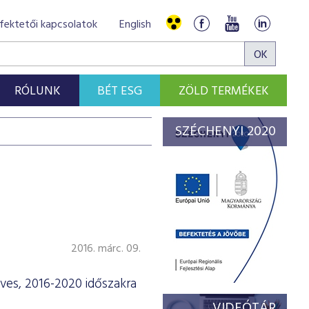
fektetői kapcsolatok
English
RÓLUNK
BÉT ESG
ZÖLD TERMÉKEK
SZÉCHENYI 2020
2016. márc. 09.
ves, 2016-2020 időszakra
VIDEÓTÁR