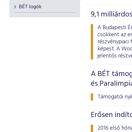
BÉT logók
9,1 milliárd
A Budapesti Ér
csökkent az er
részvénypiaci 
képest. A Wood
jelentős rész
A BÉT támog
és Paralimp
Támogatói nyil
Erősen indít
2016 első hóna