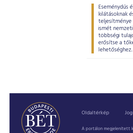
Eseménydús év 
kilátásoknak 
teljesítménye
ismét nemzeti 
többségi tula
erősítse a tők
lehetőséghez
Oldaltérkép
Jog
A portálon megjelenített 