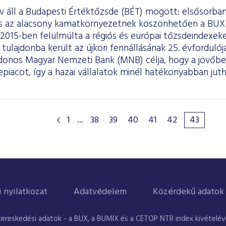
áll a Budapesti Értéktőzsde (BÉT) mögött: elsősorban 
és az alacsony kamatkörnyezetnek köszönhetően a BUX
 2015-ben felülmúlta a régiós és európai tőzsdeindexe
tulajdonba került az újkori fennállásának 25. évfordulój
jdonos Magyar Nemzeti Bank (MNB) célja, hogy a jövőben
epiacot, így a hazai vállalatok minél hatékonyabban ju
.
1
...
38
39
40
41
42
43
i nyilatkozat
Adatvédelem
Közérdekű adatok
kereskedési adatok - a BUX, a BUMIX és a CETOP NTR index kivételével