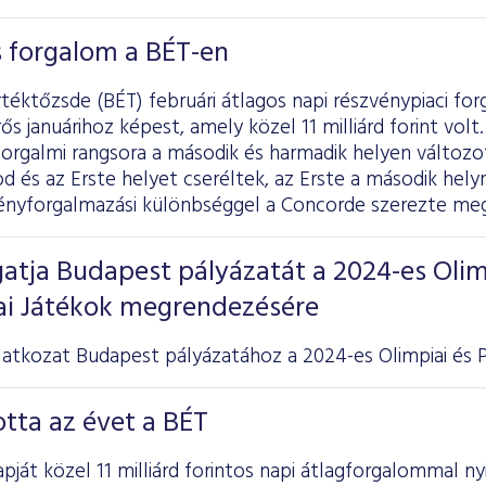
os forgalom a BÉT-en
téktőzsde (BÉT) februári átlagos napi részvénypiaci forga
ős januárihoz képest, amely közel 11 milliárd forint vol
forgalmi rangsora a második és harmadik helyen változ
 és az Erste helyet cseréltek, az Erste a második helyre
vényforgalmazási különbséggel a Concorde szerezte meg
atja Budapest pályázatát a 2024-es Olim
iai Játékok megrendezésére
atkozat Budapest pályázatához a 2024-es Olimpiai és Pa
otta az évet a BÉT
pját közel 11 milliárd forintos napi átlagforgalommal ny