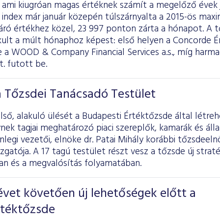
, ami kiugróan magas értéknek számít a megelőző évek 
 index már január közepén túlszárnyalta a 2015-ös max
záró értékhez közel, 23 997 ponton zárta a hónapot. A 
ult a múlt hónaphoz képest: első helyen a Concorde Ér
e a WOOD & Company Financial Services a.s., míg harma
t. futott be.
a Tőzsdei Tanácsadó Testület
ső, alakuló ülését a Budapesti Értéktőzsde által létr
nek tagjai meghatározó piaci szereplők, kamarák és áll
enlegi vezetői, elnöke dr. Patai Mihály korábbi tőzsdeeln
zgatója. A 17 tagú testület részt vesz a tőzsde új straté
n és a megvalósítás folyamatában.
vet követően új lehetőségek előtt a
rtéktőzsde