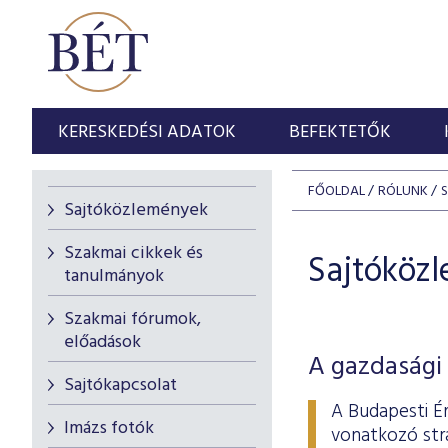
KERESKEDÉSI ADATOK
BEFEKTETŐK
FŐOLDAL
RÓLUNK
Sajtóközlemények
Szakmai cikkek és
Sajtóköz
tanulmányok
Szakmai fórumok,
előadások
A gazdasági 
Sajtókapcsolat
A Budapesti É
Imázs fotók
vonatkozó stra