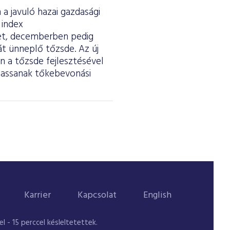
a javuló hazai gazdasági
 index
ket, decemberben pedig
át ünneplő tőzsde. Az új
 a tőzsde fejlesztésével
thassanak tőkebevonási
Karrier
Kapcsolat
English
 - 15 perccel késleltetettek.