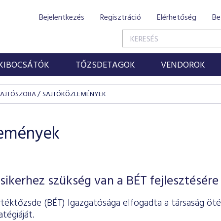
Bejelentkezés
Regisztráció
Elérhetőség
Be
KIBOCSÁTÓK
TŐZSDETAGOK
VENDOROK
SAJTÓSZOBA
SAJTÓKÖZLEMÉNYEK
lemények
sikerhez szükség van a BÉT fejlesztésére
rtéktőzsde (BÉT) Igazgatósága elfogadta a társaság öté
tégiáját.