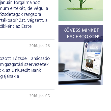
januári forgalmaihoz
imum értékét, de végül a
tőzsdetagok rangsora
tékpapír Zrt. végzett, a
dikként az Erste
KÖVESS MINKET
FACEBOOKON!
2016. jan. 26.
ehozott Tőzsdei Tanácsadó
amigazgatási szervezetek
ök, az UniCredit Bank
giájának a
2016. jan. 05.