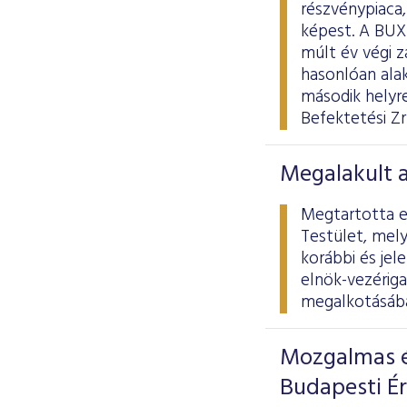
részvénypiaca
képest. A BUX
múlt év végi 
hasonlóan alak
második helyr
Befektetési Zr
Megalakult 
Megtartotta el
Testület, mely
korábbi és jel
elnök-vezériga
megalkotásába
Mozgalmas é
Budapesti É