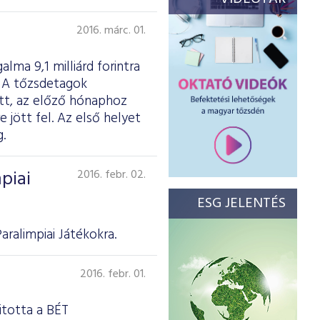
2016. márc. 01.
lma 9,1 milliárd forintra
t. A tőzsdetagok
ott, az előző hónaphoz
 jött fel. Az első helyet
.
piai
2016. febr. 02.
ESG JELENTÉS
ralimpiai Játékokra.
2016. febr. 01.
itotta a BÉT