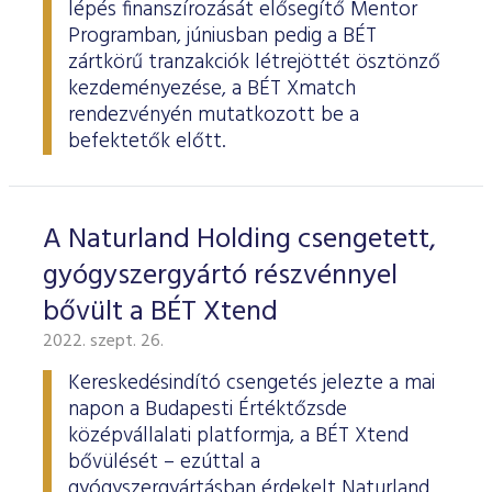
lépés finanszírozását elősegítő Mentor
Programban, júniusban pedig a BÉT
zártkörű tranzakciók létrejöttét ösztönző
kezdeményezése, a BÉT Xmatch
rendezvényén mutatkozott be a
befektetők előtt.
A Naturland Holding csengetett,
gyógyszergyártó részvénnyel
bővült a BÉT Xtend
2022. szept. 26.
Kereskedésindító csengetés jelezte a mai
napon a Budapesti Értéktőzsde
középvállalati platformja, a BÉT Xtend
bővülését – ezúttal a
gyógyszergyártásban érdekelt Naturland