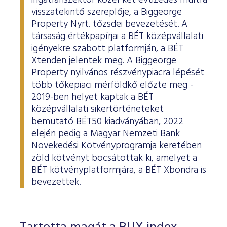
ingatlanszektor közel két évtizedes múltra
visszatekintő szereplője, a Biggeorge
Property Nyrt. tőzsdei bevezetését. A
társaság értékpapírjai a BÉT középvállalati
igényekre szabott platformján, a BÉT
Xtenden jelentek meg. A Biggeorge
Property nyilvános részvénypiacra lépését
több tőkepiaci mérföldkő előzte meg -
2019-ben helyet kaptak a BÉT
középvállalati sikertörténeteket
bemutató BÉT50 kiadványában, 2022
elején pedig a Magyar Nemzeti Bank
Növekedési Kötvényprogramja keretében
zöld kötvényt bocsátottak ki, amelyet a
BÉT kötvényplatformjára, a BÉT Xbondra is
bevezettek.