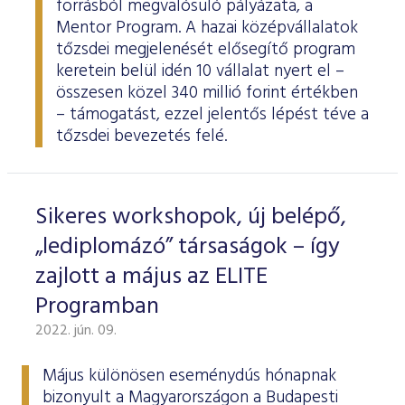
forrásból megvalósuló pályázata, a
Mentor Program. A hazai középvállalatok
tőzsdei megjelenését elősegítő program
keretein belül idén 10 vállalat nyert el –
összesen közel 340 millió forint értékben
– támogatást, ezzel jelentős lépést téve a
tőzsdei bevezetés felé.
Sikeres workshopok, új belépő,
„lediplomázó” társaságok – így
zajlott a május az ELITE
Programban
2022. jún. 09.
Május különösen eseménydús hónapnak
bizonyult a Magyarországon a Budapesti