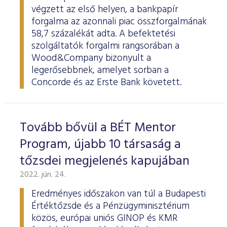
végzett az első helyen, a bankpapír
forgalma az azonnali piac összforgalmának
58,7 százalékát adta. A befektetési
szolgáltatók forgalmi rangsorában a
Wood&Company bizonyult a
legerősebbnek, amelyet sorban a
Concorde és az Erste Bank követett.
Tovább bővül a BÉT Mentor
Program, újabb 10 társaság a
tőzsdei megjelenés kapujában
2022. jún. 24.
Eredményes időszakon van túl a Budapesti
Értéktőzsde és a Pénzügyminisztérium
közös, európai uniós GINOP és KMR