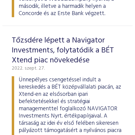
ESG Útmutató
második, illetve a harmadik helyen a
Concorde és az Erste Bank végzett.
Tőzsdére lépett a Navigator
Investments, folytatódik a BÉT
Xtend piac növekedése
2022. szept. 27.
Ünnepélyes csengetéssel indult a
kereskedés a BÉT középvállalati piacán, az
Xtend-en az elsősorban ipari
befektetésekkel és stratégiai
managementtel foglalkozó NAVIGATOR
Investments Nyrt. értékpapírjaival. A
társaság az idei év első felében sikeresen
pályázott támogatásért a nyilvános piacra