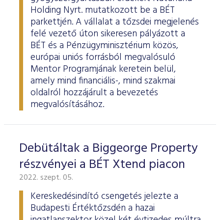
Holding Nyrt. mutatkozott be a BÉT
parkettjén. A vállalat a tőzsdei megjelenés
felé vezető úton sikeresen pályázott a
BÉT és a Pénzügyminisztérium közös,
európai uniós forrásból megvalósuló
Mentor Programjának keretein belül,
amely mind financiális-, mind szakmai
oldalról hozzájárult a bevezetés
megvalósításához.
Debütáltak a Biggeorge Property
részvényei a BÉT Xtend piacon
2022. szept. 05.
Kereskedésindító csengetés jelezte a
Budapesti Értéktőzsdén a hazai