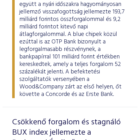
együtt a nyári időszakra hagyományosan
jellemző visszafogottság jellemezte 193,7
milliárd forintos összforgalommal és 9,2
milliárd forintot kitevő napi
átlagforgalommal. A blue chipek közül
ezúttal is az OTP Bank bizonyult a
legforgalmasabb részvénynek, a
bankpapírral 101 milliárd forint értékben
kereskedtek, amely a teljes forgalom 52
százalékát jelenti. A befektetési
szolgáltatók versenyében a
Wood&Company zárt az első helyen, őt
követte a Concorde és az Erste Bank.
Csökkenő forgalom és stagnáló
BUX index jellemezte a