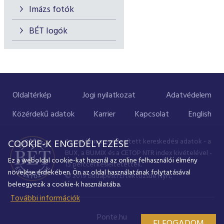
Imázs fotók
BÉT logók
Oldaltérkép
Jogi nyilatkozat
Adatvédelem
Közérdekű adatok
Karrier
Kapcsolat
English
A portálon megjelenített kereskedési adatok - a
COOKIE-K ENGEDÉLYEZÉSE
BUX, a BUMIX és a CETOP NTR index kivételével -
Ez a weboldal cookie-kat használ az online felhasználói élmény
15 perccel késleltetettek.
növelése érdekében. Ön az oldal használatának folytatásával
© 2019 Budapesti Értéktőzsde Nyrt.
beleegyezik a cookie-k használatába.
További információk
Ponte.hu
ELFOGADOM