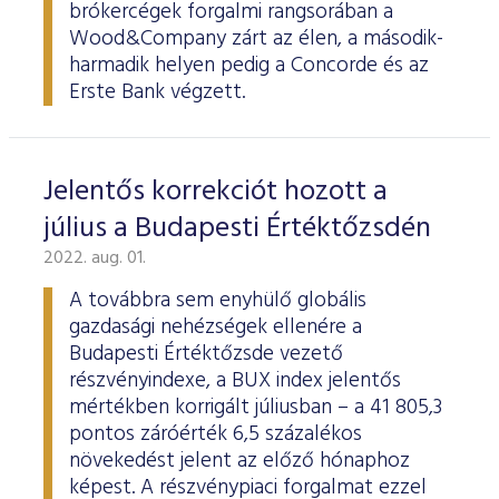
brókercégek forgalmi rangsorában a
Wood&Company zárt az élen, a második-
harmadik helyen pedig a Concorde és az
Erste Bank végzett.
Jelentős korrekciót hozott a
július a Budapesti Értéktőzsdén
2022. aug. 01.
A továbbra sem enyhülő globális
gazdasági nehézségek ellenére a
Budapesti Értéktőzsde vezető
részvényindexe, a BUX index jelentős
mértékben korrigált júliusban – a 41 805,3
pontos záróérték 6,5 százalékos
növekedést jelent az előző hónaphoz
képest. A részvénypiaci forgalmat ezzel