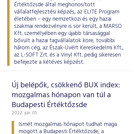
Értéktőzsde által meghonosított
vállalatfejlesztési képzés, az
ELITE Program
életében – egy nemzetközi és egy hazai
szakmai rendezvényre is sor került, a MARSO
Kft. személyében egy újabb társasággal
bővült a hazai tagvállalatok köre, további
három cég, az Észak-Üvért Kereskedelmi Kft.,
az L-SOFT Zrt. és a Vinyl Kft. pedig sikeresen
befejezte a kétéves képzést.
Új belépők, csökkenő BUX index:
mozgalmas hónapon van túl a
Budapesti Értéktőzsde
2022. jún. 01.
Ismét mozgalmas hónapot tudhat maga
mögött a Budapesti Értéktőzsde, a