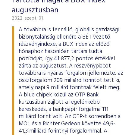
Tartotta magát a BUX index
augusztusban
2022. szept. 01.
A továbbra is fennálló, globális gazdasági
bizonytalanság ellenére a BÉT vezető
részvényindexe, a BUX index az előző
hónaphoz hasonlóan tartani tudta
pozícióját, így 41 877,2 pontos értékkel
zárta az augusztust. A részvénypiacot
továbbra is nyárias forgalom jellemezte, az
összforgalom 209 milliárd forintot tett ki,
amely napi 9 milliárd forintnak felelt meg.
A blue chipek közül az OTP Bank
kurzusában zajlott a legélénkebb
kereskedés, a bankpapír forgalma 111
milliárd forint volt. Az OTP-t sorrendben a
MOL és a Richter Gedeon követte 49,6-
41,3 milliárd forintnyi forgalommal. A