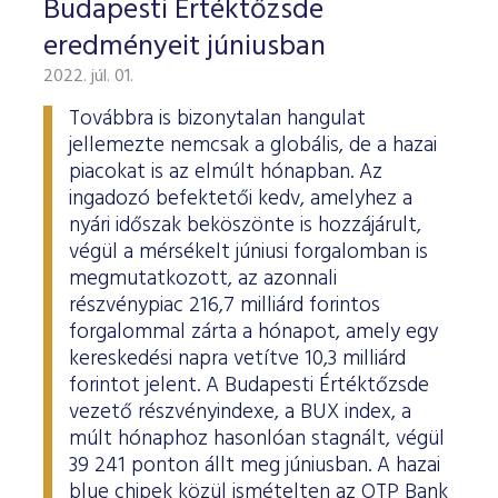
Budapesti Értéktőzsde
eredményeit júniusban
2022. júl. 01.
Továbbra is bizonytalan hangulat
jellemezte nemcsak a globális, de a hazai
piacokat is az elmúlt hónapban. Az
ingadozó befektetői kedv, amelyhez a
nyári időszak beköszönte is hozzájárult,
végül a mérsékelt júniusi forgalomban is
megmutatkozott, az azonnali
részvénypiac 216,7 milliárd forintos
forgalommal zárta a hónapot, amely egy
kereskedési napra vetítve 10,3 milliárd
forintot jelent. A Budapesti Értéktőzsde
vezető részvényindexe, a BUX index, a
múlt hónaphoz hasonlóan stagnált, végül
39 241 ponton állt meg júniusban. A hazai
blue chipek közül ismételten az OTP Bank