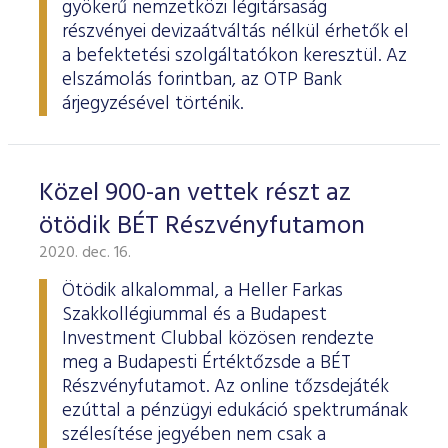
gyökerű nemzetközi légitársaság
részvényei devizaátváltás nélkül érhetők el
a befektetési szolgáltatókon keresztül. Az
elszámolás forintban, az OTP Bank
árjegyzésével történik.
Közel 900-an vettek részt az
ötödik BÉT Részvényfutamon
2020. dec. 16.
Ötödik alkalommal, a Heller Farkas
Szakkollégiummal és a Budapest
Investment Clubbal közösen rendezte
meg a Budapesti Értéktőzsde a BÉT
Részvényfutamot. Az online tőzsdejáték
ezúttal a pénzügyi edukáció spektrumának
szélesítése jegyében nem csak a