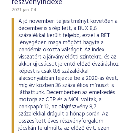
részvényindexe
2021. jan. 04.
A jó novemberi teljesítményt követően a
december is szép lett, a BUX 8,6
százalékkal került feljebb, ezzel a BÉT
lényegében maga mögött hagyta a
pandémia okozta válságot. Az index
visszatért a járvány előtti szintekre, és az
akkor új csúcsot jelentő előző évzáráshoz
képest is csak 8,6 százalékkal
alacsonyabban fejezte be a 2020-as évet,
míg év közben 36 százalékos mínuszt is
láthattunk. Decemberben az emelkedés
motorja az OTP és a MOL voltak, a
bankpapír 12, az olajrészvény 8,7
százalékkal drágult a hónap során. Az
összesített éves részvényforgalom
jócskán felülmúlta az előző évit, ezen