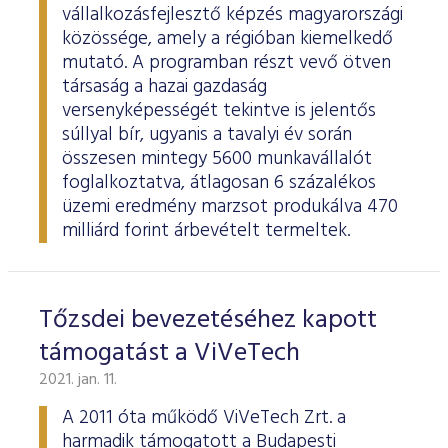
vállalkozásfejlesztő képzés magyarországi
közössége, amely a régióban kiemelkedő
mutató. A programban részt vevő ötven
társaság a hazai gazdaság
versenyképességét tekintve is jelentős
súllyal bír, ugyanis a tavalyi év során
összesen mintegy 5600 munkavállalót
foglalkoztatva, átlagosan 6 százalékos
üzemi eredmény marzsot produkálva 470
milliárd forint árbevételt termeltek.
Tőzsdei bevezetéséhez kapott
támogatást a ViVeTech
2021. jan. 11.
A 2011 óta működő ViVeTech Zrt. a
harmadik támogatott a Budapesti