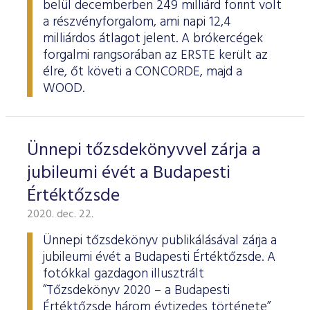
belül decemberben 249 milliárd forint volt
a részvényforgalom, ami napi 12,4
milliárdos átlagot jelent. A brókercégek
forgalmi rangsorában az ERSTE került az
élre, őt követi a CONCORDE, majd a
WOOD.
Ünnepi tőzsdekönyvvel zárja a
jubileumi évét a Budapesti
Értéktőzsde
2020. dec. 22.
Ünnepi tőzsdekönyv publikálásával zárja a
jubileumi évét a Budapesti Értéktőzsde. A
fotókkal gazdagon illusztrált
”Tőzsdekönyv 2020 – a Budapesti
Értéktőzsde három évtizedes története”