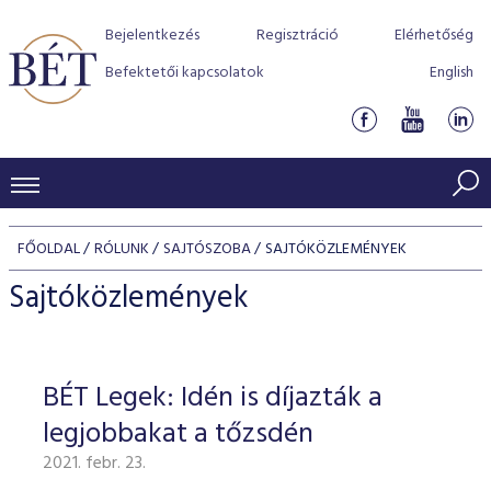
Bejelentkezés
Regisztráció
Elérhetőség
Befektetői kapcsolatok
English
KERESKEDÉSI ADATOK
FŐOLDAL
RÓLUNK
SAJTÓSZOBA
SAJTÓKÖZLEMÉNYEK
INDEXEK
BEFEKTETŐK
Sajtóközlemények
Részvényindexek
Piaci forgalom
Termékcsoportok
KIBOCSÁTÓK
Kötvényindexek
Kedvenc instrumentumok
Szabályozás
Indexek
Részvény és vállalati kötvény tőzsdei bevezetését támoga
BÉT Legek: Idén is díjazták a
TŐZSDETAGOK
Jelzáloglevél indexek
program
Azonnali Piac
Alkalmazott díjstruktúra
BÉT szabályzatok
Részvény szekció
legjobbakat a tőzsdén
Tőzsdetagok, üzletkötők
VENDOROK
Vállalati kötvény indexek
Származékos piac
BÉT Xtend - Részvénypiac egyszerűen
Részvények
Elszámolás
Befektetővédelem
2021. febr. 23.
Hitelpapír szekció
Útmutató a taggá váláshoz