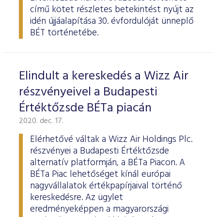
című kötet részletes betekintést nyújt az
idén újjáalapítása 30. évfordulóját ünneplő
BÉT történetébe.
Elindult a kereskedés a Wizz Air
részvényeivel a Budapesti
Értéktőzsde BÉTa piacán
2020. dec. 17.
Elérhetővé váltak a Wizz Air Holdings Plc.
részvényei a Budapesti Értéktőzsde
alternatív platformján, a BÉTa Piacon. A
BÉTa Piac lehetőséget kínál európai
nagyvállalatok értékpapírjaival történő
kereskedésre. Az ügylet
eredményeképpen a magyarországi