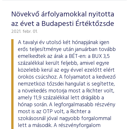
Növekvő árfolyamokkal nyitotta
az évet a Budapesti Értéktőzsde
2021. febr. 01.
A tavalyi év utolsó két hónapjának igen
erős teljesítménye után januárban tovább
emelkedtek az árak a BÉT-en: a BUX 3,5
százalékkal került feljebb, amivel egyre
közelebb kerül az egy évvel ezelőtt elért
örökös csúcshoz. A folyamatot a kedvező
nemzetközi tőzsdei hangulat is segítette,
a növekedés motorja most a Richter volt,
amely 11,9 százalékkal lett drágább a
hónap során. A legforgalmasabb részvény
most is az OTP volt, a Richter a
szokásosnál jóval nagyobb forgalommal
lett a második. A részvényforgalom