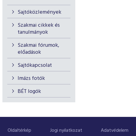
Sajtóközlemények
Szakmai cikkek és
tanulmányok
Szakmai fórumok,
előadások
Sajtókapcsolat
Imázs fotók
BÉT logók
Oldaltérkép
Jogi nyilatkozat
Adatvédelem