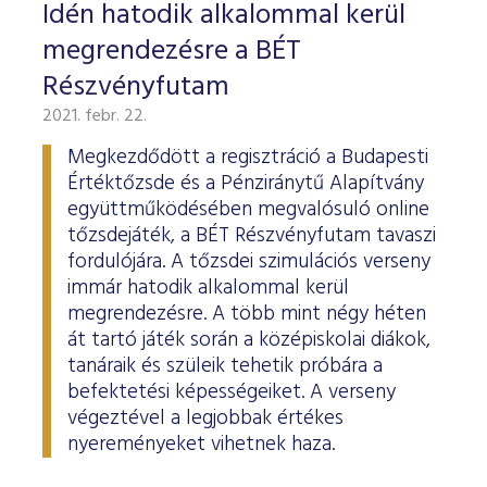
ESG Útmutató
Idén hatodik alkalommal kerül
megrendezésre a BÉT
Részvényfutam
2021. febr. 22.
Megkezdődött a regisztráció a Budapesti
Értéktőzsde és a Pénziránytű Alapítvány
együttműködésében megvalósuló online
tőzsdejáték, a BÉT Részvényfutam tavaszi
fordulójára. A tőzsdei szimulációs verseny
immár hatodik alkalommal kerül
megrendezésre. A több mint négy héten
át tartó játék során a középiskolai diákok,
tanáraik és szüleik tehetik próbára a
befektetési képességeiket. A verseny
végeztével a legjobbak értékes
nyereményeket vihetnek haza.