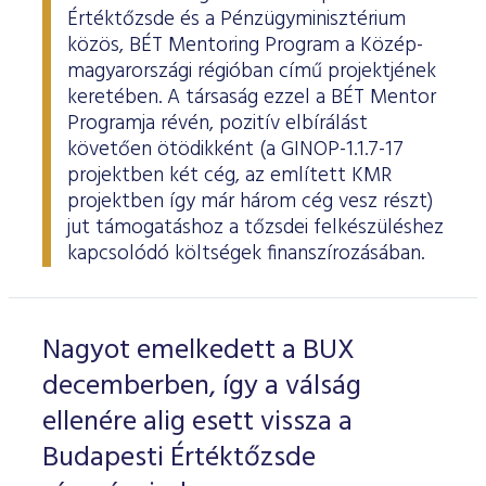
Értéktőzsde és a Pénzügyminisztérium
közös, BÉT Mentoring Program a Közép-
magyarországi régióban című projektjének
keretében. A társaság ezzel a BÉT Mentor
Programja révén, pozitív elbírálást
követően ötödikként (a GINOP-1.1.7-17
projektben két cég, az említett KMR
projektben így már három cég vesz részt)
jut támogatáshoz a tőzsdei felkészüléshez
kapcsolódó költségek finanszírozásában.
Nagyot emelkedett a BUX
decemberben, így a válság
ellenére alig esett vissza a
Budapesti Értéktőzsde