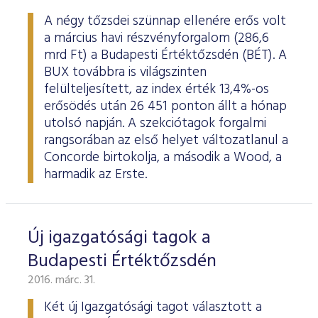
A négy tőzsdei szünnap ellenére erős volt
a március havi részvényforgalom (286,6
mrd Ft) a Budapesti Értéktőzsdén (BÉT). A
BUX továbbra is világszinten
felülteljesített, az index érték 13,4%-os
erősödés után 26 451 ponton állt a hónap
utolsó napján. A szekciótagok forgalmi
rangsorában az első helyet változatlanul a
Concorde birtokolja, a második a Wood, a
harmadik az Erste.
Új igazgatósági tagok a
Budapesti Értéktőzsdén
2016. márc. 31.
Két új Igazgatósági tagot választott a