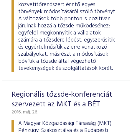
ESG Útmutató
közvetítőrendszert érintő egyes
törvények módosításáról szóló törvényt.
A változások több ponton is pozitívan
járulnak hozzá a tőzsde működéséhez:
egyfelől megkönnyítik a vállalatok
számára a tőzsdére lépést, egyszerűsítik
és egyértelműsítik az erre vonatkozó
szabályokat, másrészt a módosítások
bővítik a tőzsde által végezhető
tevékenységek és szolgáltatások körét.
Regionális tőzsde-konferenciát
szervezett az MKT és a BÉT
2016. máj. 26.
A Magyar Közgazdasági Társaság (MKT)
Pénzügyi Szakosztálya és a Budapesti