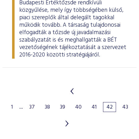
Budapesti Értéktőzsde rendkívüli
közgyűlése, mely így többségében külső,
piaci szereplők által delegált tagokkal
működik tovább. A társaság tulajdonosai
elfogadták a tőzsde új javadalmazási
szabályzatát is és meghallgatták a BÉT
vezetőségének tájékoztatását a szervezet
2016-2020 közötti stratégiájáról.
1
...
37
38
39
40
41
42
43