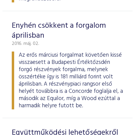
Enyhén csökkent a forgalom
áprilisban
2016. máj. 02.
Az erős márciusi forgalmat követően kissé
visszaesett a Budapesti Értéktőzsdén
forgó részvények forgalma, melynek
összértéke így is 181 milliárd forint volt
áprilisban. A részvénypiaci rangsor első
helyét továbbra is a Concorde foglalja el, a
második az Equilor, míg a Wood ezúttal a
harmadik helyre futott be.
Együttműködési lehetőségekről