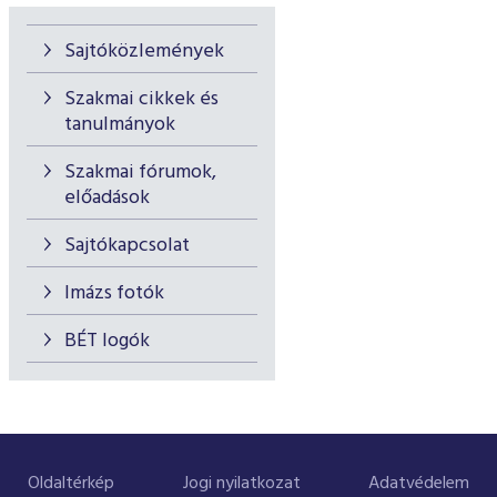
Sajtóközlemények
Szakmai cikkek és
tanulmányok
Szakmai fórumok,
előadások
Sajtókapcsolat
Imázs fotók
BÉT logók
Oldaltérkép
Jogi nyilatkozat
Adatvédelem