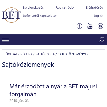
Bejelentkezés
Regisztráció
Elérhetőség
Befektetői kapcsolatok
English
KERESKEDÉSI ADATOK
FŐOLDAL
RÓLUNK
SAJTÓSZOBA
SAJTÓKÖZLEMÉNYEK
INDEXEK
BEFEKTETŐK
Sajtóközlemények
Részvényindexek
Piaci forgalom
Termékcsoportok
KIBOCSÁTÓK
Kötvényindexek
Kedvenc instrumentumok
Szabályozás
Indexek
Részvény és vállalati kötvény tőzsdei bevezetését támoga
Már érződött a nyár a BÉT májusi
TŐZSDETAGOK
Jelzáloglevél indexek
program
Azonnali Piac
Alkalmazott díjstruktúra
BÉT szabályzatok
Részvény szekció
forgalmán
Tőzsdetagok, üzletkötők
VENDOROK
Vállalati kötvény indexek
Származékos piac
BÉT Xtend - Részvénypiac egyszerűen
Részvények
Elszámolás
Befektetővédelem
2016. jún. 01.
Hitelpapír szekció
Útmutató a taggá váláshoz