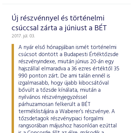
ESG Útmutató
Új részvénnyel és történelmi
csúccsal zárta a júniust a BÉT
2017. júl. 03.
A nyár első hónapjában ismét történelmi
csúcsot döntött a Budapesti Értéktőzsde
részvényindexe, miután június 20-án egy
hajszállal elmaradva a 36 ezres értéktől 35
990 ponton zárt. De ami talán ennél is
izgalmasabb, hogy újabb kibocsátóval
bővült a tőzsde kínálata, miután a
nyilvános részvényjegyzéssel
párhuzamosan felkerült a BÉT
terméklistájára a Waberer’s részvénye. A
tőzsdetagok részvénypiaci forgalmi
rangsorában májushoz hasonlóan ezúttal