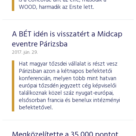
is a Concorde állt az élre, második a
WOOD, harmadik az Erste lett.
A BÉT idén is visszatért a Midcap
eventre Párizsba
2017. jún. 29.
Hat magyar tőzsdei vállalat is részt vesz
Párizsban azon a kétnapos befektetői
konferencián, melyen több mint hatvan
európai tőzsdén jegyzett cég képviselői
találkoznak közel száz nyugat-európai,
elsősorban francia és benelux intézményi
befektetővel.
Megközelítette a 35 000 pontot