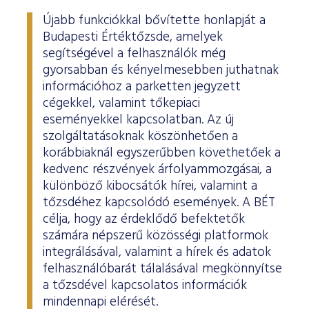
Újabb funkciókkal bővítette honlapját a
Budapesti Értéktőzsde, amelyek
segítségével a felhasználók még
gyorsabban és kényelmesebben juthatnak
információhoz a parketten jegyzett
cégekkel, valamint tőkepiaci
eseményekkel kapcsolatban. Az új
szolgáltatásoknak köszönhetően a
korábbiaknál egyszerűbben követhetőek a
kedvenc részvények árfolyammozgásai, a
különböző kibocsátók hírei, valamint a
tőzsdéhez kapcsolódó események. A BÉT
célja, hogy az érdeklődő befektetők
számára népszerű közösségi platformok
integrálásával, valamint a hírek és adatok
felhasználóbarát tálalásával megkönnyítse
a tőzsdével kapcsolatos információk
mindennapi elérését.