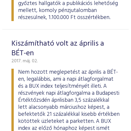
győztes hallgatók a publikációs lehetőség
mellett, komoly pénzjutalomban
részesülnek, 1.100.000 Ft összértékben.
Kiszámítható volt az április a
BÉT-en
2017. máj. 02.
Nem hozott meglepetést az április a BÉT-
en, legalábbis, ami a napi átlagforgalmat
és a BUX index teljesítményét illeti. A
részvények napi átlagforgalma a Budapesti
Értéktőzsdén áprilisban 3,5 százalékkal
lett alacsonyabb márciushoz képest, a
befektetők 21 százalékkal kisebb értékben
kötöttek üzleteket a parketten. A BUX
index az előző hónaphoz képest ismét