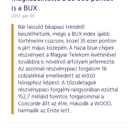
is a BUX
2017. jún. 01.
Bár lassuló bikapiaci trendről
beszélhetünk, mégis a BUX index újabb
történelmi csúcson, közel 35 ezer ponton
is járt május közepén. A hazai blue chipek
részvényeit a Magyar Telekom kivételével
továbbra is növekvő árfolyam jellemezte.
Az azonnali részvénypiaci forgalom 18
százalékkal emelkedett az előző
hónaphoz képest. A tőzsdetagok
részvénypiaci forgalmi rangsorában ezúttal
152,7 milliárd forintos forgalommal a
Concorde állt az élre, második a WOOD,
harmadik az Erste lett.