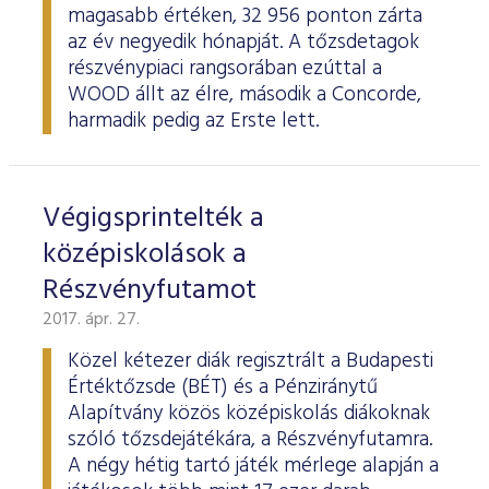
magasabb értéken, 32 956 ponton zárta
az év negyedik hónapját. A tőzsdetagok
részvénypiaci rangsorában ezúttal a
WOOD állt az élre, második a Concorde,
harmadik pedig az Erste lett.
Végigsprintelték a
középiskolások a
Részvényfutamot
2017. ápr. 27.
Közel kétezer diák regisztrált a Budapesti
Értéktőzsde (BÉT) és a Pénziránytű
Alapítvány közös középiskolás diákoknak
szóló tőzsdejátékára, a Részvényfutamra.
A négy hétig tartó játék mérlege alapján a