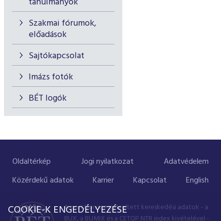
tanulmányok
Szakmai fórumok,
előadások
Sajtókapcsolat
Imázs fotók
BÉT logók
Oldaltérkép
Jogi nyilatkozat
Adatvédelem
Közérdekű adatok
Karrier
Kapcsolat
English
A portálon megjelenített kereskedési adatok - a
COOKIE-K ENGEDÉLYEZÉSE
BUX, a BUMIX és a CETOP NTR index kivételével -