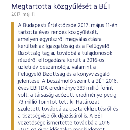
Megtartotta közgyűlését a BÉT
2017. máj. 11.
A Budapesti Értéktőzsde 2017. május 11-én
tartotta éves rendes közgyűlését,
amelyen egyrészről megválasztásra
kerültek az Igazgatóság és a Felügyelő
Bizottság tagjai, továbbá a tulajdonosok
részéről elfogadásra került a 2016-os
üzleti év beszámolója, valamint a
Felügyelő Bizottság és a könyvvizsgáló
jelentése. A beszámoló szerint a BÉT 2016.
éves EBITDA eredménye 383 millió forint
volt, a társaság adózott eredménye pedig
73 millió forintot tett ki. Határozat
született továbbá az osztalékfizetésről és
a tisztségviselők díjazásáról is. A BÉT
vezetősége ismertette továbbá a 2016-