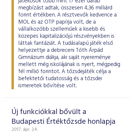
játékosok több mint 17 ezer darab
megbízást adtak, összesen 4,36 milliárd
forint értékben. A résztvevők kedvence a
MOL és az OTP papírja volt, de a
vállalkozóbb szelleműek a kisebb és
közepes kapitalizációjú részvényekben is
láttak fantáziát. A tudásalapú játék első
helyezettje a debreceni Tóth Árpád
Gimnázium diákja, aki saját nyereménye
mellett még iskolájának is nyert, mégpedig
fél millió forintot. A tőzsdejáték célja a
befektetői tudatosság és a tőzsdei
ismeretek bővítése volt.
Új funkciókkal bővült a
Budapesti Értéktőzsde honlapja
2017. ápr. 24.