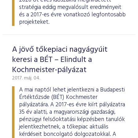
2020 öt éves időszakra meghirdetett
stratégia eddig megvalósult eredményeit
és a 2017-es évre vonatkozó legfontosabb
projekteket.
A jövő tőkepiaci nagyágyúit
keresi a BÉT – Elindult a
Kochmeister-pályázat
2017. máj. 04.
A mai naptól lehet jelentkezni a Budapesti
Értéktőzsde (BÉT) Kochmeister
pályázatára. A 2017-es évre kiírt pályázatra
35 év alatti, a magyarországi gazdasági,
pénzügyi felsőoktatási képzésben tanulók
jelentkezhetnek, a tőkepiac aktuális
kérdéseit boncolgató dolgozatokkal. A