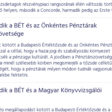
őzsdetagok részvénypiaci rangsorának élén változás tör
ő helyen, második a Concorde, harmadik pedig az Erste 
ik a BÉT és az Önkéntes Pénztárak
övetsége
 kötött a Budapesti Értéktőzsde és az Önkéntes Pénzt
al a céllal, hogy a hazai jogi és szabályozási környezet 
sék a pénzügyi kultúrát. A jövőben a Pénztárszövetség 
jai minél szélesebb körben megismerjék a tőzsde célkitű
égét, hogy a pénztárak milyen módon tudnák vagyonu
ekbe fektetni.
ik a BÉT és a Magyar Könyvvizsgálói
i megállapodást kötött a Budapesti Értéktőzsde és a 