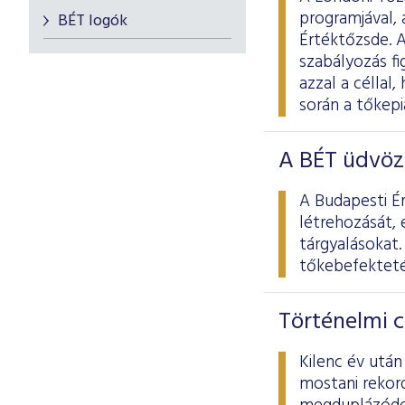
programjával, 
BÉT logók
Értéktőzsde. 
szabályozás f
azzal a céllal
során a tőkepi
A BÉT üdvözl
A Budapesti Ér
létrehozását, 
tárgyalásokat.
tőkebefekteté
Történelmi c
Kilenc év utá
mostani rekor