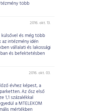
 intézmény több
2016. okt. 13.
t külsővel és még több
ik az intézmény idén
ben vállalati és lakossági
ásban és befektetésben
2016. okt. 03.
lőző évhez képest, a
parketten. Az ősz első
 1,1 százalékkal
: egyedül a MTELEKOM
imális mértékben