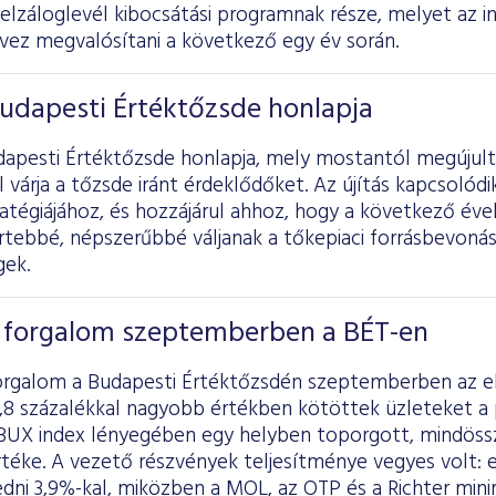
jelzáloglevél kibocsátási programnak része, melyet az
rvez megvalósítani a következő egy év során.
udapesti Értéktőzsde honlapja
dapesti Értéktőzsde honlapja, mely mostantól megújul
l várja a tőzsde iránt érdeklődőket. Az újítás kapcsolód
atégiájához, és hozzájárul ahhoz, hogy a következő évek
ertebbé, népszerűbbé váljanak a tőkepiaci forrásbevon
gek.
a forgalom szeptemberben a BÉT-en
orgalom a Budapesti Értéktőzsdén szeptemberben az e
,8 százalékkal nagyobb értékben kötöttek üzleteket a 
BUX index lényegében egy helyben toporgott, mindössze
rtéke. A vezető részvények teljesítménye vegyes volt
dni 3,9%-kal, miközben a MOL, az OTP és a Richter min