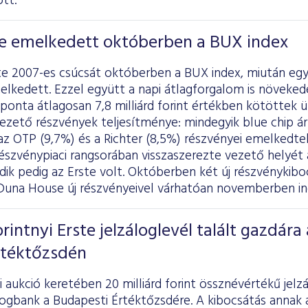
tt.
e emelkedett októberben a BUX index
e 2007-es csúcsát októberben a BUX index, miután egy
elkedett. Ezzel együtt a napi átlagforgalom is növeked
onta átlagosan 7,8 milliárd forint értékben kötöttek ü
vezető részvények teljesítménye: mindegyik blue chip 
z OTP (9,7%) és a Richter (8,5%) részvényei emelkedtek
észvénypiaci rangsorában visszaszerezte vezető helyét
 pedig az Erste volt. Októberben két új részvénykibocs
 Duna House új részvényeivel várhatóan novemberben ind
orintnyi Erste jelzáloglevél talált gazdára 
rtéktőzsdén
i aukció keretében 20 milliárd forint össznévértékű jel
logbank a Budapesti Értéktőzsdére. A kibocsátás annak a 