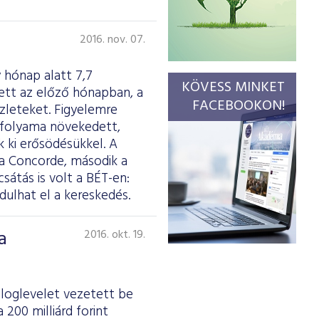
2016. nov. 07.
 hónap alatt 7,7
KÖVESS MINKET
ett az előző hónapban, a
FACEBOOKON!
zleteket. Figyelemre
árfolyama növekedett,
 ki erősödésükkel. A
 a Concorde, második a
átás is volt a BÉT-en:
ulhat el a kereskedés.
a
2016. okt. 19.
záloglevelet vezetett be
200 milliárd forint