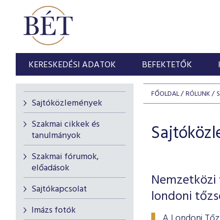
KERESKEDÉSI ADATOK
BEFEKTETŐK
FŐOLDAL
RÓLUNK
Sajtóközlemények
Szakmai cikkek és
Sajtóköz
tanulmányok
Szakmai fórumok,
előadások
Nemzetközi v
Sajtókapcsolat
londoni tőz
Imázs fotók
A Londoni Tőz