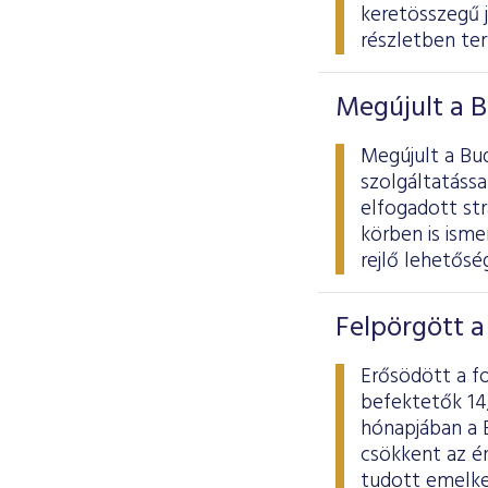
keretösszegű 
részletben te
Megújult a B
Megújult a Bu
szolgáltatássa
elfogadott str
körben is ism
rejlő lehetősé
Felpörgött 
Erősödött a f
befektetők 14
hónapjában a 
csökkent az é
tudott emelke