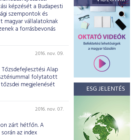
zási képzését a Budapesti
sági szempontok és
t magyar vállalatoknak
zzenek a forrásbevonás
2016. nov. 09.
 Tőzsdefejlesztési Alap
isztériummal folytatott
ok tőzsdei megjelenését
ESG JELENTÉS
2016. nov. 07.
on zárt hétfőn. A
 során az index