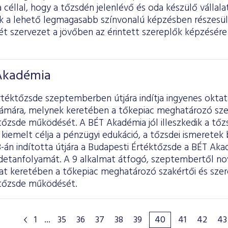
 céllal, hogy a tőzsdén jelenlévő és oda készülő vállala
ik a lehető legmagasabb színvonalú képzésben részesü
ét szervezet a jövőben az érintett szereplők képzésé
 Akadémia
téktőzsde szeptemberben útjára indítja ingyenes oktatá
ámára, melynek keretében a tőkepiac meghatározó szer
tőzsde működését. A BÉT Akadémia jól illeszkedik a tőzs
kiemelt célja a pénzügyi edukáció, a tőzsdei ismeretek 
-án indította útjára a Budapesti Értéktőzsde a BÉT Ak
sdetanfolyamát. A 9 alkalmat átfogó, szeptembertől no
zat keretében a tőkepiac meghatározó szakértői és szer
 tőzsde működését.
1
...
35
36
37
38
39
40
41
42
43