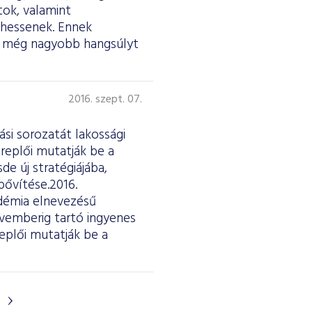
tok, valamint
lhessenek. Ennek
re még nagyobb hangsúlyt
2016. szept. 07.
si sorozatát lakossági
eplői mutatják be a
de új stratégiájába,
bővítése.2016.
adémia elnevezésű
vemberig tartó ingyenes
eplői mutatják be a