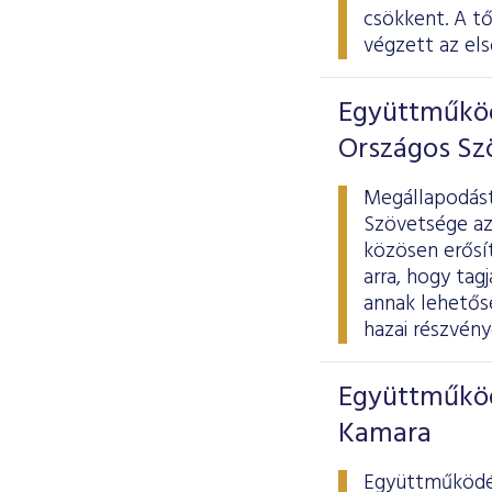
csökkent. A t
végzett az els
Együttműköd
Országos Sz
Megállapodást
Szövetsége azz
közösen erősít
arra, hogy tag
annak lehetős
hazai részvény
Együttműköd
Kamara
Együttműködés