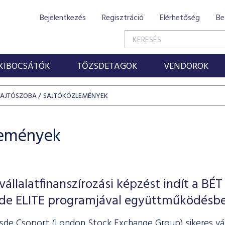
Bejelentkezés
Regisztráció
Elérhetőség
Be
KIBOCSÁTÓK
TŐZSDETAGOK
VENDOROK
SAJTÓSZOBA
SAJTÓKÖZLEMÉNYEK
lemények
állalatfinanszírozási képzést indít a BÉT
sde ELITE programjával együttműködésb
sde Csoport (London Stock Exchange Group) sikeres váll