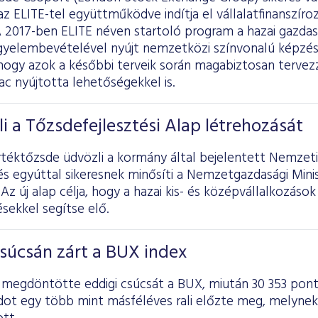
az ELITE-tel együttműködve indítja el vállalatfinanszíro
A 2017-ben ELITE néven startoló program a hazai gazda
igyelembevételével nyújt nemzetközi színvonalú képzés
, hogy azok a későbbi terveik során magabiztosan terve
ac nyújtotta lehetőségekkel is.
i a Tőzsdefejlesztési Alap létrehozását
téktőzsde üdvözli a kormány által bejelentett Nemzeti
és egyúttal sikeresnek minősíti a Nemzetgazdasági Min
 Az új alap célja, hogy a hazai kis- és középvállalkozás
sekkel segítse elő.
súcsán zárt a BUX index
n megdöntötte eddigi csúcsát a BUX, miután 30 353 pont
dot egy több mint másféléves rali előzte meg, melynek