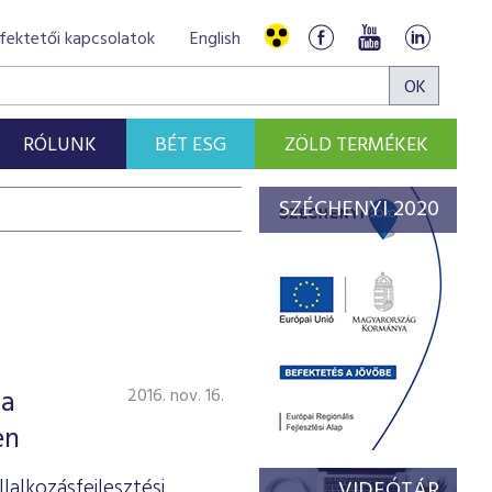
fektetői kapcsolatok
English
RÓLUNK
BÉT ESG
ZÖLD TERMÉKEK
SZÉCHENYI 2020
 a
2016. nov. 16.
en
alkozásfejlesztési
VIDEÓTÁR