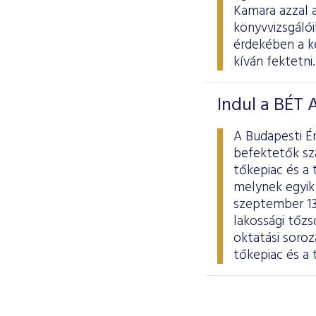
Kamara azzal a
könyvvizsgáló
érdekében a k
kíván fektetni.
Indul a BÉT
A Budapesti Ér
befektetők sz
tőkepiac és a 
melynek egyik 
szeptember 13
lakossági tőz
oktatási soro
tőkepiac és a