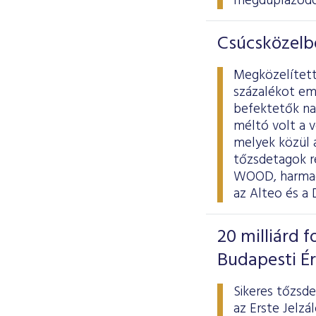
megduplázódo
Csúcsközelb
Megközelített
százalékot em
befektetők nap
méltó volt a 
melyek közül a
tőzsdetagok r
WOOD, harmadik
az Alteo és a
20 milliárd f
Budapesti É
Sikeres tőzsde
az Erste Jelzá