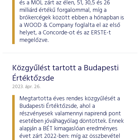
és a MOL zárt az élen, 51, 30,5 és 26
milliárd értékű forgalommal, míg a
brókercégek között ebben a hónapban is
a WOOD & Company foglalta el az első
helyet, a Concorde-ot és az ERSTE-t
megelőzve.
Közgyűlést tartott a Budapesti
Értéktőzsde
2023. ápr. 26.
Megtartotta éves rendes közgyűlését a
Budapesti Értéktőzsde, ahol a
részvényesek valamennyi napirendi pont
esetében jóváhagyólag döntöttek. Ennek
alapján a BÉT kimagaslóan eredményes
évet zárt 2022-ben: míg az összbevétel