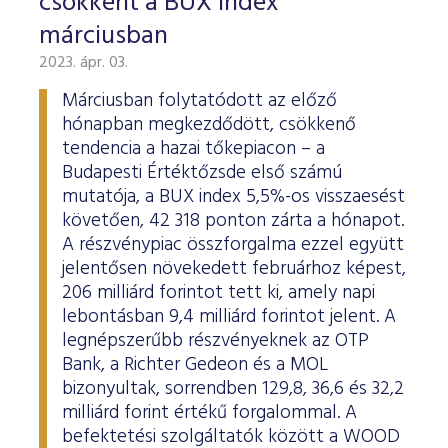
csökkent a BUX index
márciusban
2023. ápr. 03.
Márciusban folytatódott az előző
hónapban megkezdődött, csökkenő
tendencia a hazai tőkepiacon – a
Budapesti Értéktőzsde első számú
mutatója, a BUX index 5,5%-os visszaesést
követően, 42 318 ponton zárta a hónapot.
A részvénypiac összforgalma ezzel együtt
jelentősen növekedett februárhoz képest,
206 milliárd forintot tett ki, amely napi
lebontásban 9,4 milliárd forintot jelent. A
legnépszerűbb részvényeknek az OTP
Bank, a Richter Gedeon és a MOL
bizonyultak, sorrendben 129,8, 36,6 és 32,2
milliárd forint értékű forgalommal. A
befektetési szolgáltatók között a WOOD