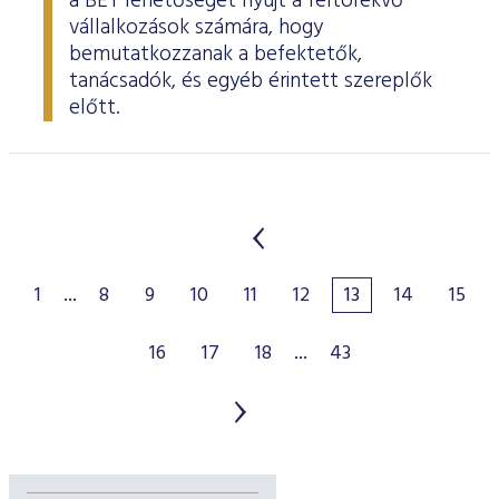
a BÉT lehetőséget nyújt a feltörekvő
vállalkozások számára, hogy
bemutatkozzanak a befektetők,
tanácsadók, és egyéb érintett szereplők
előtt.
1
...
8
9
10
11
12
13
14
15
16
17
18
...
43