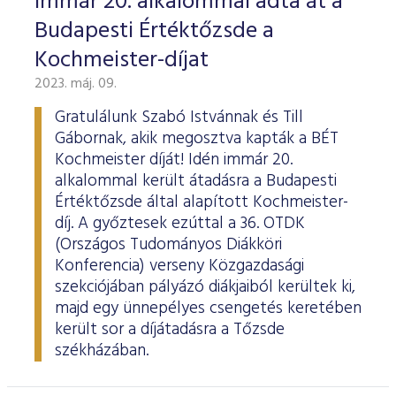
Immár 20. alkalommal adta át a
Budapesti Értéktőzsde a
Kochmeister-díjat
2023. máj. 09.
Gratulálunk Szabó Istvánnak és Till
Gábornak, akik megosztva kapták a BÉT
Kochmeister díját! Idén immár 20.
alkalommal került átadásra a Budapesti
Értéktőzsde által alapított Kochmeister-
díj. A győztesek ezúttal a 36. OTDK
(Országos Tudományos Diákköri
Konferencia) verseny Közgazdasági
szekciójában pályázó diákjaiból kerültek ki,
majd egy ünnepélyes csengetés keretében
került sor a díjátadásra a Tőzsde
székházában.