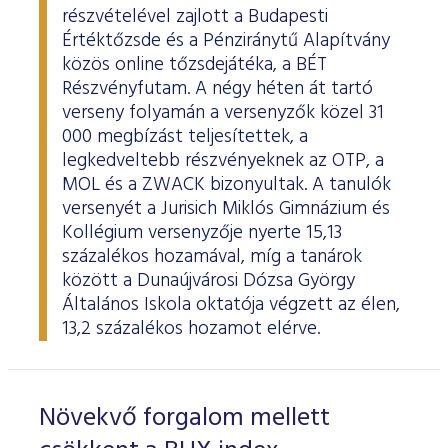
részvételével zajlott a Budapesti
Értéktőzsde és a Pénziránytű Alapítvány
közös online tőzsdejátéka, a BÉT
Részvényfutam. A négy héten át tartó
verseny folyamán a versenyzők közel 31
000 megbízást teljesítettek, a
legkedveltebb részvényeknek az OTP, a
MOL és a ZWACK bizonyultak. A tanulók
versenyét a Jurisich Miklós Gimnázium és
Kollégium versenyzője nyerte 15,13
százalékos hozamával, míg a tanárok
között a Dunaújvárosi Dózsa György
Általános Iskola oktatója végzett az élen,
13,2 százalékos hozamot elérve.
Növekvő forgalom mellett