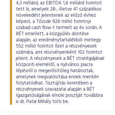
4,3 milliárd, az EBITDA 1,6 milliárd forintot
tett ki, amelyek 28-, illetve 41 százalékos
növekedést jelentenek az előző évhez
képest, a Tőzsde 928 millió forintnyi
szabad cash flow-t termelt az év során. A
BÉT emellett, a közgyűlés döntése
alapján, az eredménytartalékból mintegy
552 millió forintot fizet a részvényesek
számára, ami részvényenként 102 forintot
jelent. A részvényesek a BÉT stratégiájának
központi eleméről, a nyilvános piacra
lépésről is megerősítőleg határoztak,
amelynek megvalósítása ennek mentén
folytatódhat. Tisztújítás keretében a
részvényesek szavazatai alapján a BÉT
Igazgatóságának elnöki posztját továbbra
is dr. Patai Mihály tölti be.