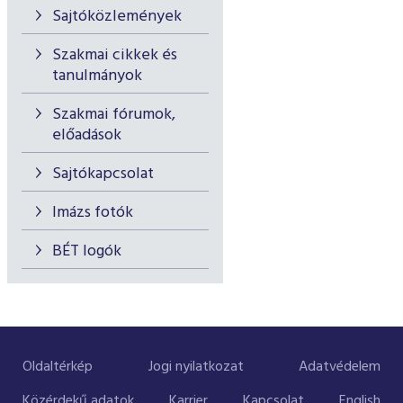
Sajtóközlemények
Szakmai cikkek és
tanulmányok
Szakmai fórumok,
előadások
Sajtókapcsolat
Imázs fotók
BÉT logók
Oldaltérkép
Jogi nyilatkozat
Adatvédelem
Közérdekű adatok
Karrier
Kapcsolat
English