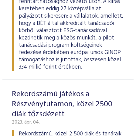
fenntarthatósághoz vezető úton. A kiírás
keretében eddig 27 középvállalat
pályázott sikeresen: a vállalatok, amellett,
hogy a BÉT által akkreditált tanácsadói
körből választott ESG-tanácsadóval
kezdhetik meg a közös munkát, a pilot
tanácsadási program költségeinek
fedezése érdekében európai uniós GINOP
támogatáshoz is jutottak, összesen közel
334 millió forint értékben.
Rekordszámú játékos a
Részvényfutamon, közel 2500
diák tőzsdézett
2023. ápr. 04.
Rekordszámú, közel 2 500 diák és tanáraik