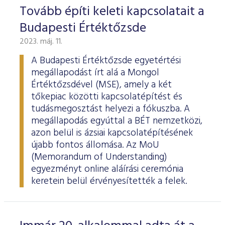
ESG Útmutató
Tovább építi keleti kapcsolatait a
Budapesti Értéktőzsde
2023. máj. 11.
A Budapesti Értéktőzsde egyetértési
megállapodást írt alá a Mongol
Értéktőzsdével (MSE), amely a két
tőkepiac közötti kapcsolatépítést és
tudásmegosztást helyezi a fókuszba. A
megállapodás egyúttal a BÉT nemzetközi,
azon belül is ázsiai kapcsolatépítésének
újabb fontos állomása. Az MoU
(Memorandum of Understanding)
egyezményt online aláírási ceremónia
keretein belül érvényesítették a felek.