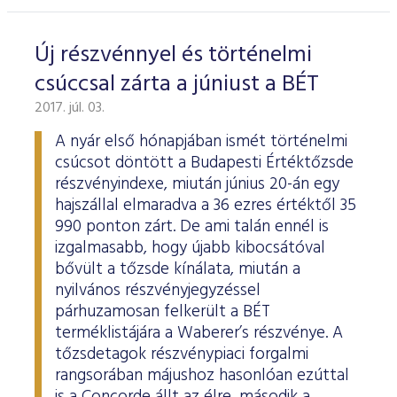
ESG Útmutató
Új részvénnyel és történelmi
csúccsal zárta a júniust a BÉT
2017. júl. 03.
A nyár első hónapjában ismét történelmi
csúcsot döntött a Budapesti Értéktőzsde
részvényindexe, miután június 20-án egy
hajszállal elmaradva a 36 ezres értéktől 35
990 ponton zárt. De ami talán ennél is
izgalmasabb, hogy újabb kibocsátóval
bővült a tőzsde kínálata, miután a
nyilvános részvényjegyzéssel
párhuzamosan felkerült a BÉT
terméklistájára a Waberer’s részvénye. A
tőzsdetagok részvénypiaci forgalmi
rangsorában májushoz hasonlóan ezúttal