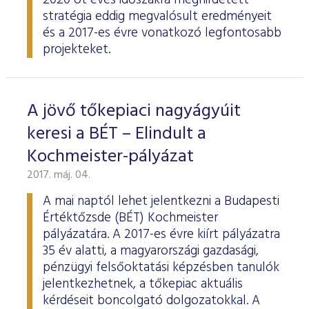
2020 öt éves időszakra meghirdetett
stratégia eddig megvalósult eredményeit
és a 2017-es évre vonatkozó legfontosabb
projekteket.
A jövő tőkepiaci nagyágyúit
keresi a BÉT – Elindult a
Kochmeister-pályázat
2017. máj. 04.
A mai naptól lehet jelentkezni a Budapesti
Értéktőzsde (BÉT) Kochmeister
pályázatára. A 2017-es évre kiírt pályázatra
35 év alatti, a magyarországi gazdasági,
pénzügyi felsőoktatási képzésben tanulók
jelentkezhetnek, a tőkepiac aktuális
kérdéseit boncolgató dolgozatokkal. A