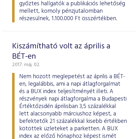
győztes hallgatók a publikációs lehetőség
mellett, komoly pénzjutalomban
részesülnek, 1.100.000 Ft összértékben.
Kiszámítható volt az április a
BÉT-en
2017. máj. 02.
Nem hozott meglepetést az április a BÉT-
en, legalábbis, ami a napi átlagforgalmat
és a BUX index teljesítményét illeti. A
részvények napi átlagforgalma a Budapesti
Értéktőzsdén áprilisban 3,5 százalékkal
lett alacsonyabb márciushoz képest, a
befektetők 21 százalékkal kisebb értékben
kötöttek üzleteket a parketten. A BUX
index az előző hónaphoz képest ismét