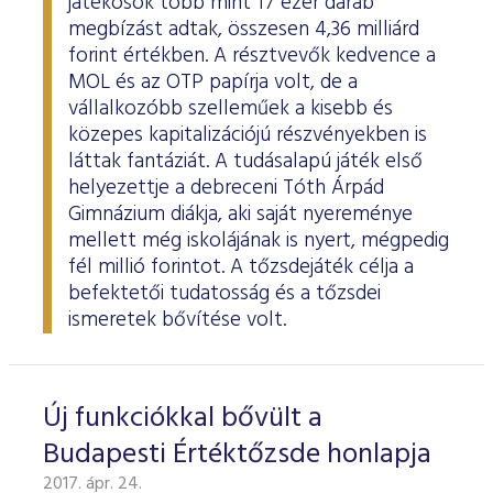
játékosok több mint 17 ezer darab
megbízást adtak, összesen 4,36 milliárd
forint értékben. A résztvevők kedvence a
MOL és az OTP papírja volt, de a
vállalkozóbb szelleműek a kisebb és
közepes kapitalizációjú részvényekben is
láttak fantáziát. A tudásalapú játék első
helyezettje a debreceni Tóth Árpád
Gimnázium diákja, aki saját nyereménye
mellett még iskolájának is nyert, mégpedig
fél millió forintot. A tőzsdejáték célja a
befektetői tudatosság és a tőzsdei
ismeretek bővítése volt.
Új funkciókkal bővült a
Budapesti Értéktőzsde honlapja
2017. ápr. 24.