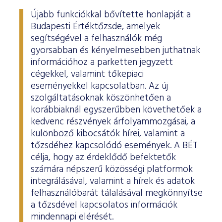
Újabb funkciókkal bővítette honlapját a
Budapesti Értéktőzsde, amelyek
segítségével a felhasználók még
gyorsabban és kényelmesebben juthatnak
információhoz a parketten jegyzett
cégekkel, valamint tőkepiaci
eseményekkel kapcsolatban. Az új
szolgáltatásoknak köszönhetően a
korábbiaknál egyszerűbben követhetőek a
kedvenc részvények árfolyammozgásai, a
különböző kibocsátók hírei, valamint a
tőzsdéhez kapcsolódó események. A BÉT
célja, hogy az érdeklődő befektetők
számára népszerű közösségi platformok
integrálásával, valamint a hírek és adatok
felhasználóbarát tálalásával megkönnyítse
a tőzsdével kapcsolatos információk
mindennapi elérését.