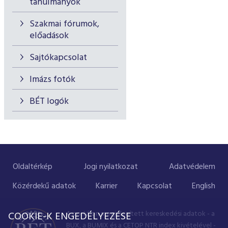
tanulmányok
Szakmai fórumok,
előadások
Sajtókapcsolat
Imázs fotók
BÉT logók
Oldaltérkép
Jogi nyilatkozat
Adatvédelem
Közérdekű adatok
Karrier
Kapcsolat
English
A portálon megjelenített kereskedési adatok - a
COOKIE-K ENGEDÉLYEZÉSE
BUX, a BUMIX és a CETOP NTR index kivételével -