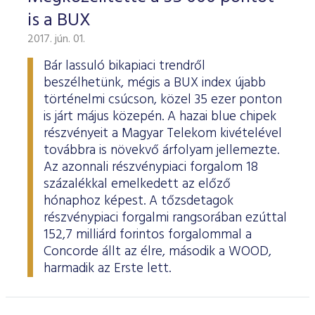
is a BUX
2017. jún. 01.
Bár lassuló bikapiaci trendről
beszélhetünk, mégis a BUX index újabb
történelmi csúcson, közel 35 ezer ponton
is járt május közepén. A hazai blue chipek
részvényeit a Magyar Telekom kivételével
továbbra is növekvő árfolyam jellemezte.
Az azonnali részvénypiaci forgalom 18
százalékkal emelkedett az előző
hónaphoz képest. A tőzsdetagok
részvénypiaci forgalmi rangsorában ezúttal
152,7 milliárd forintos forgalommal a
Concorde állt az élre, második a WOOD,
harmadik az Erste lett.