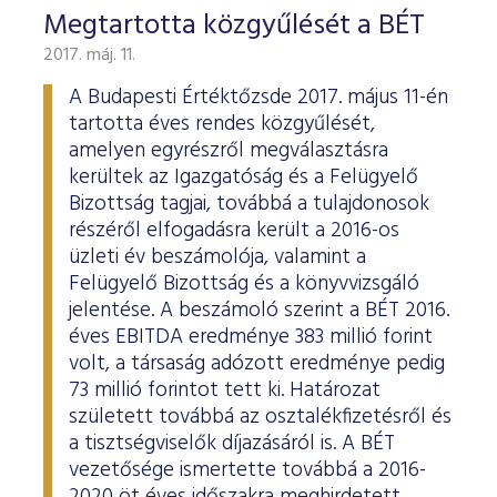
Megtartotta közgyűlését a BÉT
2017. máj. 11.
A Budapesti Értéktőzsde 2017. május 11-én
tartotta éves rendes közgyűlését,
amelyen egyrészről megválasztásra
kerültek az Igazgatóság és a Felügyelő
Bizottság tagjai, továbbá a tulajdonosok
részéről elfogadásra került a 2016-os
üzleti év beszámolója, valamint a
Felügyelő Bizottság és a könyvvizsgáló
jelentése. A beszámoló szerint a BÉT 2016.
éves EBITDA eredménye 383 millió forint
volt, a társaság adózott eredménye pedig
73 millió forintot tett ki. Határozat
született továbbá az osztalékfizetésről és
a tisztségviselők díjazásáról is. A BÉT
vezetősége ismertette továbbá a 2016-