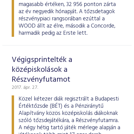
magasabb értéken, 32 956 ponton zárta
az év negyedik hónapját. A tőzsdetagok
részvénypiaci rangsorában ezúttal a
WOOD állt az élre, második a Concorde,
harmadik pedig az Erste lett.
Végigsprintelték a
középiskolások a
Részvényfutamot
2017. ápr. 27.
Közel kétezer diák regisztrált a Budapesti
Értéktőzsde (BÉT) és a Pénziránytű
Alapítvány közös középiskolás diákoknak
szóló tőzsdejátékára, a Részvényfutamra.
A négy hétig tartó játék mérlege alapján a