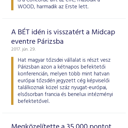
is a Concorde állt az élre, második a
WOOD, harmadik az Erste lett.
A BÉT idén is visszatért a Midcap
eventre Párizsba
2017. jún. 29.
Hat magyar tőzsdei vállalat is részt vesz
Párizsban azon a kétnapos befektetői
konferencián, melyen több mint hatvan
európai tőzsdén jegyzett cég képviselői
találkoznak közel száz nyugat-európai,
elsősorban francia és benelux intézményi
befektetővel.
Megközelítette a 35 000 pontot