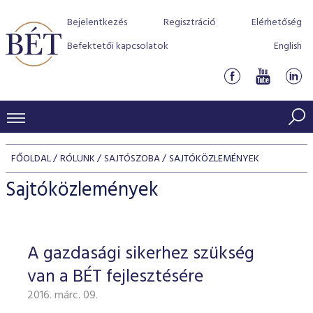
Bejelentkezés
Regisztráció
Elérhetőség
Befektetői kapcsolatok
English
KERESKEDÉSI ADATOK
FŐOLDAL
RÓLUNK
SAJTÓSZOBA
SAJTÓKÖZLEMÉNYEK
INDEXEK
BEFEKTETŐK
Sajtóközlemények
Részvényindexek
Piaci forgalom
Termékcsoportok
KIBOCSÁTÓK
Kötvényindexek
Kedvenc instrumentumok
Szabályozás
Indexek
Részvény és vállalati kötvény tőzsdei bevezetését támoga
A gazdasági sikerhez szükség
TŐZSDETAGOK
Jelzáloglevél indexek
program
Azonnali Piac
Alkalmazott díjstruktúra
BÉT szabályzatok
Részvény szekció
van a BÉT fejlesztésére
Tőzsdetagok, üzletkötők
VENDOROK
Vállalati kötvény indexek
Származékos piac
BÉT Xtend - Részvénypiac egyszerűen
Részvények
Elszámolás
Befektetővédelem
2016. márc. 09.
Hitelpapír szekció
Útmutató a taggá váláshoz