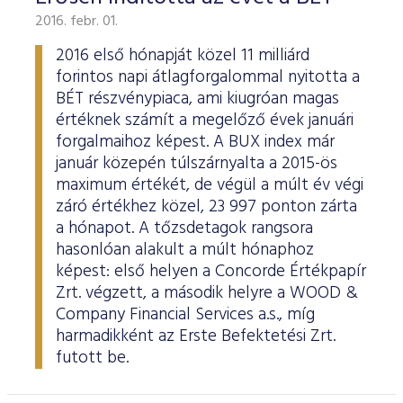
2016. febr. 01.
2016 első hónapját közel 11 milliárd
forintos napi átlagforgalommal nyitotta a
BÉT részvénypiaca, ami kiugróan magas
értéknek számít a megelőző évek januári
forgalmaihoz képest. A BUX index már
január közepén túlszárnyalta a 2015-ös
maximum értékét, de végül a múlt év végi
záró értékhez közel, 23 997 ponton zárta
a hónapot. A tőzsdetagok rangsora
hasonlóan alakult a múlt hónaphoz
képest: első helyen a Concorde Értékpapír
Zrt. végzett, a második helyre a WOOD &
Company Financial Services a.s., míg
harmadikként az Erste Befektetési Zrt.
futott be.