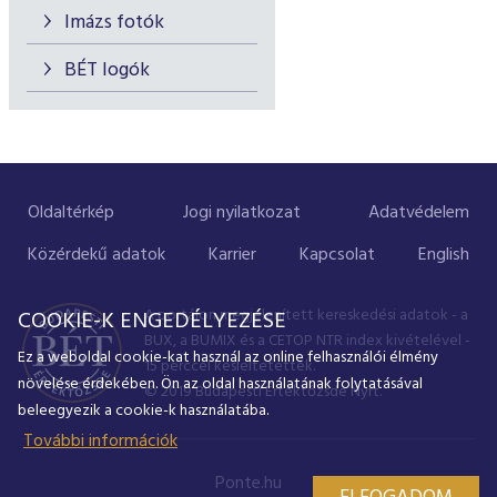
Imázs fotók
BÉT logók
Oldaltérkép
Jogi nyilatkozat
Adatvédelem
Közérdekű adatok
Karrier
Kapcsolat
English
A portálon megjelenített kereskedési adatok - a
COOKIE-K ENGEDÉLYEZÉSE
BUX, a BUMIX és a CETOP NTR index kivételével -
Ez a weboldal cookie-kat használ az online felhasználói élmény
15 perccel késleltetettek.
növelése érdekében. Ön az oldal használatának folytatásával
© 2019 Budapesti Értéktőzsde Nyrt.
beleegyezik a cookie-k használatába.
További információk
Ponte.hu