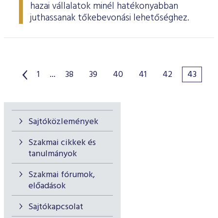
hazai vállalatok minél hatékonyabban
juthassanak tőkebevonási lehetőséghez.
1
...
38
39
40
41
42
43
Sajtóközlemények
Szakmai cikkek és
tanulmányok
Szakmai fórumok,
előadások
Sajtókapcsolat