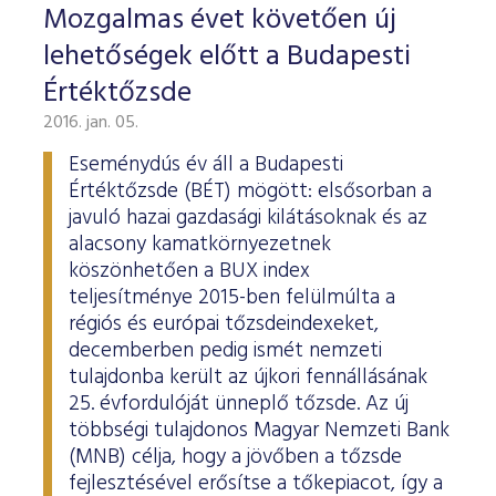
Mozgalmas évet követően új
lehetőségek előtt a Budapesti
Értéktőzsde
2016. jan. 05.
Eseménydús év áll a Budapesti
Értéktőzsde (BÉT) mögött: elsősorban a
javuló hazai gazdasági kilátásoknak és az
alacsony kamatkörnyezetnek
köszönhetően a BUX index
teljesítménye 2015-ben felülmúlta a
régiós és európai tőzsdeindexeket,
decemberben pedig ismét nemzeti
tulajdonba került az újkori fennállásának
25. évfordulóját ünneplő tőzsde. Az új
többségi tulajdonos Magyar Nemzeti Bank
(MNB) célja, hogy a jövőben a tőzsde
fejlesztésével erősítse a tőkepiacot, így a