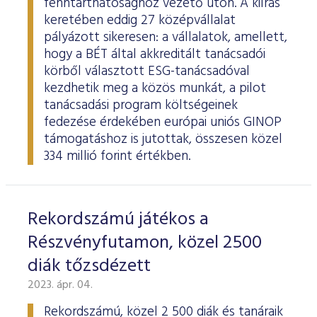
fenntarthatósághoz vezető úton. A kiírás
keretében eddig 27 középvállalat
pályázott sikeresen: a vállalatok, amellett,
hogy a BÉT által akkreditált tanácsadói
körből választott ESG-tanácsadóval
kezdhetik meg a közös munkát, a pilot
tanácsadási program költségeinek
fedezése érdekében európai uniós GINOP
támogatáshoz is jutottak, összesen közel
334 millió forint értékben.
Rekordszámú játékos a
Részvényfutamon, közel 2500
diák tőzsdézett
2023. ápr. 04.
Rekordszámú, közel 2 500 diák és tanáraik