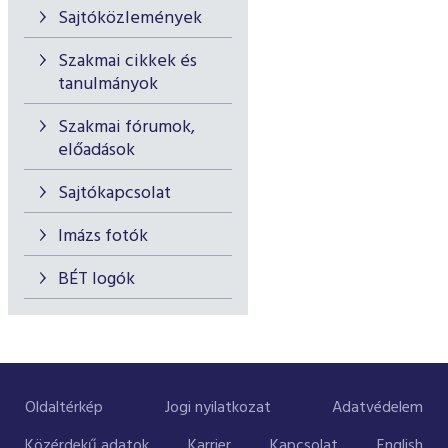
Sajtóközlemények
Szakmai cikkek és
tanulmányok
Szakmai fórumok,
előadások
Sajtókapcsolat
Imázs fotók
BÉT logók
Oldaltérkép
Jogi nyilatkozat
Adatvédelem
Közérdekű adatok
Karrier
Kapcsolat
English