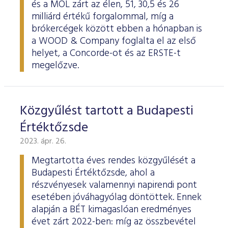
és a MOL zárt az élen, 51, 30,5 és 26
milliárd értékű forgalommal, míg a
brókercégek között ebben a hónapban is
a WOOD & Company foglalta el az első
helyet, a Concorde-ot és az ERSTE-t
megelőzve.
Közgyűlést tartott a Budapesti
Értéktőzsde
2023. ápr. 26.
Megtartotta éves rendes közgyűlését a
Budapesti Értéktőzsde, ahol a
részvényesek valamennyi napirendi pont
esetében jóváhagyólag döntöttek. Ennek
alapján a BÉT kimagaslóan eredményes
évet zárt 2022-ben: míg az összbevétel