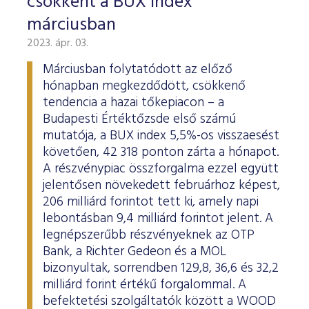
csökkent a BUX index
márciusban
2023. ápr. 03.
Márciusban folytatódott az előző
hónapban megkezdődött, csökkenő
tendencia a hazai tőkepiacon – a
Budapesti Értéktőzsde első számú
mutatója, a BUX index 5,5%-os visszaesést
követően, 42 318 ponton zárta a hónapot.
A részvénypiac összforgalma ezzel együtt
jelentősen növekedett februárhoz képest,
206 milliárd forintot tett ki, amely napi
lebontásban 9,4 milliárd forintot jelent. A
legnépszerűbb részvényeknek az OTP
Bank, a Richter Gedeon és a MOL
bizonyultak, sorrendben 129,8, 36,6 és 32,2
milliárd forint értékű forgalommal. A
befektetési szolgáltatók között a WOOD