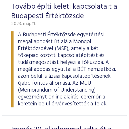
ESG Útmutató
Tovább építi keleti kapcsolatait a
Budapesti Értéktőzsde
2023. máj. 11.
A Budapesti Értéktőzsde egyetértési
megállapodást írt alá a Mongol
Értéktőzsdével (MSE), amely a két
tőkepiac közötti kapcsolatépítést és
tudásmegosztást helyezi a fókuszba. A
megállapodás egyúttal a BÉT nemzetközi,
azon belül is ázsiai kapcsolatépítésének
újabb fontos állomása. Az MoU
(Memorandum of Understanding)
egyezményt online aláírási ceremónia
keretein belül érvényesítették a felek.