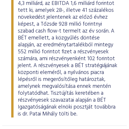
4,3 milliárd, az EBITDA 1,6 milliárd forintot
tett ki, amelyek 28-, illetve 41 százalékos
növekedést jelentenek az előző évhez
képest, a Tőzsde 928 millió forintnyi
szabad cash flow-t termelt az év során. A
BÉT emellett, a közgyűlés döntése
alapján, az eredménytartalékból mintegy
552 millió forintot fizet a részvényesek
számára, ami részvényenként 102 forintot
jelent. A részvényesek a BÉT stratégiájának
központi eleméről, a nyilvános piacra
lépésről is megerősítőleg határoztak,
amelynek megvalósítása ennek mentén
folytatódhat. Tisztújítás keretében a
részvényesek szavazatai alapján a BÉT
Igazgatóságának elnöki posztját továbbra
is dr. Patai Mihály tölti be.