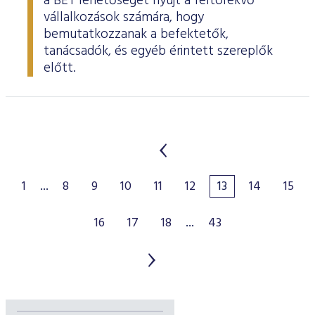
a BÉT lehetőséget nyújt a feltörekvő
vállalkozások számára, hogy
bemutatkozzanak a befektetők,
tanácsadók, és egyéb érintett szereplők
előtt.
1
...
8
9
10
11
12
13
14
15
16
17
18
...
43