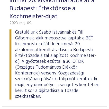
Immár 20. alkalommal adta át a
Budapesti Értéktőzsde a
Kochmeister-díjat
2023. máj. 09.
Gratulálunk Szabó Istvánnak és Till
Gábornak, akik megosztva kapták a BÉT
Kochmeister díját! Idén immár 20.
alkalommal került átadásra a Budapesti
Értéktőzsde által alapított Kochmeister-
díj. A győztesek ezúttal a 36. OTDK
(Országos Tudományos Diákköri
Konferencia) verseny Közgazdasági
szekciójában pályázó diákjaiból kerültek ki,
majd egy ünnepélyes csengetés keretében
került sor a díjátadásra a Tőzsde
székházában.