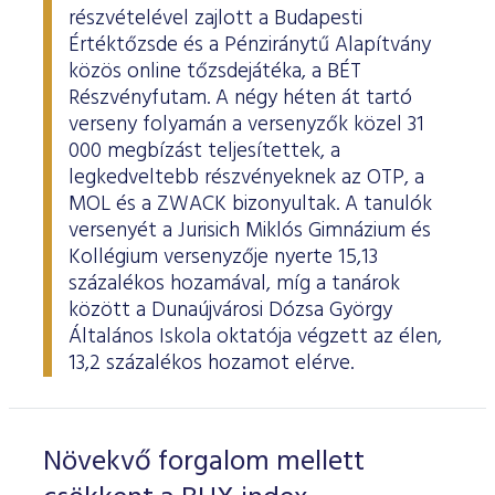
részvételével zajlott a Budapesti
Értéktőzsde és a Pénziránytű Alapítvány
közös online tőzsdejátéka, a BÉT
Részvényfutam. A négy héten át tartó
verseny folyamán a versenyzők közel 31
000 megbízást teljesítettek, a
legkedveltebb részvényeknek az OTP, a
MOL és a ZWACK bizonyultak. A tanulók
versenyét a Jurisich Miklós Gimnázium és
Kollégium versenyzője nyerte 15,13
százalékos hozamával, míg a tanárok
között a Dunaújvárosi Dózsa György
Általános Iskola oktatója végzett az élen,
13,2 százalékos hozamot elérve.
Növekvő forgalom mellett