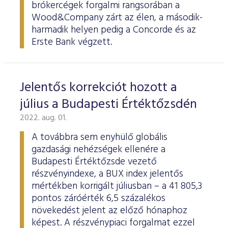
brókercégek forgalmi rangsorában a
Wood&Company zárt az élen, a második-
harmadik helyen pedig a Concorde és az
Erste Bank végzett.
Jelentős korrekciót hozott a
július a Budapesti Értéktőzsdén
2022. aug. 01.
A továbbra sem enyhülő globális
gazdasági nehézségek ellenére a
Budapesti Értéktőzsde vezető
részvényindexe, a BUX index jelentős
mértékben korrigált júliusban – a 41 805,3
pontos záróérték 6,5 százalékos
növekedést jelent az előző hónaphoz
képest. A részvénypiaci forgalmat ezzel