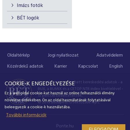
Imázs fotók
BÉT logók
Oldaltérkép
Jogi nyilatkozat
Adatvédelem
Közérdekű adatok
Karrier
Kapcsolat
English
A portálon megjelenített kereskedési adatok - a
COOKIE-K ENGEDÉLYEZÉSE
BUX, a BUMIX és a CETOP NTR index kivételével -
Ez a weboldal cookie-kat használ az online felhasználói élmény
15 perccel késleltetettek.
növelése érdekében. Ön az oldal használatának folytatásával
© 2019 Budapesti Értéktőzsde Nyrt.
beleegyezik a cookie-k használatába.
További információk
Ponte.hu
ELFOGADOM