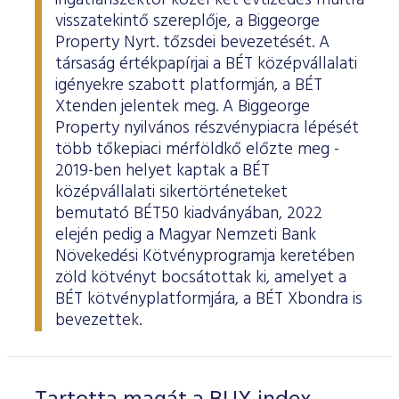
ingatlanszektor közel két évtizedes múltra
visszatekintő szereplője, a Biggeorge
Property Nyrt. tőzsdei bevezetését. A
társaság értékpapírjai a BÉT középvállalati
igényekre szabott platformján, a BÉT
Xtenden jelentek meg. A Biggeorge
Property nyilvános részvénypiacra lépését
több tőkepiaci mérföldkő előzte meg -
2019-ben helyet kaptak a BÉT
középvállalati sikertörténeteket
bemutató BÉT50 kiadványában, 2022
elején pedig a Magyar Nemzeti Bank
Növekedési Kötvényprogramja keretében
zöld kötvényt bocsátottak ki, amelyet a
BÉT kötvényplatformjára, a BÉT Xbondra is
bevezettek.