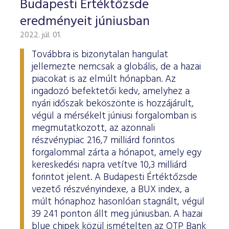
Budapesti Értéktőzsde
eredményeit júniusban
2022. júl. 01.
Továbbra is bizonytalan hangulat
jellemezte nemcsak a globális, de a hazai
piacokat is az elmúlt hónapban. Az
ingadozó befektetői kedv, amelyhez a
nyári időszak beköszönte is hozzájárult,
végül a mérsékelt júniusi forgalomban is
megmutatkozott, az azonnali
részvénypiac 216,7 milliárd forintos
forgalommal zárta a hónapot, amely egy
kereskedési napra vetítve 10,3 milliárd
forintot jelent. A Budapesti Értéktőzsde
vezető részvényindexe, a BUX index, a
múlt hónaphoz hasonlóan stagnált, végül
39 241 ponton állt meg júniusban. A hazai
blue chipek közül ismételten az OTP Bank