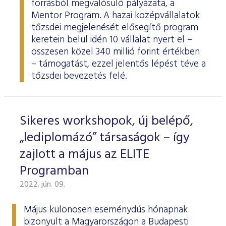
forrásból megvalósuló pályázata, a
Mentor Program. A hazai középvállalatok
tőzsdei megjelenését elősegítő program
keretein belül idén 10 vállalat nyert el –
összesen közel 340 millió forint értékben
– támogatást, ezzel jelentős lépést téve a
tőzsdei bevezetés felé.
Sikeres workshopok, új belépő,
„lediplomázó” társaságok – így
zajlott a május az ELITE
Programban
2022. jún. 09.
Május különösen eseménydús hónapnak
bizonyult a Magyarországon a Budapesti