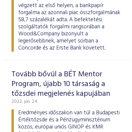
végzett az első helyen, a bankpapír
forgalma az azonnali piac összforgalmának
58,7 százalékát adta. A befektetési
szolgáltatók forgalmi rangsorában a
Wood&Company bizonyult a
legerősebbnek, amelyet sorban a
Concorde és az Erste Bank követett.
Tovább bővül a BÉT Mentor
Program, újabb 10 társaság a
tőzsdei megjelenés kapujában
2022. jún. 24.
Eredményes időszakon van túl a Budapesti
Értéktőzsde és a Pénzügyminisztérium
közös, európai uniós GINOP és KMR