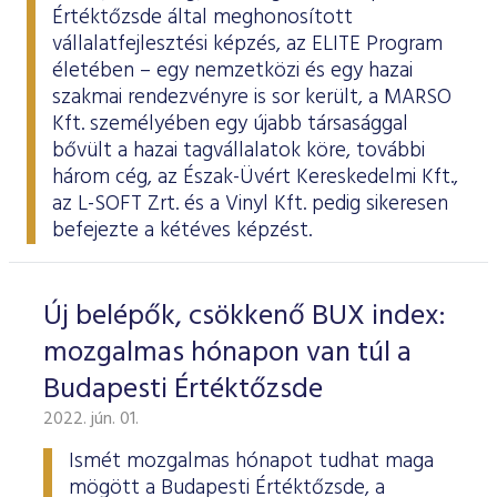
Értéktőzsde által meghonosított
vállalatfejlesztési képzés, az
ELITE Program
életében – egy nemzetközi és egy hazai
szakmai rendezvényre is sor került, a MARSO
Kft. személyében egy újabb társasággal
bővült a hazai tagvállalatok köre, további
három cég, az Észak-Üvért Kereskedelmi Kft.,
az L-SOFT Zrt. és a Vinyl Kft. pedig sikeresen
befejezte a kétéves képzést.
Új belépők, csökkenő BUX index:
mozgalmas hónapon van túl a
Budapesti Értéktőzsde
2022. jún. 01.
Ismét mozgalmas hónapot tudhat maga
mögött a Budapesti Értéktőzsde, a