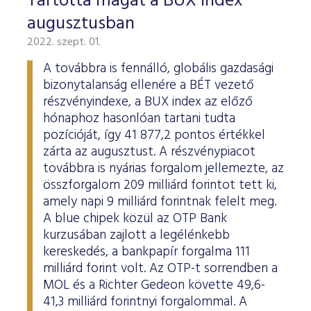
Tartotta magát a BUX index
augusztusban
2022. szept. 01.
A továbbra is fennálló, globális gazdasági
bizonytalanság ellenére a BÉT vezető
részvényindexe, a BUX index az előző
hónaphoz hasonlóan tartani tudta
pozícióját, így 41 877,2 pontos értékkel
zárta az augusztust. A részvénypiacot
továbbra is nyárias forgalom jellemezte, az
összforgalom 209 milliárd forintot tett ki,
amely napi 9 milliárd forintnak felelt meg.
A blue chipek közül az OTP Bank
kurzusában zajlott a legélénkebb
kereskedés, a bankpapír forgalma 111
milliárd forint volt. Az OTP-t sorrendben a
MOL és a Richter Gedeon követte 49,6-
41,3 milliárd forintnyi forgalommal. A