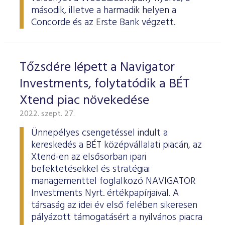
ESG Útmutató
második, illetve a harmadik helyen a
Concorde és az Erste Bank végzett.
Tőzsdére lépett a Navigator
Investments, folytatódik a BÉT
Xtend piac növekedése
2022. szept. 27.
Ünnepélyes csengetéssel indult a
kereskedés a BÉT középvállalati piacán, az
Xtend-en az elsősorban ipari
befektetésekkel és stratégiai
managementtel foglalkozó NAVIGATOR
Investments Nyrt. értékpapírjaival. A
társaság az idei év első felében sikeresen
pályázott támogatásért a nyilvános piacra