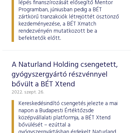
lépés finanszírozását elősegítő Mentor
Programban, júniusban pedig a BÉT
zártkörű tranzakciók létrejöttét ösztönző
kezdeményezése, a BÉT Xmatch
rendezvényén mutatkozott be a
befektetők előtt.
A Naturland Holding csengetett,
gyógyszergyártó részvénnyel
bővült a BÉT Xtend
2022. szept. 26.
Kereskedésindító csengetés jelezte a mai
napon a Budapesti Értéktőzsde
középvállalati platformja, a BÉT Xtend
bővülését – ezúttal a
gyógyszergyártásban érdekelt Naturland