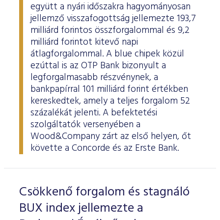
együtt a nyári időszakra hagyományosan
jellemző visszafogottság jellemezte 193,7
milliárd forintos összforgalommal és 9,2
milliárd forintot kitevő napi
átlagforgalommal. A blue chipek közül
ezúttal is az OTP Bank bizonyult a
legforgalmasabb részvénynek, a
bankpapírral 101 milliárd forint értékben
kereskedtek, amely a teljes forgalom 52
százalékát jelenti. A befektetési
szolgáltatók versenyében a
Wood&Company zárt az első helyen, őt
követte a Concorde és az Erste Bank.
Csökkenő forgalom és stagnáló
BUX index jellemezte a