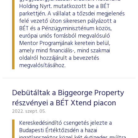
Holding Nyrt. mutatkozott be a BÉT
parkettjén. A vállalat a tőzsdei megjelenés
felé vezető úton sikeresen pályázott a
BÉT és a Pénzügyminisztérium közös,
európai uniós forrásból megvalósuló
Mentor Programjának keretein belül,
amely mind financiális-, mind szakmai
oldalról hozzájárult a bevezetés
megvalósításához.
Debütáltak a Biggeorge Property
részvényei a BÉT Xtend piacon
2022. szept. 05.
Kereskedésindító csengetés jelezte a
Budapesti Értéktőzsdén a hazai