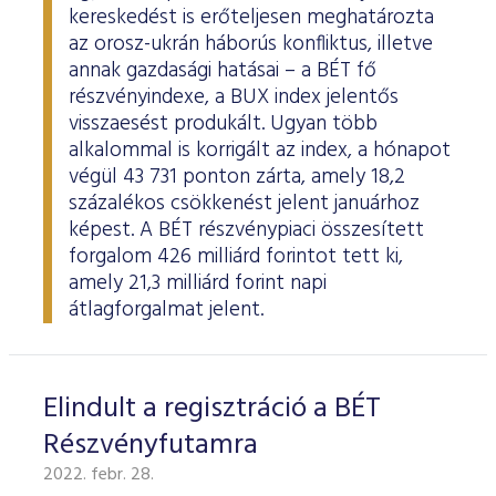
ESG Útmutató
kereskedést is erőteljesen meghatározta
az orosz-ukrán háborús konfliktus, illetve
annak gazdasági hatásai – a BÉT fő
részvényindexe, a BUX index jelentős
visszaesést produkált. Ugyan több
alkalommal is korrigált az index, a hónapot
végül 43 731 ponton zárta, amely 18,2
százalékos csökkenést jelent januárhoz
képest. A BÉT részvénypiaci összesített
forgalom 426 milliárd forintot tett ki,
amely 21,3 milliárd forint napi
átlagforgalmat jelent.
Elindult a regisztráció a BÉT
Részvényfutamra
2022. febr. 28.