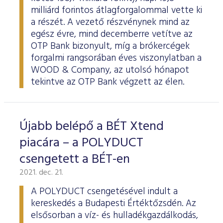
milliárd forintos átlagforgalommal vette ki
a részét. A vezető részvénynek mind az
egész évre, mind decemberre vetítve az
OTP Bank bizonyult, míg a brókercégek
forgalmi rangsorában éves viszonylatban a
WOOD & Company, az utolsó hónapot
tekintve az OTP Bank végzett az élen.
Újabb belépő a BÉT Xtend
piacára – a POLYDUCT
csengetett a BÉT-en
2021. dec. 21.
A POLYDUCT csengetésével indult a
kereskedés a Budapesti Értéktőzsdén. Az
elsősorban a víz- és hulladékgazdálkodás,