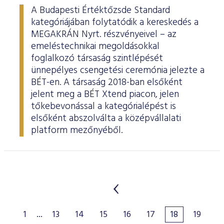
A Budapesti Értéktőzsde Standard
kategóriájában folytatódik a kereskedés a
MEGAKRÁN Nyrt. részvényeivel – az
emeléstechnikai megoldásokkal
foglalkozó társaság szintlépését
ünnepélyes csengetési ceremónia jelezte a
BÉT-en. A társaság 2018-ban elsőként
jelent meg a BÉT Xtend piacon, jelen
tőkebevonással a kategórialépést is
elsőként abszolválta a középvállalati
platform mezőnyéből.
1
...
13
14
15
16
17
18
19