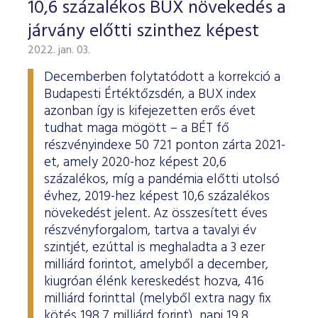
10,6 százalékos BUX növekedés a
járvány előtti szinthez képest
2022. jan. 03.
Decemberben folytatódott a korrekció a
Budapesti Értéktőzsdén, a BUX index
azonban így is kifejezetten erős évet
tudhat maga mögött – a BÉT fő
részvényindexe 50 721 ponton zárta 2021-
et, amely 2020-hoz képest 20,6
százalékos, míg a pandémia előtti utolsó
évhez, 2019-hez képest 10,6 százalékos
növekedést jelent. Az összesített éves
részvényforgalom, tartva a tavalyi év
szintjét, ezúttal is meghaladta a 3 ezer
milliárd forintot, amelyből a december,
kiugróan élénk kereskedést hozva, 416
milliárd forinttal (melyből extra nagy fix
kötés 198,7 milliárd forint), napi 19,8