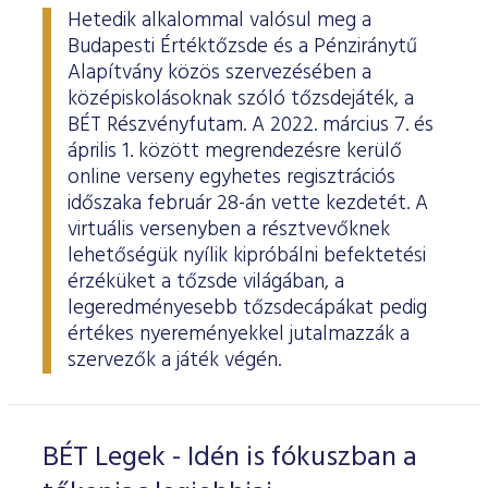
Hetedik alkalommal valósul meg a
Budapesti Értéktőzsde és a Pénziránytű
Alapítvány közös szervezésében a
középiskolásoknak szóló tőzsdejáték, a
BÉT Részvényfutam. A 2022. március 7. és
április 1. között megrendezésre kerülő
online verseny egyhetes regisztrációs
időszaka február 28-án vette kezdetét. A
virtuális versenyben a résztvevőknek
lehetőségük nyílik kipróbálni befektetési
érzéküket a tőzsde világában, a
legeredményesebb tőzsdecápákat pedig
értékes nyereményekkel jutalmazzák a
szervezők a játék végén.
BÉT Legek - Idén is fókuszban a