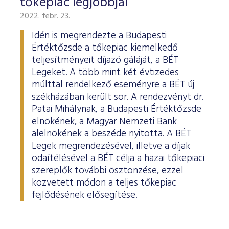
tőkepiac legjobbjai
2022. febr. 23.
Idén is megrendezte a Budapesti
Értéktőzsde a tőkepiac kiemelkedő
teljesítményeit díjazó gáláját, a BÉT
Legeket. A több mint két évtizedes
múlttal rendelkező eseményre a BÉT új
székházában került sor. A rendezvényt dr.
Patai Mihálynak, a Budapesti Értéktőzsde
elnökének, a Magyar Nemzeti Bank
alelnökének a beszéde nyitotta. A BÉT
Legek megrendezésével, illetve a díjak
odaítélésével a BÉT célja a hazai tőkepiaci
szereplők további ösztönzése, ezzel
közvetett módon a teljes tőkepiac
fejlődésének elősegítése.