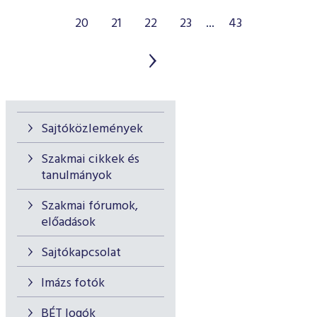
20
21
22
23
...
43
Sajtóközlemények
Szakmai cikkek és
tanulmányok
Szakmai fórumok,
előadások
Sajtókapcsolat
Imázs fotók
BÉT logók