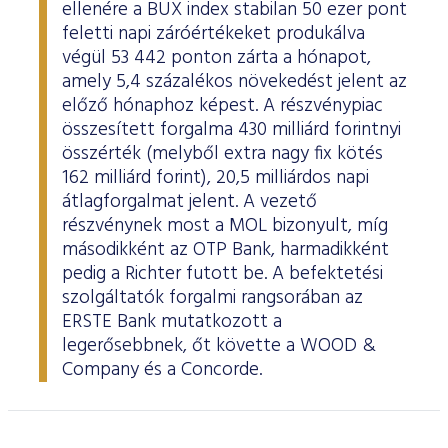
ellenére a BUX index stabilan 50 ezer pont
feletti napi záróértékeket produkálva
végül 53 442 ponton zárta a hónapot,
amely 5,4 százalékos növekedést jelent az
előző hónaphoz képest. A részvénypiac
összesített forgalma 430 milliárd forintnyi
összérték (melyből extra nagy fix kötés
162 milliárd forint), 20,5 milliárdos napi
átlagforgalmat jelent. A vezető
részvénynek most a MOL bizonyult, míg
másodikként az OTP Bank, harmadikként
pedig a Richter futott be. A befektetési
szolgáltatók forgalmi rangsorában az
ERSTE Bank mutatkozott a
legerősebbnek, őt követte a WOOD &
Company és a Concorde.