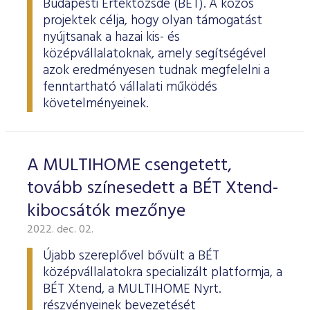
Budapesti Értéktőzsde (BÉT). A közös
projektek célja, hogy olyan támogatást
nyújtsanak a hazai kis- és
középvállalatoknak, amely segítségével
azok eredményesen tudnak megfelelni a
fenntartható vállalati működés
követelményeinek.
A MULTIHOME csengetett,
tovább színesedett a BÉT Xtend-
kibocsátók mezőnye
2022. dec. 02.
Újabb szereplővel bővült a BÉT
középvállalatokra specializált platformja, a
BÉT Xtend, a MULTIHOME Nyrt.
részvényeinek bevezetését