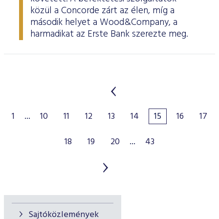
közül a Concorde zárt az élen, míg a
második helyet a Wood&Company, a
harmadikat az Erste Bank szerezte meg.
1
...
10
11
12
13
14
15
16
17
18
19
20
...
43
Sajtóközlemények