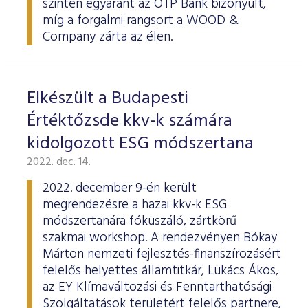
szinten egyaránt az OTP Bank bizonyult,
ESG Útmutató
míg a forgalmi rangsort a WOOD &
Company zárta az élen.
Elkészült a Budapesti
Értéktőzsde kkv-k számára
kidolgozott ESG módszertana
2022. dec. 14.
2022. december 9-én került
megrendezésre a hazai kkv-k ESG
módszertanára fókuszáló, zártkörű
szakmai workshop. A rendezvényen Bókay
Márton nemzeti fejlesztés-finanszírozásért
felelős helyettes államtitkár, Lukács Ákos,
az EY Klímaváltozási és Fenntarthatósági
Szolgáltatások területért felelős partnere,