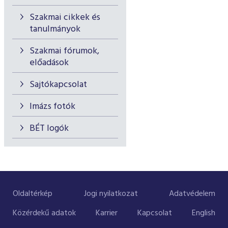
Szakmai cikkek és
tanulmányok
Szakmai fórumok,
előadások
Sajtókapcsolat
Imázs fotók
BÉT logók
Oldaltérkép
Jogi nyilatkozat
Adatvédelem
Közérdekű adatok
Karrier
Kapcsolat
English