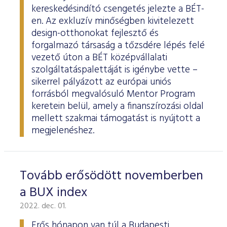
kereskedésindító csengetés jelezte a BÉT-
en. Az exkluzív minőségben kivitelezett
design-otthonokat fejlesztő és
forgalmazó társaság a tőzsdére lépés felé
vezető úton a BÉT középvállalati
szolgáltatáspalettáját is igénybe vette –
sikerrel pályázott az európai uniós
forrásból megvalósuló Mentor Program
keretein belül, amely a finanszírozási oldal
mellett szakmai támogatást is nyújtott a
megjelenéshez.
Tovább erősödött novemberben
a BUX index
2022. dec. 01.
Erős hónapon van túl a Budapesti