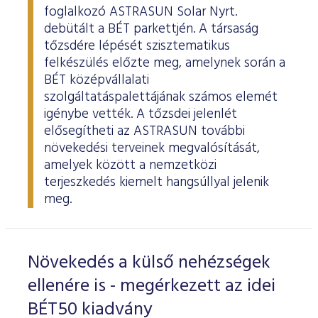
foglalkozó ASTRASUN Solar Nyrt.
debütált a BÉT parkettjén. A társaság
tőzsdére lépését szisztematikus
felkészülés előzte meg, amelynek során a
BÉT középvállalati
szolgáltatáspalettájának számos elemét
igénybe vették. A tőzsdei jelenlét
elősegítheti az ASTRASUN további
növekedési terveinek megvalósítását,
amelyek között a nemzetközi
terjeszkedés kiemelt hangsúllyal jelenik
meg.
Növekedés a külső nehézségek
ellenére is - megérkezett az idei
BÉT50 kiadvány