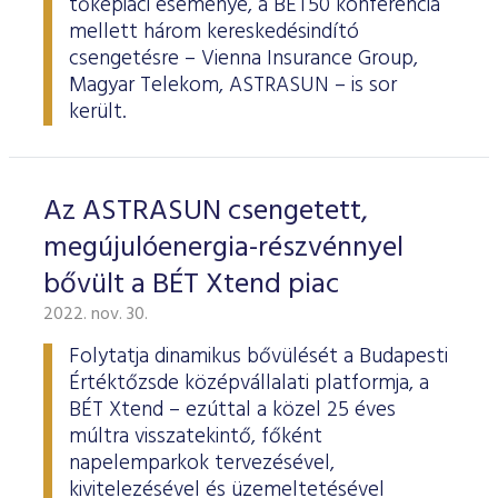
tőkepiaci eseménye, a BÉT50 konferencia
mellett három kereskedésindító
csengetésre – Vienna Insurance Group,
Magyar Telekom, ASTRASUN – is sor
került.
Az ASTRASUN csengetett,
megújulóenergia-részvénnyel
bővült a BÉT Xtend piac
2022. nov. 30.
Folytatja dinamikus bővülését a Budapesti
Értéktőzsde középvállalati platformja, a
BÉT Xtend – ezúttal a közel 25 éves
múltra visszatekintő, főként
napelemparkok tervezésével,
kivitelezésével és üzemeltetésével