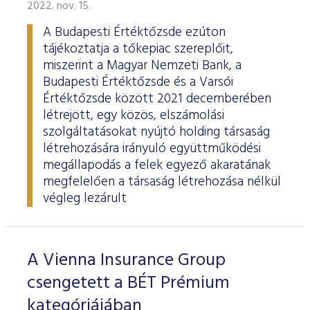
2022. nov. 15.
A Budapesti Értéktőzsde ezúton
tájékoztatja a tőkepiac szereplőit,
miszerint a Magyar Nemzeti Bank, a
Budapesti Értéktőzsde és a Varsói
Értéktőzsde között 2021 decemberében
létrejött, egy közös, elszámolási
szolgáltatásokat nyújtó holding társaság
létrehozására irányuló együttműködési
megállapodás a felek egyező akaratának
megfelelően a társaság létrehozása nélkül
végleg lezárult
A Vienna Insurance Group
csengetett a BÉT Prémium
kategóriájában