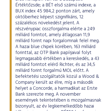
Értéktőzsde; a BÉT első számú indexe, a
BUX index 45 984,2 ponton zárt, amely
októberhez képest szignifikáns, 12
százalékos növekedést jelent. A
részvénypiac összforgalma elérte a 249
milliárd forintot, amely átlagosan 11,9
milliárd forint napi forgalomnak felel meg.
A hazai blue chipek körében, 163 milliárd
forinttal, az OTP Bank papírjaival folyt
legmagasabb értékben a kereskedés, a 43
milliárd forintot elérő Richter, és az 34,5
milliárd forint forgalmú MOL előtt. A
befektetési szolgáltatók közül a Wood &
Company került az élre, míg a második
helyet a Concorde, a harmadikat az Erste
Bank szerezte meg. A november
események tekintetében is mozgalmasnak
bizonyult, az év legkiemelkedőbb hazai