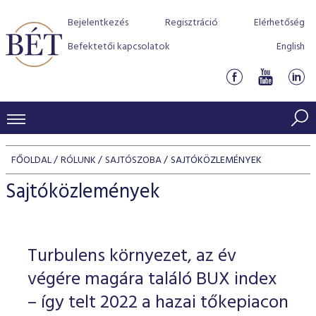
Bejelentkezés
Regisztráció
Elérhetőség
Befektetői kapcsolatok
English
KERESKEDÉSI ADATOK
FŐOLDAL
RÓLUNK
SAJTÓSZOBA
SAJTÓKÖZLEMÉNYEK
INDEXEK
BEFEKTETŐK
Sajtóközlemények
Részvényindexek
Piaci forgalom
Termékcsoportok
KIBOCSÁTÓK
Kötvényindexek
Kedvenc instrumentumok
Szabályozás
Indexek
Részvény és vállalati kötvény tőzsdei bevezetését támoga
Turbulens környezet, az év
TŐZSDETAGOK
Jelzáloglevél indexek
program
Azonnali Piac
Alkalmazott díjstruktúra
BÉT szabályzatok
Részvény szekció
végére magára találó BUX index
Tőzsdetagok, üzletkötők
VENDOROK
Vállalati kötvény indexek
Származékos piac
BÉT Xtend - Részvénypiac egyszerűen
Részvények
– így telt 2022 a hazai tőkepiacon
Elszámolás
Befektetővédelem
Hitelpapír szekció
Útmutató a taggá váláshoz