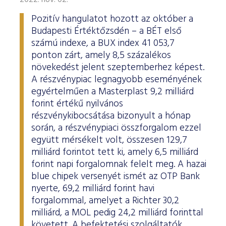
2022. nov. 02.
Pozitív hangulatot hozott az október a
Budapesti Értéktőzsdén – a BÉT első
számú indexe, a BUX index 41 053,7
ponton zárt, amely 8,5 százalékos
növekedést jelent szeptemberhez képest.
A részvénypiac legnagyobb eseményének
egyértelműen a Masterplast 9,2 milliárd
forint értékű nyilvános
részvénykibocsátása bizonyult a hónap
során, a részvénypiaci összforgalom ezzel
együtt mérsékelt volt, összesen 129,7
milliárd forintot tett ki, amely 6,5 milliárd
forint napi forgalomnak felelt meg. A hazai
blue chipek versenyét ismét az OTP Bank
nyerte, 69,2 milliárd forint havi
forgalommal, amelyet a Richter 30,2
milliárd, a MOL pedig 24,2 milliárd forinttal
követett. A befektetési szolgáltatók