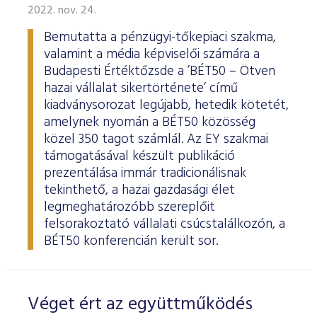
2022. nov. 24.
Bemutatta a pénzügyi-tőkepiaci szakma,
valamint a média képviselői számára a
Budapesti Értéktőzsde a ’BÉT50 – Ötven
hazai vállalat sikertörténete’ című
kiadványsorozat legújabb, hetedik kötetét,
amelynek nyomán a BÉT50 közösség
közel 350 tagot számlál. Az EY szakmai
támogatásával készült publikáció
prezentálása immár tradicionálisnak
tekinthető, a hazai gazdasági élet
legmeghatározóbb szereplőit
felsorakoztató vállalati csúcstalálkozón, a
BÉT50 konferencián került sor.
Véget ért az együttműködés