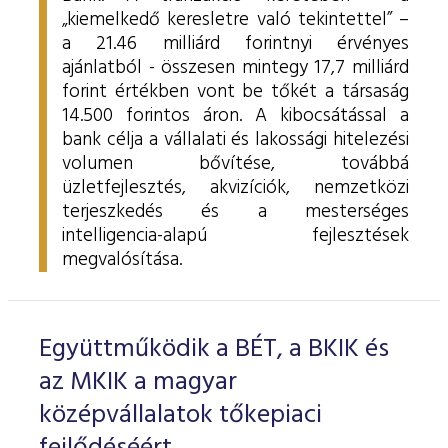
„kiemelkedő keresletre való tekintettel” –
a 21.46 milliárd forintnyi érvényes
ajánlatból - összesen mintegy 17,7 milliárd
forint értékben vont be tőkét a társaság
14.500 forintos áron. A kibocsátással a
bank célja a vállalati és lakossági hitelezési
volumen bővítése, továbbá
üzletfejlesztés, akvizíciók, nemzetközi
terjeszkedés és a mesterséges
intelligencia-alapú fejlesztések
megvalósítása.
Együttműködik a BÉT, a BKIK és
az MKIK a magyar
középvállalatok tőkepiaci