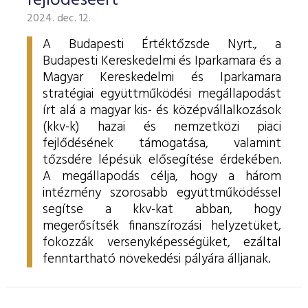
fejlődéséért
2024. dec. 12.
A Budapesti Értéktőzsde Nyrt., a
Budapesti Kereskedelmi és Iparkamara és a
Magyar Kereskedelmi és Iparkamara
stratégiai együttműködési megállapodást
írt alá a magyar kis- és középvállalkozások
(kkv-k) hazai és nemzetközi piaci
fejlődésének támogatása, valamint
tőzsdére lépésük elősegítése érdekében.
A megállapodás célja, hogy a három
intézmény szorosabb együttműködéssel
segítse a kkv-kat abban, hogy
megerősítsék finanszírozási helyzetüket,
fokozzák versenyképességüket, ezáltal
fenntartható növekedési pályára álljanak.