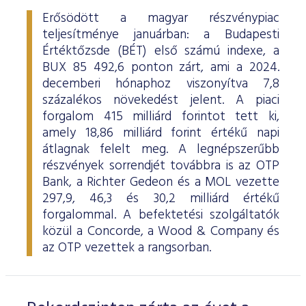
Erősödött a magyar részvénypiac
teljesítménye januárban: a Budapesti
Értéktőzsde (BÉT) első számú indexe, a
BUX 85 492,6 ponton zárt, ami a 2024.
decemberi hónaphoz viszonyítva 7,8
százalékos növekedést jelent. A piaci
forgalom 415 milliárd forintot tett ki,
amely 18,86 milliárd forint értékű napi
átlagnak felelt meg. A legnépszerűbb
részvények sorrendjét továbbra is az OTP
Bank, a Richter Gedeon és a MOL vezette
297,9, 46,3 és 30,2 milliárd értékű
forgalommal. A befektetési szolgáltatók
közül a Concorde, a Wood & Company és
az OTP vezettek a rangsorban.