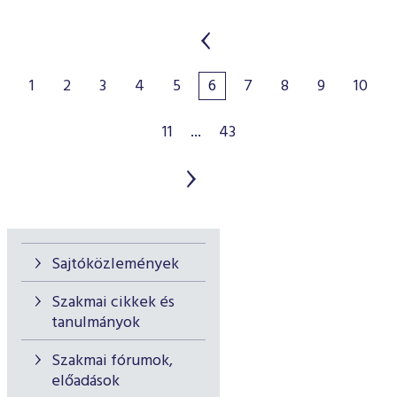
1
2
3
4
5
6
7
8
9
10
11
...
43
Sajtóközlemények
Szakmai cikkek és
tanulmányok
Szakmai fórumok,
előadások