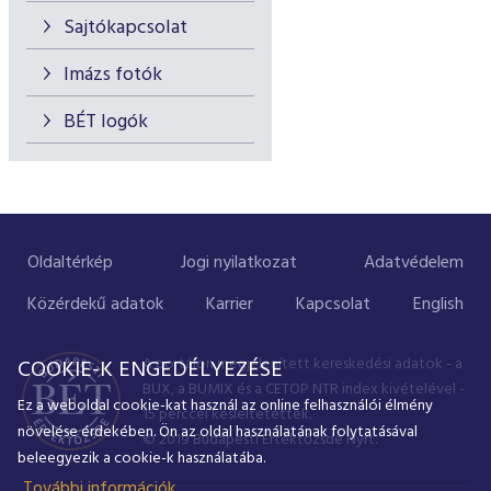
Sajtókapcsolat
Imázs fotók
BÉT logók
Oldaltérkép
Jogi nyilatkozat
Adatvédelem
Közérdekű adatok
Karrier
Kapcsolat
English
A portálon megjelenített kereskedési adatok - a
COOKIE-K ENGEDÉLYEZÉSE
BUX, a BUMIX és a CETOP NTR index kivételével -
Ez a weboldal cookie-kat használ az online felhasználói élmény
15 perccel késleltetettek.
növelése érdekében. Ön az oldal használatának folytatásával
© 2019 Budapesti Értéktőzsde Nyrt.
beleegyezik a cookie-k használatába.
További információk