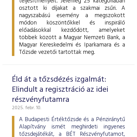
teljesítményeit. Jelenleg 25 kategóriában
osztott ki díjakat a szakmai zsűri. A
nagyszabású esemény a megszokott
módon köszöntőkkel és inspiráló
előadásokkal kezdődött, amelyeket
többek között a Magyar Nemzeti Bank, a
Magyar Kereskedelmi és Iparkamara és a
Tőzsde vezetői tartottak meg.
Éld át a tőzsdézés izgalmát:
Elindult a regisztráció az idei
részvényfutamra
2025. febr. 10.
A Budapesti Értéktőzsde és a Pénziránytű
Alapítvány ismét meghirdeti ingyenes
tőzsdejátékát, a BÉT Részvényfutamot,