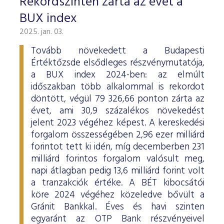
Rekordszinten zárta az évet a
BUX index
2025. jan. 03.
Tovább növekedett a Budapesti
Értéktőzsde elsődleges részvénymutatója,
a BUX index 2024-ben: az elmúlt
időszakban több alkalommal is rekordot
döntött, végül 79 326,66 ponton zárta az
évet, ami 30,9 százalékos növekedést
jelent 2023 végéhez képest. A kereskedési
forgalom összességében 2,96 ezer milliárd
forintot tett ki idén, míg decemberben 231
milliárd forintos forgalom valósult meg,
napi átlagban pedig 13,6 milliárd forint volt
a tranzakciók értéke. A BÉT kibocsátói
köre 2024 végéhez közeledve bővült a
Gránit Bankkal. Éves és havi szinten
egyaránt az OTP Bank részvényeivel