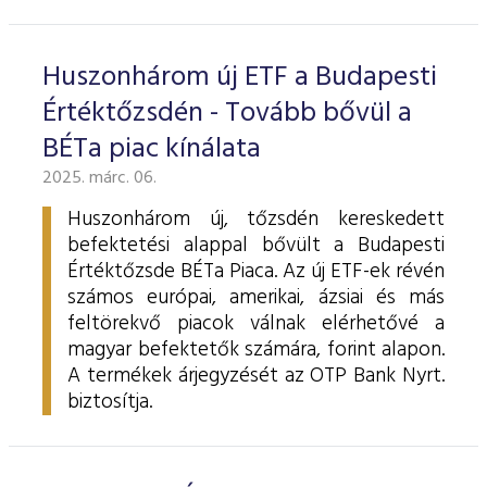
ESG Útmutató
Huszonhárom új ETF a Budapesti
Értéktőzsdén - Tovább bővül a
BÉTa piac kínálata
2025. márc. 06.
Huszonhárom új, tőzsdén kereskedett
befektetési alappal bővült a Budapesti
Értéktőzsde BÉTa Piaca. Az új ETF-ek révén
számos európai, amerikai, ázsiai és más
feltörekvő piacok válnak elérhetővé a
magyar befektetők számára, forint alapon.
A termékek árjegyzését az OTP Bank Nyrt.
biztosítja.