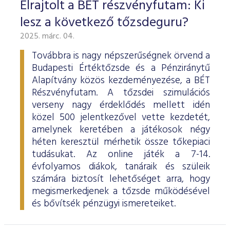
Elrajtolt a BÉT részvényfutam: Ki
lesz a következő tőzsdeguru?
2025. márc. 04.
Továbbra is nagy népszerűségnek örvend a
Budapesti Értéktőzsde és a Pénziránytű
Alapítvány közös kezdeményezése, a BÉT
Részvényfutam. A tőzsdei szimulációs
verseny nagy érdeklődés mellett idén
közel 500 jelentkezővel vette kezdetét,
amelynek keretében a játékosok négy
héten keresztül mérhetik össze tőkepiaci
tudásukat. Az online játék a 7-14.
évfolyamos diákok, tanáraik és szüleik
számára biztosít lehetőséget arra, hogy
megismerkedjenek a tőzsde működésével
és bővítsék pénzügyi ismereteiket.