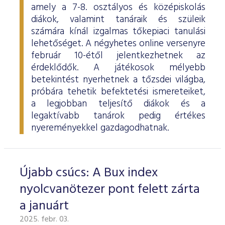
amely a 7-8. osztályos és középiskolás
diákok, valamint tanáraik és szüleik
számára kínál izgalmas tőkepiaci tanulási
lehetőséget. A négyhetes online versenyre
február 10-étől jelentkezhetnek az
érdeklődők. A játékosok mélyebb
betekintést nyerhetnek a tőzsdei világba,
próbára tehetik befektetési ismereteiket,
a legjobban teljesítő diákok és a
legaktívabb tanárok pedig értékes
nyereményekkel gazdagodhatnak.
Újabb csúcs: A Bux index
nyolcvanötezer pont felett zárta
a januárt
2025. febr. 03.