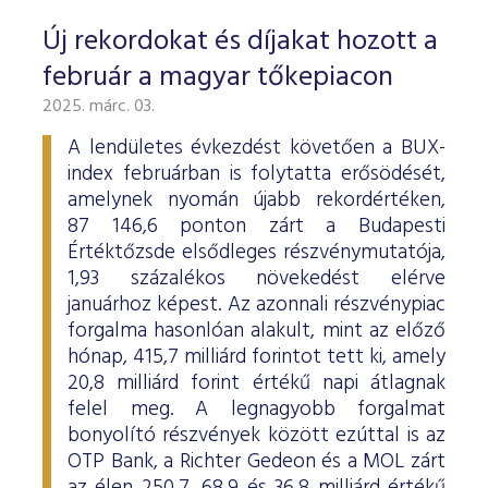
Új rekordokat és díjakat hozott a
február a magyar tőkepiacon
2025. márc. 03.
A lendületes évkezdést követően a BUX-
index februárban is folytatta erősödését,
amelynek nyomán újabb rekordértéken,
87 146,6 ponton zárt a Budapesti
Értéktőzsde elsődleges részvénymutatója,
1,93 százalékos növekedést elérve
januárhoz képest. Az azonnali részvénypiac
forgalma hasonlóan alakult, mint az előző
hónap, 415,7 milliárd forintot tett ki, amely
20,8 milliárd forint értékű napi átlagnak
felel meg. A legnagyobb forgalmat
bonyolító részvények között ezúttal is az
OTP Bank, a Richter Gedeon és a MOL zárt