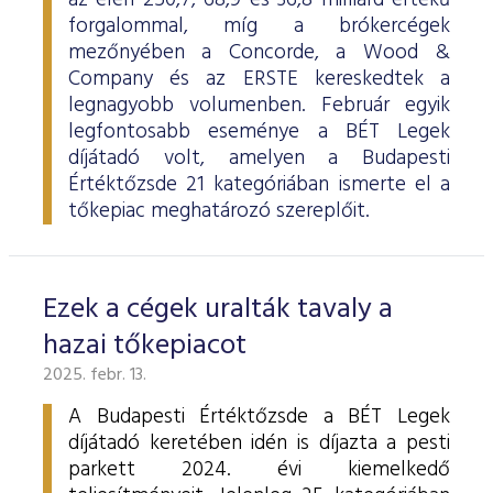
az élen 250,7, 68,9 és 36,8 milliárd értékű
forgalommal, míg a brókercégek
mezőnyében a Concorde, a Wood &
Company és az ERSTE kereskedtek a
legnagyobb volumenben. Február egyik
legfontosabb eseménye a BÉT Legek
díjátadó volt, amelyen a Budapesti
Értéktőzsde 21 kategóriában ismerte el a
tőkepiac meghatározó szereplőit.
Ezek a cégek uralták tavaly a
hazai tőkepiacot
2025. febr. 13.
A Budapesti Értéktőzsde a BÉT Legek
díjátadó keretében idén is díjazta a pesti
parkett 2024. évi kiemelkedő