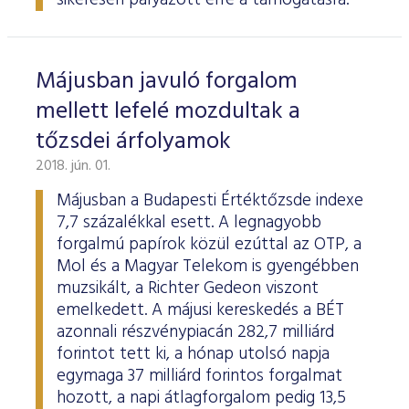
sikeresen pályázott erre a támogatásra.
Májusban javuló forgalom
mellett lefelé mozdultak a
tőzsdei árfolyamok
2018. jún. 01.
Májusban a Budapesti Értéktőzsde indexe
7,7 százalékkal esett. A legnagyobb
forgalmú papírok közül ezúttal az OTP, a
Mol és a Magyar Telekom is gyengébben
muzsikált, a Richter Gedeon viszont
emelkedett. A májusi kereskedés a BÉT
azonnali részvénypiacán 282,7 milliárd
forintot tett ki, a hónap utolsó napja
egymaga 37 milliárd forintos forgalmat
hozott, a napi átlagforgalom pedig 13,5