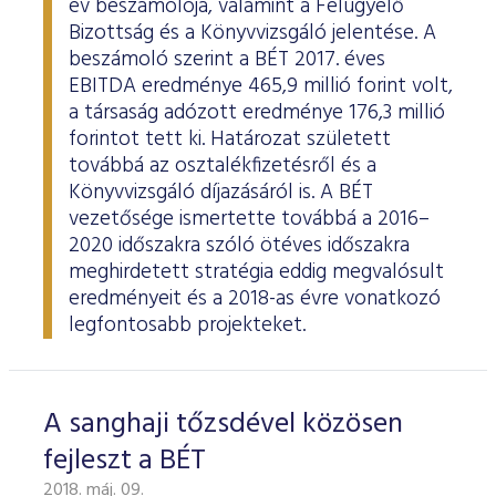
év beszámolója, valamint a Felügyelő
Bizottság és a Könyvvizsgáló jelentése. A
beszámoló szerint a BÉT 2017. éves
EBITDA eredménye 465,9 millió forint volt,
a társaság adózott eredménye 176,3 millió
forintot tett ki. Határozat született
továbbá az osztalékfizetésről és a
Könyvvizsgáló díjazásáról is. A BÉT
vezetősége ismertette továbbá a 2016–
2020 időszakra szóló ötéves időszakra
meghirdetett stratégia eddig megvalósult
eredményeit és a 2018-as évre vonatkozó
legfontosabb projekteket.
A sanghaji tőzsdével közösen
fejleszt a BÉT
2018. máj. 09.