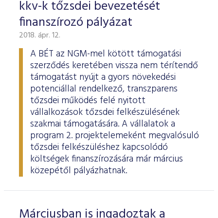
kkv-k tőzsdei bevezetését
finanszírozó pályázat
2018. ápr. 12.
A BÉT az NGM-mel kötött támogatási
szerződés keretében vissza nem térítendő
támogatást nyújt a gyors növekedési
potenciállal rendelkező, transzparens
tőzsdei működés felé nyitott
vállalkozások tőzsdei felkészülésének
szakmai támogatására. A vállalatok a
program 2. projektelemeként megvalósuló
tőzsdei felkészüléshez kapcsolódó
költségek finanszírozására már március
közepétől pályázhatnak.
Márciusban is ingadoztak a