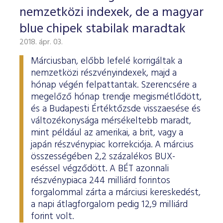
nemzetközi indexek, de a magyar
blue chipek stabilak maradtak
2018. ápr. 03.
Márciusban, előbb lefelé korrigáltak a
nemzetközi részvényindexek, majd a
hónap végén felpattantak. Szerencsére a
megelőző hónap trendje megismétlődött,
és a Budapesti Értéktőzsde visszaesése és
változékonysága mérsékeltebb maradt,
mint például az amerikai, a brit, vagy a
japán részvénypiac korrekciója. A március
összességében 2,2 százalékos BUX-
eséssel végződött. A BÉT azonnali
részvénypiaca 244 milliárd forintos
forgalommal zárta a márciusi kereskedést,
a napi átlagforgalom pedig 12,9 milliárd
forint volt.