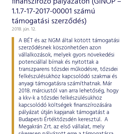
finanszírozó pályázaton (GINOP –
1.1.7-17-2017-00001 számú
támogatási szerződés)
2018. jún. 12.
A BÉT és az NGM által kötött támogatási
szerződésnek köszönhetően azon
vállalkozások, melyek gyors növekedési
potenciállal bírnak és nyitottak a
transzparens tőzsdei működésre, tőzsdei
felkészülésükhöz kapcsolódó szakmai és
anyagi támogatásra számíthatnak. Már
2018. márciustól van arra lehetőség, hogy
a kkv-k a tőzsdei felkészülésükhöz
kapcsolódó költségek finanszírozására
pályázat útján kapjanak támogatást a
Budapesti Értéktőzsdén keresztül. A
Megakrán Zrt. az első vállalat, mely