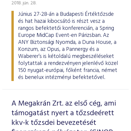
ESG Útmutató
2018. jún. 28.
Június 27-28-án a Budapesti Értéktőzsde
és hat hazai kibocsátó is részt vesz a
rangos befektetői konferencián, a Spring
Europe MidCap Event-en Párizsban. Az
ANY Biztonsági Nyomda, a Duna House, a
Konzum, az Opus, a Pannergy és a
Waberer’s is kétoldalú megbeszéléseket
folytattak a rendezvényen jelenlévő közel
150 nyugat-európai, főként francia, német
és benelux intézményi befektetővel.
A Megakrán Zrt. az első cég, ami
támogatást nyert a tőzsdeérett
kkv-k tőzsdei bevezetését