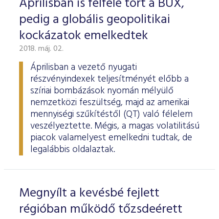
Áprilisban is felfelé tört a BUX,
pedig a globális geopolitikai
kockázatok emelkedtek
2018. máj. 02.
Áprilisban a vezető nyugati
részvényindexek teljesítményét előbb a
szíriai bombázások nyomán mélyülő
nemzetközi feszültség, majd az amerikai
mennyiségi szűkítéstől (QT) való félelem
veszélyeztette. Mégis, a magas volatilitású
piacok valamelyest emelkedni tudtak, de
legalábbis oldalaztak.
Megnyílt a kevésbé fejlett
régióban működő tőzsdeérett