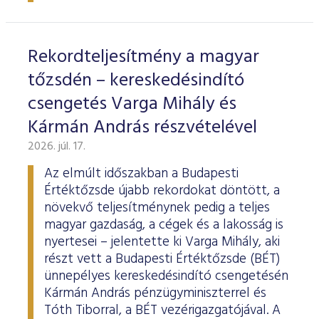
ESG Útmutató
Rekordteljesítmény a magyar
tőzsdén – kereskedésindító
csengetés Varga Mihály és
Kármán András részvételével
2026. júl. 17.
Az elmúlt időszakban a Budapesti
Értéktőzsde újabb rekordokat döntött, a
növekvő teljesítménynek pedig a teljes
magyar gazdaság, a cégek és a lakosság is
nyertesei – jelentette ki Varga Mihály, aki
részt vett a Budapesti Értéktőzsde (BÉT)
ünnepélyes kereskedésindító csengetésén
Kármán András pénzügyminiszterrel és
Tóth Tiborral, a BÉT vezérigazgatójával. A