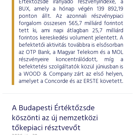
Értéktőzsde irányadó részvényindexe, a
BUX, amely a hónap végén 139 892,19
ponton állt. Az azonnali részvénypiaci
forgalom összesen 565,7 milliárd forintot
tett ki, ami napi átlagban 25,7 milliárd
forintos kereskedési volument jelentett. A
befektetői aktivitás továbbra is elsősorban
az OTP Bank, a Magyar Telekom és a MOL
részvényeire koncentrálódott, míg a
befektetési szolgáltatók közül júniusban is
a WOOD & Company zárt az első helyen,
amelyet a Concorde és az ERSTE követett.
A Budapesti Értéktőzsde
köszönti az új nemzetközi
tőkepiaci résztvevőt