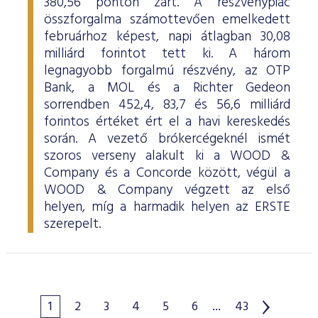
380,56 ponton zárt. A részvénypiac
összforgalma számottevően emelkedett
februárhoz képest, napi átlagban 30,08
milliárd forintot tett ki. A három
legnagyobb forgalmú részvény, az OTP
Bank, a MOL és a Richter Gedeon
sorrendben 452,4, 83,7 és 56,6 milliárd
forintos értéket ért el a havi kereskedés
során. A vezető brókercégeknél ismét
szoros verseny alakult ki a WOOD &
Company és a Concorde között, végül a
WOOD & Company végzett az első
helyen, míg a harmadik helyen az ERSTE
szerepelt.
1
2
3
4
5
6
...
43