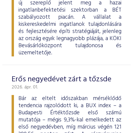
új szereplő jelent meg a hazai
ingatlanbefektetési szektorban a BÉT
szabályozott piacán. A vállalat a
kiskereskedelmi ingatlanok tulajdonlására
és fejlesztésére építi stratégiáját, jelenleg
az ország egyik legnagyobb plázája, a KÖKI
Bevásárlóközpont tulajdonosa és
üzemeltetője.
Erős negyedévet zárt a tőzsde
2026. ápr. 01.
Bár az eltelt időszakban mérséklődő
tendencia rajzolódott ki, a BUX index – a
Budapesti Értéktőzsde első számú
mutatója – mégis 9,3%-kal emelkedett az
első negyedévben, míg március végén 121