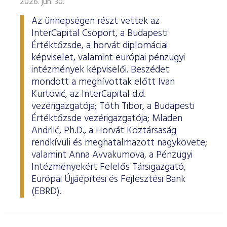
2026. jún. 30.
Az ünnepségen részt vettek az
InterCapital Csoport, a Budapesti
Értéktőzsde, a horvát diplomáciai
képviselet, valamint európai pénzügyi
intézmények képviselői. Beszédet
mondott a meghívottak előtt Ivan
Kurtović, az InterCapital d.d.
vezérigazgatója; Tóth Tibor, a Budapesti
Értéktőzsde vezérigazgatója; Mladen
Andrlić, Ph.D., a Horvát Köztársaság
rendkívüli és meghatalmazott nagykövete;
valamint Anna Avvakumova, a Pénzügyi
Intézményekért Felelős Társigazgató,
Európai Újjáépítési és Fejlesztési Bank
(EBRD).