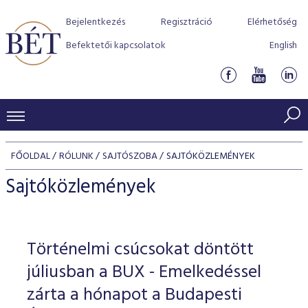
Bejelentkezés
Regisztráció
Elérhetőség
Befektetői kapcsolatok
English
KERESKEDÉSI ADATOK
FŐOLDAL
RÓLUNK
SAJTÓSZOBA
SAJTÓKÖZLEMÉNYEK
INDEXEK
BEFEKTETŐK
Sajtóközlemények
Részvényindexek
Piaci forgalom
Termékcsoportok
KIBOCSÁTÓK
Kötvényindexek
Kedvenc instrumentumok
Szabályozás
Indexek
Részvény és vállalati kötvény tőzsdei bevezetését támoga
Történelmi csúcsokat döntött
TŐZSDETAGOK
Jelzáloglevél indexek
program
Azonnali Piac
Alkalmazott díjstruktúra
BÉT szabályzatok
Részvény szekció
júliusban a BUX - Emelkedéssel
Tőzsdetagok, üzletkötők
VENDOROK
Vállalati kötvény indexek
Származékos piac
BÉT Xtend - Részvénypiac egyszerűen
Részvények
zárta a hónapot a Budapesti
Elszámolás
Befektetővédelem
Hitelpapír szekció
Útmutató a taggá váláshoz