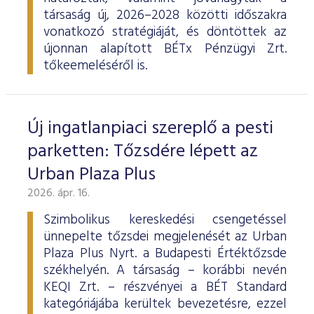
társaság új, 2026–2028 közötti időszakra
vonatkozó stratégiáját, és döntöttek az
újonnan alapított BÉTx Pénzügyi Zrt.
tőkeemeléséről is.
Új ingatlanpiaci szereplő a pesti
parketten: Tőzsdére lépett az
Urban Plaza Plus
2026. ápr. 16.
Szimbolikus kereskedési csengetéssel
ünnepelte tőzsdei megjelenését az Urban
Plaza Plus Nyrt. a Budapesti Értéktőzsde
székhelyén. A társaság – korábbi nevén
KEQI Zrt. – részvényei a BÉT Standard
kategóriájába kerültek bevezetésre, ezzel