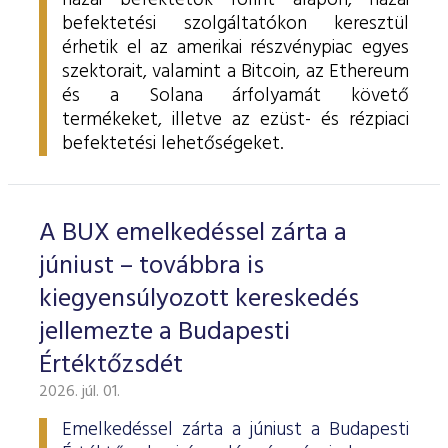
hazai befektetők forint alapon, hazai
befektetési szolgáltatókon keresztül
érhetik el az amerikai részvénypiac egyes
szektorait, valamint a Bitcoin, az Ethereum
és a Solana árfolyamát követő
termékeket, illetve az ezüst- és rézpiaci
befektetési lehetőségeket.
A BUX emelkedéssel zárta a
júniust – továbbra is
kiegyensúlyozott kereskedés
jellemezte a Budapesti
Értéktőzsdét
2026. júl. 01.
Emelkedéssel zárta a júniust a Budapesti