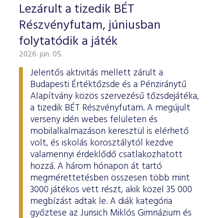
Lezárult a tizedik BÉT
Részvényfutam, júniusban
folytatódik a játék
2026. jún. 05.
Jelentős aktivitás mellett zárult a
Budapesti Értéktőzsde és a Pénziránytű
Alapítvány közös szervezésű tőzsdejátéka,
a tizedik BÉT Részvényfutam. A megújult
verseny idén webes felületen és
mobilalkalmazáson keresztül is elérhető
volt, és iskolás korosztálytól kezdve
valamennyi érdeklődő csatlakozhatott
hozzá. A három hónapon át tartó
megmérettetésben összesen több mint
3000 játékos vett részt, akik közel 35 000
megbízást adtak le. A diák kategória
győztese az Jurisich Miklós Gimnázium és