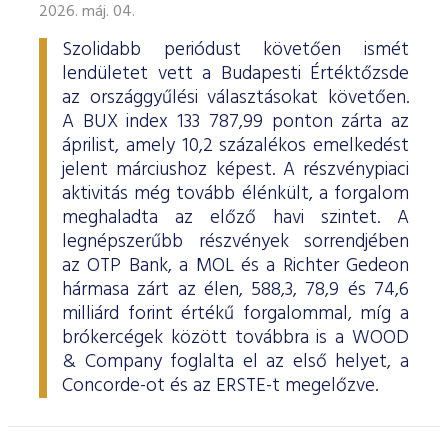
2026. máj. 04.
Szolidabb periódust követően ismét
lendületet vett a Budapesti Értéktőzsde
az országgyűlési választásokat követően.
A BUX index 133 787,99 ponton zárta az
áprilist, amely 10,2 százalékos emelkedést
jelent márciushoz képest. A részvénypiaci
aktivitás még tovább élénkült, a forgalom
meghaladta az előző havi szintet. A
legnépszerűbb részvények sorrendjében
az OTP Bank, a MOL és a Richter Gedeon
hármasa zárt az élen, 588,3, 78,9 és 74,6
milliárd forint értékű forgalommal, míg a
brókercégek között továbbra is a WOOD
& Company foglalta el az első helyet, a
Concorde-ot és az ERSTE-t megelőzve.