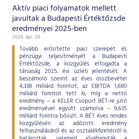
Aktív piaci folyamatok mellett
javultak a Budapesti Értéktőzsde
eredményei 2025-ben
2026. ápr. 28.
Tovább erősítette piaci szerepét és
pénzügyi teljesítményét a Budapesti
Értéktőzsde, a közgyűlés elfogadta a
társaság 2025. évi üzleti jelentését. A
beszámoló szerint az éves összbevétel
4,338 milliárd forintot, az EBITDA 1,680
milliárd forintot tett ki, míg a nettó
eredmény – a KELER Csoport BÉT-re jutó
eredményével együtt számolva – 9,635
milliárd forintra bővült. A BÉT éves rendes
közgyűlésén az adózott eredmény
felhasználásáról és az osztalékfizetésről is
határoztak, valamint jóváhagyták a