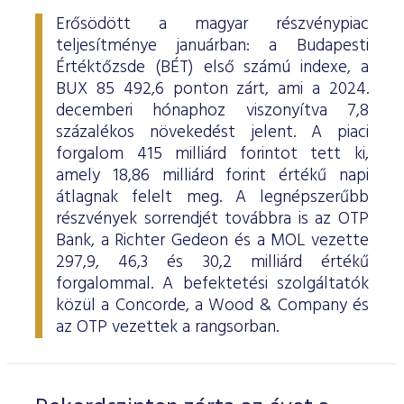
Erősödött a magyar részvénypiac
teljesítménye januárban: a Budapesti
Értéktőzsde (BÉT) első számú indexe, a
BUX 85 492,6 ponton zárt, ami a 2024.
decemberi hónaphoz viszonyítva 7,8
százalékos növekedést jelent. A piaci
forgalom 415 milliárd forintot tett ki,
amely 18,86 milliárd forint értékű napi
átlagnak felelt meg. A legnépszerűbb
részvények sorrendjét továbbra is az OTP
Bank, a Richter Gedeon és a MOL vezette
297,9, 46,3 és 30,2 milliárd értékű
forgalommal. A befektetési szolgáltatók
közül a Concorde, a Wood & Company és
az OTP vezettek a rangsorban.