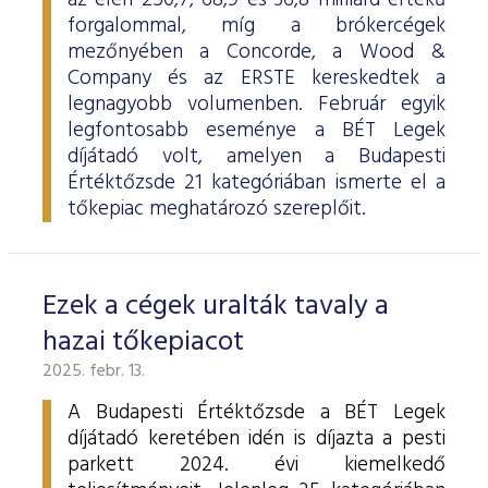
az élen 250,7, 68,9 és 36,8 milliárd értékű
forgalommal, míg a brókercégek
mezőnyében a Concorde, a Wood &
Company és az ERSTE kereskedtek a
legnagyobb volumenben. Február egyik
legfontosabb eseménye a BÉT Legek
díjátadó volt, amelyen a Budapesti
Értéktőzsde 21 kategóriában ismerte el a
tőkepiac meghatározó szereplőit.
Ezek a cégek uralták tavaly a
hazai tőkepiacot
2025. febr. 13.
A Budapesti Értéktőzsde a BÉT Legek
díjátadó keretében idén is díjazta a pesti
parkett 2024. évi kiemelkedő