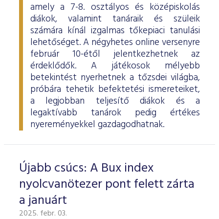
amely a 7-8. osztályos és középiskolás
diákok, valamint tanáraik és szüleik
számára kínál izgalmas tőkepiaci tanulási
lehetőséget. A négyhetes online versenyre
február 10-étől jelentkezhetnek az
érdeklődők. A játékosok mélyebb
betekintést nyerhetnek a tőzsdei világba,
próbára tehetik befektetési ismereteiket,
a legjobban teljesítő diákok és a
legaktívabb tanárok pedig értékes
nyereményekkel gazdagodhatnak.
Újabb csúcs: A Bux index
nyolcvanötezer pont felett zárta
a januárt
2025. febr. 03.