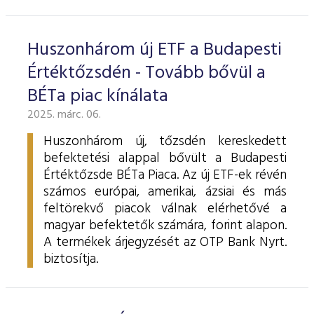
ESG Útmutató
Huszonhárom új ETF a Budapesti
Értéktőzsdén - Tovább bővül a
BÉTa piac kínálata
2025. márc. 06.
Huszonhárom új, tőzsdén kereskedett
befektetési alappal bővült a Budapesti
Értéktőzsde BÉTa Piaca. Az új ETF-ek révén
számos európai, amerikai, ázsiai és más
feltörekvő piacok válnak elérhetővé a
magyar befektetők számára, forint alapon.
A termékek árjegyzését az OTP Bank Nyrt.
biztosítja.