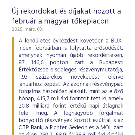
Új rekordokat és díjakat hozott a
február a magyar tőkepiacon
2025. márc. 03.
A lendületes évkezdést követően a BUX-
index februárban is folytatta erősödését,
amelynek nyomán újabb rekordértéken,
87 146,6 ponton zárt a Budapesti
Értéktőzsde elsődleges részvénymutatója,
1,93 százalékos növekedést elérve
januárhoz képest. Az azonnali részvénypiac
forgalma hasonlóan alakult, mint az előző
hónap, 415,7 milliárd forintot tett ki, amely
20,8 milliárd forint értékű napi átlagnak
felel meg. A legnagyobb forgalmat
bonyolító részvények között ezúttal is az
OTP Bank, a Richter Gedeon és a MOL zárt