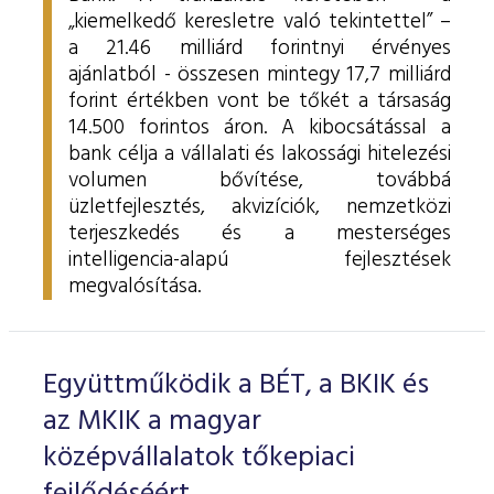
„kiemelkedő keresletre való tekintettel” –
a 21.46 milliárd forintnyi érvényes
ajánlatból - összesen mintegy 17,7 milliárd
forint értékben vont be tőkét a társaság
14.500 forintos áron. A kibocsátással a
bank célja a vállalati és lakossági hitelezési
volumen bővítése, továbbá
üzletfejlesztés, akvizíciók, nemzetközi
terjeszkedés és a mesterséges
intelligencia-alapú fejlesztések
megvalósítása.
Együttműködik a BÉT, a BKIK és
az MKIK a magyar
középvállalatok tőkepiaci