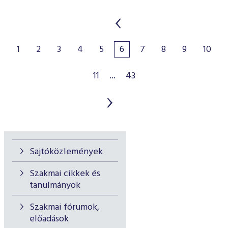
1
2
3
4
5
6
7
8
9
10
11
...
43
Sajtóközlemények
Szakmai cikkek és
tanulmányok
Szakmai fórumok,
előadások