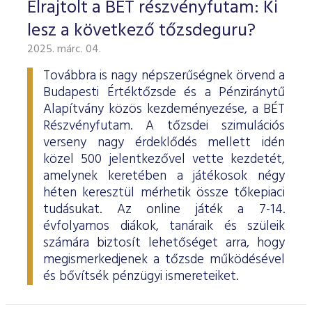
Elrajtolt a BÉT részvényfutam: Ki
lesz a következő tőzsdeguru?
2025. márc. 04.
Továbbra is nagy népszerűségnek örvend a
Budapesti Értéktőzsde és a Pénziránytű
Alapítvány közös kezdeményezése, a BÉT
Részvényfutam. A tőzsdei szimulációs
verseny nagy érdeklődés mellett idén
közel 500 jelentkezővel vette kezdetét,
amelynek keretében a játékosok négy
héten keresztül mérhetik össze tőkepiaci
tudásukat. Az online játék a 7-14.
évfolyamos diákok, tanáraik és szüleik
számára biztosít lehetőséget arra, hogy
megismerkedjenek a tőzsde működésével
és bővítsék pénzügyi ismereteiket.