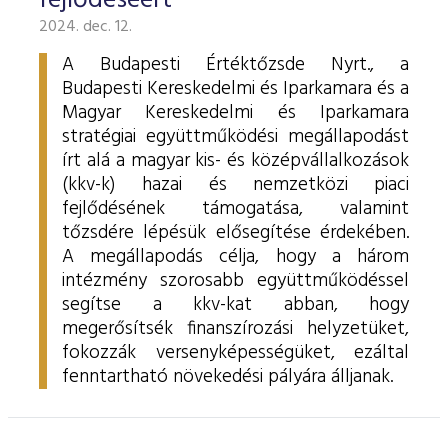
fejlődéséért
2024. dec. 12.
A Budapesti Értéktőzsde Nyrt., a
Budapesti Kereskedelmi és Iparkamara és a
Magyar Kereskedelmi és Iparkamara
stratégiai együttműködési megállapodást
írt alá a magyar kis- és középvállalkozások
(kkv-k) hazai és nemzetközi piaci
fejlődésének támogatása, valamint
tőzsdére lépésük elősegítése érdekében.
A megállapodás célja, hogy a három
intézmény szorosabb együttműködéssel
segítse a kkv-kat abban, hogy
megerősítsék finanszírozási helyzetüket,
fokozzák versenyképességüket, ezáltal
fenntartható növekedési pályára álljanak.