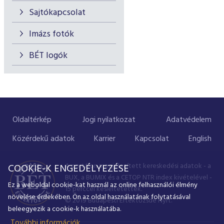
Sajtókapcsolat
Imázs fotók
BÉT logók
Oldaltérkép
Jogi nyilatkozat
Adatvédelem
Közérdekű adatok
Karrier
Kapcsolat
English
A portálon megjelenített kereskedési adatok - a
COOKIE-K ENGEDÉLYEZÉSE
BUX, a BUMIX és a CETOP NTR index kivételével -
Ez a weboldal cookie-kat használ az online felhasználói élmény
15 perccel késleltetettek.
növelése érdekében. Ön az oldal használatának folytatásával
© 2019 Budapesti Értéktőzsde Nyrt.
beleegyezik a cookie-k használatába.
További információk