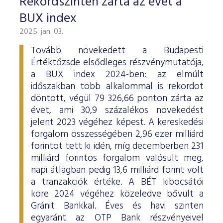
Rekordszinten zárta az évet a
BUX index
2025. jan. 03.
Tovább növekedett a Budapesti
Értéktőzsde elsődleges részvénymutatója,
a BUX index 2024-ben: az elmúlt
időszakban több alkalommal is rekordot
döntött, végül 79 326,66 ponton zárta az
évet, ami 30,9 százalékos növekedést
jelent 2023 végéhez képest. A kereskedési
forgalom összességében 2,96 ezer milliárd
forintot tett ki idén, míg decemberben 231
milliárd forintos forgalom valósult meg,
napi átlagban pedig 13,6 milliárd forint volt
a tranzakciók értéke. A BÉT kibocsátói
köre 2024 végéhez közeledve bővült a
Gránit Bankkal. Éves és havi szinten
egyaránt az OTP Bank részvényeivel