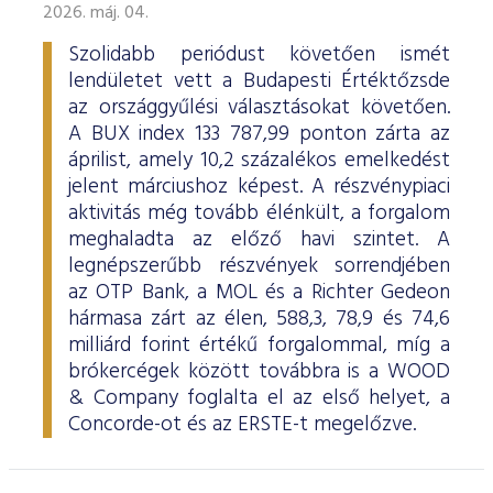
2026. máj. 04.
Szolidabb periódust követően ismét
lendületet vett a Budapesti Értéktőzsde
az országgyűlési választásokat követően.
A BUX index 133 787,99 ponton zárta az
áprilist, amely 10,2 százalékos emelkedést
jelent márciushoz képest. A részvénypiaci
aktivitás még tovább élénkült, a forgalom
meghaladta az előző havi szintet. A
legnépszerűbb részvények sorrendjében
az OTP Bank, a MOL és a Richter Gedeon
hármasa zárt az élen, 588,3, 78,9 és 74,6
milliárd forint értékű forgalommal, míg a
brókercégek között továbbra is a WOOD
& Company foglalta el az első helyet, a
Concorde-ot és az ERSTE-t megelőzve.