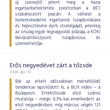
új szereplő jelent meg a hazai
ingatlanbefektetési szektorban a BÉT
szabályozott piacán. A vállalat a
kiskereskedelmi ingatlanok tulajdonlására
és fejlesztésére építi stratégiáját, jelenleg
az ország egyik legnagyobb plázája, a KÖKI
Bevásárlóközpont tulajdonosa és
üzemeltetője.
Erős negyedévet zárt a tőzsde
2026. ápr. 01.
Bár az eltelt időszakban mérséklődő
tendencia rajzolódott ki, a BUX index – a
Budapesti Értéktőzsde első számú
mutatója – mégis 9,3%-kal emelkedett az
első negyedévben, míg március végén 121