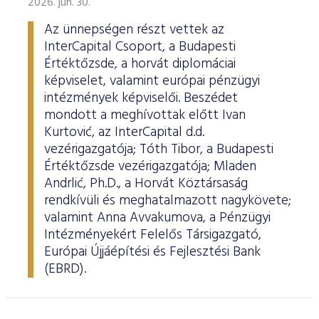
2026. jún. 30.
Az ünnepségen részt vettek az
InterCapital Csoport, a Budapesti
Értéktőzsde, a horvát diplomáciai
képviselet, valamint európai pénzügyi
intézmények képviselői. Beszédet
mondott a meghívottak előtt Ivan
Kurtović, az InterCapital d.d.
vezérigazgatója; Tóth Tibor, a Budapesti
Értéktőzsde vezérigazgatója; Mladen
Andrlić, Ph.D., a Horvát Köztársaság
rendkívüli és meghatalmazott nagykövete;
valamint Anna Avvakumova, a Pénzügyi
Intézményekért Felelős Társigazgató,
Európai Újjáépítési és Fejlesztési Bank
(EBRD).