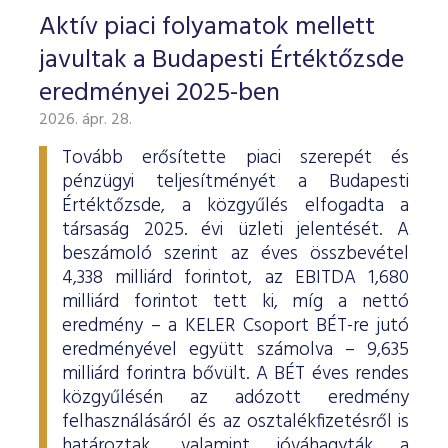
Aktív piaci folyamatok mellett
javultak a Budapesti Értéktőzsde
eredményei 2025-ben
2026. ápr. 28.
Tovább erősítette piaci szerepét és
pénzügyi teljesítményét a Budapesti
Értéktőzsde, a közgyűlés elfogadta a
társaság 2025. évi üzleti jelentését. A
beszámoló szerint az éves összbevétel
4,338 milliárd forintot, az EBITDA 1,680
milliárd forintot tett ki, míg a nettó
eredmény – a KELER Csoport BÉT-re jutó
eredményével együtt számolva – 9,635
milliárd forintra bővült. A BÉT éves rendes
közgyűlésén az adózott eredmény
felhasználásáról és az osztalékfizetésről is
határoztak, valamint jóváhagyták a