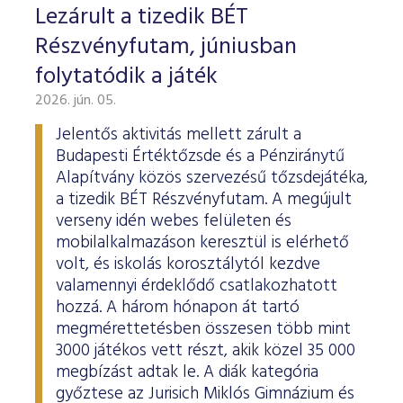
Lezárult a tizedik BÉT
Részvényfutam, júniusban
folytatódik a játék
2026. jún. 05.
Jelentős aktivitás mellett zárult a
Budapesti Értéktőzsde és a Pénziránytű
Alapítvány közös szervezésű tőzsdejátéka,
a tizedik BÉT Részvényfutam. A megújult
verseny idén webes felületen és
mobilalkalmazáson keresztül is elérhető
volt, és iskolás korosztálytól kezdve
valamennyi érdeklődő csatlakozhatott
hozzá. A három hónapon át tartó
megmérettetésben összesen több mint
3000 játékos vett részt, akik közel 35 000
megbízást adtak le. A diák kategória
győztese az Jurisich Miklós Gimnázium és