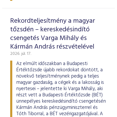
ESG Útmutató
Rekordteljesítmény a magyar
tőzsdén – kereskedésindító
csengetés Varga Mihály és
Kármán András részvételével
2026. júl. 17.
Az elmúlt időszakban a Budapesti
Értéktőzsde újabb rekordokat döntött, a
növekvő teljesítménynek pedig a teljes
magyar gazdaság, a cégek és a lakosság is
nyertesei – jelentette ki Varga Mihály, aki
részt vett a Budapesti Értéktőzsde (BÉT)
ünnepélyes kereskedésindító csengetésén
Kármán András pénzügyminiszterrel és
Tóth Tiborral, a BÉT vezérigazgatójával. A