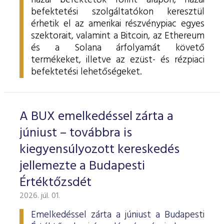
hazai befektetők forint alapon, hazai
befektetési szolgáltatókon keresztül
érhetik el az amerikai részvénypiac egyes
szektorait, valamint a Bitcoin, az Ethereum
és a Solana árfolyamát követő
termékeket, illetve az ezüst- és rézpiaci
befektetési lehetőségeket.
A BUX emelkedéssel zárta a
júniust – továbbra is
kiegyensúlyozott kereskedés
jellemezte a Budapesti
Értéktőzsdét
2026. júl. 01.
Emelkedéssel zárta a júniust a Budapesti