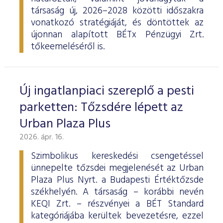
társaság új, 2026–2028 közötti időszakra
vonatkozó stratégiáját, és döntöttek az
újonnan alapított BÉTx Pénzügyi Zrt.
tőkeemeléséről is.
Új ingatlanpiaci szereplő a pesti
parketten: Tőzsdére lépett az
Urban Plaza Plus
2026. ápr. 16.
Szimbolikus kereskedési csengetéssel
ünnepelte tőzsdei megjelenését az Urban
Plaza Plus Nyrt. a Budapesti Értéktőzsde
székhelyén. A társaság – korábbi nevén
KEQI Zrt. – részvényei a BÉT Standard
kategóriájába kerültek bevezetésre, ezzel