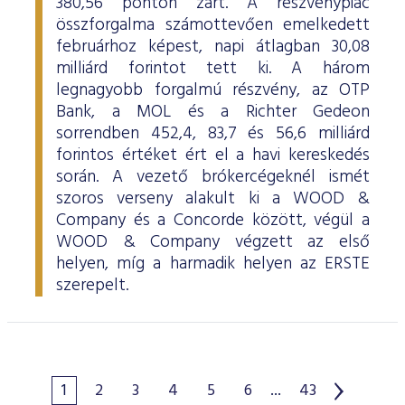
380,56 ponton zárt. A részvénypiac
összforgalma számottevően emelkedett
februárhoz képest, napi átlagban 30,08
milliárd forintot tett ki. A három
legnagyobb forgalmú részvény, az OTP
Bank, a MOL és a Richter Gedeon
sorrendben 452,4, 83,7 és 56,6 milliárd
forintos értéket ért el a havi kereskedés
során. A vezető brókercégeknél ismét
szoros verseny alakult ki a WOOD &
Company és a Concorde között, végül a
WOOD & Company végzett az első
helyen, míg a harmadik helyen az ERSTE
szerepelt.
1
2
3
4
5
6
...
43