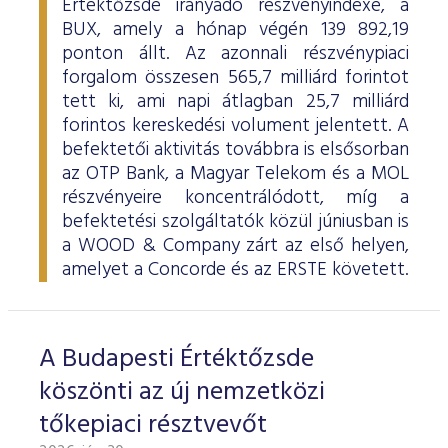
Értéktőzsde irányadó részvényindexe, a
BUX, amely a hónap végén 139 892,19
ponton állt. Az azonnali részvénypiaci
forgalom összesen 565,7 milliárd forintot
tett ki, ami napi átlagban 25,7 milliárd
forintos kereskedési volument jelentett. A
befektetői aktivitás továbbra is elsősorban
az OTP Bank, a Magyar Telekom és a MOL
részvényeire koncentrálódott, míg a
befektetési szolgáltatók közül júniusban is
a WOOD & Company zárt az első helyen,
amelyet a Concorde és az ERSTE követett.
A Budapesti Értéktőzsde
köszönti az új nemzetközi
tőkepiaci résztvevőt