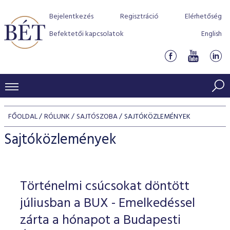
Bejelentkezés
Regisztráció
Elérhetőség
Befektetői kapcsolatok
English
KERESKEDÉSI ADATOK
FŐOLDAL
RÓLUNK
SAJTÓSZOBA
SAJTÓKÖZLEMÉNYEK
INDEXEK
BEFEKTETŐK
Sajtóközlemények
Részvényindexek
Piaci forgalom
Termékcsoportok
KIBOCSÁTÓK
Kötvényindexek
Kedvenc instrumentumok
Szabályozás
Indexek
Részvény és vállalati kötvény tőzsdei bevezetését támoga
Történelmi csúcsokat döntött
TŐZSDETAGOK
Jelzáloglevél indexek
program
Azonnali Piac
Alkalmazott díjstruktúra
BÉT szabályzatok
Részvény szekció
júliusban a BUX - Emelkedéssel
Tőzsdetagok, üzletkötők
VENDOROK
Vállalati kötvény indexek
Származékos piac
BÉT Xtend - Részvénypiac egyszerűen
Részvények
zárta a hónapot a Budapesti
Elszámolás
Befektetővédelem
Hitelpapír szekció
Útmutató a taggá váláshoz