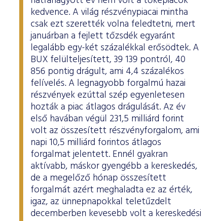
hátrahagyott év nem volt a tőkepiacok
ESG Útmutató
kedvence. A világ részvénypiacai mintha
csak ezt szerették volna feledtetni, mert
januárban a fejlett tőzsdék egyaránt
legalább egy-két százalékkal erősödtek. A
BUX felülteljesített, 39 139 pontról, 40
856 pontig drágult, ami 4,4 százalékos
felívelés. A legnagyobb forgalmú hazai
részvények ezúttal szép egyenletesen
hozták a piac átlagos drágulását. Az év
első havában végül 231,5 milliárd forint
volt az összesített részvényforgalom, ami
napi 10,5 milliárd forintos átlagos
forgalmat jelentett. Ennél gyakran
aktívabb, máskor gyengébb a kereskedés,
de a megelőző hónap összesített
forgalmát azért meghaladta ez az érték,
igaz, az ünnepnapokkal teletűzdelt
decemberben kevesebb volt a kereskedési