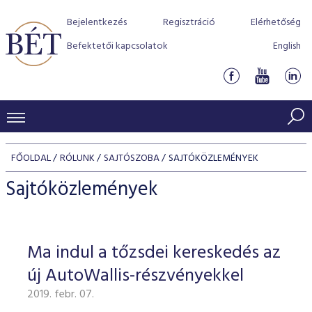
Bejelentkezés
Regisztráció
Elérhetőség
Befektetői kapcsolatok
English
KERESKEDÉSI ADATOK
FŐOLDAL
RÓLUNK
SAJTÓSZOBA
SAJTÓKÖZLEMÉNYEK
INDEXEK
BEFEKTETŐK
Sajtóközlemények
Részvényindexek
Piaci forgalom
Termékcsoportok
KIBOCSÁTÓK
Kötvényindexek
Kedvenc instrumentumok
Szabályozás
Indexek
Részvény és vállalati kötvény tőzsdei bevezetését támoga
Ma indul a tőzsdei kereskedés az
TŐZSDETAGOK
Jelzáloglevél indexek
program
Azonnali Piac
Alkalmazott díjstruktúra
BÉT szabályzatok
Részvény szekció
új AutoWallis-részvényekkel
Tőzsdetagok, üzletkötők
VENDOROK
Vállalati kötvény indexek
Származékos piac
BÉT Xtend - Részvénypiac egyszerűen
Részvények
Elszámolás
Befektetővédelem
2019. febr. 07.
Hitelpapír szekció
Útmutató a taggá váláshoz