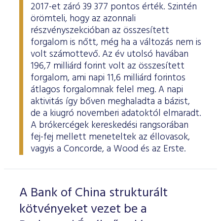
2017-et záró 39 377 pontos érték. Szintén
örömteli, hogy az azonnali
részvényszekcióban az összesített
forgalom is nőtt, még ha a változás nem is
volt számottevő. Az év utolsó havában
196,7 milliárd forint volt az összesített
forgalom, ami napi 11,6 milliárd forintos
átlagos forgalomnak felel meg. A napi
aktivitás így bőven meghaladta a bázist,
de a kiugró novemberi adatoktól elmaradt.
A brókercégek kereskedési rangsorában
fej-fej mellett meneteltek az éllovasok,
vagyis a Concorde, a Wood és az Erste.
A Bank of China strukturált
kötvényeket vezet be a