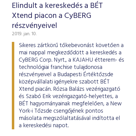
Elindult a kereskedés a BÉT
Xtend piacon a CyBERG
részvényeivel
2019. jan. 10.
Sikeres zártkörű tőkebevonást követően a
mai nappal megkezdődött a kereskedés a
CyBERG Corp. Nyrt., a KAJAHU étterem- és
technológiai franchise tulajdonosa
részvényeivel a Budapesti Értéktőzsde
középvállalati igényekre szabott BÉT
Xtend piacán. Rózsa Balázs vezérigazgató
és Szabó Erik vezérigazgató-helyettes, a
BÉT hagyományainak megfelelően, a New
York-i Tőzsde csengőjének pontos
másolata megszólaltatásával indította el
a kereskedési napot.