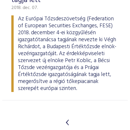
tagja lett
2018. dec. 07.
Az Európai Tőzsdeszövetség (Federation
of European Securities Exchanges, FESE)
2018. december 4-ei közgyűlésén
igazgatótanácsa tagjának nevezte ki Végh
Richárdot, a Budapesti Értéktőzsde elnök-
vezérigazgatóját. Az érdekképviseleti
szervezet új elnöke Petr Koblic, a Bécsi
Tőzsde vezérigazgatója és a Prágai
Értéktőzsde igazgatóságának tagja lett,
megerősítve a régió tőkepiacainak
szerepét európai szinten.