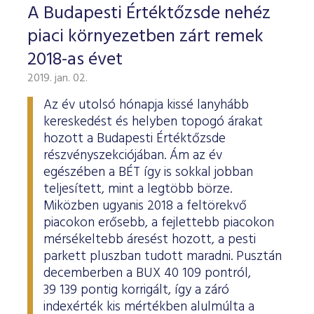
A Budapesti Értéktőzsde nehéz
piaci környezetben zárt remek
2018-as évet
2019. jan. 02.
Az év utolsó hónapja kissé lanyhább
kereskedést és helyben topogó árakat
hozott a Budapesti Értéktőzsde
részvényszekciójában. Ám az év
egészében a BÉT így is sokkal jobban
teljesített, mint a legtöbb börze.
Miközben ugyanis 2018 a feltörekvő
piacokon erősebb, a fejlettebb piacokon
mérsékeltebb áresést hozott, a pesti
parkett pluszban tudott maradni. Pusztán
decemberben a BUX 40 109 pontról,
39 139 pontig korrigált, így a záró
indexérték kis mértékben alulmúlta a