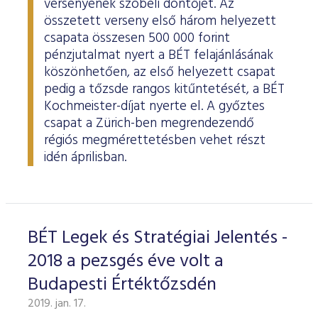
versenyének szóbeli döntőjét. Az
összetett verseny első három helyezett
csapata összesen 500 000 forint
pénzjutalmat nyert a BÉT felajánlásának
köszönhetően, az első helyezett csapat
pedig a tőzsde rangos kitűntetését, a BÉT
Kochmeister-díjat nyerte el. A győztes
csapat a Zürich-ben megrendezendő
régiós megmérettetésben vehet részt
idén áprilisban.
BÉT Legek és Stratégiai Jelentés -
2018 a pezsgés éve volt a
Budapesti Értéktőzsdén
2019. jan. 17.