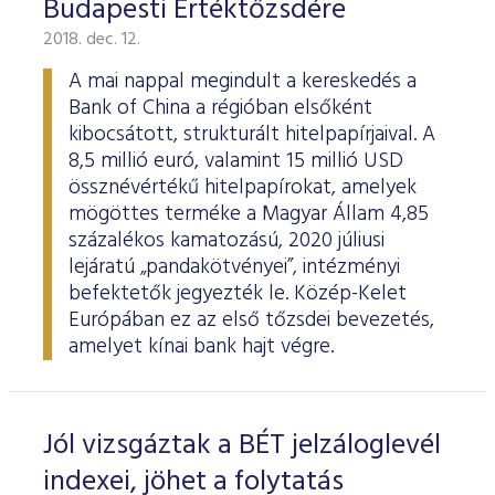
Budapesti Értéktőzsdére
2018. dec. 12.
A mai nappal megindult a kereskedés a
Bank of China a régióban elsőként
kibocsátott, strukturált hitelpapírjaival. A
8,5 millió euró, valamint 15 millió USD
össznévértékű hitelpapírokat, amelyek
mögöttes terméke a Magyar Állam 4,85
százalékos kamatozású, 2020 júliusi
lejáratú „pandakötvényei”, intézményi
befektetők jegyezték le. Közép-Kelet
Európában ez az első tőzsdei bevezetés,
amelyet kínai bank hajt végre.
Jól vizsgáztak a BÉT jelzáloglevél
indexei, jöhet a folytatás