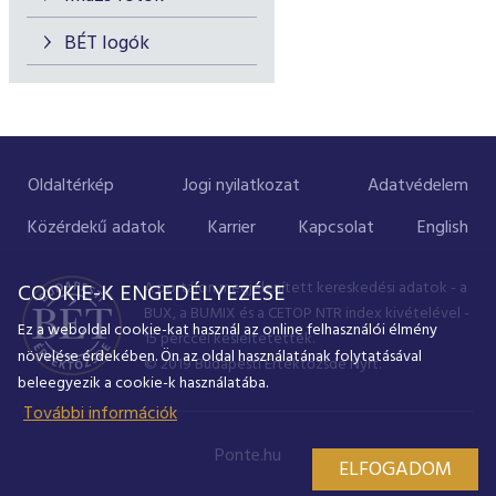
BÉT logók
Oldaltérkép
Jogi nyilatkozat
Adatvédelem
Közérdekű adatok
Karrier
Kapcsolat
English
A portálon megjelenített kereskedési adatok - a
COOKIE-K ENGEDÉLYEZÉSE
BUX, a BUMIX és a CETOP NTR index kivételével -
Ez a weboldal cookie-kat használ az online felhasználói élmény
15 perccel késleltetettek.
növelése érdekében. Ön az oldal használatának folytatásával
© 2019 Budapesti Értéktőzsde Nyrt.
beleegyezik a cookie-k használatába.
További információk
Ponte.hu
ELFOGADOM