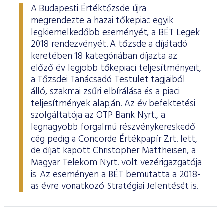
A Budapesti Értéktőzsde újra
megrendezte a hazai tőkepiac egyik
legkiemelkedőbb eseményét, a BÉT Legek
2018 rendezvényét. A tőzsde a díjátadó
keretében 18 kategóriában díjazta az
előző év legjobb tőkepiaci teljesítményeit,
a Tőzsdei Tanácsadó Testület tagjaiból
álló, szakmai zsűri elbírálása és a piaci
teljesítmények alapján. Az év befektetési
szolgáltatója az OTP Bank Nyrt., a
legnagyobb forgalmú részvénykereskedő
cég pedig a Concorde Értékpapír Zrt. lett,
de díjat kapott Christopher Mattheisen, a
Magyar Telekom Nyrt. volt vezérigazgatója
is. Az eseményen a BÉT bemutatta a 2018-
as évre vonatkozó Stratégiai Jelentését is.