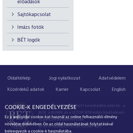
előadások
Sajtókapcsolat
Imázs fotók
BÉT logók
Oldaltérkép
Jogi nyilatkozat
Adatvédelem
Közérdekű adatok
Karrier
Kapcsolat
English
A portálon megjelenített kereskedési adatok - a
COOKIE-K ENGEDÉLYEZÉSE
BUX, a BUMIX és a CETOP NTR index kivételével -
Ez a weboldal cookie-kat használ az online felhasználói élmény
15 perccel késleltetettek.
növelése érdekében. Ön az oldal használatának folytatásával
© 2019 Budapesti Értéktőzsde Nyrt.
beleegyezik a cookie-k használatába.