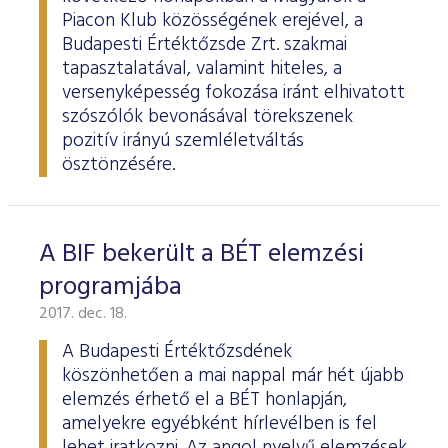
ESG Útmutató
Piacon Klub közösségének erejével, a
Budapesti Értéktőzsde Zrt. szakmai
tapasztalatával, valamint hiteles, a
versenyképesség fokozása iránt elhivatott
szószólók bevonásával törekszenek
pozitív irányú szemléletváltás
ösztönzésére.
A BIF bekerült a BÉT elemzési
programjába
2017. dec. 18.
A Budapesti Értéktőzsdének
köszönhetően a mai nappal már hét újabb
elemzés érhető el a BÉT honlapján,
amelyekre egyébként hírlevélben is fel