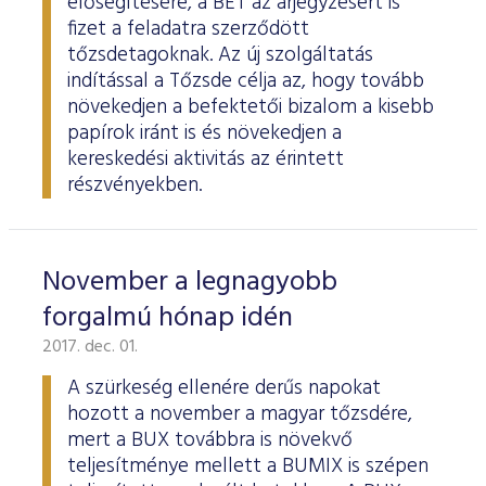
elősegítésére, a BÉT az árjegyzésért is
fizet a feladatra szerződött
tőzsdetagoknak. Az új szolgáltatás
indítással a Tőzsde célja az, hogy tovább
növekedjen a befektetői bizalom a kisebb
papírok iránt is és növekedjen a
kereskedési aktivitás az érintett
részvényekben.
November a legnagyobb
forgalmú hónap idén
2017. dec. 01.
A szürkeség ellenére derűs napokat
hozott a november a magyar tőzsdére,
mert a BUX továbbra is növekvő
teljesítménye mellett a BUMIX is szépen