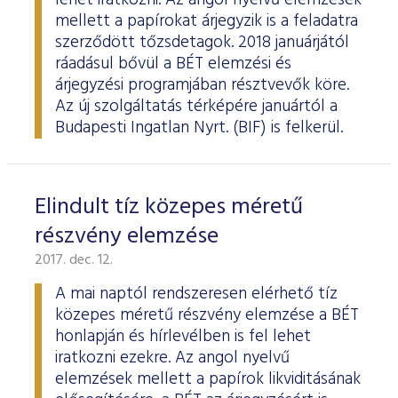
lehet iratkozni. Az angol nyelvű elemzések
mellett a papírokat árjegyzik is a feladatra
szerződött tőzsdetagok. 2018 januárjától
ráadásul bővül a BÉT elemzési és
árjegyzési programjában résztvevők köre.
Az új szolgáltatás térképére januártól a
Budapesti Ingatlan Nyrt. (BIF) is felkerül.
Elindult tíz közepes méretű
részvény elemzése
2017. dec. 12.
A mai naptól rendszeresen elérhető tíz
közepes méretű részvény elemzése a BÉT
honlapján és hírlevélben is fel lehet
iratkozni ezekre. Az angol nyelvű
elemzések mellett a papírok likviditásának