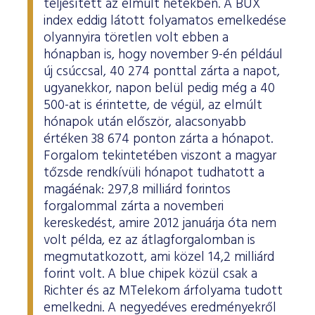
teljesített az elmúlt hetekben. A BUX
index eddig látott folyamatos emelkedése
olyannyira töretlen volt ebben a
hónapban is, hogy november 9-én például
új csúccsal, 40 274 ponttal zárta a napot,
ugyanekkor, napon belül pedig még a 40
500-at is érintette, de végül, az elmúlt
hónapok után először, alacsonyabb
értéken 38 674 ponton zárta a hónapot.
Forgalom tekintetében viszont a magyar
tőzsde rendkívüli hónapot tudhatott a
magáénak: 297,8 milliárd forintos
forgalommal zárta a novemberi
kereskedést, amire 2012 januárja óta nem
volt példa, ez az átlagforgalomban is
megmutatkozott, ami közel 14,2 milliárd
forint volt. A blue chipek közül csak a
Richter és az MTelekom árfolyama tudott
emelkedni. A negyedéves eredményekről