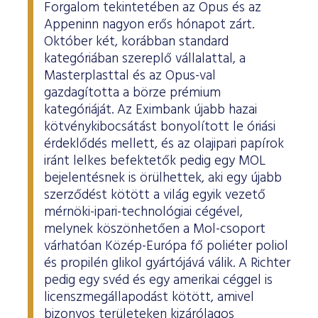
Forgalom tekintetében az Opus és az
Appeninn nagyon erős hónapot zárt.
Október két, korábban standard
kategóriában szereplő vállalattal, a
Masterplasttal és az Opus-val
gazdagította a börze prémium
kategóriáját. Az Eximbank újabb hazai
kötvénykibocsátást bonyolított le óriási
érdeklődés mellett, és az olajipari papírok
iránt lelkes befektetők pedig egy MOL
bejelentésnek is örülhettek, aki egy újabb
szerződést kötött a világ egyik vezető
mérnöki-ipari-technológiai cégével,
melynek köszönhetően a Mol-csoport
várhatóan Közép-Európa fő poliéter poliol
és propilén glikol gyártójává válik. A Richter
pedig egy svéd és egy amerikai céggel is
licenszmegállapodást kötött, amivel
bizonyos területeken kizárólagos