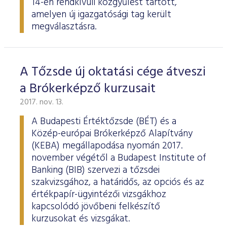
14-én rendkívüli közgyűlést tartott,
amelyen új igazgatósági tag került
megválasztásra.
A Tőzsde új oktatási cége átveszi
a Brókerképző kurzusait
2017. nov. 13.
A Budapesti Értéktőzsde (BÉT) és a
Közép-európai Brókerképző Alapítvány
(KEBA) megállapodása nyomán 2017.
november végétől a Budapest Institute of
Banking (BIB) szervezi a tőzsdei
szakvizsgához, a határidős, az opciós és az
értékpapír-ügyintézői vizsgákhoz
kapcsolódó jövőbeni felkészítő
kurzusokat és vizsgákat.