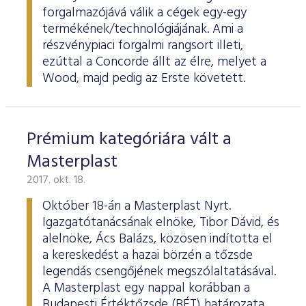
forgalmazójává válik a cégek egy-egy
termékének/technológiájának. Ami a
részvénypiaci forgalmi rangsort illeti,
ezúttal a Concorde állt az élre, melyet a
Wood, majd pedig az Erste követett.
Prémium kategóriára vált a
Masterplast
2017. okt. 18.
Október 18-án a Masterplast Nyrt.
Igazgatótanácsának elnöke, Tibor Dávid, és
alelnöke, Ács Balázs, közösen indította el
a kereskedést a hazai börzén a tőzsde
legendás csengőjének megszólaltatásával.
A Masterplast egy nappal korábban a
Budapesti Értéktőzsde (BÉT) határozata