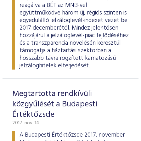
reagálva a BÉT az MNB-vel
együttműködve három új, régiós szinten is
egyedülálló jelzáloglevél-indexet vezet be
2017 decemberétől. Mindez jelentősen
hozzájárul a jelzáloglevél-piac fejlődéséhez
és a transzparencia növelésén keresztül
támogatja a háztartási szektorban a
hosszabb távra rögzített kamatozású
jelzáloghitelek elterjedését.
Megtartotta rendkívüli
közgyűlését a Budapesti
Értéktőzsde
2017. nov. 14.
A Budapesti Értéktőzsde 2017. november