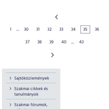
1
...
30
31
32
33
34
35
36
37
38
39
40
...
43
Sajtóközlemények
Szakmai cikkek és
tanulmányok
Szakmai fórumok,