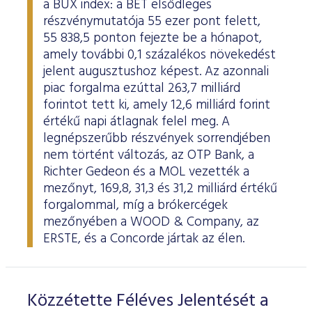
a BUX index: a BÉT elsődleges
ESG Útmutató
részvénymutatója 55 ezer pont felett,
55 838,5 ponton fejezte be a hónapot,
amely további 0,1 százalékos növekedést
jelent augusztushoz képest. Az azonnali
piac forgalma ezúttal 263,7 milliárd
forintot tett ki, amely 12,6 milliárd forint
értékű napi átlagnak felel meg. A
legnépszerűbb részvények sorrendjében
nem történt változás, az OTP Bank, a
Richter Gedeon és a MOL vezették a
mezőnyt, 169,8, 31,3 és 31,2 milliárd értékű
forgalommal, míg a brókercégek
mezőnyében a WOOD & Company, az
ERSTE, és a Concorde jártak az élen.
Közzétette Féléves Jelentését a