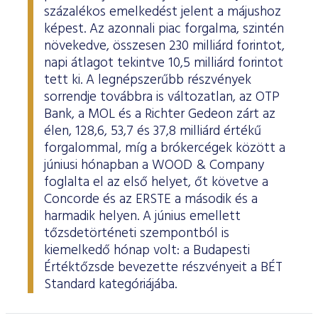
százalékos emelkedést jelent a májushoz
képest. Az azonnali piac forgalma, szintén
növekedve, összesen 230 milliárd forintot,
napi átlagot tekintve 10,5 milliárd forintot
tett ki. A legnépszerűbb részvények
sorrendje továbbra is változatlan, az OTP
Bank, a MOL és a Richter Gedeon zárt az
élen, 128,6, 53,7 és 37,8 milliárd értékű
forgalommal, míg a brókercégek között a
júniusi hónapban a WOOD & Company
foglalta el az első helyet, őt követve a
Concorde és az ERSTE a második és a
harmadik helyen. A június emellett
tőzsdetörténeti szempontból is
kiemelkedő hónap volt: a Budapesti
Értéktőzsde bevezette részvényeit a BÉT
Standard kategóriájába.