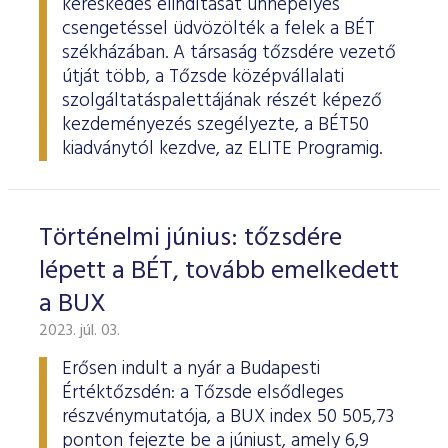
kereskedés elindítását ünnepélyes
csengetéssel üdvözölték a felek a BÉT
székházában. A társaság tőzsdére vezető
útját több, a Tőzsde középvállalati
szolgáltatáspalettájának részét képező
kezdeményezés szegélyezte, a BÉT50
kiadványtól kezdve, az ELITE Programig.
Történelmi június: tőzsdére
lépett a BÉT, tovább emelkedett
a BUX
2023. júl. 03.
Erősen indult a nyár a Budapesti
Értéktőzsdén: a Tőzsde elsődleges
részvénymutatója, a BUX index 50 505,73
ponton fejezte be a júniust, amely 6,9