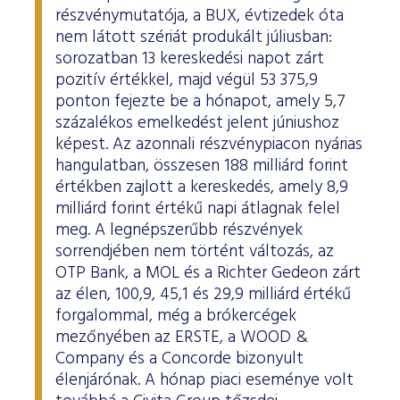
részvénymutatója, a BUX, évtizedek óta
nem látott szériát produkált júliusban:
sorozatban 13 kereskedési napot zárt
pozitív értékkel, majd végül 53 375,9
ponton fejezte be a hónapot, amely 5,7
százalékos emelkedést jelent júniushoz
képest. Az azonnali részvénypiacon nyárias
hangulatban, összesen 188 milliárd forint
értékben zajlott a kereskedés, amely 8,9
milliárd forint értékű napi átlagnak felel
meg. A legnépszerűbb részvények
sorrendjében nem történt változás, az
OTP Bank, a MOL és a Richter Gedeon zárt
az élen, 100,9, 45,1 és 29,9 milliárd értékű
forgalommal, még a brókercégek
mezőnyében az ERSTE, a WOOD &
Company és a Concorde bizonyult
élenjárónak. A hónap piaci eseménye volt