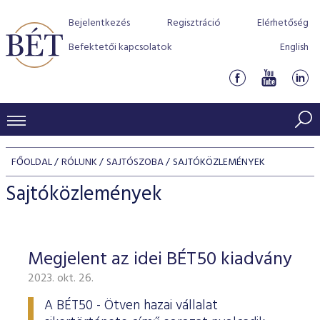
Bejelentkezés
Regisztráció
Elérhetőség
Befektetői kapcsolatok
English
KERESKEDÉSI ADATOK
FŐOLDAL
RÓLUNK
SAJTÓSZOBA
SAJTÓKÖZLEMÉNYEK
INDEXEK
BEFEKTETŐK
Sajtóközlemények
Részvényindexek
Piaci forgalom
Termékcsoportok
KIBOCSÁTÓK
Kötvényindexek
Kedvenc instrumentumok
Szabályozás
Indexek
Részvény és vállalati kötvény tőzsdei bevezetését támoga
Megjelent az idei BÉT50 kiadvány
TŐZSDETAGOK
Jelzáloglevél indexek
program
Azonnali Piac
Alkalmazott díjstruktúra
BÉT szabályzatok
Részvény szekció
2023. okt. 26.
Tőzsdetagok, üzletkötők
VENDOROK
Vállalati kötvény indexek
Származékos piac
BÉT Xtend - Részvénypiac egyszerűen
Részvények
Elszámolás
Befektetővédelem
Hitelpapír szekció
A BÉT50 - Ötven hazai vállalat
Útmutató a taggá váláshoz