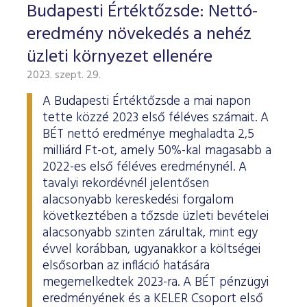
Budapesti Értéktőzsde: Nettó-
eredmény növekedés a nehéz
üzleti környezet ellenére
2023. szept. 29.
A Budapesti Értéktőzsde a mai napon
tette közzé 2023 első féléves számait. A
BÉT nettó eredménye meghaladta 2,5
milliárd Ft-ot, amely 50%-kal magasabb a
2022-es első féléves eredménynél. A
tavalyi rekordévnél jelentősen
alacsonyabb kereskedési forgalom
következtében a tőzsde üzleti bevételei
alacsonyabb szinten zárultak, mint egy
évvel korábban, ugyanakkor a költségei
elsősorban az infláció hatására
megemelkedtek 2023-ra. A BÉT pénzügyi
eredményének és a KELER Csoport első