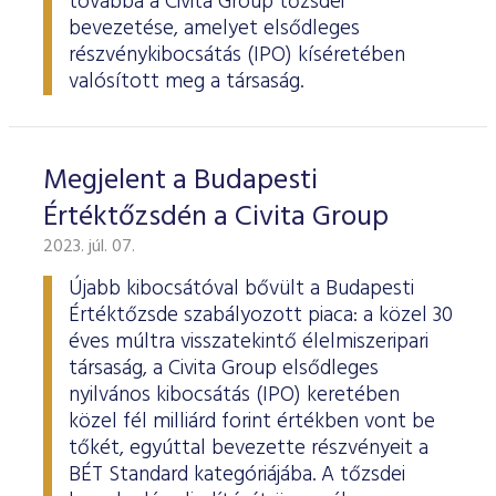
továbbá a Civita Group tőzsdei
bevezetése, amelyet elsődleges
részvénykibocsátás (IPO) kíséretében
valósított meg a társaság.
Megjelent a Budapesti
Értéktőzsdén a Civita Group
2023. júl. 07.
Újabb kibocsátóval bővült a Budapesti
Értéktőzsde szabályozott piaca: a közel 30
éves múltra visszatekintő élelmiszeripari
társaság, a Civita Group elsődleges
nyilvános kibocsátás (IPO) keretében
közel fél milliárd forint értékben vont be
tőkét, egyúttal bevezette részvényeit a
BÉT Standard kategóriájába. A tőzsdei