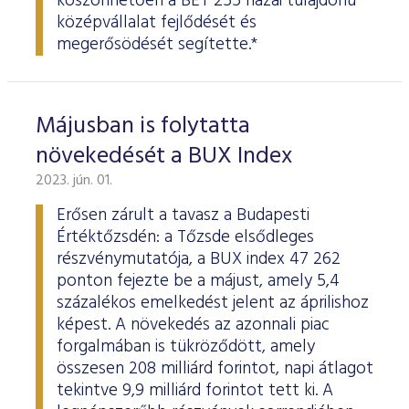
köszönhetően a BÉT 255 hazai tulajdonú
középvállalat fejlődését és
megerősödését segítette.*
Májusban is folytatta
növekedését a BUX Index
2023. jún. 01.
Erősen zárult a tavasz a Budapesti
Értéktőzsdén: a Tőzsde elsődleges
részvénymutatója, a BUX index 47 262
ponton fejezte be a májust, amely 5,4
százalékos emelkedést jelent az áprilishoz
képest. A növekedés az azonnali piac
forgalmában is tükröződött, amely
összesen 208 milliárd forintot, napi átlagot
tekintve 9,9 milliárd forintot tett ki. A