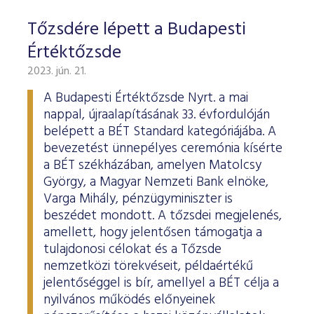
Tőzsdére lépett a Budapesti
Értéktőzsde
2023. jún. 21.
A Budapesti Értéktőzsde Nyrt. a mai
nappal, újraalapításának 33. évfordulóján
belépett a BÉT Standard kategóriájába. A
bevezetést ünnepélyes ceremónia kísérte
a BÉT székházában, amelyen Matolcsy
György, a Magyar Nemzeti Bank elnöke,
Varga Mihály, pénzügyminiszter is
beszédet mondott. A tőzsdei megjelenés,
amellett, hogy jelentősen támogatja a
tulajdonosi célokat és a Tőzsde
nemzetközi törekvéseit, példaértékű
jelentőséggel is bír, amellyel a BÉT célja a
nyilvános működés előnyeinek