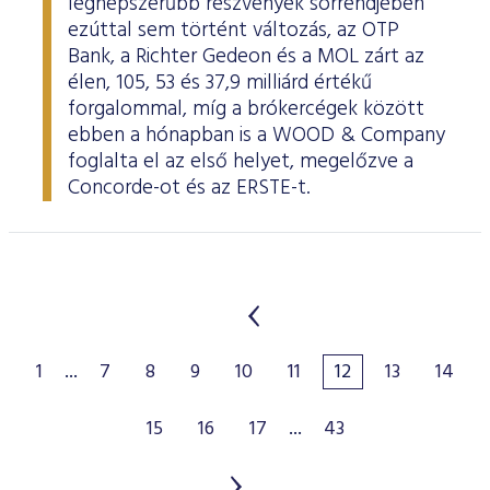
legnépszerűbb részvények sorrendjében
ezúttal sem történt változás, az OTP
Bank, a Richter Gedeon és a MOL zárt az
élen, 105, 53 és 37,9 milliárd értékű
forgalommal, míg a brókercégek között
ebben a hónapban is a WOOD & Company
foglalta el az első helyet, megelőzve a
Concorde-ot és az ERSTE-t.
1
...
7
8
9
10
11
12
13
14
15
16
17
...
43