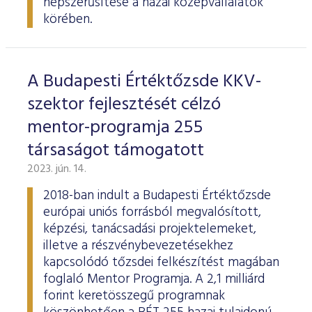
népszerűsítése a hazai középvállalatok
körében.
A Budapesti Értéktőzsde KKV-
szektor fejlesztését célzó
mentor-programja 255
társaságot támogatott
2023. jún. 14.
2018-ban indult a Budapesti Értéktőzsde
európai uniós forrásból megvalósított,
képzési, tanácsadási projektelemeket,
illetve a részvénybevezetésekhez
kapcsolódó tőzsdei felkészítést magában
foglaló Mentor Programja. A 2,1 milliárd
forint keretösszegű programnak