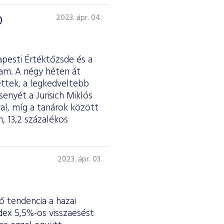
0
2023. ápr. 04.
apesti Értéktőzsde és a
tam. A négy héten át
ettek, a legkedveltebb
nyét a Jurisich Miklós
al, míg a tanárok között
, 13,2 százalékos
2023. ápr. 03.
 tendencia a hazai
dex 5,5%-os visszaesést