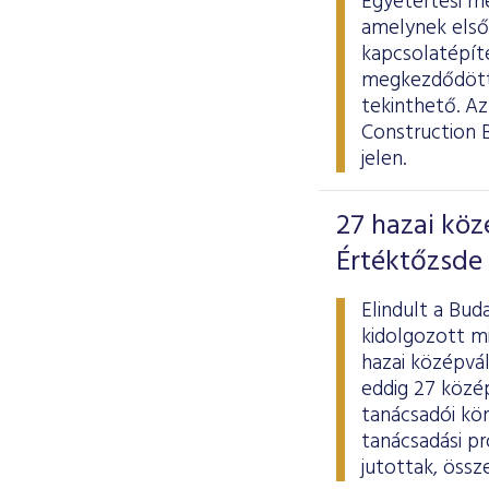
Egyetértési me
amelynek elsőd
kapcsolatépít
megkezdődött 
tekinthető. Az
Construction B
jelen.
27 hazai köz
Értéktőzsde 
Elindult a Bud
kidolgozott mi
hazai középvál
eddig 27 közép
tanácsadói kö
tanácsadási p
jutottak, össz