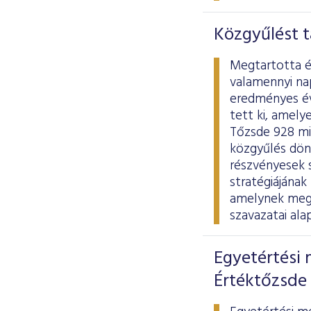
Közgyűlést t
Megtartotta é
valamennyi na
eredményes éve
tett ki, amely
Tőzsde 928 mil
közgyűlés dönt
részvényesek s
stratégiájának
amelynek megv
szavazatai ala
Egyetértési 
Értéktőzsde 