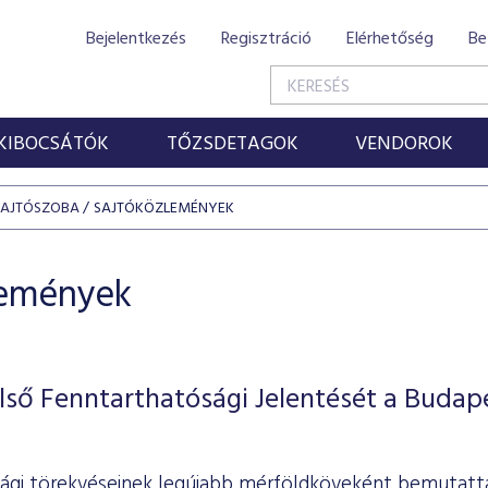
Bejelentkezés
Regisztráció
Elérhetőség
Be
KIBOCSÁTÓK
TŐZSDETAGOK
VENDOROK
SAJTÓSZOBA
SAJTÓKÖZLEMÉNYEK
lemények
ső Fenntarthatósági Jelentését a Budap
ági törekvéseinek legújabb mérföldköveként bemutatta