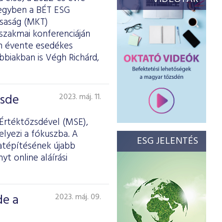
 egyben a BÉT ESG
rsaság (MKT)
szakmai konferenciáján
om évente esedékes
ábbiakban is Végh Richárd,
zsde
2023. máj. 11.
 Értéktőzsdével (MSE),
lyezi a fókuszba. A
ESG JELENTÉS
latépítésének újabb
 online aláírási
de a
2023. máj. 09.