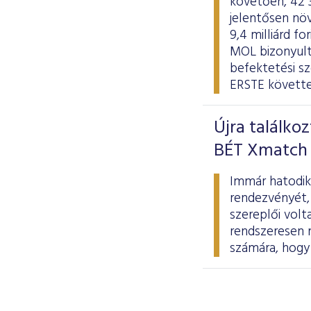
követően, 42 
jelentősen növ
9,4 milliárd f
MOL bizonyulta
befektetési s
ERSTE követte
Újra találko
BÉT Xmatch 
Immár hatodik
rendezvényét,
szereplői volt
rendszeresen 
számára, hogy