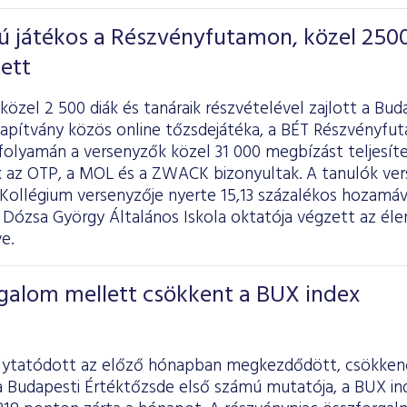
 játékos a Részvényfutamon, közel 250
ett
özel 2 500 diák és tanáraik részvételével zajlott a Bud
lapítvány közös online tőzsdejátéka, a BÉT Részvényfu
folyamán a versenyzők közel 31 000 megbízást teljesít
 az OTP, a MOL és a ZWACK bizonyultak. A tanulók verse
Kollégium versenyzője nyerte 15,13 százalékos hozamáv
 Dózsa György Általános Iskola oktatója végzett az élen
e.
galom mellett csökkent a BUX index
lytatódott az előző hónapban megkezdődött, csökkenő
a Budapesti Értéktőzsde első számú mutatója, a BUX in