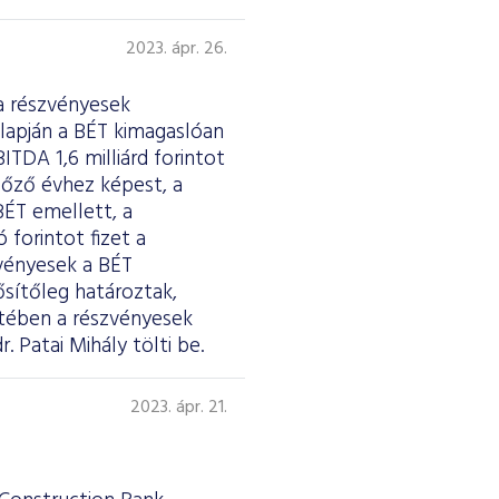
2023. ápr. 26.
a részvényesek
lapján a BÉT kimagaslóan
ITDA 1,6 milliárd forintot
előző évhez képest, a
BÉT emellett, a
forintot fizet a
zvényesek a BÉT
ősítőleg határoztak,
etében a részvényesek
. Patai Mihály tölti be.
2023. ápr. 21.