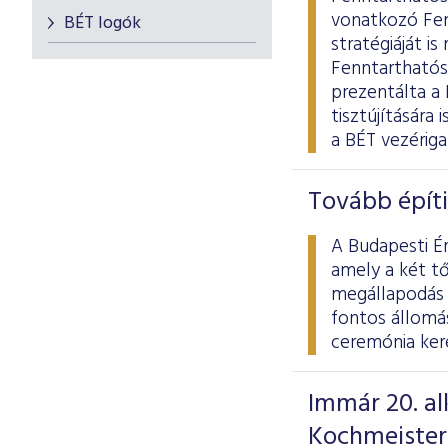
vonatkozó Fen
BÉT logók
stratégiáját i
Fenntarthatós
prezentálta a
tisztújítására
a BÉT vezériga
Tovább építi
A Budapesti É
amely a két t
megállapodás e
fontos állomá
ceremónia kere
Immár 20. al
Kochmeister-