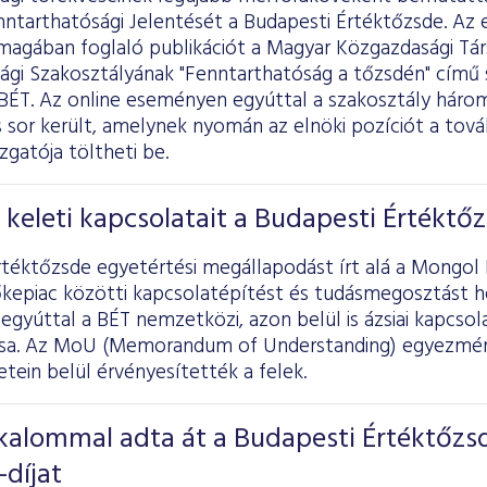
ntarthatósági Jelentését a Budapesti Értéktőzsde. Az
s magában foglaló publikációt a Magyar Közgazdasági Tá
ági Szakosztályának "Fenntarthatóság a tőzsdén" című 
 BÉT. Az online eseményen egyúttal a szakosztály hár
 is sor került, amelynek nyomán az elnöki pozíciót a tov
zgatója töltheti be.
 keleti kapcsolatait a Budapesti Értéktő
rtéktőzsde egyetértési megállapodást írt alá a Mongol
őkepiac közötti kapcsolatépítést és tudásmegosztást he
gyúttal a BÉT nemzetközi, azon belül is ázsiai kapcso
sa. Az MoU (Memorandum of Understanding) egyezményt
tein belül érvényesítették a felek.
kalommal adta át a Budapesti Értéktőzs
díjat