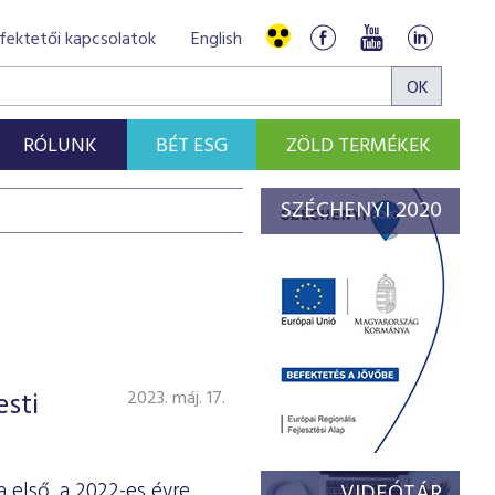
fektetői kapcsolatok
English
RÓLUNK
BÉT ESG
ZÖLD TERMÉKEK
SZÉCHENYI 2020
esti
2023. máj. 17.
 első, a 2022-es évre
VIDEÓTÁR