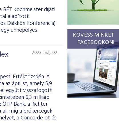
a BÉT Kochmeister díját!
tal alapított
os Diákköri Konferencia)
d egy ünnepélyes
KÖVESS MINKET
FACEBOOKON!
dex
2023. máj. 02.
pesti Értéktőzsdén. A
az áprilist, amely 5,9
el együtt visszafogott
intetében 6,3 milliárd
z OTP Bank, a Richter
mmal, míg a brókercégek
elyet, a Concorde-ot és