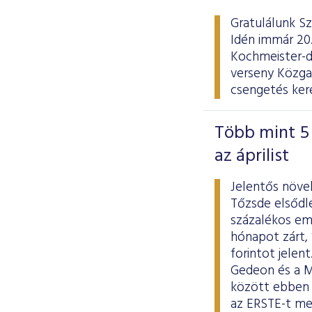
Gratulálunk Sz
Idén immár 20.
Kochmeister-d
verseny Közgaz
csengetés kere
Több mint 5 
az áprilist
Jelentős növe
Tőzsde elsődle
százalékos eme
hónapot zárt, 
forintot jelen
Gedeon és a MO
között ebben 
az ERSTE-t me