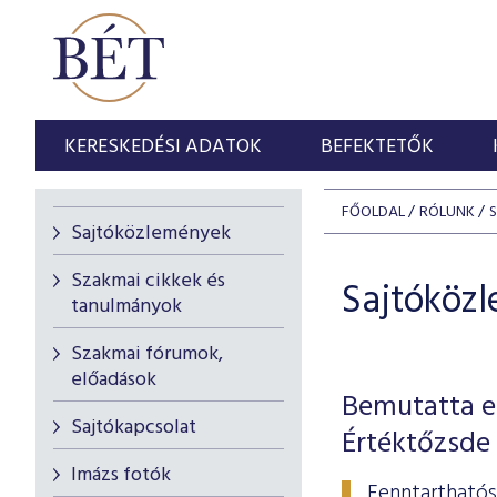
KERESKEDÉSI ADATOK
BEFEKTETŐK
FŐOLDAL
RÓLUNK
Sajtóközlemények
Szakmai cikkek és
Sajtóköz
tanulmányok
Szakmai fórumok,
előadások
Bemutatta el
Sajtókapcsolat
Értéktőzsde
Imázs fotók
Fenntarthatós