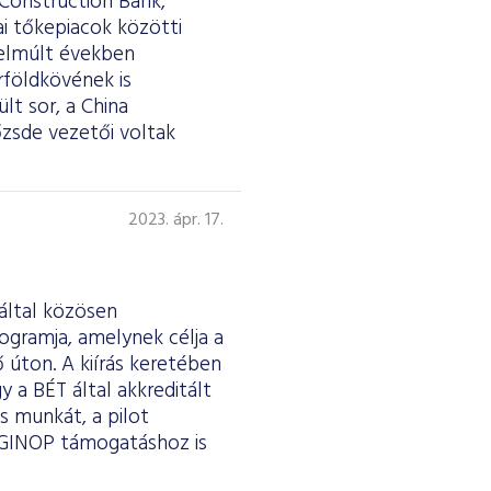
 Construction Bank,
ai tőkepiacok közötti
 elmúlt években
földkövének is
lt sor, a China
őzsde vezetői voltak
2023. ápr. 17.
 által közösen
ogramja, amelynek célja a
 úton. A kiírás keretében
y a BÉT által akkreditált
s munkát, a pilot
 GINOP támogatáshoz is