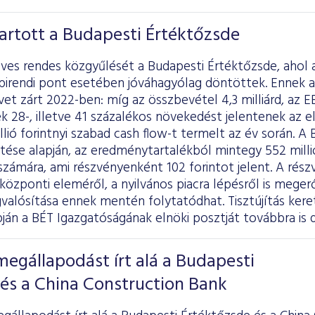
artott a Budapesti Értéktőzsde
ves rendes közgyűlését a Budapesti Értéktőzsde, ahol 
pirendi pont esetében jóváhagyólag döntöttek. Ennek a
t zárt 2022-ben: míg az összbevétel 4,3 milliárd, az EB
ek 28-, illetve 41 százalékos növekedést jelentenek az 
lió forintnyi szabad cash flow-t termelt az év során. A 
ése alapján, az eredménytartalékból mintegy 552 millió 
zámára, ami részvényenként 102 forintot jelent. A rés
 központi eleméről, a nyilvános piacra lépésről is meger
alósítása ennek mentén folytatódhat. Tisztújítás ker
pján a BÉT Igazgatóságának elnöki posztját továbbra is dr
megállapodást írt alá a Budapesti
és a China Construction Bank