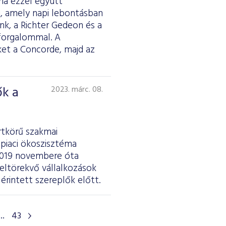
ma ezzel együtt
i, amely napi lebontásban
nk, a Richter Gedeon és a
 forgalommal. A
et a Concorde, majd az
ők a
2023. márc. 08.
rtkörű szakmai
epiaci ökoszisztéma
A 2019 novembere óta
eltörekvő vállalkozások
rintett szereplők előtt.
...
43