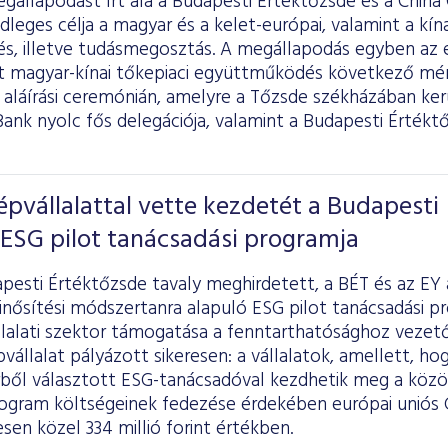
gállapodást írt alá a Budapesti Értéktőzsde és a China
leges célja a magyar és a kelet-európai, valamint a kín
és, illetve tudásmegosztás. A megállapodás egyben az
magyar-kínai tőkepiaci együttműködés következő mér
 aláírási ceremónián, amelyre a Tőzsde székházában kerü
ank nyolc fős delegációja, valamint a Budapesti Értékt
épvállalattal vette kezdetét a Budapesti
ESG pilot tanácsadási programja
apesti Értéktőzsde tavaly meghirdetett, a BÉT és az EY
nősítési módszertanra alapuló ESG pilot tanácsadási pr
lalati szektor támogatása a fenntarthatósághoz vezető
vállalat pályázott sikeresen: a vállalatok, amellett, hog
rből választott ESG-tanácsadóval kezdhetik meg a közö
rogram költségeinek fedezése érdekében európai uniós
esen közel 334 millió forint értékben.