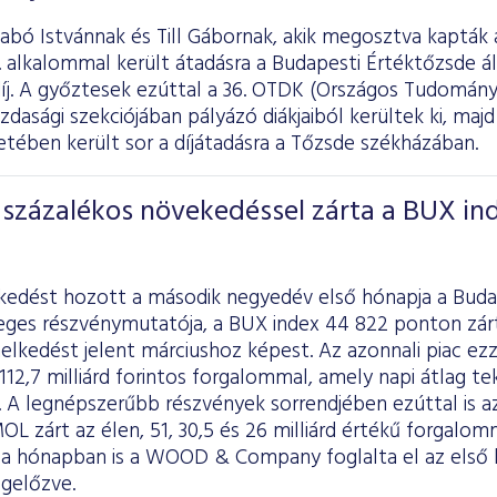
abó Istvánnak és Till Gábornak, akik megosztva kapták 
 alkalommal került átadásra a Budapesti Értéktőzsde ál
íj. A győztesek ezúttal a 36. OTDK (Országos Tudomány
dasági szekciójában pályázó diákjaiból kerültek ki, maj
tében került sor a díjátadásra a Tőzsde székházában.
százalékos növekedéssel zárta a BUX in
kedést hozott a második negyedév első hónapja a Buda
ges részvénymutatója, a BUX index 44 822 ponton zárta 
lkedést jelent márciushoz képest. Az azonnali piac ezz
112,7 milliárd forintos forgalommal, amely napi átlag tek
t. A legnépszerűbb részvények sorrendjében ezúttal is a
L zárt az élen, 51, 30,5 és 26 milliárd értékű forgalo
a hónapban is a WOOD & Company foglalta el az első h
gelőzve.