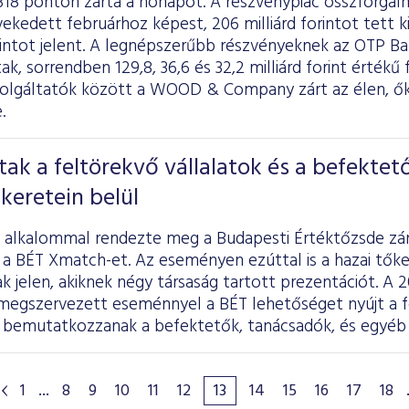
318 ponton zárta a hónapot. A részvénypiac összforgal
ekedett februárhoz képest, 206 milliárd forintot tett k
orintot jelent. A legnépszerűbb részvényeknek az OTP Ba
k, sorrendben 129,8, 36,6 és 32,2 milliárd forint értékű
zolgáltatók között a WOOD & Company zárt az élen, ők
.
ztak a feltörekvő vállalatok és a befektet
keretein belül
 alkalommal rendezte meg a Budapesti Értéktőzsde zá
 a BÉT Xmatch-et. Az eseményen ezúttal is a hazai tők
ak jelen, akiknek négy társaság tartott prezentációt. 
megszervezett eseménnyel a BÉT lehetőséget nyújt a f
 bemutatkozzanak a befektetők, tanácsadók, és egyéb é
1
...
8
9
10
11
12
13
14
15
16
17
18