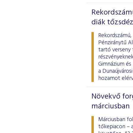
Rekordszámú
diák tőzsdéz
Rekordszámú, k
Pénziránytű A
tartó verseny 
részvényeknek
Gimnázium és 
a Dunaújvárosi
hozamot elérv
Növekvő for
márciusban
Márciusban fo
tőkepiacon – 