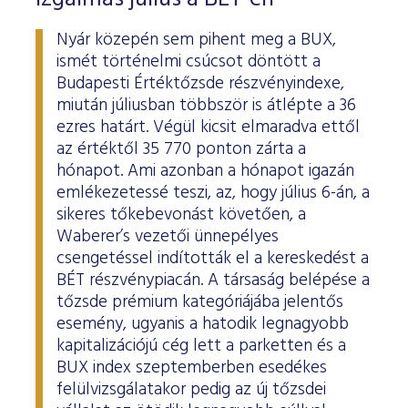
Nyár közepén sem pihent meg a BUX,
ismét történelmi csúcsot döntött a
Budapesti Értéktőzsde részvényindexe,
miután júliusban többször is átlépte a 36
ezres határt. Végül kicsit elmaradva ettől
az értéktől 35 770 ponton zárta a
hónapot. Ami azonban a hónapot igazán
emlékezetessé teszi, az, hogy július 6-án, a
sikeres tőkebevonást követően, a
Waberer’s vezetői ünnepélyes
csengetéssel indították el a kereskedést a
BÉT részvénypiacán. A társaság belépése a
tőzsde prémium kategóriájába jelentős
esemény, ugyanis a hatodik legnagyobb
kapitalizációjú cég lett a parketten és a
BUX index szeptemberben esedékes
felülvizsgálatakor pedig az új tőzsdei