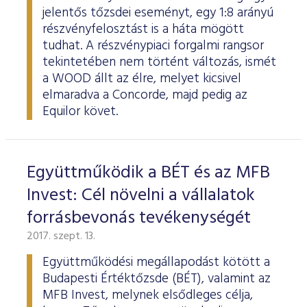
jelentős tőzsdei eseményt, egy 1:8 arányú
részvényfelosztást is a háta mögött
tudhat. A részvénypiaci forgalmi rangsor
tekintetében nem történt változás, ismét
a WOOD állt az élre, melyet kicsivel
elmaradva a Concorde, majd pedig az
Equilor követ.
Együttműködik a BÉT és az MFB
Invest: Cél növelni a vállalatok
forrásbevonás tevékenységét
2017. szept. 13.
Együttműködési megállapodást kötött a
Budapesti Értéktőzsde (BÉT), valamint az
MFB Invest, melynek elsődleges célja,