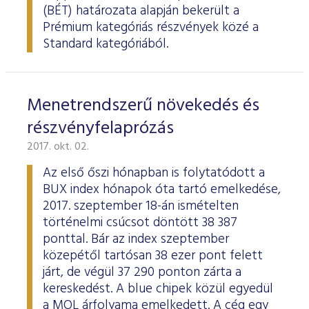
ESG Útmutató
(BÉT) határozata alapján bekerült a
Prémium kategóriás részvények közé a
Standard kategóriából.
Menetrendszerű növekedés és
részvényfelaprózás
2017. okt. 02.
Az első őszi hónapban is folytatódott a
BUX index hónapok óta tartó emelkedése,
2017. szeptember 18-án ismételten
történelmi csúcsot döntött 38 387
ponttal. Bár az index szeptember
közepétől tartósan 38 ezer pont felett
járt, de végül 37 290 ponton zárta a
kereskedést. A blue chipek közül egyedül
a MOL árfolyama emelkedett. A cég egy