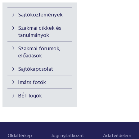
Sajtóközlemények
Szakmai cikkek és
tanulmányok
Szakmai fórumok,
előadások
Sajtókapcsolat
Imázs fotók
BÉT logók
Oldaltérkép
Jogi nyilatkozat
Adatvédelem