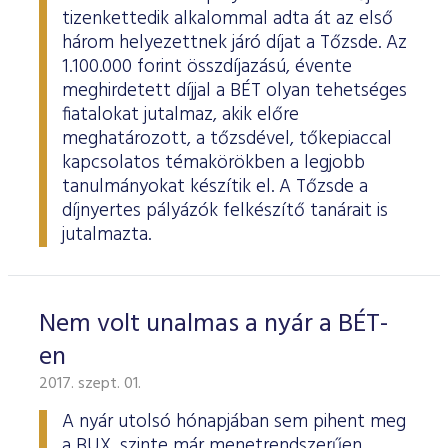
tizenkettedik alkalommal adta át az első
három helyezettnek járó díjat a Tőzsde. Az
1.100.000 forint összdíjazású, évente
meghirdetett díjjal a BÉT olyan tehetséges
fiatalokat jutalmaz, akik előre
meghatározott, a tőzsdével, tőkepiaccal
kapcsolatos témakörökben a legjobb
tanulmányokat készítik el. A Tőzsde a
díjnyertes pályázók felkészítő tanárait is
jutalmazta.
Nem volt unalmas a nyár a BÉT-
en
2017. szept. 01.
A nyár utolsó hónapjában sem pihent meg
a BUX, szinte már menetrendszerűen