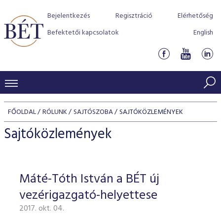
Bejelentkezés
Regisztráció
Elérhetőség
Befektetői kapcsolatok
English
KERESKEDÉSI ADATOK
FŐOLDAL
RÓLUNK
SAJTÓSZOBA
SAJTÓKÖZLEMÉNYEK
INDEXEK
BEFEKTETŐK
Sajtóközlemények
Részvényindexek
Piaci forgalom
Termékcsoportok
KIBOCSÁTÓK
Kötvényindexek
Kedvenc instrumentumok
Szabályozás
Indexek
Részvény és vállalati kötvény tőzsdei bevezetését támoga
Máté-Tóth István a BÉT új
TŐZSDETAGOK
Jelzáloglevél indexek
program
Azonnali Piac
Alkalmazott díjstruktúra
BÉT szabályzatok
Részvény szekció
vezérigazgató-helyettese
Tőzsdetagok, üzletkötők
VENDOROK
Vállalati kötvény indexek
Származékos piac
BÉT Xtend - Részvénypiac egyszerűen
Részvények
Elszámolás
Befektetővédelem
2017. okt. 04.
Hitelpapír szekció
Útmutató a taggá váláshoz