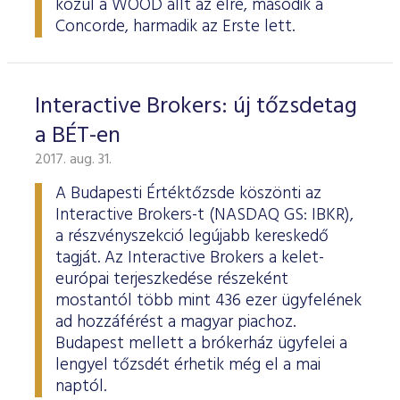
közül a WOOD állt az élre, második a
Concorde, harmadik az Erste lett.
Interactive Brokers: új tőzsdetag
a BÉT-en
2017. aug. 31.
A Budapesti Értéktőzsde köszönti az
Interactive Brokers-t (NASDAQ GS: IBKR),
a részvényszekció legújabb kereskedő
tagját. Az Interactive Brokers a kelet-
európai terjeszkedése részeként
mostantól több mint 436 ezer ügyfelének
ad hozzáférést a magyar piachoz.
Budapest mellett a brókerház ügyfelei a
lengyel tőzsdét érhetik még el a mai
naptól.