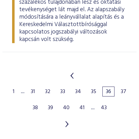
százalékos tulajdonában lesz és oktatási
tevékenységet lát majd el. Az alapszabály
módosítására a leányvállalat alapítás és a
Kereskedelmi Választottbírósággal
kapcsolatos jogszabályi változások
kapcsán volt szükség.
1
...
31
32
33
34
35
36
37
38
39
40
41
...
43