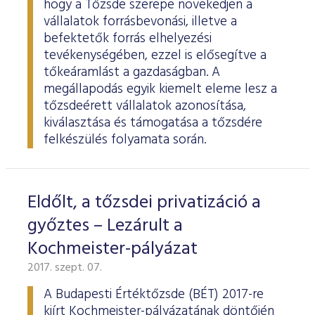
hogy a Tőzsde szerepe növekedjen a
vállalatok forrásbevonási, illetve a
befektetők forrás elhelyezési
tevékenységében, ezzel is elősegítve a
tőkeáramlást a gazdaságban. A
megállapodás egyik kiemelt eleme lesz a
tőzsdeérett vállalatok azonosítása,
kiválasztása és támogatása a tőzsdére
felkészülés folyamata során.
Eldőlt, a tőzsdei privatizáció a
győztes – Lezárult a
Kochmeister-pályázat
2017. szept. 07.
A Budapesti Értéktőzsde (BÉT) 2017-re
kiírt Kochmeister-pályázatának döntőjén