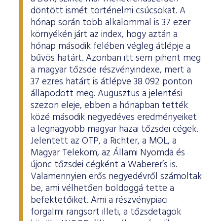
döntött ismét történelmi csúcsokat. A
hónap során több alkalommal is 37 ezer
környékén járt az index, hogy aztán a
hónap második felében végleg átlépje a
bűvös határt. Azonban itt sem pihent meg
a magyar tőzsde részvényindexe, mert a
37 ezres határt is átlépve 38 092 ponton
állapodott meg. Augusztus a jelentési
szezon eleje, ebben a hónapban tették
közé második negyedéves eredményeiket
a legnagyobb magyar hazai tőzsdei cégek.
Jelentett az OTP, a Richter, a MOL, a
Magyar Telekom, az Állami Nyomda és
újonc tőzsdei cégként a Waberer’s is.
Valamennyien erős negyedévről számoltak
be, ami vélhetően boldoggá tette a
befektetőiket. Ami a részvénypiaci
forgalmi rangsort illeti, a tőzsdetagok