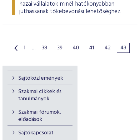
hazai vállalatok minél hatékonyabban
juthassanak tőkebevonási lehetőséghez.
1
...
38
39
40
41
42
43
Sajtóközlemények
Szakmai cikkek és
tanulmányok
Szakmai fórumok,
előadások
Sajtókapcsolat