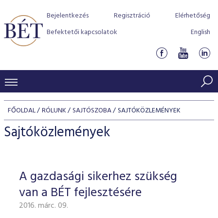
Bejelentkezés
Regisztráció
Elérhetőség
Befektetői kapcsolatok
English
KERESKEDÉSI ADATOK
FŐOLDAL
RÓLUNK
SAJTÓSZOBA
SAJTÓKÖZLEMÉNYEK
INDEXEK
BEFEKTETŐK
Sajtóközlemények
Részvényindexek
Piaci forgalom
Termékcsoportok
KIBOCSÁTÓK
Kötvényindexek
Kedvenc instrumentumok
Szabályozás
Indexek
Részvény és vállalati kötvény tőzsdei bevezetését támoga
A gazdasági sikerhez szükség
TŐZSDETAGOK
Jelzáloglevél indexek
program
Azonnali Piac
Alkalmazott díjstruktúra
BÉT szabályzatok
Részvény szekció
van a BÉT fejlesztésére
Tőzsdetagok, üzletkötők
VENDOROK
Vállalati kötvény indexek
Származékos piac
BÉT Xtend - Részvénypiac egyszerűen
Részvények
Elszámolás
Befektetővédelem
2016. márc. 09.
Hitelpapír szekció
Útmutató a taggá váláshoz