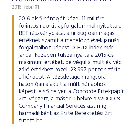
2016. febr. 01.
2016 első hónapját közel 11 milliárd
forintos napi átlagforgalommal nyitotta a
BÉT részvénypiaca, ami kiugróan magas
értéknek számít a megelőző évek januári
forgalmaihoz képest. A BUX index már
január közepén túlszárnyalta a 2015-ös
maximum értékét, de végül a múlt év végi
záró értékhez közel, 23 997 ponton zárta
a hónapot. A tőzsdetagok rangsora
hasonlóan alakult a múlt hónaphoz
képest: első helyen a Concorde Értékpapír
Zrt. végzett, a második helyre a WOOD &
Company Financial Services a.s., míg
harmadikként az Erste Befektetési Zrt.
futott be.