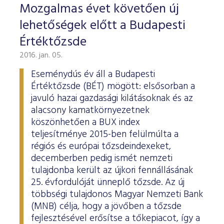
Mozgalmas évet követően új
lehetőségek előtt a Budapesti
Értéktőzsde
2016. jan. 05.
Eseménydús év áll a Budapesti
Értéktőzsde (BÉT) mögött: elsősorban a
javuló hazai gazdasági kilátásoknak és az
alacsony kamatkörnyezetnek
köszönhetően a BUX index
teljesítménye 2015-ben felülmúlta a
régiós és európai tőzsdeindexeket,
decemberben pedig ismét nemzeti
tulajdonba került az újkori fennállásának
25. évfordulóját ünneplő tőzsde. Az új
többségi tulajdonos Magyar Nemzeti Bank
(MNB) célja, hogy a jövőben a tőzsde
fejlesztésével erősítse a tőkepiacot, így a