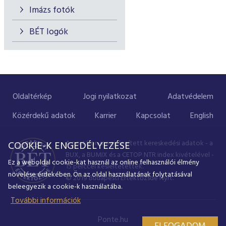
Imázs fotók
BÉT logók
Oldaltérkép
Jogi nyilatkozat
Adatvédelem
Közérdekű adatok
Karrier
Kapcsolat
English
A portálon megjelenített kereskedési adatok - a
COOKIE-K ENGEDÉLYEZÉSE
BUX, a BUMIX és a CETOP NTR index kivételével -
Ez a weboldal cookie-kat használ az online felhasználói élmény
15 perccel késleltetettek.
növelése érdekében. Ön az oldal használatának folytatásával
© 2019 Budapesti Értéktőzsde Nyrt.
beleegyezik a cookie-k használatába.
További információk
Ponte.hu