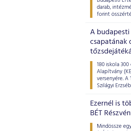
Budapesti Ért
darab, intézmé
forint összért
A budapesti
csapatának d
tőzsdejáték
180 iskola 300
Alapítvány (KE
versenyére. A
Szilágyi Erzs
Ezernél is t
BÉT Részvé
Mindössze egy 