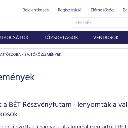
Bejelentkezés
Regisztráció
Elérhetőség
Be
KIBOCSÁTÓK
TŐZSDETAGOK
VENDOROK
SAJTÓSZOBA
SAJTÓKÖZLEMÉNYEK
lemények
 a BÉT Részvényfutam - lenyomták a val
ékosok
öbben játszottak a harmadik alkalommal megtartott BÉ