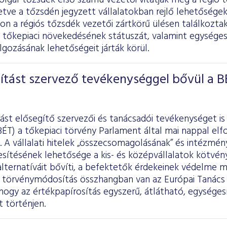
olgár tőzsdék első számú vezetői vitatják meg a régió t
letve a tőzsdén jegyzett vállalatokban rejlő lehetősége
n a régiós tőzsdék vezetői zártkörű ülésen találkozta
k tőkepiaci növekedésének státuszát, valamint egysége
gozásának lehetőségeit járták körül.
ítást szervező tevékenységgel bővül a B
ást elősegítő szervezői és tanácsadói tevékenységet is
BÉT) a tőkepiaci törvény Parlament által mai nappal e
 A vállalati hitelek „összecsomagolásának” és intézmé
sítésének lehetősége a kis- és középvállalatok kötvény
 alternatíváit bővíti, a befektetők érdekeinek védelme 
törvénymódosítás összhangban van az Európai Tanács
hogy az értékpapírosítás egyszerű, átlátható, egységesí
 történjen.