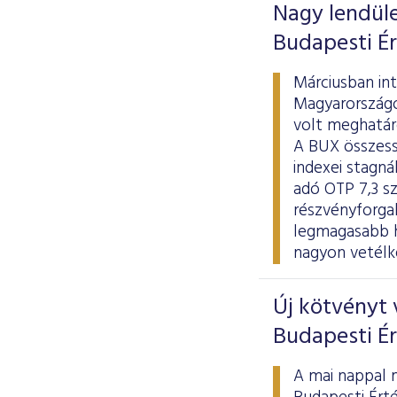
Nagy lendület
Budapesti É
Márciusban in
Magyarországo
volt meghatár
A BUX összess
indexei stagná
adó OTP 7,3 sz
részvényforgal
legmagasabb h
nagyon vetélk
Új kötvényt 
Budapesti É
A mai nappal 