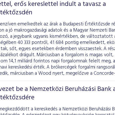
tel, erős kereslettel indult a tavasz a
rtéktőzsdén
tenzíven emelkedtek az árak a Budapesti Értéktőzsde r
n a jó makrogazdasági adatok és a Magyar Nemzeti Ba
ozó, a jegybank ugyanis kismértékben, de változtatott 
égében 40 333 pontról, 41 684 pontig emelkedett, ekö
ltak, sőt, egyes esetekben érdemben visszaestek. A rés
ázalékot drágult. Márciusban a forgalom is magas volt, a
om 14,1 milliárd forintos napi forgalomnak felelt meg, a
avi kereskedési érték. A brókercégek forgalmi rangsor
edik, márciusban a Wood nyert, megelőzve a Concorde-t
vezet be a Nemzetközi Beruházási Bank 
rtéktőzsdére
megkezdődött a kereskedés a Nemzetközi Beruházási Ban