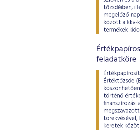
szlovén és a b
tőzsdéiben, il
megelőző napo
között a kkv-
termékek kidol
Értékpapíros
feladatköre
Értékpapírosít
Értéktőzsde (
köszönhetően.
történő értéke
finanszírozási
megszavazott 
törekvésével, 
keretek között