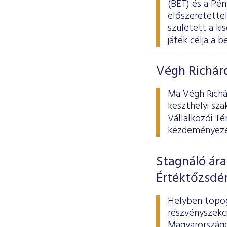
(BÉT) és a Pé
előszeretettel
született a ki
játék célja a 
Végh Richárd
Ma Végh Richár
keszthelyi sza
Vállalkozói Té
kezdeményezés
Stagnáló ára
Értéktőzsdé
Helyben topog
részvényszekci
Magyarországot