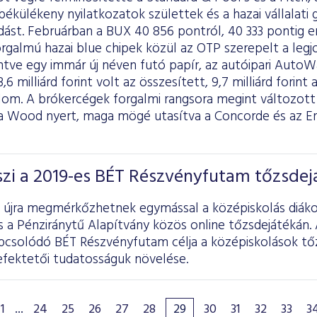
ékülékeny nyilatkozatok születtek és a hazai vállalati
dást. Februárban a BUX 40 856 pontról, 40 333 pontig e
rgalmú hazai blue chipek közül az OTP szerepelt a leg
tve egy immár új néven futó papír, az autóipari AutoWal
6 milliárd forint volt az összesített, 9,7 milliárd forint 
lom. A brókercégek forgalmi rangsora megint változo
a Wood nyert, maga mögé utasítva a Concorde és az Er
szi a 2019-es BÉT Részvényfutam tőzsdej
l újra megmérkőzhetnek egymással a középiskolás diákok
 a Pénziránytű Alapítvány közös online tőzsdejátékán. A
csolódó BÉT Részvényfutam célja a középiskolások tőz
efektetői tudatosságuk növelése.
1
...
24
25
26
27
28
29
30
31
32
33
3