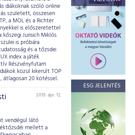
ás diákoknak szóló online
zás született, összesen
TP, a MOL és a Richter
ényekkel is előszeretettel
kőszegi Jurisich Miklós
szülei is próbára
tudatosság és a tőzsdei
UX index a játék
aktív Részvényfutam
diákok közül kikerült TOP
 átlagosan 20 kötéssel.
ESG JELENTÉS
ti
2019. ápr. 12.
it vendégül látó
téktőzsdéi mellett a