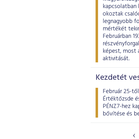
kapcsolatban b
okoztak csaló
legnagyobb fo
mértékét tekin
Februárban 193,
részvényforga
képest, most 
aktivitását.
Kezdetét ve
Február 25-tő
Értéktőzsde és
PÉNZ7-hez kap
bővítése és b