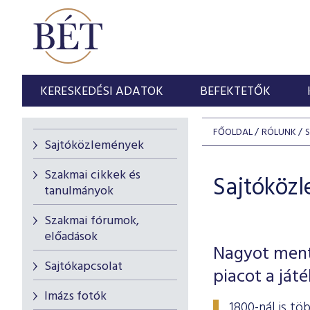
KERESKEDÉSI ADATOK
BEFEKTETŐK
FŐOLDAL
RÓLUNK
Sajtóközlemények
Szakmai cikkek és
Sajtóköz
tanulmányok
Szakmai fórumok,
előadások
Nagyot ment
Sajtókapcsolat
piacot a ját
Imázs fotók
1800-nál is t