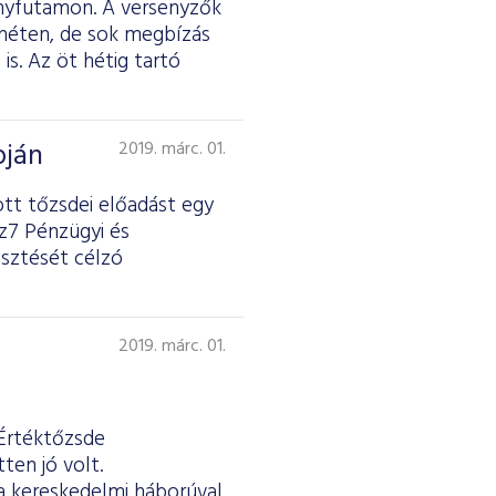
ényfutamon. A versenyzők
 héten, de sok megbízás
is. Az öt hétig tartó
pján
2019. márc. 01.
ott tőzsdei előadást egy
nz7 Pénzügyi és
esztését célzó
2019. márc. 01.
 Értéktőzsde
ten jó volt.
 a kereskedelmi háborúval