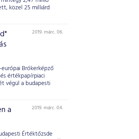
mintegy 2,47 millió
t, közel 25 milliárd
d"
2019. márc. 06.
ás
p-európai Brókerképző
és értékpapírpiaci
ét végül a budapesti
en a
2019. márc. 04.
Budapesti Értéktőzsde