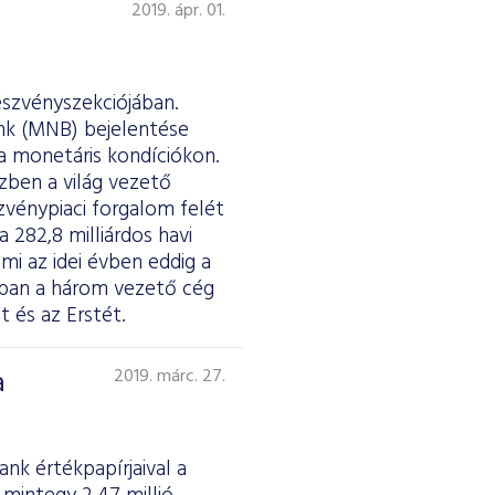
2019. ápr. 01.
észvényszekciójában.
nk (MNB) bejelentése
a monetáris kondíciókon.
zben a világ vezető
zvénypiaci forgalom felét
 282,8 milliárdos havi
mi az idei évben eddig a
ában a három vezető cég
 és az Erstét.
a
2019. márc. 27.
k értékpapírjaival a