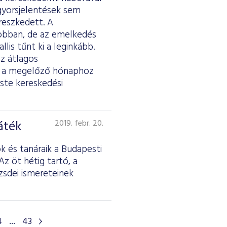
 gyorsjelentések sem
reszkedett. A
jobban, de az emelkedés
lis tűnt ki a leginkább.
az átlagos
tt a megelőző hónaphoz
ste kereskedési
áték
2019. febr. 20.
 és tanáraik a Budapesti
z öt hétig tartó, a
sdei ismereteinek
4
...
43