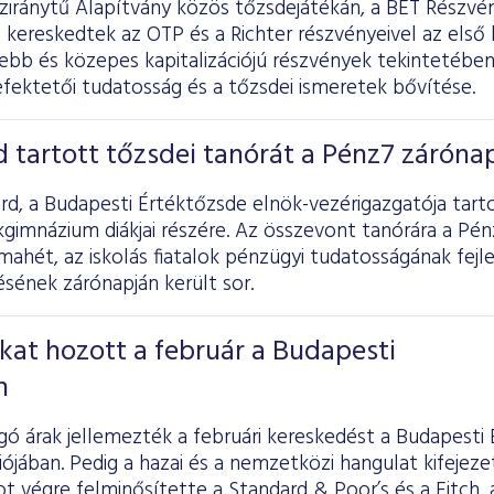
nziránytű Alapítvány közös tőzsdejátékán, a BÉT Részv
 kereskedtek az OTP és a Richter részvényeivel az első
sebb és közepes kapitalizációjú részvények tekintetében 
befektetői tudatosság és a tőzsdei ismeretek bővítése.
 tartott tőzsdei tanórát a Pénz7 záróna
d, a Budapesti Értéktőzsde elnök-vezérigazgatója tart
kgimnázium diákjai részére. Az összevont tanórára a Pé
mahét, az iskolás fiatalok pénzügyi tudatosságának fejl
ének zárónapján került sor.
kat hozott a február a Budapesti
n
ó árak jellemezték a februári kereskedést a Budapesti
ójában. Pedig a hazai és a nemzetközi hangulat kifejezet
 végre felminősítette a Standard & Poor’s és a Fitch,