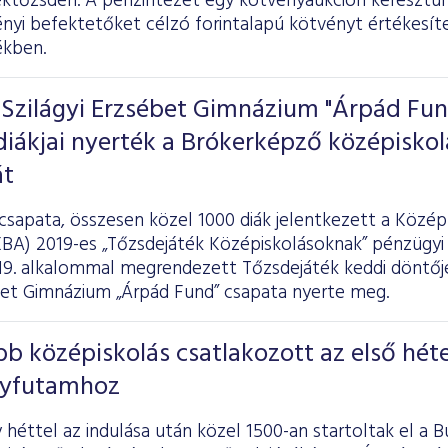
éktőzsdén. A pénzintézet egy kötvényaukción keresztül 
nyi befektetőket célzó forintalapú kötvényt értékesítet
ékben.
 Szilágyi Erzsébet Gimnázium "Árpád Fun
iákjai nyerték a Brókerképző középiskol
át
 csapata, összesen közel 1000 diák jelentkezett a Közé
BA) 2019-es „Tőzsdejáték Középiskolásoknak” pénzügyi 
 19. alkalommal megrendezett Tőzsdejáték keddi döntőj
ébet Gimnázium „Árpád Fund” csapata nyerte meg.
öbb középiskolás csatlakozott az első hét
nyfutamhoz
héttel az indulása után közel 1500-an startoltak el a 