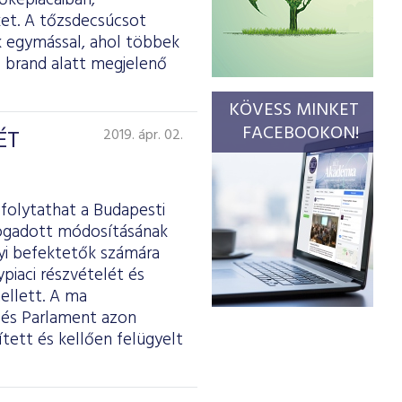
őkepiacaiban,
ket. A tőzsdecsúcsot
k egymással, ahol többek
s brand alatt megjelenő
KÖVESS MINKET
FACEBOOKON!
ÉT
2019. ápr. 02.
 folytathat a Budapesti
lfogadott módosításának
nyi befektetők számára
piaci részvételét és
mellett. A ma
 és Parlament azon
tett és kellően felügyelt