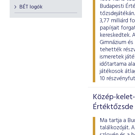
Budapesti Érté
BÉT logók
tőzsdejátékán.
3,77 milliárd 
papírjait forg
kereskedtek. 
Gimnázium és K
tehették részv
ismeretek játé
időtartama al
játékosok átl
10 részvényfu
Közép-kelet-
Értéktőzsde
Ma tartja a Bu
találkozóját. 