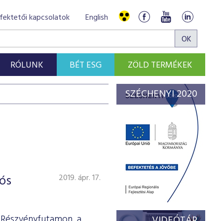
fektetői kapcsolatok
English
RÓLUNK
BÉT ESG
ZÖLD TERMÉKEK
SZÉCHENYI 2020
ós
2019. ápr. 17.
T Részvényfutamon, a
VIDEÓTÁR