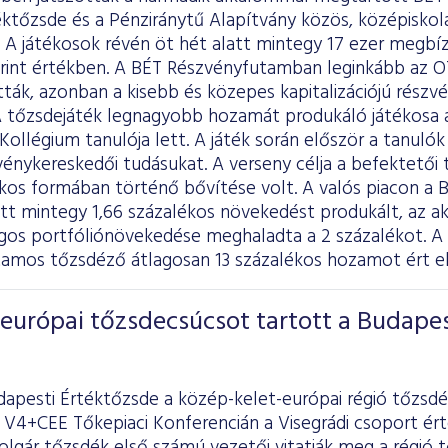
ktőzsde és a Pénziránytű Alapítvány közös, középiskol
 A játékosok révén öt hét alatt mintegy 17 ezer megbí
forint értékben. A BÉT Részvényfutamban leginkább az O
atták, azonban a kisebb és közepes kapitalizációjú részv
A tőzsdejáték legnagyobb hozamát produkáló játékosa a 
ollégium tanulója lett. A játék során először a tanulók 
énykereskedői tudásukat. A verseny célja a befektetői 
kos formában történő bővítése volt. A valós piacon a B
att mintegy 1,66 százalékos növekedést produkált, az 
agos portfóliónövekedése meghaladta a 2 százalékot. A 
tamos tőzsdéző átlagosan 13 százalékos hozamot ért el,
európai tőzsdecsúcsot tartott a Budapes
dapesti Értéktőzsde a közép-kelet-európai régió tőzsdé
A V4+CEE Tőkepiaci Konferencián a Visegrádi csoport ér