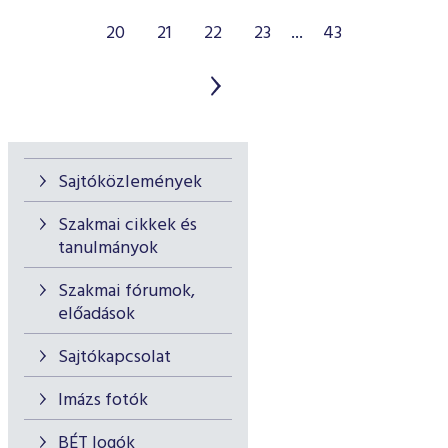
20
21
22
23
...
43
Sajtóközlemények
Szakmai cikkek és
tanulmányok
Szakmai fórumok,
előadások
Sajtókapcsolat
Imázs fotók
BÉT logók