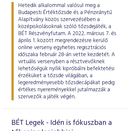
Hetedik alkalommal valósul meg a
Budapesti Értéktőzsde és a Pénziránytű
Alapítvány közös szervezésében a
középiskolásoknak szóló tőzsdejáték, a
BÉT Részvényfutam. A 2022. március 7. és
április 1. között megrendezésre kerülő
online verseny egyhetes regisztrációs
időszaka február 28-án vette kezdetét. A
virtuális versenyben a résztvevőknek
lehetőségük nyílik kipróbálni befektetési
érzéküket a tőzsde világában, a
legeredményesebb tőzsdecápákat pedig
értékes nyereményekkel jutalmazzák a
szervezők a játék végén.
BÉT Legek - Idén is fókuszban a