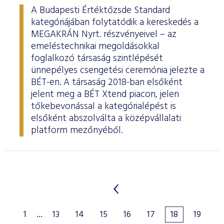
A Budapesti Értéktőzsde Standard
kategóriájában folytatódik a kereskedés a
MEGAKRÁN Nyrt. részvényeivel – az
emeléstechnikai megoldásokkal
foglalkozó társaság szintlépését
ünnepélyes csengetési ceremónia jelezte a
BÉT-en. A társaság 2018-ban elsőként
jelent meg a BÉT Xtend piacon, jelen
tőkebevonással a kategórialépést is
elsőként abszolválta a középvállalati
platform mezőnyéből.
1
...
13
14
15
16
17
18
19