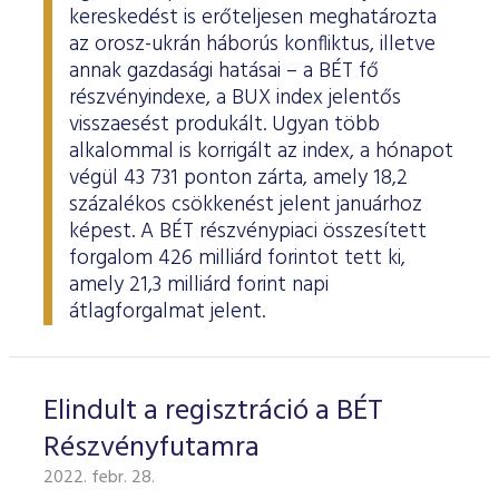
ESG Útmutató
kereskedést is erőteljesen meghatározta
az orosz-ukrán háborús konfliktus, illetve
annak gazdasági hatásai – a BÉT fő
részvényindexe, a BUX index jelentős
visszaesést produkált. Ugyan több
alkalommal is korrigált az index, a hónapot
végül 43 731 ponton zárta, amely 18,2
százalékos csökkenést jelent januárhoz
képest. A BÉT részvénypiaci összesített
forgalom 426 milliárd forintot tett ki,
amely 21,3 milliárd forint napi
átlagforgalmat jelent.
Elindult a regisztráció a BÉT
Részvényfutamra
2022. febr. 28.