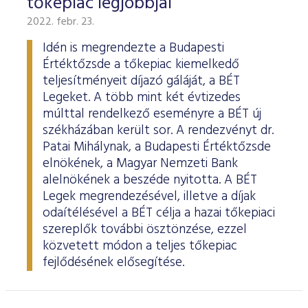
tőkepiac legjobbjai
2022. febr. 23.
Idén is megrendezte a Budapesti
Értéktőzsde a tőkepiac kiemelkedő
teljesítményeit díjazó gáláját, a BÉT
Legeket. A több mint két évtizedes
múlttal rendelkező eseményre a BÉT új
székházában került sor. A rendezvényt dr.
Patai Mihálynak, a Budapesti Értéktőzsde
elnökének, a Magyar Nemzeti Bank
alelnökének a beszéde nyitotta. A BÉT
Legek megrendezésével, illetve a díjak
odaítélésével a BÉT célja a hazai tőkepiaci
szereplők további ösztönzése, ezzel
közvetett módon a teljes tőkepiac
fejlődésének elősegítése.