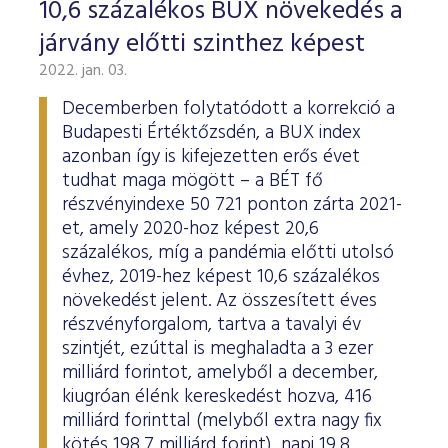
10,6 százalékos BUX növekedés a
járvány előtti szinthez képest
2022. jan. 03.
Decemberben folytatódott a korrekció a
Budapesti Értéktőzsdén, a BUX index
azonban így is kifejezetten erős évet
tudhat maga mögött – a BÉT fő
részvényindexe 50 721 ponton zárta 2021-
et, amely 2020-hoz képest 20,6
százalékos, míg a pandémia előtti utolsó
évhez, 2019-hez képest 10,6 százalékos
növekedést jelent. Az összesített éves
részvényforgalom, tartva a tavalyi év
szintjét, ezúttal is meghaladta a 3 ezer
milliárd forintot, amelyből a december,
kiugróan élénk kereskedést hozva, 416
milliárd forinttal (melyből extra nagy fix
kötés 198,7 milliárd forint), napi 19,8