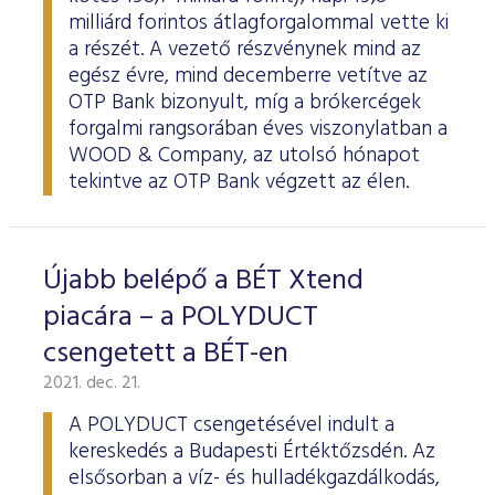
milliárd forintos átlagforgalommal vette ki
a részét. A vezető részvénynek mind az
egész évre, mind decemberre vetítve az
OTP Bank bizonyult, míg a brókercégek
forgalmi rangsorában éves viszonylatban a
WOOD & Company, az utolsó hónapot
tekintve az OTP Bank végzett az élen.
Újabb belépő a BÉT Xtend
piacára – a POLYDUCT
csengetett a BÉT-en
2021. dec. 21.
A POLYDUCT csengetésével indult a
kereskedés a Budapesti Értéktőzsdén. Az
elsősorban a víz- és hulladékgazdálkodás,