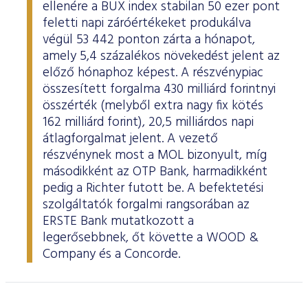
ellenére a BUX index stabilan 50 ezer pont
feletti napi záróértékeket produkálva
végül 53 442 ponton zárta a hónapot,
amely 5,4 százalékos növekedést jelent az
előző hónaphoz képest. A részvénypiac
összesített forgalma 430 milliárd forintnyi
összérték (melyből extra nagy fix kötés
162 milliárd forint), 20,5 milliárdos napi
átlagforgalmat jelent. A vezető
részvénynek most a MOL bizonyult, míg
másodikként az OTP Bank, harmadikként
pedig a Richter futott be. A befektetési
szolgáltatók forgalmi rangsorában az
ERSTE Bank mutatkozott a
legerősebbnek, őt követte a WOOD &
Company és a Concorde.