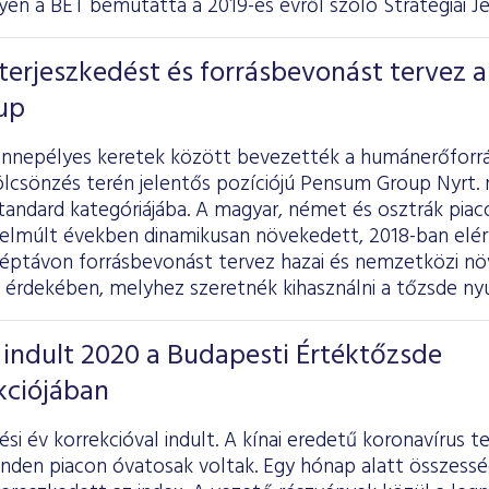
yen a BÉT bemutatta a 2019-es évről szóló
Stratégiai J
erjeszkedést és forrásbevonást tervez a
up
nnepélyes keretek között bevezették a humánerőforrá
lcsönzés terén jelentős pozíciójú Pensum Group Nyrt. 
andard kategóriájába. A magyar, német és osztrák piaco
elmúlt években dinamikusan növekedett, 2018-ban elérve 
ptávon forrásbevonást tervez hazai és nemzetközi növ
 érdekében, melyhez szeretnék kihasználni a tőzsde ny
 indult 2020 a Budapesti Értéktőzsde
kciójában
ési év korrekcióval indult. A kínai eredetű koronavírus t
nden piacon óvatosak voltak. Egy hónap alatt összess