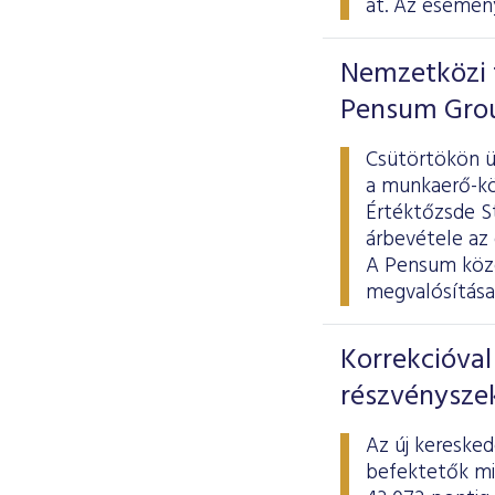
át. Az esemén
Nemzetközi t
Pensum Gro
Csütörtökön ü
a munkaerő-kö
Értéktőzsde St
árbevétele az 
A Pensum közé
megvalósítása
Korrekcióval
részvénysze
Az új keresked
befektetők mi