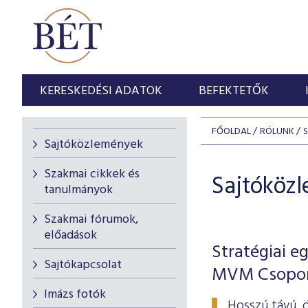
KERESKEDÉSI ADATOK
BEFEKTETŐK
FŐOLDAL
RÓLUNK
Sajtóközlemények
Szakmai cikkek és
Sajtóköz
tanulmányok
Szakmai fórumok,
előadások
Stratégiai 
Sajtókapcsolat
MVM Csoport
Imázs fotók
Hosszú távú, 