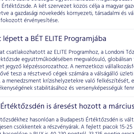
i Értéktőzsde. A két szervezet közös célja a magyar ga
letve a gazdasági növekedés környezeti, társadalmi és vál
 fokozott érvényesítése.
lat lépett a BÉT ELITE Programjába
alat csatlakozhatott az ELITE Programhoz, a Londoni Tő
éktőzsde együttműködésében megvalósuló, globálisan 
et jegyző képzéssorozathoz. A nemzetközi vállalkozásfe
vé teszi a résztvevő cégek számára a válságálló üzleti
a menedzsment krízishelyzetekre való felkészítését, e
vékenységének stabilitásához és versenyképességük fen
Értéktőzsdén is áresést hozott a márciu
tőzsdékhez hasonlóan a Budapesti Értéktőzsdén is vál
jesen csökkentek a részvényárak. A fejlett piacok 15-25