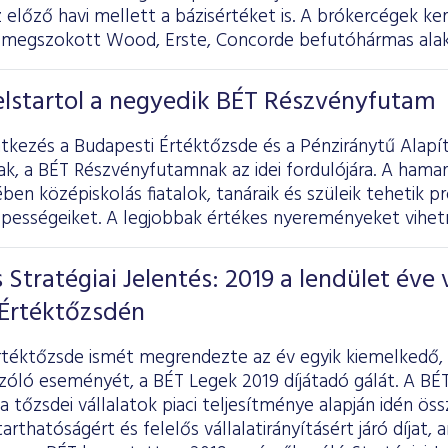
előző havi mellett a bázisértéket is. A brókercégek ke
ól megszokott Wood, Erste, Concorde befutóhármas alaku
lstartol a negyedik BÉT Részvényfutam
entkezés a Budapesti Értéktőzsde és a Pénziránytű Alapí
k, a BÉT Részvényfutamnak az idei fordulójára. A hama
ben középiskolás fiatalok, tanáraik és szüleik tehetik p
épességeiket. A legjobbak értékes nyereményeket vihet
Stratégiai Jelentés: 2019 a lendület éve 
 Értéktőzsdén
rtéktőzsde ismét megrendezte az év egyik kiemelkedő, 
zóló eseményét, a BÉT Legek 2019 díjátadó gálát. A BÉT
 tőzsdei vállalatok piaci teljesítménye alapján idén öss
arthatóságért és felelős vállalatirányításért járó díjat