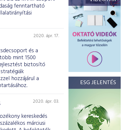
zdaság fenntartható
lalatirányítási
2020. ápr. 17.
zsdecsoport és a
több mint 1500
jlesztést biztosító
 stratégiák
zzel hozzájárul a
ESG JELENTÉS
ntartásához.
s
2020. ápr. 03.
tozékony kereskedés
 százalékos márciusi