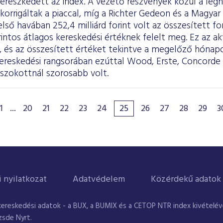
 ereszkedett az index. A vezető részvények közül a le
orrigáltak a piaccal, míg a Richter Gedeon és a Magya
első havában 252,4 milliárd forint volt az összesített f
forintos átlagos kereskedési értéknek felelt meg. Ez az a
l, és az összesített értéket tekintve a megelőző hónap
reskedési rangsorában ezúttal Wood, Erste, Concorde so
szokottnál szorosabb volt.
1
...
20
21
22
23
24
25
26
27
28
29
3
i nyilatkozat
Adatvédelem
Közérdekű adatok
kereskedési adatok - a BUX, a BUMIX és a CETOP NTR index kivételével
zsde Nyrt.