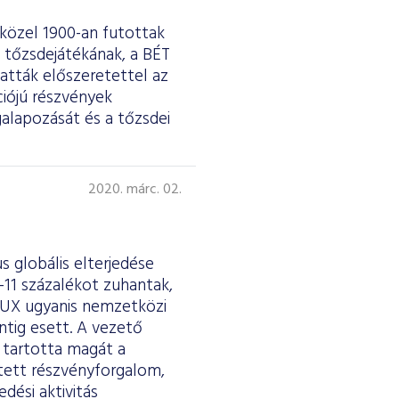
közel 1900-an futottak
 tőzsdejátékának, a BÉT
atták előszeretettel az
ciójú részvények
galapozását és a tőzsdei
2020. márc. 02.
s globális elterjedése
-11 százalékot zuhantak,
BUX ugyanis nemzetközi
ntig esett. A vezető
 tartotta magát a
ített részvényforgalom,
edési aktivitás