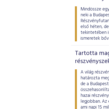
Mindössze egy
neki a Budapes
Részvényfutam
első héten, de
tekintetében i
ismeretek bőví
Tartotta ma
részvényszek
A világ részvé
határozta meg.
de a Budapest
összehasonlítá
hazai részvén
legjobban. Az 
ami napi 15 mil