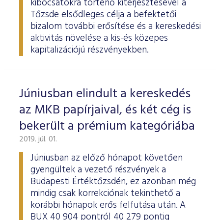
kibocsátókra történő kiterjesztésével a
Tőzsde elsődleges célja a befektetői
bizalom további erősítése és a kereskedési
aktivitás növelése a kis-és közepes
kapitalizációjú részvényekben.
Júniusban elindult a kereskedés
az MKB papírjaival, és két cég is
bekerült a prémium kategóriába
2019. júl. 01.
Júniusban az előző hónapot követően
gyengültek a vezető részvények a
Budapesti Értéktőzsdén, ez azonban még
mindig csak korrekciónak tekinthető a
korábbi hónapok erős felfutása után. A
BUX 40 904 pontról 40 279 pontig