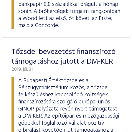
bankpapír 8,8 százalékkal drágult a hónap
során. A brókercégek forgalmi rangsorában
a Wood lett az első, őt követi az Erste,
majd a Concorde.
Tőzsdei bevezetést finanszírozó
támogatáshoz jutott a DM-KER
2019. júl. 31.
A Budapesti Értéktőzsde és a
Pénzügyminisztérium közös, a tőzsdei
felkészüléshez kapcsolódó költségek
finanszírozására szolgáló európai uniós
GINOP pályázata révén nyert támogatást
a DM-KER. Az építőipari és mezőgazdasági
gépekkel foglalkozó vállalat pozitív
elbírálást követően jut támogatáshoz a