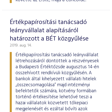
követte az Erste, majd a Concorde.
Értékpapírosítási tanácsadó
leányvállalat alapításáról
határozott a BÉT közgyűlése
2019. aug. 14.
Értékpapírosítási tanácsadó leányvállalat
létrehozásáról döntöttek a részvényesek
a Budapesti Értéktőzsde augusztus 14-én
összehívott rendkívüli közgyűlésén. A
bankok által kihelyezett vállalati hitelek
„összecsomagolása” majd intézményi
befektetők számára, kötvény formában
történő értékesítése lehetővé teszi a
hazai vállalatok közvetett tőkepiaci
megjelenését és ezáltal bővíti azok