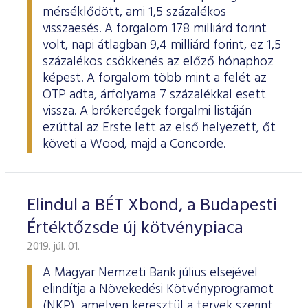
mérséklődött, ami 1,5 százalékos
visszaesés. A forgalom 178 milliárd forint
volt, napi átlagban 9,4 milliárd forint, ez 1,5
százalékos csökkenés az előző hónaphoz
képest. A forgalom több mint a felét az
OTP adta, árfolyama 7 százalékkal esett
vissza. A brókercégek forgalmi listáján
ezúttal az Erste lett az első helyezett, őt
követi a Wood, majd a Concorde.
Elindul a BÉT Xbond, a Budapesti
Értéktőzsde új kötvénypiaca
2019. júl. 01.
A Magyar Nemzeti Bank július elsejével
elindítja a Növekedési Kötvényprogramot
(NKP), amelyen keresztül a tervek szerint