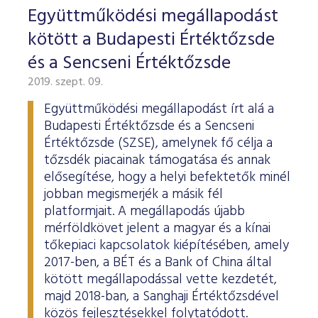
ESG Útmutató
Együttműködési megállapodást
kötött a Budapesti Értéktőzsde
és a Sencseni Értéktőzsde
2019. szept. 09.
Együttműködési megállapodást írt alá a
Budapesti Értéktőzsde és a Sencseni
Értéktőzsde (SZSE), amelynek fő célja a
tőzsdék piacainak támogatása és annak
elősegítése, hogy a helyi befektetők minél
jobban megismerjék a másik fél
platformjait. A megállapodás újabb
mérföldkövet jelent a magyar és a kínai
tőkepiaci kapcsolatok kiépítésében, amely
2017-ben, a BÉT és a Bank of China által
kötött megállapodással vette kezdetét,
majd 2018-ban, a Sanghaji Értéktőzsdével
közös fejlesztésekkel folytatódott.