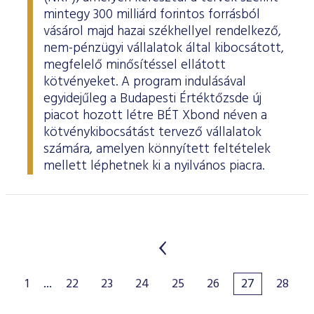
mintegy 300 milliárd forintos forrásból
vásárol majd hazai székhellyel rendelkező,
nem-pénzügyi vállalatok által kibocsátott,
megfelelő minősítéssel ellátott
kötvényeket. A program indulásával
egyidejűleg a Budapesti Értéktőzsde új
piacot hozott létre BÉT Xbond néven a
kötvénykibocsátást tervező vállalatok
számára, amelyen könnyített feltételek
mellett léphetnek ki a nyilvános piacra.
1
...
22
23
24
25
26
27
28