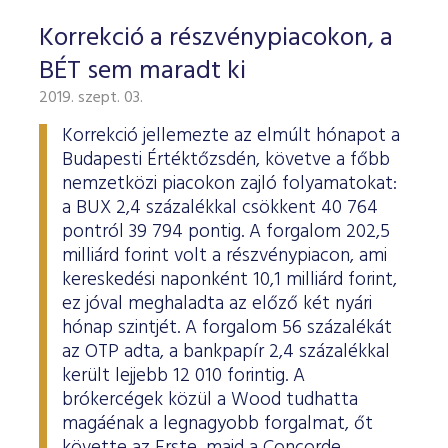
Korrekció a részvénypiacokon, a
BÉT sem maradt ki
2019. szept. 03.
Korrekció jellemezte az elmúlt hónapot a
Budapesti Értéktőzsdén, követve a főbb
nemzetközi piacokon zajló folyamatokat:
a BUX 2,4 százalékkal csökkent 40 764
pontról 39 794 pontig. A forgalom 202,5
milliárd forint volt a részvénypiacon, ami
kereskedési naponként 10,1 milliárd forint,
ez jóval meghaladta az előző két nyári
hónap szintjét. A forgalom 56 százalékát
az OTP adta, a bankpapír 2,4 százalékkal
került lejjebb 12 010 forintig. A
brókercégek közül a Wood tudhatta
magáénak a legnagyobb forgalmat, őt