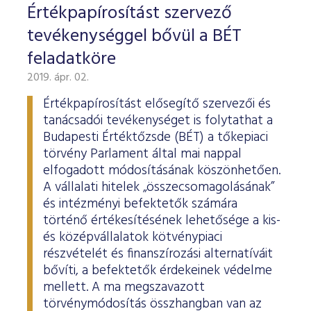
Értékpapírosítást szervező
tevékenységgel bővül a BÉT
feladatköre
2019. ápr. 02.
Értékpapírosítást elősegítő szervezői és
tanácsadói tevékenységet is folytathat a
Budapesti Értéktőzsde (BÉT) a tőkepiaci
törvény Parlament által mai nappal
elfogadott módosításának köszönhetően.
A vállalati hitelek „összecsomagolásának”
és intézményi befektetők számára
történő értékesítésének lehetősége a kis-
és középvállalatok kötvénypiaci
részvételét és finanszírozási alternatíváit
bővíti, a befektetők érdekeinek védelme
mellett. A ma megszavazott
törvénymódosítás összhangban van az