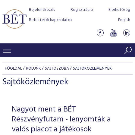
Bejelentkezés
Regisztráció
Elérhetőség
Befektetői kapcsolatok
English
KERESKEDÉSI ADATOK
FŐOLDAL
RÓLUNK
SAJTÓSZOBA
SAJTÓKÖZLEMÉNYEK
INDEXEK
BEFEKTETŐK
Sajtóközlemények
Részvényindexek
Piaci forgalom
Termékcsoportok
KIBOCSÁTÓK
Kötvényindexek
Kedvenc instrumentumok
Szabályozás
Indexek
Részvény és vállalati kötvény tőzsdei bevezetését támoga
Nagyot ment a BÉT
TŐZSDETAGOK
Jelzáloglevél indexek
program
Azonnali Piac
Alkalmazott díjstruktúra
BÉT szabályzatok
Részvény szekció
Részvényfutam - lenyomták a
Tőzsdetagok, üzletkötők
VENDOROK
Vállalati kötvény indexek
Származékos piac
BÉT Xtend - Részvénypiac egyszerűen
Részvények
valós piacot a játékosok
Elszámolás
Befektetővédelem
Hitelpapír szekció
Útmutató a taggá váláshoz