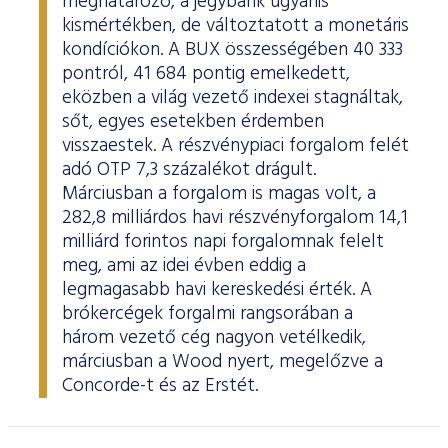
meghatározó, a jegybank ugyanis
kismértékben, de változtatott a monetáris
kondíciókon. A BUX összességében 40 333
pontról, 41 684 pontig emelkedett,
eközben a világ vezető indexei stagnáltak,
sőt, egyes esetekben érdemben
visszaestek. A részvénypiaci forgalom felét
adó OTP 7,3 százalékot drágult.
Márciusban a forgalom is magas volt, a
282,8 milliárdos havi részvényforgalom 14,1
milliárd forintos napi forgalomnak felelt
meg, ami az idei évben eddig a
legmagasabb havi kereskedési érték. A
brókercégek forgalmi rangsorában a
három vezető cég nagyon vetélkedik,
márciusban a Wood nyert, megelőzve a
Concorde-t és az Erstét.