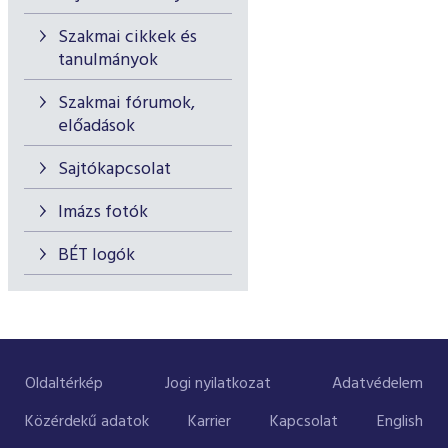
Szakmai cikkek és
tanulmányok
Szakmai fórumok,
előadások
Sajtókapcsolat
Imázs fotók
BÉT logók
Oldaltérkép
Jogi nyilatkozat
Adatvédelem
Közérdekű adatok
Karrier
Kapcsolat
English