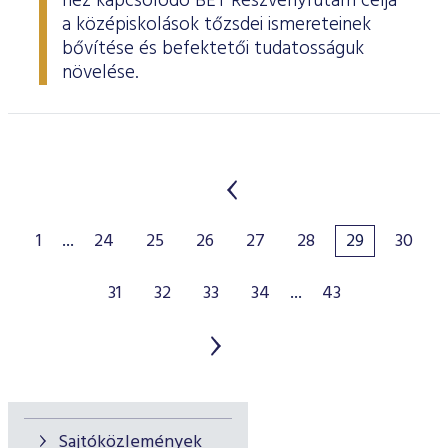
hez kapcsolódó BÉT Részvényfutam célja
a középiskolások tőzsdei ismereteinek
bővítése és befektetői tudatosságuk
növelése.
1
...
24
25
26
27
28
29
30
31
32
33
34
...
43
Sajtóközlemények