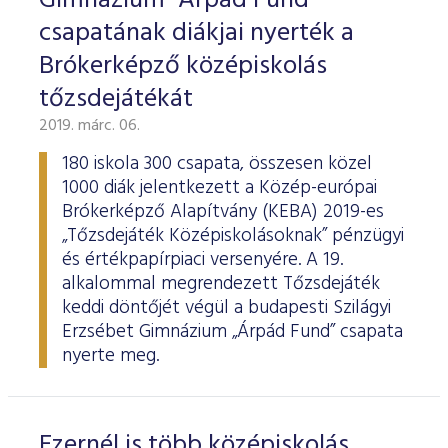
Gimnázium "Árpád Fund"
csapatának diákjai nyerték a
Brókerképző középiskolás
tőzsdejátékát
2019. márc. 06.
180 iskola 300 csapata, összesen közel
1000 diák jelentkezett a Közép-európai
Brókerképző Alapítvány (KEBA) 2019-es
„Tőzsdejáték Középiskolásoknak” pénzügyi
és értékpapírpiaci versenyére. A 19.
alkalommal megrendezett Tőzsdejáték
keddi döntőjét végül a budapesti Szilágyi
Erzsébet Gimnázium „Árpád Fund” csapata
nyerte meg.
Ezernél is több középiskolás