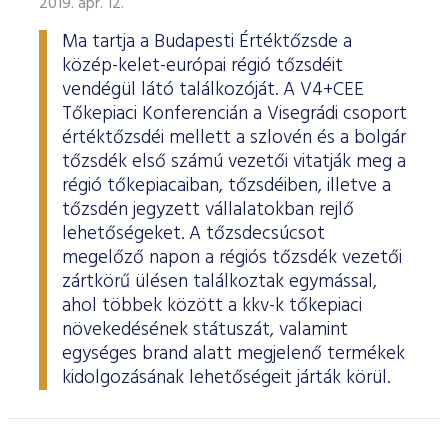
2019. ápr. 12.
Ma tartja a Budapesti Értéktőzsde a
közép-kelet-európai régió tőzsdéit
vendégül látó találkozóját. A V4+CEE
Tőkepiaci Konferencián a Visegrádi csoport
értéktőzsdéi mellett a szlovén és a bolgár
tőzsdék első számú vezetői vitatják meg a
régió tőkepiacaiban, tőzsdéiben, illetve a
tőzsdén jegyzett vállalatokban rejlő
lehetőségeket. A tőzsdecsúcsot
megelőző napon a régiós tőzsdék vezetői
zártkörű ülésen találkoztak egymással,
ahol többek között a kkv-k tőkepiaci
növekedésének státuszát, valamint
egységes brand alatt megjelenő termékek
kidolgozásának lehetőségeit járták körül.