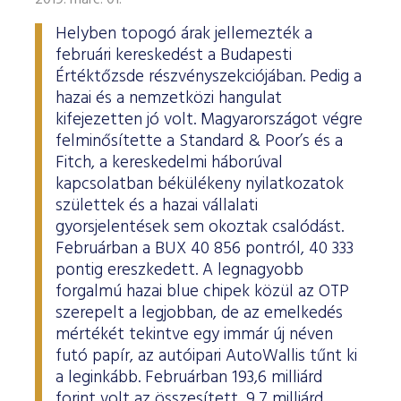
2019. márc. 01.
Helyben topogó árak jellemezték a
februári kereskedést a Budapesti
Értéktőzsde részvényszekciójában. Pedig a
hazai és a nemzetközi hangulat
kifejezetten jó volt. Magyarországot végre
felminősítette a Standard & Poor’s és a
Fitch, a kereskedelmi háborúval
kapcsolatban békülékeny nyilatkozatok
születtek és a hazai vállalati
gyorsjelentések sem okoztak csalódást.
Februárban a BUX 40 856 pontról, 40 333
pontig ereszkedett. A legnagyobb
forgalmú hazai blue chipek közül az OTP
szerepelt a legjobban, de az emelkedés
mértékét tekintve egy immár új néven
futó papír, az autóipari AutoWallis tűnt ki
a leginkább. Februárban 193,6 milliárd
forint volt az összesített, 9,7 milliárd