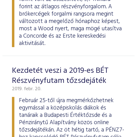
forint az átlagos részvényforgalom. A
brókercégek forgalmi rangsora megint
változott a megelőző hónaphoz képest,
most a Wood nyert, maga mögé utasítva
a Concorde és az Erste kereskedési
aktivitását.
Kezdetét veszi a 2019-es BÉT
Részvényfutam tőzsdejáték
2019. febr. 20.
Február 25-től újra megmérkőzhetnek
egymással a középiskolás diákok és
tanáraik a Budapesti Értéktőzsde és a
Pénziránytű Alapítvány közös online
tőzsdejátékán. Az öt hétig tartó, a PÉNZ7-