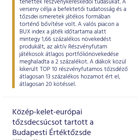
tehették részvénykereskedői tudásukat. A
ESG Útmutató
verseny célja a befektetői tudatosság és a
tőzsdei ismeretek játékos formában
történő bővítése volt. A valós piacon a
BUX index a játék időtartama alatt
mintegy 1,66 százalékos növekedést
produkált, az aktív Részvényfutam
játékosok átlagos portfóliónövekedése
meghaladta a 2 százalékot. A diákok közül
kikerült TOP 10 részvényfutamos tőzsdéző
átlagosan 13 százalékos hozamot ért el,
átlagosan 20 kötéssel.
Közép-kelet-európai
tőzsdecsúcsot tartott a
Budapesti Értéktőzsde