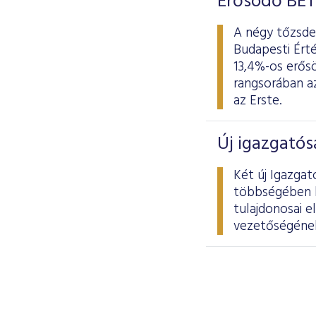
Erősödő BÉT
A négy tőzsdei
Budapesti Érté
13,4%-os erősö
rangsorában az
az Erste.
Új igazgatós
Két új Igazgat
többségében kü
tulajdonosai e
vezetőségének 