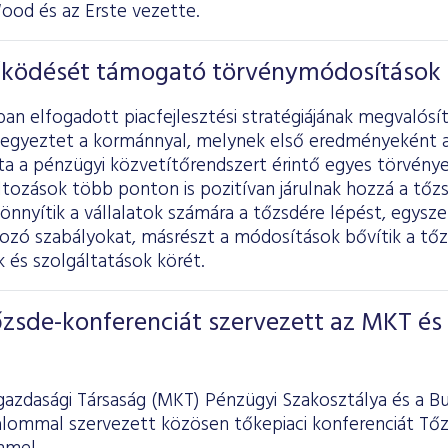
ood és az Erste vezette.
ködését támogató törvénymódosítások
an elfogadott piacfejlesztési stratégiájának megvalós
egyeztet a kormánnyal, melynek első eredményeként a
ta a pénzügyi közvetítőrendszert érintő egyes törvény
áltozások több ponton is pozitívan járulnak hozzá a tő
nnyítik a vállalatok számára a tőzsdére lépést, egyszer
kozó szabályokat, másrészt a módosítások bővítik a tő
 és szolgáltatások körét.
őzsde-konferenciát szervezett az MKT és
azdasági Társaság (MKT) Pénzügyi Szakosztálya és a B
kalommal szervezett közösen tőkepiaci konferenciát Tőz