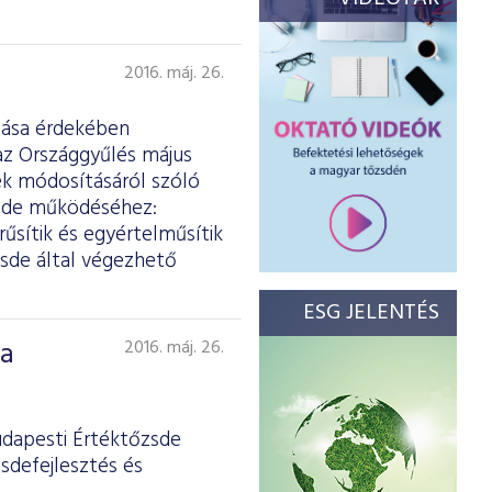
2016. máj. 26.
ítása érdekében
z Országgyűlés május
ek módosításáról szóló
zsde működéséhez:
űsítik és egyértelműsítik
zsde által végezhető
ESG JELENTÉS
 a
2016. máj. 26.
udapesti Értéktőzsde
sdefejlesztés és