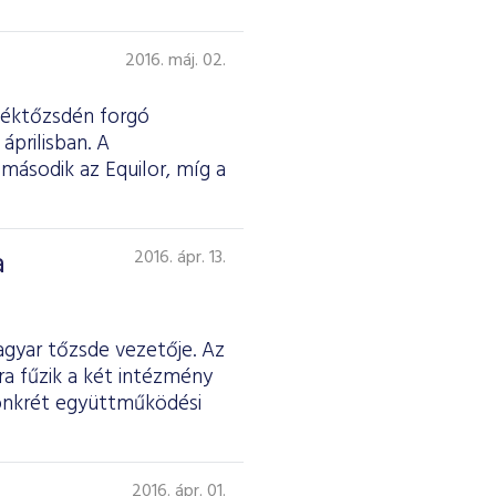
2016. máj. 02.
rtéktőzsdén forgó
áprilisban. A
 második az Equilor, míg a
a
2016. ápr. 13.
gyar tőzsde vezetője. Az
a fűzik a két intézmény
konkrét együttműködési
2016. ápr. 01.