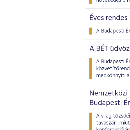
növekedés cí
Éves rendes 
A Budapesti É
A BÉT üdvöz
A Budapesti É
közvetítőrend
megkönnyíti a 
Nemzetközi 
Budapesti É
A világ tőzsd
tavaszán, miu