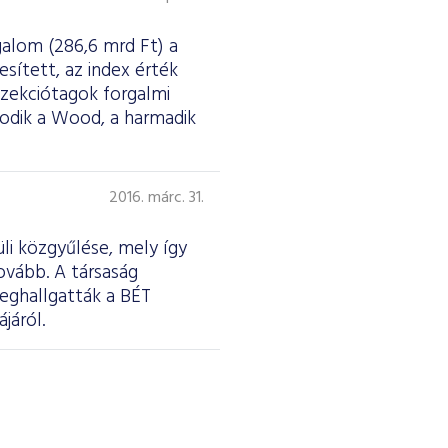
galom (286,6 mrd Ft) a
esített, az index érték
szekciótagok forgalmi
sodik a Wood, a harmadik
2016. márc. 31.
li közgyűlése, mely így
ovább. A társaság
meghallgatták a BÉT
járól.