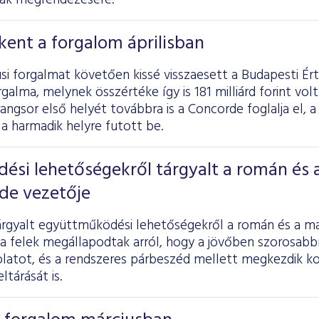
nak megrendezésére.
ent a forgalom áprilisban
si forgalmat követően kissé visszaesett a Budapesti É
galma, melynek összértéke így is 181 milliárd forint volt 
rangsor első helyét továbbra is a Concorde foglalja el, a
a harmadik helyre futott be.
si lehetőségekről tárgyalt a román és 
de vezetője
rgyalt együttműködési lehetőségekről a román és a ma
a felek megállapodtak arról, hogy a jövőben szorosabbr
olatot, és a rendszeres párbeszéd mellett megkezdik 
ltárását is.