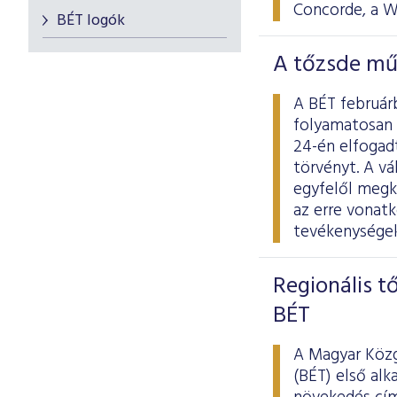
Concorde, a W
BÉT logók
A tőzsde mű
A BÉT februárb
folyamatosan 
24-én elfogad
törvényt. A v
egyfelől megkö
az erre vonat
tevékenységek
Regionális t
BÉT
A Magyar Közg
(BÉT) első al