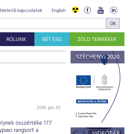
fektetői kapcsolatok
English
RÓLUNK
BÉT ESG
ZÖLD TERMÉKEK
SZÉCHENYI 2020
2016. jún. 01.
lynek összértéke 177
ypiaci rangsort a
VIDEÓTÁR