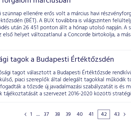
 forgalom márciusban
 szünnap ellenére erős volt a március havi részvényfor
ktőzsdén (BÉT). A BUX továbbra is világszinten felültelj
dés után 26 451 ponton állt a hónap utolsó napján. A 
 első helyet változatlanul a Concorde birtokolja, a má
ági tagok a Budapesti Értéktőzsdén
ósági tagot választott a Budapesti Értéktőzsde rendkívü
lső, piaci szereplők által delegált tagokkal működik t
lfogadták a tőzsde új javadalmazási szabályzatát is és 
tájékoztatását a szervezet 2016-2020 közötti stratégiá
1
...
37
38
39
40
41
42
43