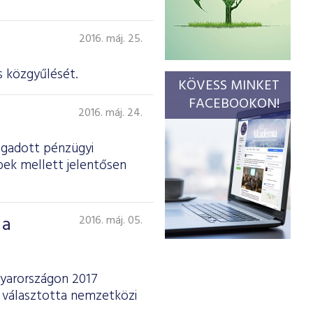
2016. máj. 25.
 köz­gyűlését.
KÖVESS MINKET
FACEBOOKON!
2016. máj. 24.
ogadott pénzügyi
bek mellett jelentősen
 a
2016. máj. 05.
gyarországon 2017
 választotta nemzetközi