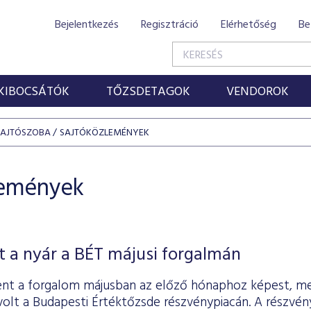
Bejelentkezés
Regisztráció
Elérhetőség
Be
KIBOCSÁTÓK
TŐZSDETAGOK
VENDOROK
SAJTÓSZOBA
SAJTÓKÖZLEMÉNYEK
lemények
 a nyár a BÉT májusi forgalmán
nt a forgalom májusban az előző hónaphoz képest, me
t volt a Budapesti Értéktőzsde részvénypiacán. A részvén