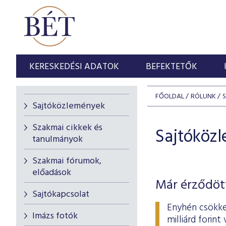
KERESKEDÉSI ADATOK
BEFEKTETŐK
FŐOLDAL
RÓLUNK
Sajtóközlemények
Szakmai cikkek és
Sajtóköz
tanulmányok
Szakmai fórumok,
előadások
Már érződött
Sajtókapcsolat
Enyhén csökke
Imázs fotók
milliárd forin