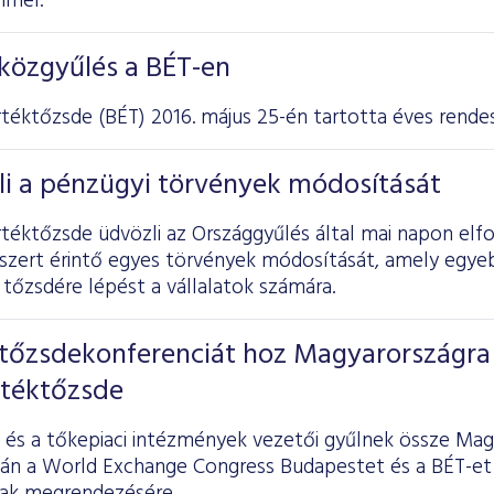
mmel.
közgyűlés a BÉT-en
rtéktőzsde
(BÉT) 2016. május 25-én tartotta éves rendes
li a pénzügyi törvények módosítását
rtéktőzsde üdvözli az Országgyűlés által mai napon elf
szert érintő egyes törvények módosítását, amely egye
tőzsdére lépést a vállalatok számára.
tőzsdekonferenciát hoz Magyarországra
rtéktőzsde
éi és a tőkepiaci intézmények vezetői gyűlnek össze Ma
tán a World Exchange Congress Budapestet és a BÉT-et