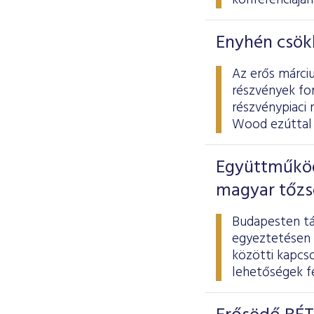
konferenciájá
Enyhén csökk
Az erős márciu
részvények for
részvénypiaci 
Wood ezúttal 
Együttműködé
magyar tőzs
Budapesten tá
egyeztetésen 
közötti kapcs
lehetőségek fe