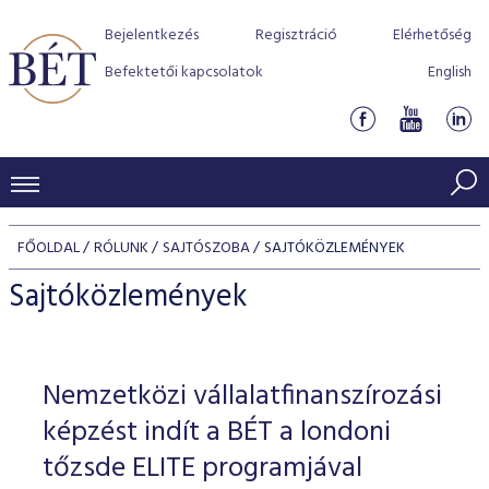
Bejelentkezés
Regisztráció
Elérhetőség
Befektetői kapcsolatok
English
KERESKEDÉSI ADATOK
FŐOLDAL
RÓLUNK
SAJTÓSZOBA
SAJTÓKÖZLEMÉNYEK
INDEXEK
BEFEKTETŐK
Sajtóközlemények
Részvényindexek
Piaci forgalom
Termékcsoportok
KIBOCSÁTÓK
Kötvényindexek
Kedvenc instrumentumok
Szabályozás
Indexek
Részvény és vállalati kötvény tőzsdei bevezetését támoga
Nemzetközi vállalatfinanszírozási
TŐZSDETAGOK
Jelzáloglevél indexek
program
Azonnali Piac
Alkalmazott díjstruktúra
BÉT szabályzatok
Részvény szekció
képzést indít a BÉT a londoni
Tőzsdetagok, üzletkötők
VENDOROK
Vállalati kötvény indexek
Származékos piac
BÉT Xtend - Részvénypiac egyszerűen
Részvények
tőzsde ELITE programjával
Elszámolás
Befektetővédelem
Hitelpapír szekció
Útmutató a taggá váláshoz