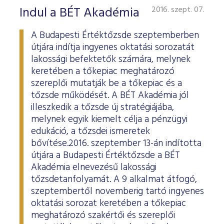
Indul a BÉT Akadémia
2016. szept. 07.
A Budapesti Értéktőzsde szeptemberben
útjára indítja ingyenes oktatási sorozatát
lakossági befektetők számára, melynek
keretében a tőkepiac meghatározó
szereplői mutatják be a tőkepiac és a
tőzsde működését. A BÉT Akadémia jól
illeszkedik a tőzsde új stratégiájába,
melynek egyik kiemelt célja a pénzügyi
edukáció, a tőzsdei ismeretek
bővítése.2016. szeptember 13-án indította
útjára a Budapesti Értéktőzsde a BÉT
Akadémia elnevezésű lakossági
tőzsdetanfolyamát. A 9 alkalmat átfogó,
szeptembertől novemberig tartó ingyenes
oktatási sorozat keretében a tőkepiac
meghatározó szakértői és szereplői