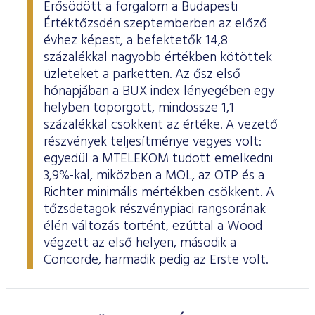
Erősödött a forgalom a Budapesti
Értéktőzsdén szeptemberben az előző
évhez képest, a befektetők 14,8
százalékkal nagyobb értékben kötöttek
üzleteket a parketten. Az ősz első
hónapjában a BUX index lényegében egy
helyben toporgott, mindössze 1,1
százalékkal csökkent az értéke. A vezető
részvények teljesítménye vegyes volt:
egyedül a MTELEKOM tudott emelkedni
3,9%-kal, miközben a MOL, az OTP és a
Richter minimális mértékben csökkent. A
tőzsdetagok részvénypiaci rangsorának
élén változás történt, ezúttal a Wood
végzett az első helyen, második a
Concorde, harmadik pedig az Erste volt.