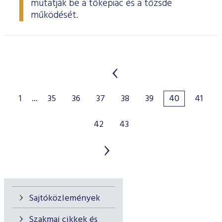
mutatják be a tőkepiac és a tőzsde
működését.
1
...
35
36
37
38
39
40
41
42
43
Sajtóközlemények
Szakmai cikkek és