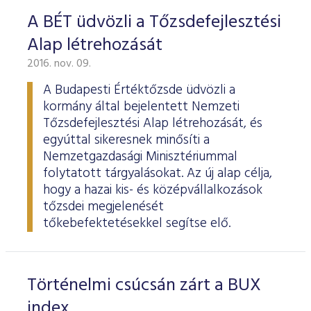
ESG Útmutató
A BÉT üdvözli a Tőzsdefejlesztési
Alap létrehozását
2016. nov. 09.
A Budapesti Értéktőzsde üdvözli a
kormány által bejelentett Nemzeti
Tőzsdefejlesztési Alap létrehozását, és
egyúttal sikeresnek minősíti a
Nemzetgazdasági Minisztériummal
folytatott tárgyalásokat. Az új alap célja,
hogy a hazai kis- és középvállalkozások
tőzsdei megjelenését
tőkebefektetésekkel segítse elő.
Történelmi csúcsán zárt a BUX
index