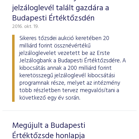
jelzáloglevél talált gazdára a
Budapesti Értéktőzsdén
2016. okt. 19.
Sikeres tőzsdei aukció keretében 20
milliárd forint össznévértékű
jelzáloglevelet vezetett be az Erste
Jelzálogbank a Budapesti Értéktőzsdére. A
kibocsátás annak a 200 milliárd forint
keretösszegű jelzáloglevél kibocsátási
programnak része, melyet az intézmény
több részletben tervez megvalósítani a
következő egy év során.
Megújult a Budapesti
Értéktőzsde honlapja