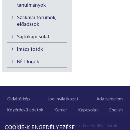
tanulmányok
Szakmai fórumok,
előadások
Sajtókapcsolat
Imázs fotók
BÉT logók
Oldaltérkép
Jogi nyilatkozat
Adatvédelem
Közérdekű adatok
Karrier
Kapcsolat
English
A portálon megjelenített kereskedési adatok - a
COOKIE-K ENGEDÉLYEZÉSE