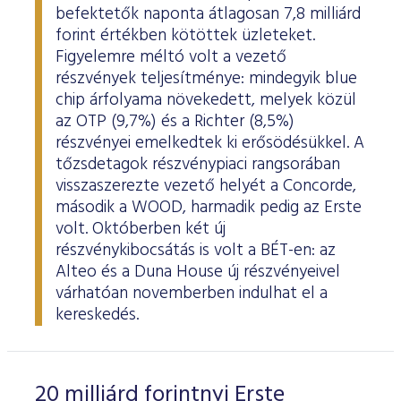
befektetők naponta átlagosan 7,8 milliárd
forint értékben kötöttek üzleteket.
Figyelemre méltó volt a vezető
részvények teljesítménye: mindegyik blue
chip árfolyama növekedett, melyek közül
az OTP (9,7%) és a Richter (8,5%)
részvényei emelkedtek ki erősödésükkel. A
tőzsdetagok részvénypiaci rangsorában
visszaszerezte vezető helyét a Concorde,
második a WOOD, harmadik pedig az Erste
volt. Októberben két új
részvénykibocsátás is volt a BÉT-en: az
Alteo és a Duna House új részvényeivel
várhatóan novemberben indulhat el a
kereskedés.
20 milliárd forintnyi Erste