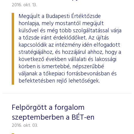
2016. okt. 13.
Megújult a Budapesti Értéktőzsde
honlapja, mely mostantól megújult
külsővel és még több szolgáltatással várja
a tőzsde iránt érdeklődőket. Az újítás
kapcsolódik az intézmény idén elfogadott
stratégiájához, és hozzájárul ahhoz, hogy a
következő években vállalati és lakossági
körben is ismertebbé, népszerűbbé
váljanak a tőkepiaci forrásbevonásban és
befektetésben rejlő lehetőségek.
Felpörgött a forgalom
szeptemberben a BÉT-en
2016. okt. 03.